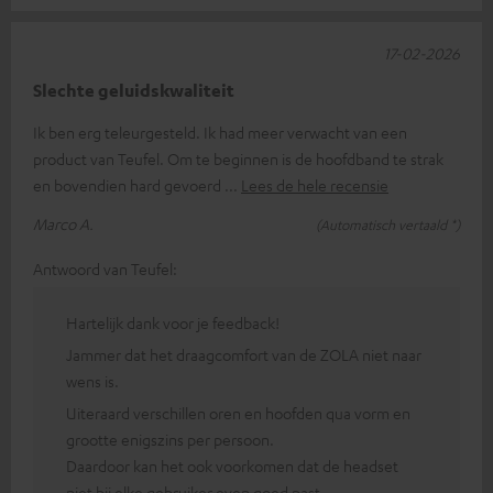
17-02-2026
Slechte geluidskwaliteit
Ik ben erg teleurgesteld. Ik had meer verwacht van een
product van Teufel. Om te beginnen is de hoofdband te strak
en bovendien hard gevoerd
Lees de hele recensie
Marco A.
(Automatisch vertaald *)
Antwoord van Teufel:
Hartelijk dank voor je feedback!
Jammer dat het draagcomfort van de ZOLA niet naar
wens is.
Uiteraard verschillen oren en hoofden qua vorm en
grootte enigszins per persoon.
Daardoor kan het ook voorkomen dat de headset
niet bij elke gebruiker even goed past.