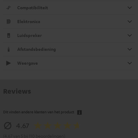
Compatibiliteit
Elektronica
Luidspreker
Afstandsbediening
Weergave
Reviews
Dit vinden andere klanten van het product
4.67
(4.67 van 5 bij 110 beoordelingen)