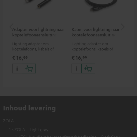
Adapter voor lightning naar
Kabel voor lightning naar
Ad
koptelefoonaansluiting
koptelefoonaansluiting
ko
Lighting adapter om
Lighting adapter om
USB
koptelefoons, kabels of
koptelefoons, kabels of
kop
audio-apparaten met 3,5 mm
audio-apparaten met 3,5 mm
3,5
€ 16,
€ 16,
€ 
99
99
jack plug aan te sluiten op
jack plug aan te sluiten op
op 
iPhone, iPad, iPod etc., MFI
iPhone, iPad, iPod etc., MFI
gecertificeerd, 100%
gecertificeerd, 100%
compatibel
compatibel
Inhoud levering
ZOLA
1 × ZOLA – Light gray
1 × ZOLA audiokabel met afstandsbediening – Dark Gray