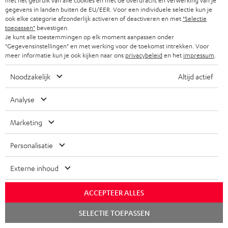
met het gebruik van alle cookies en met de overdracht en verwerking van je
gegevens in landen buiten de EU/EER. Voor een individuele selectie kun je
ook elke categorie afzonderlijk activeren of deactiveren en met
"Selectie
toepassen"
bevestigen.
Je kunt alle toestemmingen op elk moment aanpassen onder
"Gegevensinstellingen" en met werking voor de toekomst intrekken. Voor
meer informatie kun je ook kijken naar ons
privacybeleid
en het
impressum
.
Noodzakelijk
Altijd actief
Downloads & support
Analyse
Marketing
D
Handleiding: ZOLA
o
Personalisatie
Conformiteitsverklaring: ZOLA
w
Quick Start Guide: ZOLA
Externe inhoud
n
Safety Booklet: ZOLA
l
ACCEPTEER ALLES
o
Quick Start Guide: ZOLA oorkussen (paar) &
Chat
SELECTIE TOEPASSEN
microfoonbescherming
starten
a