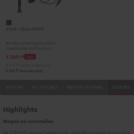
ZOLA
ZOLA + Shure MV7X
+
Shure
Bundle containing the ZOLA
MV7X
headphones and the Shure
Dark
MV7X microphone.
€ 269,
99
Deal
Gray
€ 279,
99
Laatste laagste prijs
99
€ 329,
Normale prijs
REVIEWS
ACCESSOIRES
INHOUD LEVERING
SUPPORT
Highlights
Mogen we voorstellen
De ZOLA HD-gaming headset klinkt verbluffend goed en je kunt hem