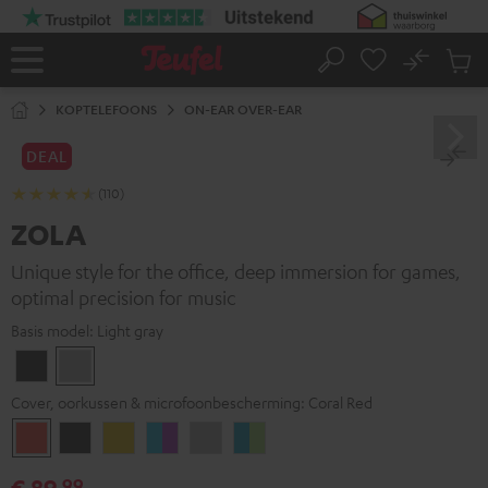
GA
NAAR
NHOUD
No
Ops
Home
Zoeken
Produ
winke
KOPTELEFOONS
ON-EAR OVER-EAR
DEAL
(110)
ZOLA
Unique style for the office, deep immersion for games,
optimal precision for music
Basis model:
Light gray
Dark
Light
Gray
gray
Cover, oorkussen & microfoonbescherming:
Coral Red
Coral
Dark
Golden
Grape
Light
Teal
Red
Gray
Amber
&
Gray
&
€ 89,
99
aqua
lime