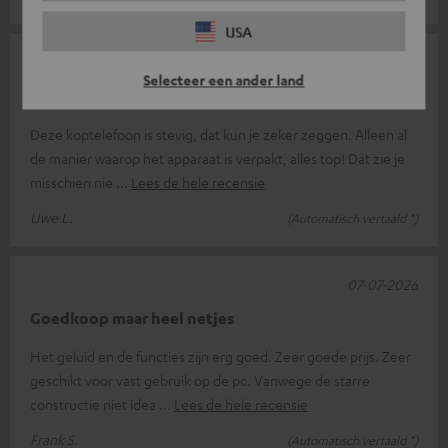
USA
11-07-2026
Selecteer een ander land
Een mooie koptelefoon met headsetfunctie
Deze koptelefoon is stevig, dat kun je zeker zeggen. Alleen al
de manier waarop het apparaat is verpakt, alles top! Dat zie je
misschien nie
Lees de hele recensie
Uwe L.
(Automatisch vertaald *)
07-07-2026
Goedkoop maar heel netjes
Het geluid en de functies zijn erg goed. Zeer goede prijs. Zeer
geschikt voor vast gebruik op de pc. Vanwege de starre
constructie niet idea
Lees de hele recensie
Frank S.
(Automatisch vertaald *)