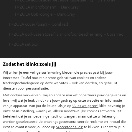
1 × ZOLA microfoonarm – Dark Gray
1 × ZOLA USB-dongle – Dark Gray
1 × ZOLA cover (paar) – Coral red
1 × ZOLA oorkussen (paar) & microfoonbescherming – Coral red
1 × ZOLA set box
Zodat het klinkt zoals jij
Wij willen je een veilige surfervaring bieden die precies past bij jouw
interesses. Teufel maakt hiervoor gebruik van cookies en andere
trackingtechnologieën op deze websites – ook van derden, en gebruikt
diensten voor personalisatie.
Met cookies verwerken, wij en andere marketingpartners jouw gegevens en
leren wij wat je leuk vindt - via jouw gedrag op onze website en informatie
van je apparaat. Aan jou de keuze: als je op
"Alles weigeren"
klikt, bevestig je
onze basisinstelling, waarbij wij alleen noodzakelijke cookies activeren. Dit
betekent dat je aanbevelingen zult ontvangen, maar dat ze willekeurig
worden geselecteerd. Je ontvangt gepersonaliseerde reclame en inhoud die
echt relevant is voor jou door op
"Accepteer alles"
te klikken. Hier stem je in