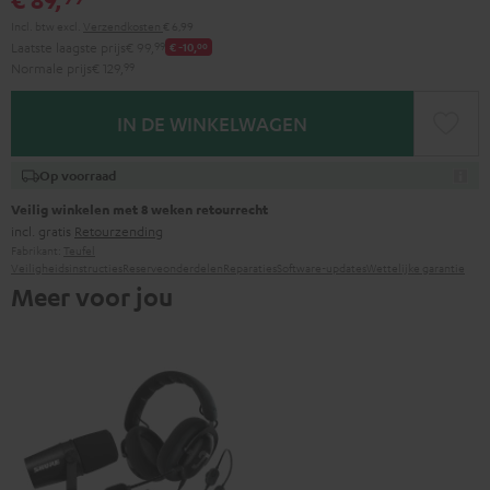
Incl. btw
excl.
Verzendkosten
€ 6,99
Laatste laagste prijs
€ 99,
99
€ -10,
00
Normale prijs
€ 129,
99
IN DE WINKELWAGEN
Op voorraad
Veilig winkelen met 8 weken retourrecht
incl. gratis
Retourzending
Fabrikant:
Teufel
Veiligheidsinstructies
Reserveonderdelen
Reparaties
Software-updates
Wettelijke garantie
Meer voor jou