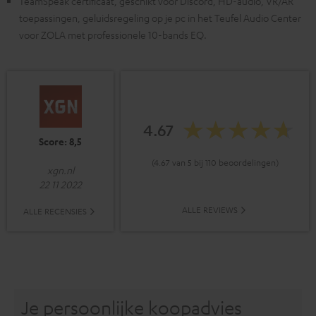
TeamSpeak certificaat, geschikt voor Discord, HD-audio, VR/AR
toepassingen, geluidsregeling op je pc in het Teufel Audio Center
voor ZOLA met professionele 10-bands EQ.
4.67
Score: 8,5
(4.67 van 5 bij 110 beoordelingen)
xgn.nl
22 11 2022
ALLE REVIEWS
ALLE RECENSIES
Je persoonlijke koopadvies