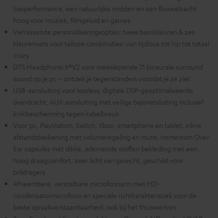
basperformance, een natuurlijke midden en een fluweelzacht
hoog voor muziek, filmgeluid en games
Verrassende personaliseringsopties: twee basiskleuren & zes
kleurensets voor talloze combinaties: van tijdloos tot hip tot totaal
crazy
DTS Headphone:X®V2 voor meeslepende 7.1 binaurale surround
sound op je pc – ontdek je tegenstanders voordat je ze ziet
USB-aansluiting voor lossless, digitale DSP-geoptimaliseerde
overdracht, AUX-aansluiting met veilige bajonetsluiting inclusief
knikbescherming tegen kabelbreuk
Voor pc, PlayStation, Switch, Xbox, smartphone en tablet, inline
afstandsbediening met volumeregeling en mute, Immersion Over
Ear capsules met dikke, ademende stoffen bekleding met een
hoog draagcomfort, zeer licht van gewicht, geschikt voor
brildragers
Afneembare, verstelbare microfoonarm met HD-
condensatormicrofoon en speciale richtkarakteristiek voor de
beste spraakverstaanbaarheid, ook bij het thuiswerken