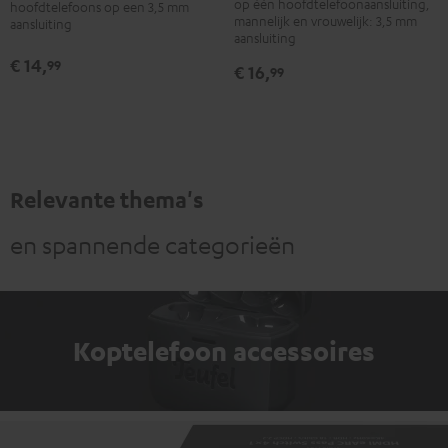
Zwart
op één hoofdtelefoonaansluiting,
hoofdtelefoons op een 3,5 mm
mannelijk en vrouwelijk: 3,5 mm
aansluiting
aansluiting
€ 14,
99
€ 16,
99
Relevante thema's
en spannende categorieën
Koptelefoon accessoires