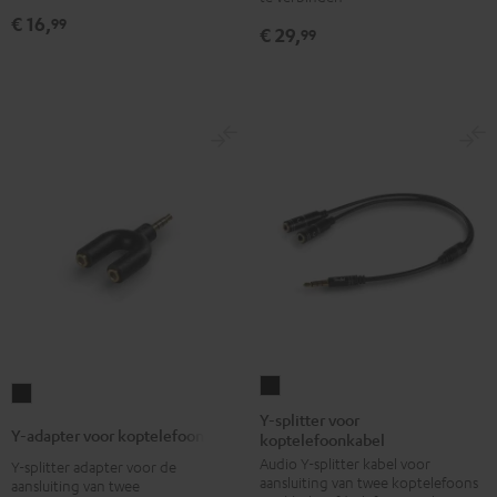
Zwart
€ 16,
99
€ 29,
99
Y-
Y-
splitter
Y-splitter voor
adapter
Y-adapter voor koptelefoon
koptelefoonkabel
voor
voor
Audio Y-splitter kabel voor
koptelefoonkabel
Y-splitter adapter voor de
koptelefoon
aansluiting van twee koptelefoons
aansluiting van twee
Zwart