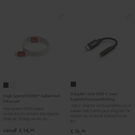
Adapter
High
High
voor
Speed
Speed
Adapter voor USB-C naar
High Speed HDMI®-kabel met
koptelefoonaansluiting
USB-
HDMI®-
HDMI®-
Ethernet
USB-C adapter om koptelefoons of
C
kabel
kabel
Highspeed HDMI kabel
kabels met 3,5mm jack plug aan te
naar
ondersteunt actuele standaards
met
met
sluiten op Android smartphones
zoals 4K 50/60p en 4K 3D
koptelefoonaansluiting
etc.
Ethernet
Ethernet
Zwart
Zwart
Wit
vanaf
€ 14,
99
€ 16,
99