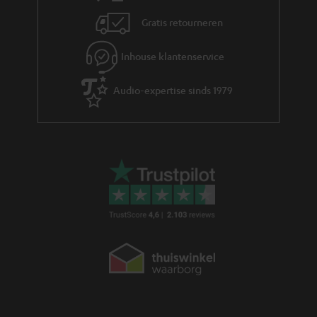
Gratis retourneren
Kabelsets
It's the sound that makes the music - en die komt via kabels tot stand.
Inhouse klantenservice
Hoogwaardige kabelset van Teufel dragen bij aan een betere sound. Onze
sets zijn zowel voor
stereo speakers
als ook voor
home cinema systemen
geschikt. Hoe lang de kabel dient te zijn, ligt natuurlijk aan de opstelling. In
Audio-expertise sinds 1979
onze shop vind je kabels van verschillende lengtes.
Verbindungskabels