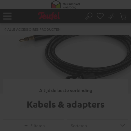
GA
NAAR
NHOUD
No
Ops
Home
Zoeken
Produ
winke
ALLE ACCESSOIRES PRODUCTEN
Altijd de beste verbinding
Kabels & adapters
Filteren