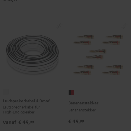
Luidsprekerkabel
Bananenstekker
4.0mm²
Zwart/rood
Luidsprekerkabel 4.0mm²
Bananenstekker
Wit
Lautsprecherkabel für
Bananenstekker
High‑End‑Speaker
€ 49,
99
vanaf
€ 49,
99