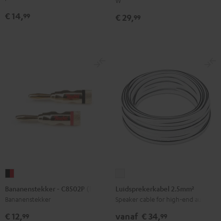
W
Zwart
Zwart
€ 14,
99
€ 29,
99
Bananenstekker
Luidsprekerkabel
-
2.5mm²
Bananenstekker - C8502P (Paar)
Luidsprekerkabel 2.5mm²
C8502P
Wit
Bananenstekker
Speaker cable for high-end audio
(Paar)
€ 12,
vanaf
€ 34,
99
99