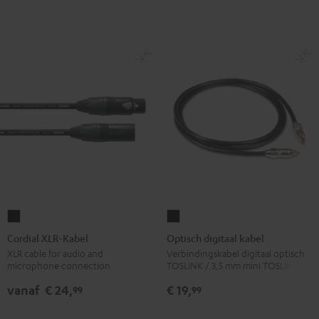
Cordial
Optisch
XLR-
digitaal
Cordial XLR-Kabel
Optisch digitaal kabel
Kabel
kabel
XLR cable for audio and
Verbindingskabel digitaal optisch
microphone connection
TOSLINK / 3,5 mm mini TOSLINK
Zwart
Zwart
vanaf
€ 24,
€ 19,
99
99