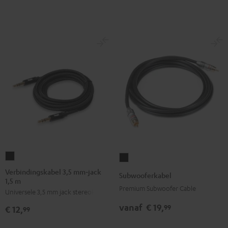
Zwart/rood
Verbindingskabel
Subwooferkabel
3,5
Zwart
Verbindingskabel 3,5 mm‑jack
Subwooferkabel
1,5 m
mm‑jack
Premium Subwoofer Cable
Universele 3,5 mm jack stereokabel
1,5
m
vanaf
€ 19,
99
€ 12,
99
Zwart