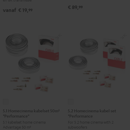
€ 89,
Zwart
Wit
99
vanaf
€ 19,
99
5.1
5.2
Homecinema
Homecinema
5.1 Homecinema kabelset 50m²
5.2 Homecinema kabel set
"Performance"
"Performance
kabelset
kabel
5.1 kabelset home cinema
For 5.2 home cinema with 2
50m²
set
Advantage 50 m²
subwoofers
"Performance"
"Performance