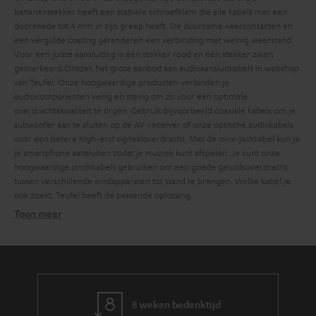
bananenstekker heeft een stabiele schroefklem die alle kabels met een
doorsnede tot 4 mm in zijn greep heeft. De duurzame veercontacten en
een vergulde coating garanderen een verbinding met weinig weerstand.
Voor een juiste aansluiting is één stekker rood en één stekker zwart
gemarkeerd.​​​​​​​​
Ontdek het grote aanbod aan audioaansluitkabels in webshop
van Teufel. Onze hoogwaardige producten verbinden je
audiocomponenten veilig en stevig om zo voor een optimale
overdrachtskwaliteit te tirgen. Gebruik bijvoorbeeld coaxiale kabels om je
subwoofer aan te sluiten op de AV-receiver of onze optische audiokabels
voor een betere high-end signaaloverdracht. Met de mini-jackkabel kun je
je smartphone aansluiten zodat je muziek kunt afspelen. Je kunt onze
hoogwaardige cinchkabels gebruiken om een goede geluidsoverdracht
tussen verschillende eindapparaten tot stand te brengen. Welke kabel je
ook zoekt, Teufel heeft de passende oplossing.
Toon meer
Waar moet je op letten bij luidsprekerkabels?
luidsprekerkabel
audiokabels
luidsprekerkabels
luidsprekerkabel
8 weken bedenktijd