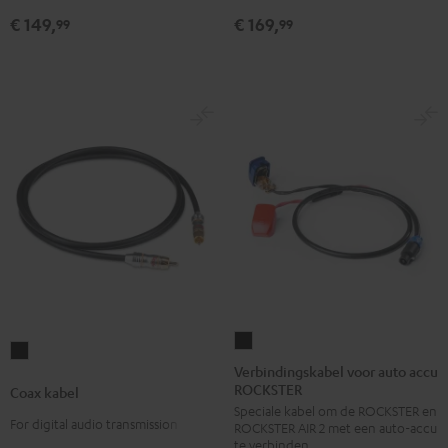
€ 149,
€ 169,
Wit
Wit
99
99
Verbindingskabel
Coax
voor
Verbindingskabel voor auto accu
kabel
ROCKSTER
auto
Coax kabel
Zwart
Speciale kabel om de ROCKSTER en
accu
For digital audio transmission
ROCKSTER AIR 2 met een auto-accu
ROCKSTER
te verbinden