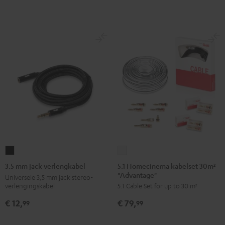
5.1
3.5
Homecinema
mm
5.1 Homecinema kabelset 30m²
3.5 mm jack verlengkabel
"Advantage"
kabelset
jack
Universele 3,5 mm jack stereo-
verlengingskabel
5.1 Cable Set for up to 30 m²
30m²
verlengkabel
"Advantage"
Zwart
€ 12,
€ 79,
99
99
Wit