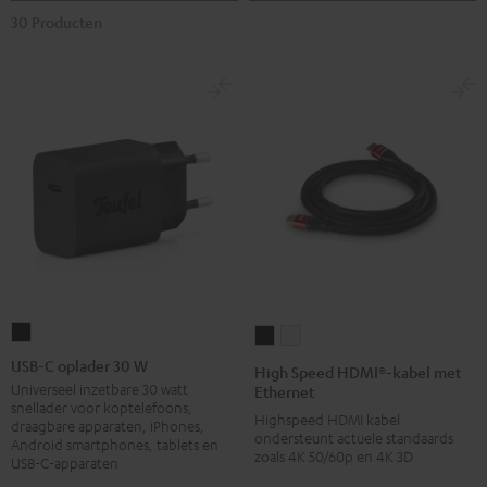
30 Producten
USB-
High
High
C
Speed
Speed
USB-C oplader 30 W
High Speed HDMI®-kabel met
oplader
HDMI®-
HDMI®-
Universeel inzetbare 30 watt
Ethernet
snellader voor koptelefoons,
30
kabel
kabel
Highspeed HDMI kabel
draagbare apparaten, iPhones,
W
ondersteunt actuele standaards
met
met
Android smartphones, tablets en
zoals 4K 50/60p en 4K 3D
USB-C-apparaten
Zwart
Ethernet
Ethernet