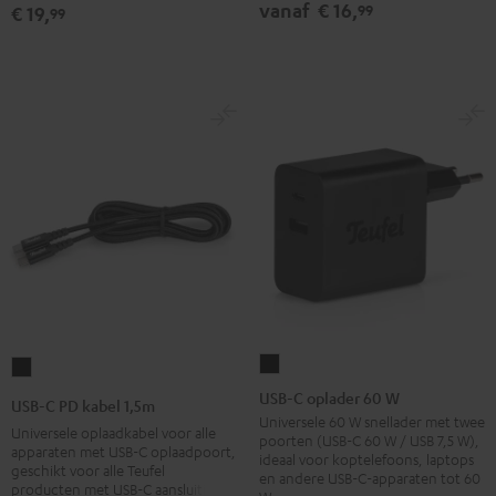
Zwart
Wit
vanaf
€ 16,
99
€ 19,
99
USB-
USB-
C
C
USB-C oplader 60 W
USB-C PD kabel 1,5m
oplader
PD
Universele 60 W snellader met twee
Universele oplaadkabel voor alle
poorten (USB-C 60 W / USB 7,5 W),
60
kabel
apparaten met USB-C oplaadpoort,
ideaal voor koptelefoons, laptops
geschikt voor alle Teufel
W
1,5m
en andere USB-C-apparaten tot 60
producten met USB-C aansluiting