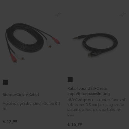
Kabel
Stereo-
voor
Kabel voor USB-C naar
Cinch-
koptelefoonaansluiting
USB-
Stereo-Cinch-Kabel
Kabel
USB-C adapter om koptelefoons of
C
Zwart
Verbindingskabel cinch stereo 0,5
kabels met 3,5mm jack plug aan te
naar
m
sluiten op Android smartphones
koptelefoonaansluiting
etc.
€ 12,
Zwart
99
€ 16,
99