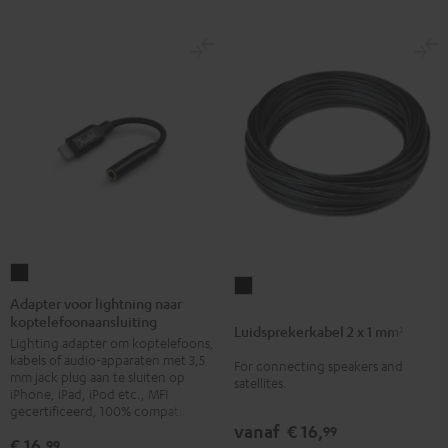
Adapter
Luidsprekerkabel
voor
Adapter voor lightning naar
2
koptelefoonaansluiting
lightning
Luidsprekerkabel 2 x 1 mm²
x
Lighting adapter om koptelefoons,
naar
1
kabels of audio-apparaten met 3,5
For connecting speakers and
koptelefoonaansluiting
mm jack plug aan te sluiten op
mm²
satellites.
Zwart
iPhone, iPad, iPod etc., MFI
Zwart
gecertificeerd, 100% compatibel
vanaf
€ 16,
99
€ 16,
99