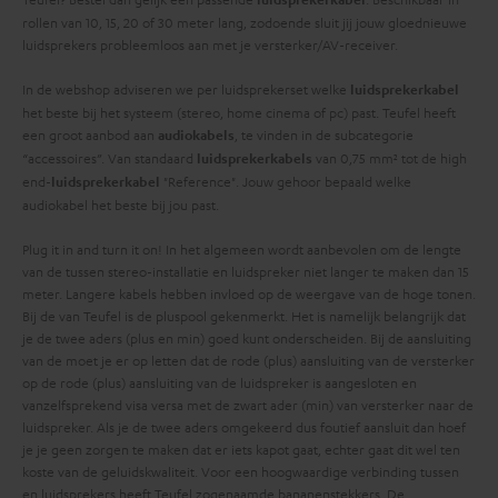
rollen van 10, 15, 20 of 30 meter lang, zodoende sluit jij jouw gloednieuwe
luidsprekers probleemloos aan met je versterker/AV-receiver.
In de webshop adviseren we per luidsprekerset welke
luidsprekerkabel
het beste bij het systeem (stereo, home cinema of pc) past. Teufel heeft
een groot aanbod aan
, te vinden in de subcategorie
audiokabels
“accessoires”. Van standaard
van 0,75 mm² tot de high
luidsprekerkabels
end-
"Reference". Jouw gehoor bepaald welke
luidsprekerkabel
audiokabel het beste bij jou past.
Plug it in and turn it on!
In het algemeen wordt aanbevolen om de lengte
van de
tussen stereo-installatie en luidspreker niet langer te maken dan 15
meter. Langere kabels hebben invloed op de weergave van de hoge tonen.
Bij de
van Teufel is de pluspool gekenmerkt. Het is namelijk belangrijk dat
je de twee aders (plus en min) goed kunt onderscheiden. Bij de aansluiting
van de
moet je er op letten dat de rode (plus) aansluiting van de versterker
op de rode (plus) aansluiting van de luidspreker is aangesloten en
vanzelfsprekend visa versa met de zwart ader (min) van versterker naar de
luidspreker. Als je de twee aders omgekeerd dus foutief aansluit dan hoef
je je geen zorgen te maken dat er iets kapot gaat, echter gaat dit wel ten
koste van de geluidskwaliteit.
Voor een hoogwaardige verbinding tussen
en luidsprekers heeft Teufel zogenaamde bananenstekkers. De