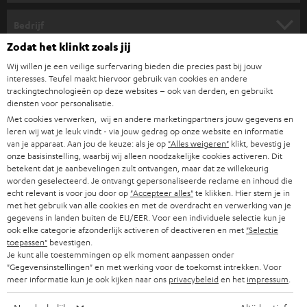
r
HOME CINEMA SPEAKERS
n
Bedrijf
i
Zodat het klinkt zoals jij
COMPLETE SYSTEMEN
SUPPORT
e
Teufel online shops
Wij willen je een veilige surfervaring bieden die precies past bij jouw
interesses. Teufel maakt hiervoor gebruik van cookies en andere
SOUNDBARS
u
CARRIÈRE
trackingtechnologieën op deze websites – ook van derden, en gebruikt
DUITSLAND
w
diensten voor personalisatie.
HIFI-SPEAKERS
PERS & MARKETING
Met cookies verwerken, wij en andere marketingpartners jouw gegevens en
s
leren wij wat je leuk vindt - via jouw gedrag op onze website en informatie
OOSTENRIJK
SMART HOME
b
van je apparaat. Aan jou de keuze: als je op
"Alles weigeren"
klikt, bevestig je
B2B
onze basisinstelling, waarbij wij alleen noodzakelijke cookies activeren. Dit
r
betekent dat je aanbevelingen zult ontvangen, maar dat ze willekeurig
ZWITSERLAND
BLUETOOTH
PARTNERPROGRAMMA
worden geselecteerd. Je ontvangt gepersonaliseerde reclame en inhoud die
i
echt relevant is voor jou door op
"Accepteer alles"
te klikken. Hier stem je in
KOPTELEFOONS
e
met het gebruik van alle cookies en met de overdracht en verwerking van je
NEDERLAND
BLOG
gegevens in landen buiten de EU/EER. Voor een individuele selectie kun je
f
BLUETOOTH KOPTELEFOONS
ook elke categorie afzonderlijk activeren of deactiveren en met
"Selectie
NEWSLETTER
toepassen"
bevestigen.
BELGIË
Je kunt alle toestemmingen op elk moment aanpassen onder
COMPLETE SETS
"Gegevensinstellingen" en met werking voor de toekomst intrekken. Voor
STORES
meer informatie kun je ook kijken naar ons
privacybeleid
en het
impressum
.
FRANKRIJK
SPEAKERS
TEUFEL VOORDELEN