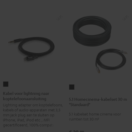
Kabel
5.1
voor
Kabel voor lightning naar
Homecinema-
koptelefoonaansluiting
lightning
5.1 Homecinema-kabelset 30 m
kabelset
"Standaard"
Lighting adapter om koptelefoons,
naar
30
kabels of audio-apparaten met 3,5
koptelefoonaansluiting
5.1 kabelset home cinema voor
mm jack plug aan te sluiten op
m
ruimten tot 30 m²
Zwart
iPhone, iPad, iPod etc., MFI
"Standaard"
gecertificeerd, 100% compatibel
Zwart
€ 29,
99