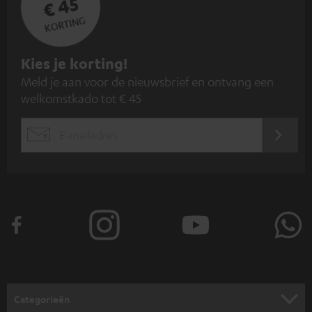
€ 45
KORTING
A
Kies je korting!
Meld je aan voor de nieuwsbrief en ontvang een
a
welkomstkado tot € 45
n
m
AANM
EMAIL
e
WIDGET
l
d
e
n
v
o
o
Categorieën