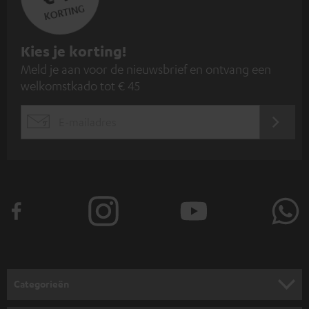
KORTING
A
Kies je korting!
Meld je aan voor de nieuwsbrief en ontvang een
a
welkomstkado tot € 45
n
m
AANM
EMAIL
e
WIDGET
l
d
e
n
v
o
o
Categorieën
r