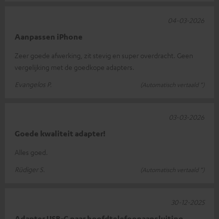
04-03-2026
Aanpassen iPhone
Zeer goede afwerking, zit stevig en super overdracht. Geen
vergelijking met de goedkope adapters.
Evangelos P.
(Automatisch vertaald *)
03-03-2026
Goede kwaliteit adapter!
Alles goed.
Rüdiger S.
(Automatisch vertaald *)
30-12-2025
Adapter USB-C naar hoofdtelefoonaansluiting