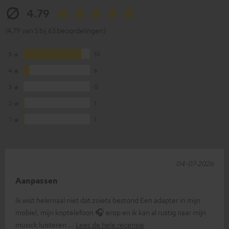
4.79
(4.79 van 5 bij 63 beoordelingen)
5
55
4
6
3
0
2
1
1
1
04-07-2026
Aanpassen
Ik wist helemaal niet dat zoiets bestond Een adapter in mijn
mobiel, mijn koptelefoon 🎧 erop en ik kan al rustig naar mijn
musick luisteren
Lees de hele recensie