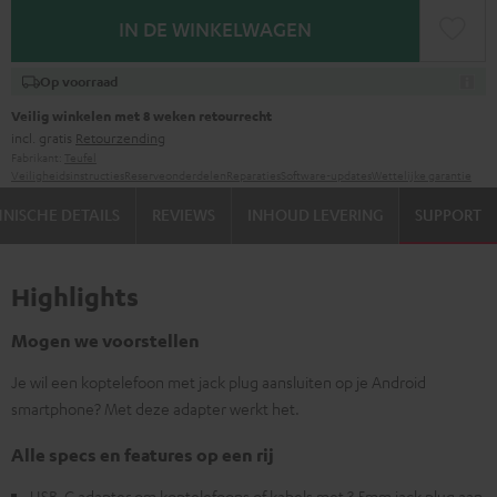
IN DE WINKELWAGEN
Op voorraad
Veilig winkelen met 8 weken retourrecht
incl. gratis
Retourzending
Fabrikant:
Teufel
Veiligheidsinstructies
Reserveonderdelen
Reparaties
Software-updates
Wettelijke garantie
NISCHE DETAILS
REVIEWS
INHOUD LEVERING
SUPPORT
Highlights
Mogen we voorstellen
Je wil een koptelefoon met jack plug aansluiten op je Android
smartphone? Met deze adapter werkt het.
Alle specs en features op een rij
USB-C adapter om koptelefoons of kabels met 3,5mm jack plug aan