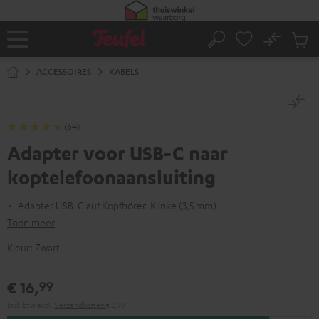
GA
NAAR
NHOUD
No
Ops
Home
Zoeken
Produ
winke
ACCESSOIRES
KABELS
(64)
Adapter voor USB-C naar
koptelefoonaansluiting
Adapter USB-C auf Kopfhörer-Klinke (3,5 mm)
Toon meer
Kleur:
Zwart
€ 16,
99
Incl. btw
excl.
Verzendkosten
€ 2,99