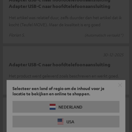
Adapter USB-C naar hoofdtelefoonaansluiting
Het artikel was relatief duur, zelfs duurder dan het artikel dat ik
kocht (Teufel MOVE). Maar de kwaliteit is erg goed
Florian S.
(Automatisch vertaald *)
30-12-2025
Adapter USB-C naar hoofdtelefoonaansluiting
Het product werd geleverd zoals beschreven en werkt goed.
Peter R.
(Automatisch vertaald *)
Selecteer een land of regio om de inhoud voor je
locatie te bekijken en online te shoppen.
10-11-2025
NEDERLAND
Een adapter die kabeltelefoons nodig hebben!
USA
Vroeger had ik een mobiele telefoon met een