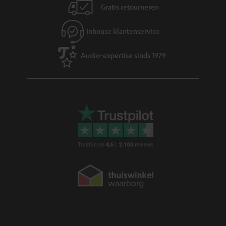
Gratis retourneren
t
i
Inhouse klantenservice
e
Audio-expertise sinds 1979