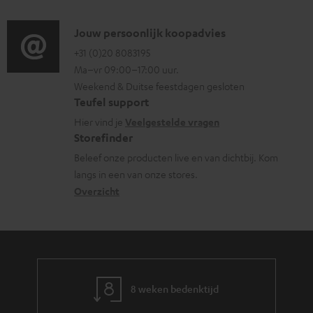
d
i
o
e
i
C
Jouw persoonlijk koopadvies
e
r
n
o
o
+31 (0)20 8083195
i
m
Ma–vr 09:00–17:00 uur.
g
n
n
a
Weekend & Duitse feestdagen gesloten
l
t
f
t
Teufel support
o
a
o
i
Hier vind je
Veelgestelde vragen
s
c
Storefinder
r
e
s
t
Beleef onze producten live en van dichtbij. Kom
m
langs in een van onze stores.
a
i
a
Overzicht
r
n
t
y
f
i
o
e
r
m
8 weken bedenktijd
a