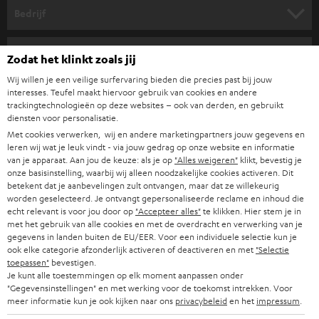
HOME CINEMA SPEAKERS
n
Bedrijf
i
COMPLETE SYSTEMEN
SUPPORT
e
Teufel online shops
Zodat het klinkt zoals jij
SOUNDBARS
u
CARRIÈRE
Wij willen je een veilige surfervaring bieden die precies past bij jouw
DUITSLAND
interesses. Teufel maakt hiervoor gebruik van cookies en andere
w
HIFI-SPEAKERS
trackingtechnologieën op deze websites – ook van derden, en gebruikt
PERS & MARKETING
s
diensten voor personalisatie.
OOSTENRIJK
SMART HOME
Met cookies verwerken, wij en andere marketingpartners jouw gegevens en
b
B2B
leren wij wat je leuk vindt - via jouw gedrag op onze website en informatie
r
van je apparaat. Aan jou de keuze: als je op
"Alles weigeren"
klikt, bevestig je
ZWITSERLAND
BLUETOOTH
PARTNERPROGRAMMA
onze basisinstelling, waarbij wij alleen noodzakelijke cookies activeren. Dit
i
betekent dat je aanbevelingen zult ontvangen, maar dat ze willekeurig
KOPTELEFOONS
worden geselecteerd. Je ontvangt gepersonaliseerde reclame en inhoud die
e
NEDERLAND
BLOG
echt relevant is voor jou door op
"Accepteer alles"
te klikken. Hier stem je in
f
met het gebruik van alle cookies en met de overdracht en verwerking van je
BLUETOOTH KOPTELEFOONS
NEWSLETTER
gegevens in landen buiten de EU/EER. Voor een individuele selectie kun je
BELGIË
ook elke categorie afzonderlijk activeren of deactiveren en met
"Selectie
COMPLETE SETS
toepassen"
bevestigen.
STORES
Je kunt alle toestemmingen op elk moment aanpassen onder
FRANKRIJK
"Gegevensinstellingen" en met werking voor de toekomst intrekken. Voor
SPEAKERS
TEUFEL VOORDELEN
meer informatie kun je ook kijken naar ons
privacybeleid
en het
impressum
.