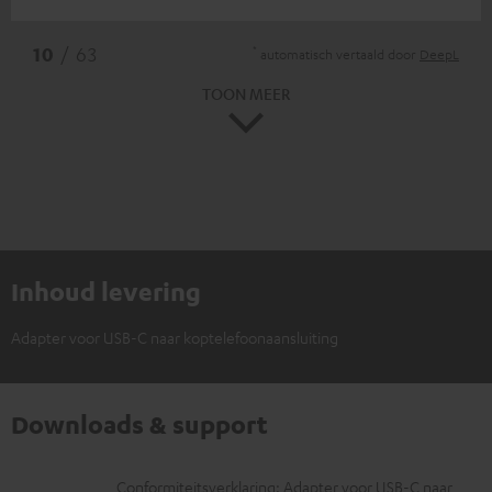
*
10
/ 63
automatisch vertaald door
DeepL
TOON MEER
Inhoud levering
Adapter voor USB-C naar koptelefoonaansluiting
Downloads & support
D
Conformiteitsverklaring: Adapter voor USB-C naar