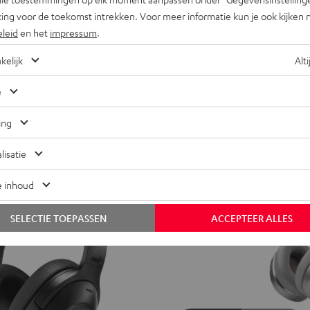
LUE
OPEN
OPEN
ing voor de toekomst intrekken. Voor meer informatie kun je ook kijken 
S 3
AIRY OPEN TWS
WS
TWS
TWS
eleid
en het
impressum
.
eskunner
Sound zonder grenzen
Moon
Night
kelijk
Alti
teel
gray
black
€ 99,
99
lue
te prijs
€ 79,
99
Laatste laagste prijs
e
99
rijs
€ 119,
Normale prijs
ing
lisatie
NIEUW
e inhoud
SELECTIE TOEPASSEN
ACCEPTEER ALLES