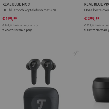
BLUE
BLUE
BLUE
BLUE
BLUE
REAL BLUE NC 3
REAL BLUE PR
NC
NC
NC
PRO
PRO
HD-bluetooth koptelefoon met ANC
Onze beste over
3
3
3
Night
Titanium
€ 199,
€ 299,
99
99
Night
Pearl
Steel
black
Gray
€ 149,
99
Laatste laagste prijs
€ 229,
99
Laatste laa
black
white
blue
99
99
€ 229,
Normale prijs
€ 349,
Normale p