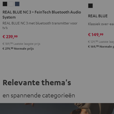
REAL
REAL
REAL
REAL
BLUE
BLUE
BLUE
REAL BLUE NC 3 + FeinTech Bluetooth Audio
BLUE
REAL BLUE
NC
NC
NC
System
Night
3
3
3
REAL BLUE NC 3 met bluetooth transmitter voor
Klassiek over-ea
black
tv’s
+
+
+
€ 149,
99
FeinTech
FeinTech
FeinTech
€ 239,
99
Bluetooth
Bluetooth
Bluetooth
€ 129,
99
Laatste laag
€ 189,
99
Laatste laagste prijs
99
€ 169,
Normale p
Audio
Audio
Audio
99
€ 279,
Normale prijs
System
System
System
Night
Pearl
Steel
black
white
blue
Relevante thema's
en spannende categorieën