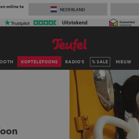
 en online te
NEDERLAND
TOOTH
KOPTELEFOONS
RADIO'S
SALE
NIEUW
foon