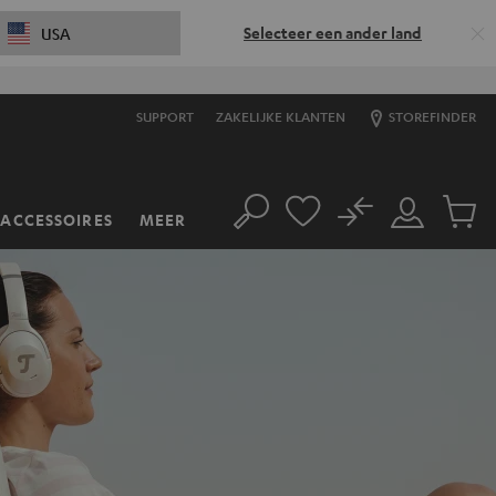
Selecteer een ander land
USA
SUPPORT
ZAKELIJKE KLANTEN
STOREFINDER
No
ACCESSOIRES
MEER
Zoeken
Mijn
Produc
account
winkel