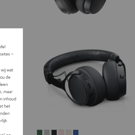
ufel
sites –
wij wat
jou de
lleen
n, maar
en inhoud
et het
landen
lijk
SUPREME
SUPREME
SUPREME
SUPREME
SUPREME
SUPREME
en" en