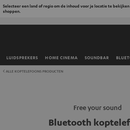
Selecteer een land of regio om de inhoud voor je locatie te bekijken
shoppen.
GA
NAAR
NHOUD
LUIDSPREKERS
HOME CINEMA
SOUNDBAR
BLUE
Home
ALLE KOPTELEFOONS PRODUCTEN
Free your sound
Bluetooth koptele