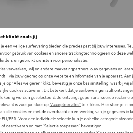
t klinkt zoals jij
n je een veilige surfervaring bieden die precies past bij jouw interesses. Te
ervoor gebruik van cookies en andere trackingtechnologieën op deze web
erden, en gebruikt diensten voor personalisatie.
ies verwerken, wij en andere marketingpartners jouw gegevens en leren 
indt - via jouw gedrag op onze website en informatie van je apparaat. Aan 
s je op
"Alles weigeren"
klikt, bevestig je onze basisinstelling, waarbij wij a
lijke cookies activeren. Dit betekent dat je aanbevelingen zult ontvange
illekeurig worden geselecteerd. Je ontvangt gepersonaliseerde reclame 
relevant is voor jou door op
"Accepteer alles"
te klikken. Hier stem je in m
van alle cookies en met de overdracht en verwerking van je gegevens in 
 EU/EER. Voor een individuele selectie kun je ook elke categorie afzonder
n of deactiveren en met
"Selectie toepassen"
bevestigen.
EAL
AIRY
AIRY
alle toestemmingen op elk moment aanpassen onder "Gegevensinstelling