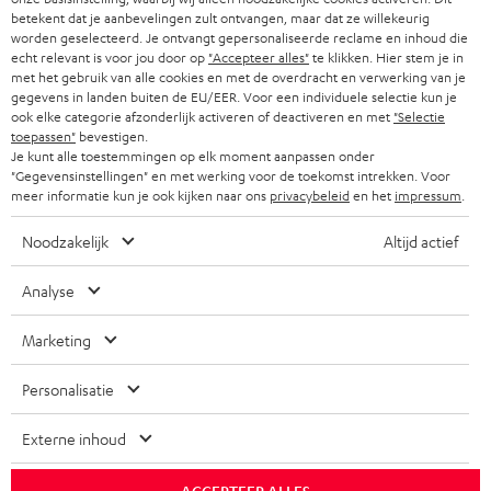
Traceer bestelling
betekent dat je aanbevelingen zult ontvangen, maar dat ze willekeurig
worden geselecteerd. Je ontvangt gepersonaliseerde reclame en inhoud die
echt relevant is voor jou door op
"Accepteer alles"
te klikken. Hier stem je in
Storefinder
met het gebruik van alle cookies en met de overdracht en verwerking van je
Beleef onze producten van dichtbij en kom naar de store
gegevens in landen buiten de EU/EER. Voor een individuele selectie kun je
ook elke categorie afzonderlijk activeren of deactiveren en met
"Selectie
voor advies op maat.
toepassen"
bevestigen.
Je kunt alle toestemmingen op elk moment aanpassen onder
"Gegevensinstellingen" en met werking voor de toekomst intrekken. Voor
meer informatie kun je ook kijken naar ons
privacybeleid
en het
impressum
.
Noodzakelijk
Altijd actief
TOT
€ 45
Analyse
KORTING
Marketing
A
Kies je korting!
Personalisatie
Meld je aan voor de nieuwsbrief en ontvang een
a
welkomstkado tot € 45
n
Externe inhoud
m
AANM
EMAIL