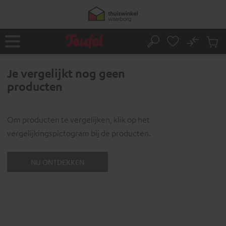
GA
NAAR
NHOUD
No
Ops
Home
Zoeken
Produ
winke
Je vergelijkt nog geen
producten
Om producten te vergelijken, klik op het
vergelijkingspictogram bij de producten.
NU ONTDEKKEN