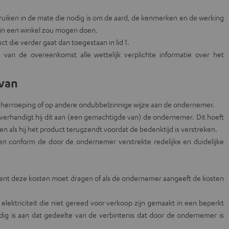
bruiken in de mate die nodig is om de aard, de kenmerken en de werking
t in een winkel zou mogen doen.
 die verder gaat dan toegestaan in lid 1.
van de overeenkomst alle wettelijk verplichte informatie over het
rvan
r herroeping of op andere ondubbelzinnige wijze aan de ondernemer.
overhandigt hij dit aan (een gemachtigde van) de ondernemer. Dit hoeft
n als hij het product terugzendt voordat de bedenktijd is verstreken.
 en conform de door de ondernemer verstrekte redelijke en duidelijke
ent deze kosten moet dragen of als de ondernemer aangeeft de kosten
 elektriciteit die niet gereed voor verkoop zijn gemaakt in een beperkt
ig is aan dat gedeelte van de verbintenis dat door de ondernemer is