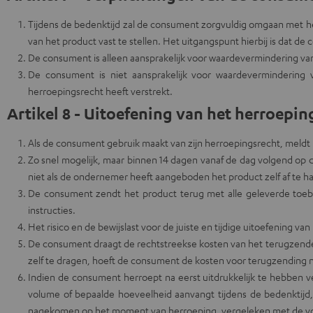
Tijdens de bedenktijd zal de consument zorgvuldig omgaan met het
van het product vast te stellen. Het uitgangspunt hierbij is dat 
De consument is alleen aansprakelijk voor waardevermindering van 
De consument is niet aansprakelijk voor waardevermindering v
herroepingsrecht heeft verstrekt.
Artikel 8 - Uitoefening van het herroep
Als de consument gebruik maakt van zijn herroepingsrecht, meldt
Zo snel mogelijk, maar binnen 14 dagen vanaf de dag volgend op d
niet als de ondernemer heeft aangeboden het product zelf af te ha
De consument zendt het product terug met alle geleverde toebeho
instructies.
Het risico en de bewijslast voor de juiste en tijdige uitoefening va
De consument draagt de rechtstreekse kosten van het terugzende
zelf te dragen, hoeft de consument de kosten voor terugzending n
Indien de consument herroept na eerst uitdrukkelijk te hebben ver
volume of bepaalde hoeveelheid aanvangt tijdens de bedenktijd
nagekomen op het moment van herroeping, vergeleken met de vol