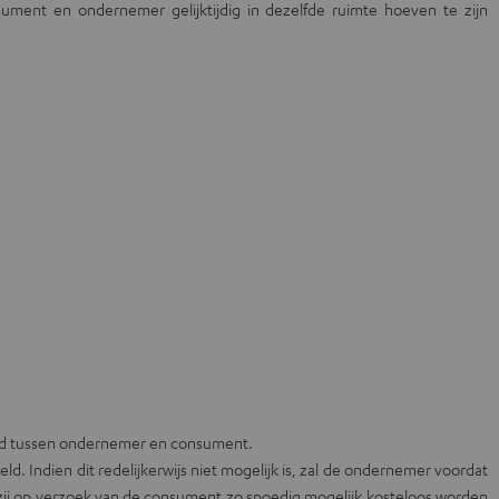
ment en ondernemer gelijktijdig in dezelfde ruimte hoeven te zijn
nd tussen ondernemer en consument.
Indien dit redelijkerwijs niet mogelijk is, zal de ondernemer voordat
zij op verzoek van de consument zo spoedig mogelijk kosteloos worden