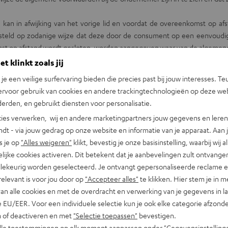
 kan in afwijking van het vorige lid en voordat de overeenkomst op a
esteld op zodanige wijze dat deze door de consument op een eenvoud
eenkomst op afstand wordt gesloten, worden aangegeven waar van de alg
op andere wijze kosteloos zullen worden toegezonden.
t klinkt zoals jij
ifieke product- of dienstenvoorwaarden van toepassing zijn, is het tw
n je een veilige surfervaring bieden die precies past bij jouw interesses. Te
e toepasselijke bepaling die voor hem het meest gunstig is.
ervoor gebruik van cookies en andere trackingtechnologieën op deze web
erden, en gebruikt diensten voor personalisatie.
ies verwerken, wij en andere marketingpartners jouw gegevens en leren 
orwaarden geschiedt, wordt dit nadrukkelijk in het aanbod vermeld.
indt - via jouw gedrag op onze website en informatie van je apparaat. Aan 
n de aangeboden producten, digitale inhoud en/of diensten. De besch
s je op
"Alles weigeren"
klikt, bevestig je onze basisinstelling, waarbij wij a
 gebruik maakt van afbeeldingen zijn deze een waarheidsgetrouwe wee
lijke cookies activeren. Dit betekent dat je aanbevelingen zult ontvange
n de ondernemer niet.
illekeurig worden geselecteerd. Je ontvangt gepersonaliseerde reclame 
lijk is wat de rechten en verplichtingen zijn, die aan de aanvaarding van
relevant is voor jou door op
"Accepteer alles"
te klikken. Hier stem je in m
van alle cookies en met de overdracht en verwerking van je gegevens in 
 EU/EER. Voor een individuele selectie kun je ook elke categorie afzonder
 4, tot stand op het moment van aanvaarding door de consument van het
n of deactiveren en met
"Selectie toepassen"
bevestigen.
nvaard, bevestigt de ondernemer onverwijld langs elektronische weg de
alle toestemmingen op elk moment aanpassen onder "Gegevensinstelling