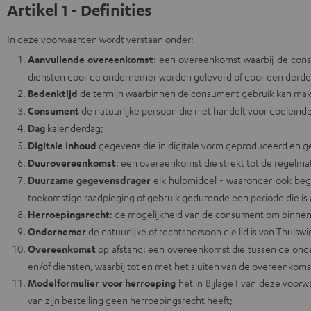
Artikel 1 - Definities
In deze voorwaarden wordt verstaan onder:
Aanvullende overeenkomst
: een overeenkomst waarbij de cons
diensten door de ondernemer worden geleverd of door een derde p
Bedenktijd
de termijn waarbinnen de consument gebruik kan make
Consument
de natuurlijke persoon die niet handelt voor doeleinde
Dag
kalenderdag;
Digitale inhoud
gegevens die in digitale vorm geproduceerd en g
Duurovereenkomst
: een overeenkomst die strekt tot de regelma
Duurzame gegevensdrager
elk hulpmiddel - waaronder ook begr
toekomstige raadpleging of gebruik gedurende een periode die is 
Herroepingsrecht
: de mogelijkheid van de consument om binnen 
Ondernemer
de natuurlijke of rechtspersoon die lid is van Thuis
Overeenkomst
op afstand: een overeenkomst die tussen de onde
en/of diensten, waarbij tot en met het sluiten van de overeenkom
Modelformulier voor herroeping
het in Bijlage I van deze voor
van zijn bestelling geen herroepingsrecht heeft;