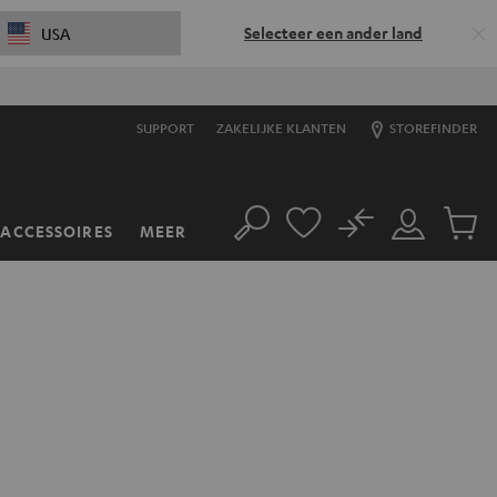
Selecteer een ander land
USA
SUPPORT
ZAKELIJKE KLANTEN
STOREFINDER
No
ACCESSOIRES
MEER
Zoeken
Mijn
Produc
account
winkel