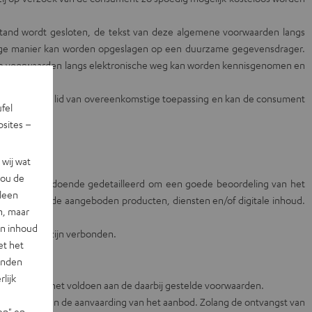
fstand wordt gesloten, de tekst van deze algemene voorwaarden langs
ige manier kan worden opgeslagen op een duurzame gegevensdrager.
emene voorwaarden langs elektronische weg kan worden kennisgenomen en
eede en derde lid van overeenkomstige toepassing en kan de consument
ufel
sites –
wij wat
jou de
rijving is voldoende gedetailleerd om een goede beoordeling van het
lleen
rgave van de aangeboden producten, diensten en/of digitale inhoud.
n, maar
en inhoud
 het aanbod zijn verbonden.
et het
landen
lijk
 aanbod en het voldoen aan de daarbij gestelde voorwaarden.
 ontvangst van de aanvaarding van het aanbod. Zolang de ontvangst van
en" en