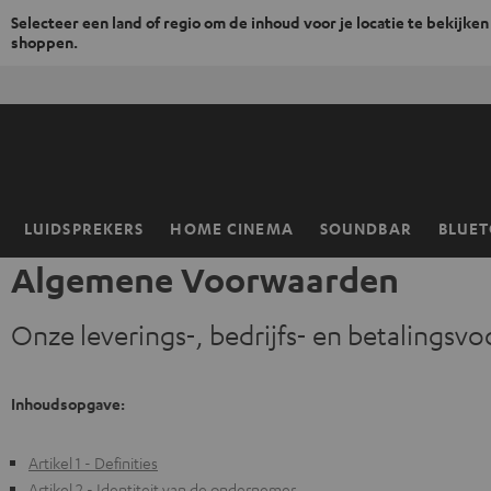
Selecteer een land of regio om de inhoud voor je locatie te bekijken
shoppen.
GA
NAAR
NHOUD
LUIDSPREKERS
HOME CINEMA
SOUNDBAR
BLUE
Home
Algemene Voorwaarden
Onze leverings-, bedrijfs- en betalings
Inhoudsopgave:
Artikel 1 - Definities
Artikel 2 - Identiteit van de ondernemer