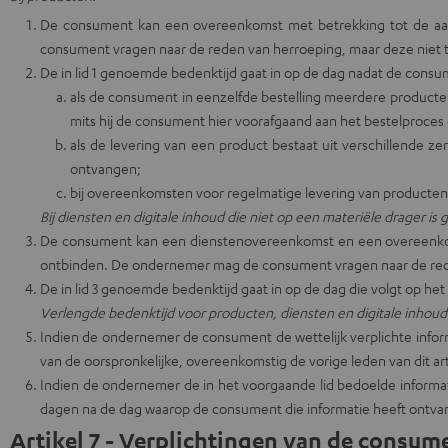
De consument kan een overeenkomst met betrekking tot de aa
consument vragen naar de reden van herroeping, maar deze niet to
De in lid 1 genoemde bedenktijd gaat in op de dag nadat de consu
als de consument in eenzelfde bestelling meerdere product
mits hij de consument hier voorafgaand aan het bestelproces 
als de levering van een product bestaat uit verschillende 
ontvangen;
bij overeenkomsten voor regelmatige levering van producte
Bij diensten en digitale inhoud die niet op een materiële drager is 
De consument kan een dienstenovereenkomst en een overeenkomst
ontbinden. De ondernemer mag de consument vragen naar de reden
De in lid 3 genoemde bedenktijd gaat in op de dag die volgt op he
Verlengde bedenktijd voor producten, diensten en digitale inhoud 
Indien de ondernemer de consument de wettelijk verplichte inform
van de oorspronkelijke, overeenkomstig de vorige leden van dit art
Indien de ondernemer de in het voorgaande lid bedoelde informat
dagen na de dag waarop de consument die informatie heeft ontva
Artikel 7 - Verplichtingen van de consum