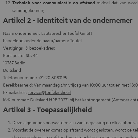
Techniek voor communicatie op afstand
middel dat kan worde
samengekomen;
Artikel 2 - Identiteit van de ondernemer
Naam ondernemer: Lautsprecher Teufel GmbH
handelend onder de naam/namen: Teufel
Vestigings- & bezoekadres:
Budapester Str. 44
10787 Berlin
Duitsland
Telefoonnummer: +31-20 8083195
Bereikbaarheid: Van maandag t/m vrijdag van 10:00 uur tot en met 18:
E-mailadres:
service@teufelaudio.nl
KvK-nummer: Duitsland HRB 20271 bij het kantongerecht (Amtsgericht)
Artikel 3 - Toepasselijkheid
Deze algemene voorwaarden zijn van toepassing op elk aanbod v
Voordat de overeenkomst op afstand wordt gesloten, wordt de teks
de overeenkomst op afstand wordt gesloten, aangeven op welke wi