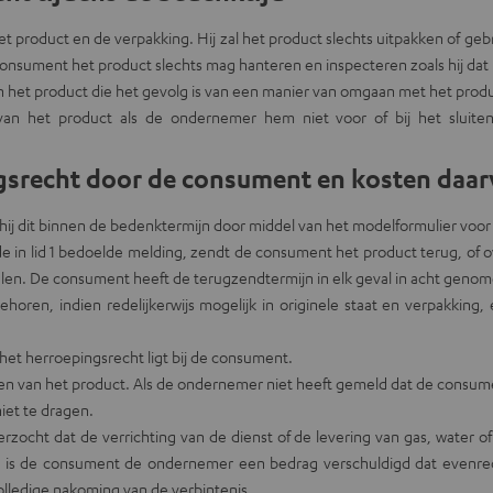
 product en de verpakking. Hij zal het product slechts uitpakken of ge
de consument het product slechts mag hanteren en inspecteren zoals hij da
het product die het gevolg is van een manier van omgaan met het product
an het product als de ondernemer hem niet voor of bij het sluiten 
ingsrecht door de consument en kosten daa
 hij dit binnen de bedenktermijn door middel van het modelformulier voo
e in lid 1 bedoelde melding, zendt de consument het product terug, of 
len. De consument heeft de terugzendtermijn in elk geval in acht genome
ren, indien redelijkerwijs mogelijk in originele staat en verpakking,
n het herroepingsrecht ligt bij de consument.
n van het product. Als de ondernemer niet heeft gemeld dat de consum
iet te dragen.
zocht dat de verrichting van de dienst of de levering van gas, water of
, is de consument de ondernemer een bedrag verschuldigd dat evenred
ledige nakoming van de verbintenis.