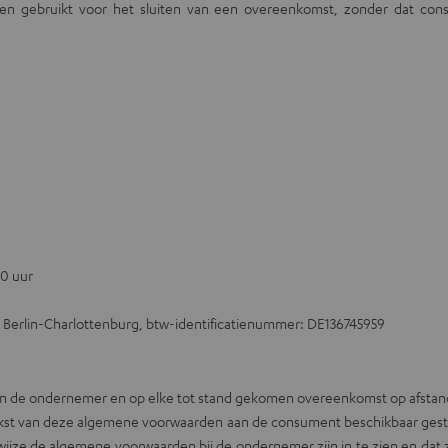
n gebruikt voor het sluiten van een overeenkomst, zonder dat consu
00 uur
 Berlin-Charlottenburg, btw-identificatienummer: DE136745959
an de ondernemer en op elke tot stand gekomen overeenkomst op afsta
t van deze algemene voorwaarden aan de consument beschikbaar gesteld. 
jze de algemene voorwaarden bij de ondernemer zijn in te zien en dat 