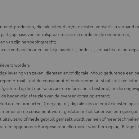
ument producten, digitale inhoud en/of diensten verwerft in verband m
artij op basis van een afspraak tussen die derde en de ondernemer;
n van zijn herroepingsrecht;
n die verband houden met zijn handels-, bedrijfs-, ambachts- of beroepsac
eleverd worden;
tige levering van zaken, diensten en/of digitale inhoud gedurende een b
epen e-mail - dat de consument of ondernemer in staat stelt om informa
afgestemd op het doel waarvoor de informatie is bestemd, en die ongewi
de bedenktijd af te zien van de overeenkomst op afstand;
winkel.org en producten, (toegang tot) digitale inhoud en/of diensten op
rnemer en de consument wordt gesloten in het kader van een georganis
st uitsluitend of mede gebruik gemaakt wordt van één of meer technieke
waarden opgenomen Europese modelformulier voor herroeping. Bijlage I h