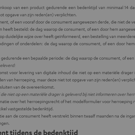
nkoop van een product gedurende een bedenktijd van minimaal 14 
t opgave van zijn reden(en) verplichten.
ment, of een vooraf door de consument aangewezen derde, die niet de ver
en heeft besteld: de dag waarop de consument, of een door hem aangew
op duidelijke wijze over heeft geïnformeerd, een bestelling van meerder
zendingen of onderdelen: de dag waarop de consument, of een door hem
n gedurende een bepaalde periode: de dag waarop de consument, of een
geleverd:
 voor levering van digitale inhoud die niet op een materiële drager
 van herroeping, maar deze niet tot opgave van zijn reden(en) verplic
t sluiten van de overeenkomst.
die niet op een materiële drager is geleverd bij niet informeren over her
atie over het herroepingsrecht of het modelformulier voor herroeping ni
ikel vastgestelde bedenktijd.
ie aan de consument heeft verstrekt binnen twaalf maanden na de ingang
ngen.
ent tijdens de bedenktijd