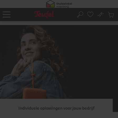
GA
NAAR
NHOUD
No
Ops
Home
Zoeken
Produ
winke
Individuele oplossingen voor jouw bedrijf