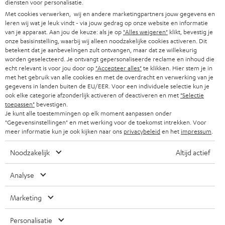
diensten voor personalisatie.
o
Met cookies verwerken, wij en andere marketingpartners jouw gegevens en
Categorieën
r
leren wij wat je leuk vindt - via jouw gedrag op onze website en informatie
van je apparaat. Aan jou de keuze: als je op
"Alles weigeren"
klikt, bevestig je
HOME CINEMA SPEAKERS
n
onze basisinstelling, waarbij wij alleen noodzakelijke cookies activeren. Dit
Bedrijf
betekent dat je aanbevelingen zult ontvangen, maar dat ze willekeurig
i
worden geselecteerd. Je ontvangt gepersonaliseerde reclame en inhoud die
COMPLETE SYSTEMEN
SUPPORT
e
echt relevant is voor jou door op
"Accepteer alles"
te klikken. Hier stem je in
Teufel online shops
met het gebruik van alle cookies en met de overdracht en verwerking van je
SOUNDBARS
u
gegevens in landen buiten de EU/EER. Voor een individuele selectie kun je
CARRIÈRE
DUITSLAND
ook elke categorie afzonderlijk activeren of deactiveren en met
"Selectie
w
HIFI-SPEAKERS
toepassen"
bevestigen.
PERS & MARKETING
s
Je kunt alle toestemmingen op elk moment aanpassen onder
OOSTENRIJK
"Gegevensinstellingen" en met werking voor de toekomst intrekken. Voor
SMART HOME
b
B2B
meer informatie kun je ook kijken naar ons
privacybeleid
en het
impressum
.
r
ZWITSERLAND
BLUETOOTH
Noodzakelijk
Altijd actief
PARTNERPROGRAMMA
i
KOPTELEFOONS
e
Analyse
NEDERLAND
BLOG
f
BLUETOOTH KOPTELEFOONS
Marketing
NEWSLETTER
BELGIË
COMPLETE SETS
STORES
Personalisatie