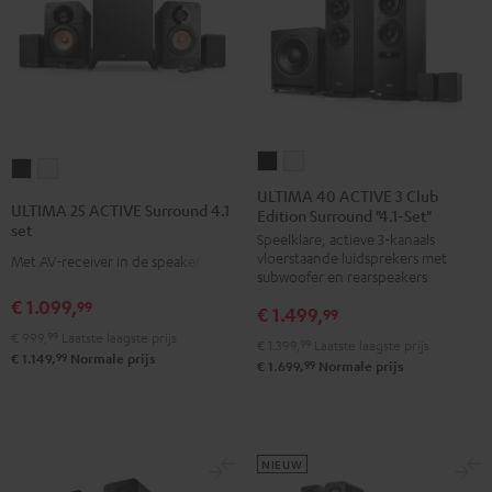
ULTIMA
ULTIMA
ULTIMA
ULTIMA
40
40
ULTIMA 40 ACTIVE 3 Club
25
25
ULTIMA 25 ACTIVE Surround 4.1
Edition Surround "4.1-Set"
ACTIVE
ACTIVE
ACTIVE
ACTIVE
set
Speelklare, actieve 3-kanaals
3
3
Surround
Surround
vloerstaande luidsprekers met
Met AV-receiver in de speakers
Club
Club
4.1
4.1
subwoofer en rearspeakers
Edition
Edition
set
set
€ 1.099,
99
€ 1.499,
99
Surround
Surround
Night
Pure
€ 999,
99
Laatste laagste prijs
€ 1.399,
99
Laatste laagste prijs
"4.1-
"4.1-
black
White
99
€ 1.149,
Normale prijs
99
€ 1.699,
Normale prijs
Set"
Set"
Zwart
Wit
NIEUW