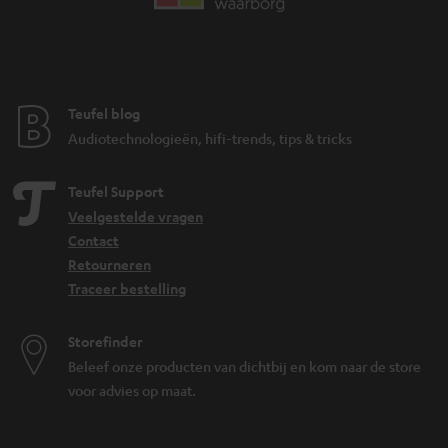
een subwoofer. Geschikt voor films, series en games met ruimtelijk geluid.
voegen hoogte toe aan surround sound door extra
Dolby Atmos sets:
speakers of reflectiemodules bovenop je frontspeakers. Hiermee klinkt
geluid ook van boven, wat de filmbeleving realistischer maakt.
gebruiken kleinere satellietspeakers die minder
Compacte systemen:
Teufel blog
ruimte innemen. Ideaal als je surround sound wilt zonder grote
vloerstaanders, bijvoorbeeld in een kleiner woon- of slaapkamer.
Audiotechnologieën, hifi-trends, tips & tricks
bieden meer volume en dynamiek,
Sets met vloerstaande speakers:
geschikt voor grotere woonkamers. De vloerstaanders fungeren als
Teufel Support
frontspeakers en geven het systeem extra kracht en diepte.
Veelgestelde vragen
voldoen aan de geluidsnormen die
THX-gecertificeerde sets:
Contact
oorspronkelijk voor bioscoopzalen zijn ontwikkeld. Deze sets zijn gericht
Retourneren
op maximale geluidskwaliteit en nauwkeurige weergave van filmgeluid.
beschikken over een ingebouwde versterker,
Traceer bestelling
Actieve surround sets:
waardoor je geen aparte AV-receiver nodig hebt. Dit maakt de installatie
eenvoudiger en bespaart ruimte.
Storefinder
Waarom kiezen voor complete home cinema systemen
Beleef onze producten van dichtbij en kom naar de store
van Teufel?
voor advies op maat.
Complete home cinema systemen van Teufel zijn samengesteld zodat alle
componenten als één geheel functioneren. Dat merk je in de