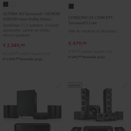
ULTIMA
ULTIMA
CONSONO
40
40
ULTIMA 40 Surround + DENON
25
CONSONO 25 CONCEPT
X3800H voor Dolby Atmos
Surround
Surround
CONCEPT
Surround 5.1 set
Speelklaar 5.1.2-systeem, inclusief
+
+
Surround
subwoofer, center en Dolby
Met AV-receiver in de subwoofer
DENON
DENON
5.1
Atmos-speakers
X3800H
X3800H
set
€ 479,
99
€ 2.349,
99
voor
voor
Zwart
€ 399,
99
Laatste laagste prijs
€ 2.249,
99
Laatste laagste prijs
Dolby
Dolby
99
€ 549,
Normale prijs
99
€ 3.099,
Normale prijs
Atmos
Atmos
Zwart
Wit
NIEUW