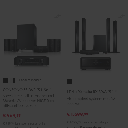
+ andere kleuren
CONSONO
CONSONO
LT
35
35
4
CONSONO 35 AVR "5.1-Set"
LT 4 + Yamaha RX-V6A "5.1-Set L"
AVR
AVR
+
Speelklare 5.1 all-in-one set incl.
Als compleet systeem met AV-
Marantz AV-receiver NR1510 en
"5.1-
"5.1-
Yamaha
receiver
hifi-satellietspeakers
Set"
Set"
RX-
€ 1.699,
99
€ 969,
99
Zwart
Wit/zwart
V6A
€ 1.499,
99
Laatste laagste prijs
"5.1-
€ 919,
99
Laatste laagste prijs
99
€ 2.099,
Normale prijs