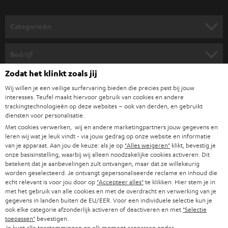
lage tonen. Bij een
Dolby Atmos-configuratie
komt daar een
o
hoogtedimensie bij, waardoor geluid ook van boven klinkt.
o
de
Passieve speakers met externe versterker versus actieve sets:
Categorieën
r
meeste complete sets bevatten passieve luidsprekers die hun vermogen
krijgen van de AV-receiver. Actieve sets, zoals de ULTIMA 40 ACTIVE 3
HOME CINEMA SPEAKERS
n
Bedrijf
Surround, hebben een ingebouwde versterker en vereisen geen aparte
i
receiver.
COMPLETE SYSTEMEN
Zodat het klinkt zoals jij
na het fysiek plaatsen van de speakers gebruik je
Installatie en kalibratie:
SUPPORT
e
Teufel online shops
de automatische kalibratiefunctie van de AV-receiver. Deze meet de
Wij willen je een veilige surfervaring bieden die precies past bij jouw
SOUNDBARS
u
akoestiek van je kamer en stelt het geluid automatisch in op de optimale
interesses. Teufel maakt hiervoor gebruik van cookies en andere
CARRIÈRE
DUITSLAND
trackingtechnologieën op deze websites – ook van derden, en gebruikt
balans.
w
diensten voor personalisatie.
HIFI-SPEAKERS
Veelgestelde vragen over complete home cinema systemen
PERS & MARKETING
s
Met cookies verwerken, wij en andere marketingpartners jouw gegevens en
OOSTENRIJK
leren wij wat je leuk vindt - via jouw gedrag op onze website en informatie
Wat zit er in een compleet home cinema systeem?
SMART HOME
b
B2B
van je apparaat. Aan jou de keuze: als je op
"Alles weigeren"
klikt, bevestig je
Een complete set bevat doorgaans twee frontspeakers, een centerspeaker,
onze basisinstelling, waarbij wij alleen noodzakelijke cookies activeren. Dit
r
ZWITSERLAND
BLUETOOTH
twee surroundspeakers, een subwoofer en een AV-receiver. Bij sommige
betekent dat je aanbevelingen zult ontvangen, maar dat ze willekeurig
PARTNERPROGRAMMA
i
sets zit de versterker ingebouwd in de subwoofer of in de hoofdspeakers.
worden geselecteerd. Je ontvangt gepersonaliseerde reclame en inhoud die
echt relevant is voor jou door op
"Accepteer alles"
te klikken. Hier stem je in
KOPTELEFOONS
e
NEDERLAND
BLOG
Wat is het verschil tussen een 5.1-set en een Dolby
met het gebruik van alle cookies en met de overdracht en verwerking van je
gegevens in landen buiten de EU/EER. Voor een individuele selectie kun je
Atmos-set?
f
BLUETOOTH KOPTELEFOONS
ook elke categorie afzonderlijk activeren of deactiveren en met
"Selectie
NEWSLETTER
BELGIË
Een 5.1-set geeft geluid weer vanuit vijf luidsprekers plus een subwoofer,
toepassen"
bevestigen.
rondom de luisterpositie. Een Dolby Atmos-set voegt daar hoogtespeakers
Je kunt alle toestemmingen op elk moment aanpassen onder