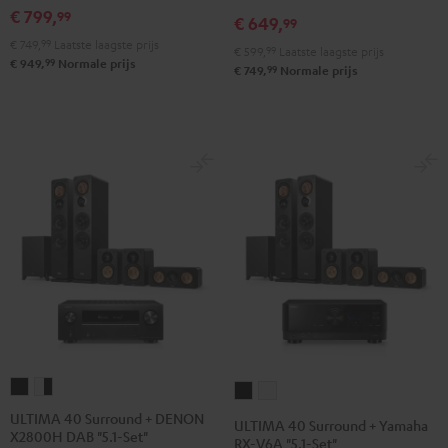
Set"
Set"
Edition
Edition
€ 799,
99
€ 649,
99
Zwart
Wit
"5.1-
"5.1-
€ 749,
99
Laatste laagste prijs
€ 599,
99
Laatste laagste prijs
Set"
Set"
99
€ 949,
Normale prijs
99
€ 749,
Normale prijs
Zwart
Wit
ULTIMA
ULTIMA
ULTIMA
ULTIMA
40
40
40
40
ULTIMA 40 Surround + DENON
ULTIMA 40 Surround + Yamaha
X2800H DAB "5.1-Set"
Surround
Surround
Surround
Surround
RX-V6A "5.1-Set"