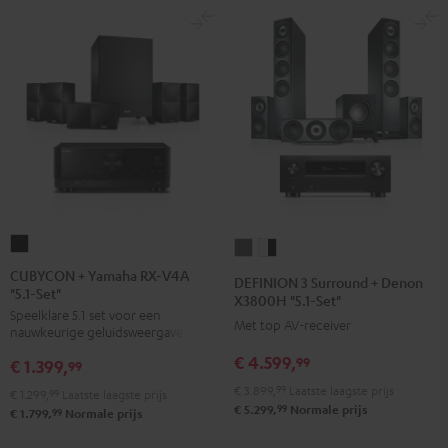
CUBYCON
DEFINION
DEFINION
+
3
3
CUBYCON + Yamaha RX-V4A
DEFINION 3 Surround + Denon
"5.1-Set"
Yamaha
Surround
Surround
X3800H "5.1-Set"
Speelklare 5.1 set voor een
RX-
+
+
Met top AV-receiver
nauwkeurige geluidsweergave
V4A
Denon
Denon
€ 4.599,
99
€ 1.399,
"5.1-
99
X3800H
X3800H
Set"
€ 3.899,
99
Laatste laagste prijs
"5.1-
"5.1-
€ 1.299,
99
Laatste laagste prijs
99
€ 5.299,
Normale prijs
Zwart
99
€ 1.799,
Normale prijs
Set"
Set"
Antraciet
Wit/zwart