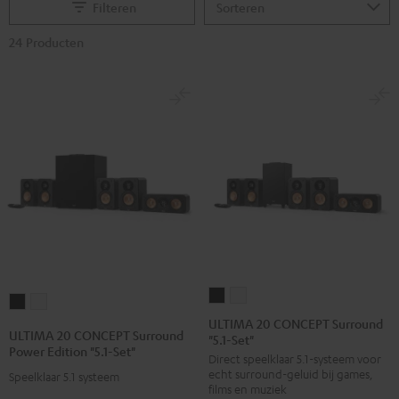
Filteren
24 Producten
ULTIMA
ULTIMA
ULTIMA
ULTIMA
20
20
ULTIMA 20 CONCEPT Surround
20
20
ULTIMA 20 CONCEPT Surround
"5.1-Set"
CONCEPT
CONCEPT
CONCEPT
CONCEPT
Power Edition "5.1-Set"
Direct speelklaar 5.1-systeem voor
Surround
Surround
Surround
Surround
echt surround-geluid bij games,
Speelklaar 5.1 systeem
"5.1-
"5.1-
Power
Power
films en muziek