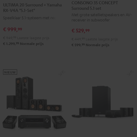
35
35
20
20
CONSONO 35 CONCEPT
ULTIMA 20 Surround + Yamaha
Surround 5.1 set
CONCEPT
CONCEPT
Surround
Surround
RX-V4A "5.1-Set"
Met grote satellietspeakers en AV-
Surround
Surround
+
+
Speelklaar 5.1-systeem met receiver
receiver in subwoofer
5.1
5.1
Yamaha
Yamaha
€ 999,
99
€ 529,
set
set
99
RX-
RX-
Zwart
Wit
€ 949,
99
Laatste laagste prijs
V4A
V4A
€ 449,
99
Laatste laagste prijs
99
€ 1.299,
Normale prijs
99
€ 599,
Normale prijs
"5.1-
"5.1-
Set"
Set"
Zwart
Wit
NIEUW