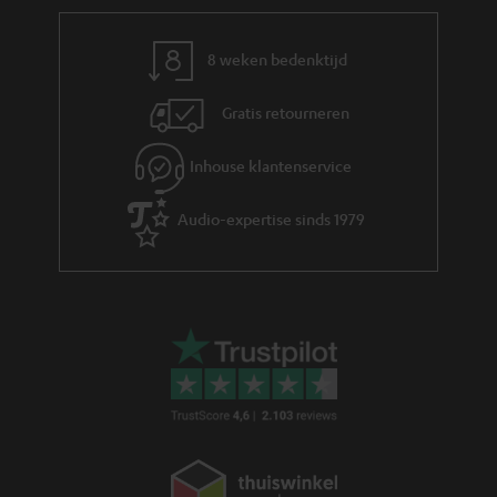
sound wilt zonder zelf een configuratie samen te stellen. Het past bij vaste
opstellingen in de woonkamer en bij situaties waarin geluidskwaliteit en
gemak samen moeten gaan:
8 weken bedenktijd
Met een compleet systeem heb je direct een werkende 4.0- of hogere
opstelling, meestal inclusief front-, center- en surroundspeakers,
Gratis retourneren
subwoofer en versterker. Je hoeft geen losse onderdelen bij elkaar te
zoeken.
Inhouse klantenservice
De componenten zijn op elkaar afgestemd, waardoor het geluid
evenwichtig klinkt zonder dat je zelf hoeft te kalibreren of te
experimenteren met combinaties.
Audio-expertise sinds 1979
Zoek je een compactere oplossing voor tv-geluid zonder losse speakers,
dan past een
soundbar
beter. Complete home cinema systemen zijn
bedoeld voor wie surround sound serieus wil inrichten, met ruimte voor
meerdere luidsprekers rondom de luisterpositie.
Welke soorten complete home cinema systemen zijn
er?
Binnen complete home cinema systemen zijn er verschillende typen,
afgestemd op je ruimte, budget en hoe uitgebreid je het geluid wilt:
de meest gekozen opstelling voor thuisbioscoop. Je
5.1 surround sets:
krijgt twee frontspeakers, een centerspeaker, twee surroundspeakers en