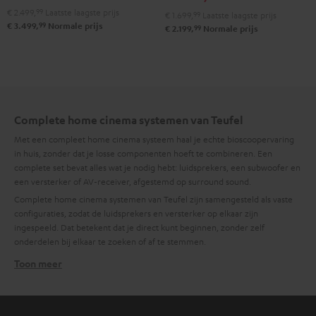
A2A
A2A
€ 2.499,
99
Laatste laagste prijs
"5.1-
€ 1.699,
99
Laatste laagste prijs
99
€ 3.499,
Normale prijs
voor
voor
99
€ 2.199,
Normale prijs
Set"
Dolby
Dolby
Zwart
Atmos
Atmos
5.1.2
5.1.2
Zwart
Wit
Complete home cinema systemen van Teufel
Met een compleet home cinema systeem haal je echte bioscoopervaring
in huis, zonder dat je losse componenten hoeft te combineren. Een
complete set bevat alles wat je nodig hebt: luidsprekers, een subwoofer en
een versterker of AV-receiver, afgestemd op surround sound.
Complete home cinema systemen van Teufel zijn samengesteld als vaste
configuraties, zodat de luidsprekers en versterker op elkaar zijn
ingespeeld. Dat betekent dat je direct kunt beginnen, zonder zelf
onderdelen bij elkaar te zoeken of af te stemmen.
Toon meer
Wanneer kies je voor een compleet home cinema
systeem?
Een compleet home cinema systeem kies je wanneer je thuis surround