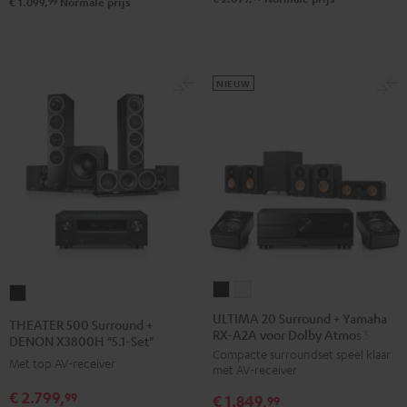
99
€ 1.099,
Normale prijs
Set
L"
Zwart
NIEUW
ULTIMA
ULTIMA
THEATER
20
20
500
ULTIMA 20 Surround + Yamaha
THEATER 500 Surround +
RX-A2A voor Dolby Atmos 5.1.2
Surround
Surround
Surround
DENON X3800H "5.1-Set"
Compacte surroundset speel klaar
+
+
+
Met top AV-receiver
met AV-receiver
Yamaha
Yamaha
DENON
€ 2.799,
99
€ 1.849,
RX-
RX-
99
X3800H