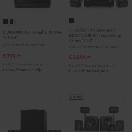
THEATER
CONSONO
CONSONO
500
35
35
THEATER 500 Surround +
CONSONO 35 + Yamaha RX-V4A
DENON X3800H voor Dolby
Surround
+
+
"5.1-Set"
Atmos "5.1.2"
+
Yamaha
Yamaha
Met externe AV-receiver
Met Dolby Atmos en AV-receiver
DENON
RX-
RX-
€ 799,
99
€ 3.099,
X3800H
99
V4A
V4A
voor
€ 749,
99
Laatste laagste prijs
"5.1-
"5.1-
€ 2.699,
99
Laatste laagste prijs
99
€ 1.029,
Normale prijs
Dolby
99
€ 3.799,
Normale prijs
Set"
Set"
Atmos
Zwart
Zwart/wit
"5.1.2"
Zwart
NIEUW