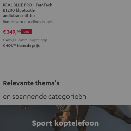
BLUE
BLUE
REAL BLUE PRO + FeinTech
BT200 bluetooth-
PRO
PRO
audiotransmittter
+
+
Bundel voor draadloos tv-geluid
FeinTech
FeinTech
€ 349,
BT200
BT200
99
Deal
bluetooth-
bluetooth-
€ 409,
98
Laatste laagste prijs
audiotransmittter
audiotransmittter
98
€ 409,
Normale prijs
Night
Titanium
black
Gray
Relevante thema's
en spannende categorieën
Sport koptelefoon