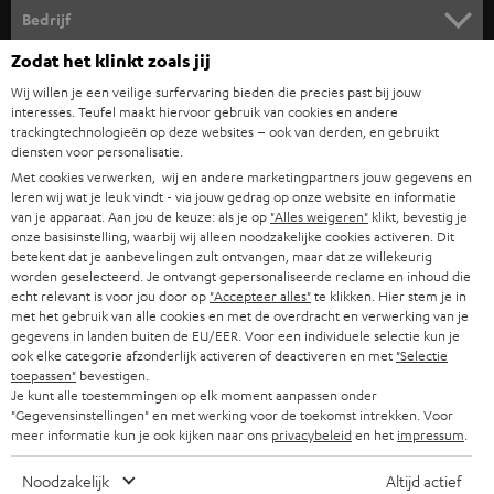
HOME CINEMA SPEAKERS
is er de CAGE PRO, een
draadloze gaming headset
met nauwkeurige
n
Bedrijf
audio, diepe bas en ultiem draagcomfort.
i
COMPLETE SYSTEMEN
Zodat het klinkt zoals jij
Met Teufel’s over-ear modellen kies je voor maximale isolatie, lange
SUPPORT
e
Teufel online shops
batterijduur en een meeslepende luisterervaring die je volledig
Wij willen je een veilige surfervaring bieden die precies past bij jouw
onderdompelt in muziek, films of games.
SOUNDBARS
u
interesses. Teufel maakt hiervoor gebruik van cookies en andere
CARRIÈRE
DUITSLAND
trackingtechnologieën op deze websites – ook van derden, en gebruikt
Spatwaterbestendige bluetooth koptelefoons
w
diensten voor personalisatie.
HIFI-SPEAKERS
PERS & MARKETING
Veel Teufel in-ears zijn uitgerust met een IPX-certificering en daardoor
s
Met cookies verwerken, wij en andere marketingpartners jouw gegevens en
OOSTENRIJK
water- of zweetbestendig. Dat maakt ze ideaal voor sport, reizen of
leren wij wat je leuk vindt - via jouw gedrag op onze website en informatie
SMART HOME
b
B2B
van je apparaat. Aan jou de keuze: als je op
"Alles weigeren"
klikt, bevestig je
dagelijks gebruik in alle weersomstandigheden.
onze basisinstelling, waarbij wij alleen noodzakelijke cookies activeren. Dit
r
heeft een IPX4-rating en is daarmee beschermd tegen
AIRY TWS 2
ZWITSERLAND
BLUETOOTH
betekent dat je aanbevelingen zult ontvangen, maar dat ze willekeurig
PARTNERPROGRAMMA
spatwater.
i
worden geselecteerd. Je ontvangt gepersonaliseerde reclame en inhoud die
echt relevant is voor jou door op
"Accepteer alles"
te klikken. Hier stem je in
gaat nog verder met een IPX7-rating, waardoor hij
AIRY SPORTS TWS
KOPTELEFOONS
e
NEDERLAND
BLOG
met het gebruik van alle cookies en met de overdracht en verwerking van je
volledig waterdicht is en bestand tegen intensieve trainingen of
gegevens in landen buiten de EU/EER. Voor een individuele selectie kun je
f
regenbuien.
BLUETOOTH KOPTELEFOONS
ook elke categorie afzonderlijk activeren of deactiveren en met
"Selectie
NEWSLETTER
Natuurlijk hebben we ook
waterdichte speakers
in ons assortiment. Zo kun
BELGIË
toepassen"
bevestigen.
je altijd en overal op je muziek vertrouwen – met de zekerheid van Teufel-
Je kunt alle toestemmingen op elk moment aanpassen onder
COMPLETE SETS
STORES
sound en robuuste kwaliteit.
"Gegevensinstellingen" en met werking voor de toekomst intrekken. Voor
FRANKRIJK
meer informatie kun je ook kijken naar ons
privacybeleid
en het
impressum
.
SPEAKERS
Krachtig geluid via je bluetooth koptelefoon
TEUFEL VOORDELEN
Noodzakelijk
Altijd actief
Alle Teufel bluetooth koptelefoons maken gebruik van de nieuwste
POLEN
ULTIMA