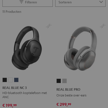
Filteren
11 Producten
REAL
REAL
REAL
REAL
REAL
BLUE
BLUE
BLUE
BLUE
BLUE
REAL BLUE NC 3
REAL BLUE PRO
NC
NC
NC
PRO
PRO
HD-bluetooth koptelefoon met
Onze beste over-ears
ANC
3
3
3
Night
Titanium
Night
Pearl
Steel
€ 299,
99
black
Gray
€ 199,
99