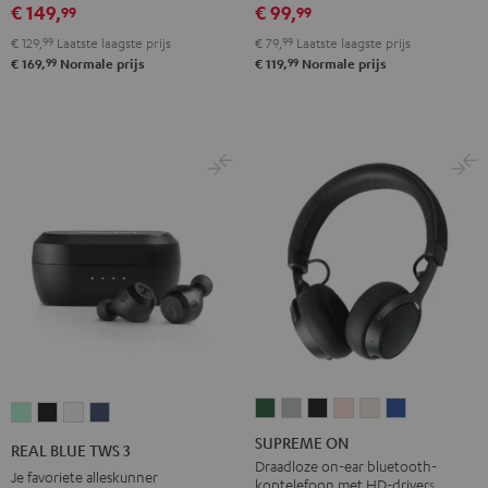
€ 149,
€ 99,
99
99
Teal
Green
black
White
blue
gray
black
€ 129,
99
Laatste laagste prijs
€ 79,
99
Laatste laagste prijs
99
99
€ 169,
Normale prijs
€ 119,
Normale prijs
SUPREME
SUPREME
SUPREME
SUPREME
SUPREME
SUPREME
REAL
REAL
REAL
REAL
ON
ON
ON
ON
ON
ON
BLUE
BLUE
BLUE
BLUE
SUPREME ON
REAL BLUE TWS 3
Ivy
Moon
Night
Pale
Sand
Space
TWS
TWS
TWS
TWS
Draadloze on-ear bluetooth-
Je favoriete alleskunner
koptelefoon met HD-drivers