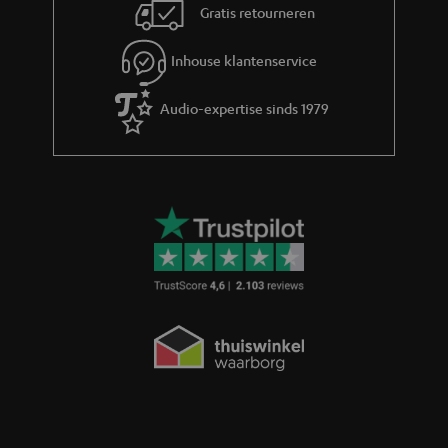
Gratis retourneren
hebben allemaal uitstekende geluidsweergave en zijn
veilig voor je
gehoor.
Met een Teufel koptelefoon kies je dus altijd voor compromisloze
kwaliteit en het legendarische Teufel-geluid.
Inhouse klantenservice
Bluetooth in-ear koptelefoons
Audio-expertise sinds 1979
Teufel heeft een breed aanbod in-ear bluetooth oortjes, waaronder de
AIRY TWS PRO, REAL BLUE TWS 3, AIRY TWS 2, AIRY SPORTS TWS en AIRY
OPEN TWS. Deze modellen zijn volledig draadloos, uitgerust met
hoogwaardige drivers en leveren krachtig en helder geluid in een compact
formaat.
De AIRY TWS PRO is het topmodel onder de in-ears, met premium sound
en lange batterijduur. De REAL BLUE TWS 3 is een veelzijdige allrounder,
beschikbaar in meerdere kleuren en voorzien van noise cancelling. De
AIRY TWS 2 biedt uitstekende prijs-kwaliteit en actieve ruisonderdrukking.
Voor sporters is er de AIRY SPORTS TWS: waterdicht (IPX7) en ontworpen
voor maximale bewegingsvrijheid. Wie liever geen afgesloten gevoel wil,
kiest voor de AIRY OPEN TWS, waarbij je omgevingsgeluid goed blijft
horen.
Zo biedt Teufel voor elke situatie een in-ear bluetooth koptelefoon die
praktisch is én uitblinkt in stijl en sound.