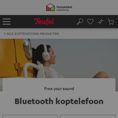
GA
50% ve
NAAR
NHOUD
No
Ops
Home
Zoeken
Produ
winke
ALLE KOPTELEFOONS PRODUCTEN
Free your sound
Bluetooth koptelefoon