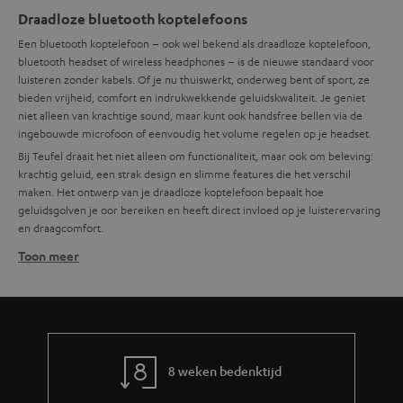
Draadloze bluetooth koptelefoons
Een bluetooth koptelefoon – ook wel bekend als draadloze koptelefoon,
bluetooth headset of wireless headphones – is de nieuwe standaard voor
luisteren zonder kabels. Of je nu thuiswerkt, onderweg bent of sport, ze
bieden vrijheid, comfort en indrukwekkende geluidskwaliteit. Je geniet
niet alleen van krachtige sound, maar kunt ook handsfree bellen via de
ingebouwde microfoon of eenvoudig het volume regelen op je headset.
Bij Teufel draait het niet alleen om functionaliteit, maar ook om beleving:
krachtig geluid, een strak design en slimme features die het verschil
maken. Het ontwerp van je draadloze koptelefoon bepaalt hoe
geluidsgolven je oor bereiken en heeft direct invloed op je luisterervaring
en draagcomfort.
Toon meer
Wat is de beste draadloze koptelefoon?
Wat de beste bluetooth koptelefoon is, hangt af van hoe je hem gebruikt.
Voor sporters zijn lichte
in-ear
modellen zoals de AIRY SPORTS ideaal. Wie
vaak reist of in drukke omgevingen werkt, heeft meer aan een
on-
ear/over-ear headphone
met actieve noise cancelling, zoals de REAL BLUE
NC 3 of PRO. Zoek je een compacte oplossing voor dagelijks gebruik, dan is
8 weken bedenktijd
de on-ear SUPREME ON een uitstekende keuze.
Elke variant heeft eigen
voor-en nadelen
. Maar wat altijd hetzelfde is: ze