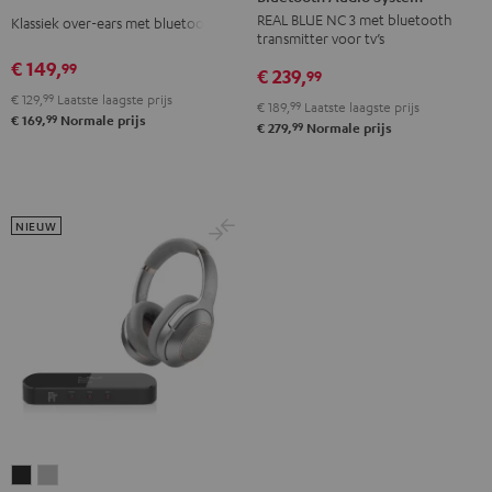
Night
REAL BLUE NC 3 met bluetooth
3
3
3
Klassiek over-ears met bluetooth
black
transmitter voor tv’s
+
+
+
€ 149,
99
€ 239,
FeinTech
FeinTech
FeinTech
99
€ 129,
99
Laatste laagste prijs
Bluetooth
Bluetooth
Bluetooth
€ 189,
99
Laatste laagste prijs
99
€ 169,
Normale prijs
Audio
Audio
Audio
99
€ 279,
Normale prijs
System
System
System
Night
Pearl
Steel
black
white
blue
NIEUW
REAL
REAL