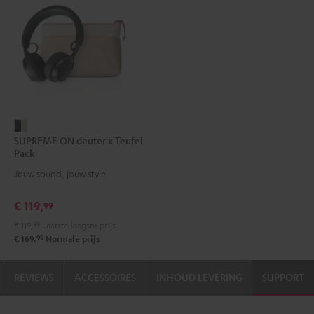
SUPREME
SUPREME ON deuter x Teufel
ON
Pack
deuter
Jouw sound, jouw style
x
Teufel
€ 119,
99
Pack
€ 119,
99
Laatste laagste prijs
Night
99
€ 169,
Normale prijs
black/sand
REVIEWS
ACCESSOIRES
INHOUD LEVERING
SUPPORT