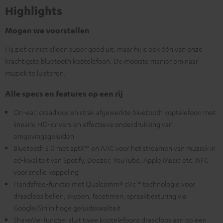
Highlights
Mogen we voorstellen
Hij ziet er niet alleen super goed uit, maar hij is ook één van onze
krachtigste bluetooth koptelefoon. De mooiste manier om naar
muziek te luisteren.
Alle specs en features op een rij
On-ear, draadloos en strak afgewerkte bluetooth koptelefoon met
lineaire HD-drivers en effectieve onderdrukking van
omgevingsgeluiden
Bluetooth 5.0 met aptX™ en AAC voor het streamen van muziek in
cd-kwaliteit van Spotify, Deezer, YouTube, Apple Music etc. NFC
voor snelle koppeling
Handsfree-functie met Qualcomm® cVc™ technologie voor
draadloos bellen, skypen, facetimen, spraakbesturing via
Google/Siri in hoge geluidskwaliteit
ShareMe-functie: sluit twee koptelefoons draadloos aan op één