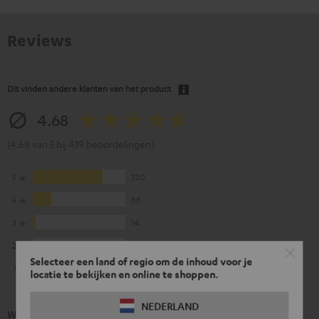
Reviews
Dit vinden andere klanten van het product
4.68
(4.68 van 5 bij 439 beoordelingen)
5
330
4
88
3
14
2
4
Selecteer een land of regio om de inhoud voor je
1
3
locatie te bekijken en online te shoppen.
NEDERLAND
Wat onze klanten zeggen