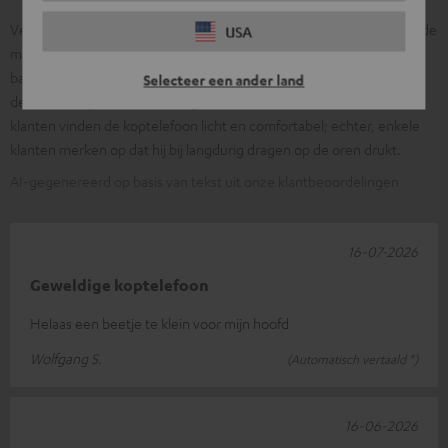
Veel klanten prijzen het heldere, krachtige geluid met gebalanceerde
USA
middentonen en rijke bas; vaak genoemd worden de lange
batterijduur, de hoogwaardige afwerking, het compacte opvouwen,
Selecteer een ander land
de intuïtieve joystickbediening en de app met EQ-opties. Veel
klanten vinden de koptelefoon licht en comfortabel; echter, enkele
klanten merken op dat hij bij langdurig dragen op de oren drukt.
AI-gegenereerd op basis van tekst uit onze klantbeoordelingen
16-07-2026
Geweldige koptelefoon
Helaas een beetje te klein voor mijn hoofd
Wolfgang S.
(Automatisch vertaald *)
16-06-2026