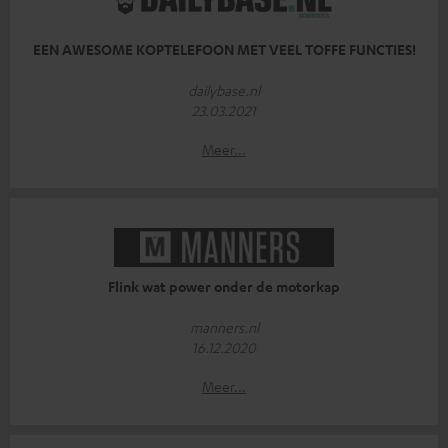
EEN AWESOME KOPTELEFOON MET VEEL TOFFE FUNCTIES!
dailybase.nl
23.03.2021
Meer...
Flink wat power onder de motorkap
manners.nl
16.12.2020
Meer...