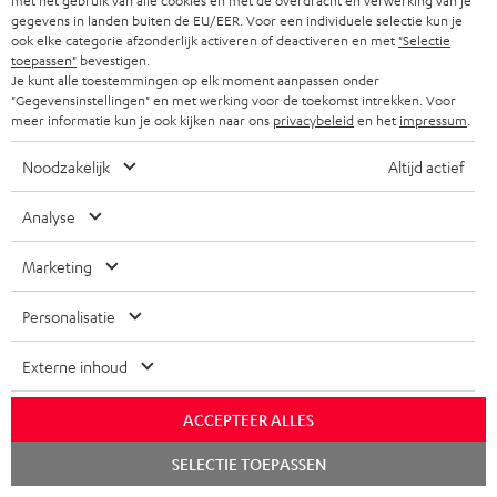
met het gebruik van alle cookies en met de overdracht en verwerking van je
1 × Verbindingskabel 3,5 mm voor SUPREME ON (zwart)
gegevens in landen buiten de EU/EER. Voor een individuele selectie kun je
ook elke categorie afzonderlijk activeren of deactiveren en met
"Selectie
toepassen"
bevestigen.
Je kunt alle toestemmingen op elk moment aanpassen onder
"Gegevensinstellingen" en met werking voor de toekomst intrekken. Voor
meer informatie kun je ook kijken naar ons
privacybeleid
en het
impressum
.
Noodzakelijk
Altijd actief
Analyse
Marketing
Personalisatie
Externe inhoud
Downloads & support
ACCEPTEER ALLES
Chat
D
SELECTIE TOEPASSEN
Conformiteitsverklaring: SUPREME ON
starten