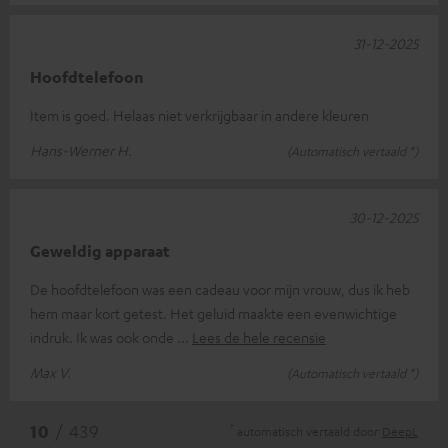
31-12-2025
Hoofdtelefoon
Item is goed. Helaas niet verkrijgbaar in andere kleuren
Hans-Werner H.
(Automatisch vertaald *)
30-12-2025
Geweldig apparaat
De hoofdtelefoon was een cadeau voor mijn vrouw, dus ik heb
hem maar kort getest. Het geluid maakte een evenwichtige
indruk. Ik was ook onde
Lees de hele recensie
Max V.
(Automatisch vertaald *)
*
10
/ 439
automatisch vertaald door
DeepL