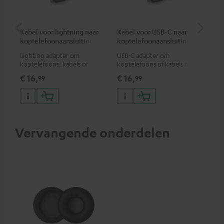
Kabel voor lightning naar
Kabel voor USB-C naar
K&
koptelefoonaansluiting
koptelefoonaansluiting
Lighting adapter om
USB-C adapter om
Hoo
koptelefoons, kabels of
koptelefoons of kabels met
kop
audio-apparaten met 3,5 mm
3,5mm jack plug aan te sluiten
ges
€ 16,
€ 16,
€ 
99
99
jack plug aan te sluiten op
op Android smartphones etc.
kop
iPhone, iPad, iPod etc., MFI
gecertificeerd, 100%
compatibel
Vervangende onderdelen