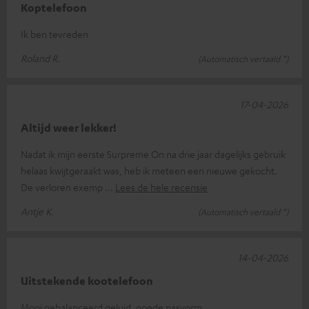
Koptelefoon
Ik ben tevreden
Roland R.
(Automatisch vertaald *)
17-04-2026
Altijd weer lekker!
Nadat ik mijn eerste Surpreme On na drie jaar dagelijks gebruik
helaas kwijtgeraakt was, heb ik meteen een nieuwe gekocht.
De verloren exemp
Lees de hele recensie
Antje K.
(Automatisch vertaald *)
14-04-2026
Uitstekende kootelefoon
Mooi gebalanceerd geluid, goede pasvorm