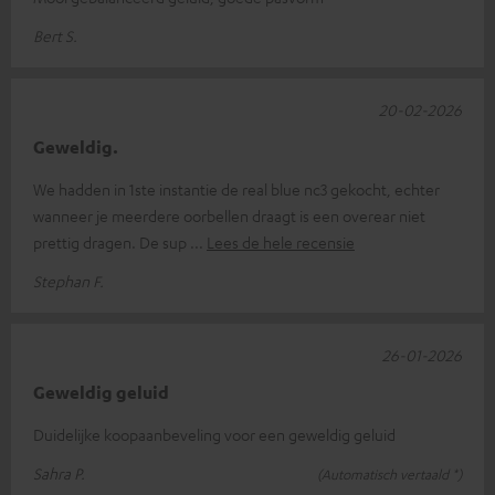
Bert S.
20-02-2026
Geweldig.
We hadden in 1ste instantie de real blue nc3 gekocht, echter
wanneer je meerdere oorbellen draagt is een overear niet
prettig dragen. De sup
Lees de hele recensie
Stephan F.
26-01-2026
Geweldig geluid
Duidelijke koopaanbeveling voor een geweldig geluid
Sahra P.
(Automatisch vertaald *)