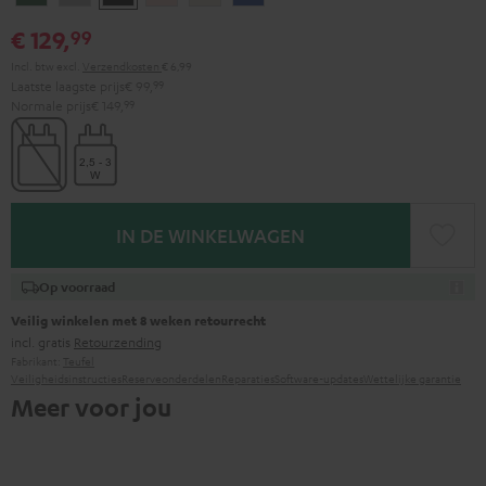
green
gray
black
gold
white
blue
€ 129,
99
Incl. btw
excl.
Verzendkosten
€ 6,99
Laatste laagste prijs
€ 99,
99
Normale prijs
€ 149,
99
IN DE WINKELWAGEN
Op voorraad
Veilig winkelen met 8 weken retourrecht
incl. gratis
Retourzending
Fabrikant:
Teufel
Veiligheidsinstructies
Reserveonderdelen
Reparaties
Software-updates
Wettelijke garantie
Meer voor jou