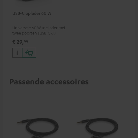
USB-C oplader 60 W
Universele 60 W snellader met
twee poorten (USB-C 60 W /
USB 7,5 W), ideaal voor
€ 29,
99
koptelefoons, laptops en
andere USB-C-apparaten tot
60 W
Passende accessoires