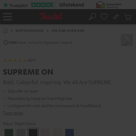
GA
NAAR
NHOUD
No
Ops
Home
Zoeken
Produ
winke
KOPTELEFOONS
ON-EAR OVER-EAR
keer verkocht afgelopen maand.
1000+
(439)
SUPREME ON
Bold. Colourful. Inspiring. We All Are SUPREME.
Stijlvolle on-ears
Nauwkeurig hoog en krachtige bas
Lichtgewicht met zachte oorkussens & hoofdband
Toon meer
Kleur:
Night black
Ivy
Moon
Night
Pale
Sand
Space