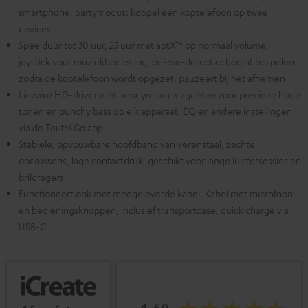
smartphone, partymodus: koppel één koptelefoon op twee
devices
Speelduur tot 30 uur, 25 uur met aptX™ op normaal volume,
joystick voor muziekbediening, on-ear-detectie: begint te spelen
zodra de koptelefoon wordt opgezet, pauzeert bij het afnemen
Lineaire HD-driver met neodymium magneten voor precieze hoge
tonen en punchy bass op elk apparaat, EQ en andere instellingen
via de Teufel Go app
Stabiele, opvouwbare hoofdband van verenstaal, zachte
oorkussens, lage contactdruk, geschikt voor lange luistersessies en
brildragers
Functioneert ook met meegeleverde kabel. Kabel met microfoon
en bedieningsknoppen, inclusief transportcase, quick charge via
USB-C
4.68