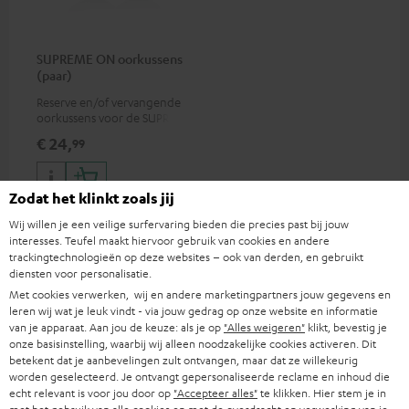
SUPREME ON oorkussens
(paar)
Reserve en/of vervangende
oorkussens voor de SUPREME
ON koptelefoon
€ 24,
99
Zodat het klinkt zoals jij
Wij willen je een veilige surfervaring bieden die precies past bij jouw
interesses. Teufel maakt hiervoor gebruik van cookies en andere
trackingtechnologieën op deze websites – ook van derden, en gebruikt
diensten voor personalisatie.
Inhoud levering
Met cookies verwerken, wij en andere marketingpartners jouw gegevens en
leren wij wat je leuk vindt - via jouw gedrag op onze website en informatie
van je apparaat. Aan jou de keuze: als je op
"Alles weigeren"
klikt, bevestig je
SUPREME ON
onze basisinstelling, waarbij wij alleen noodzakelijke cookies activeren. Dit
1 × Transporthoesje voor SUPREME ON
betekent dat je aanbevelingen zult ontvangen, maar dat ze willekeurig
worden geselecteerd. Je ontvangt gepersonaliseerde reclame en inhoud die
1 × USB-C-kabel voor SUPREME ON
echt relevant is voor jou door op
"Accepteer alles"
te klikken. Hier stem je in