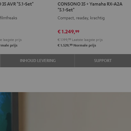
5 AVR "5.1-Set"
CONSONO 35 + Yamaha RX-A2A
35
35
"5.1-Set"
+
+
filmfreaks
Compact, readay, krachtig
Yamaha
Yamaha
RX-
RX-
€ 1.249,
99
zwart
A2A
A2A
e laagste prijs
€ 1.199,
99
Laatste laagste prijs
"5.1-
"5.1-
99
male prijs
€ 1.529,
Normale prijs
Set"
Set"
Zwart
Zwart/wit
INHOUD LEVERING
SUPPORT