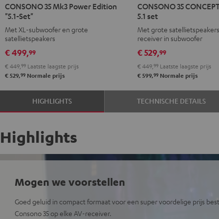
CONSONO 35 Mk3 Power Edition
CONSONO 35 CONCEPT 
35
35
35
35
"5.1-Set"
5.1 set
Mk3
Mk3
CONCEPT
CONCEPT
Met XL-subwoofer en grote
Met grote satellietspeaker
Power
Power
Surround
Surround
satellietspeakers
receiver in subwoofer
Edition
Edition
5.1
5.1
€ 499,
€ 529,
99
99
"5.1-
"5.1-
set
set
€ 449,
99
Laatste laagste prijs
€ 449,
99
Laatste laagste prijs
Set"
Set"
Zwart
Wit
99
99
€ 529,
Normale prijs
€ 599,
Normale prijs
Zwart
Wit
HIGHLIGHTS
TECHNISCHE DETAILS
Highlights
Mogen we voorstellen
Goed geluid in compact formaat voor een super voordelige prijs bes
Consono 35 op elke AV-receiver.