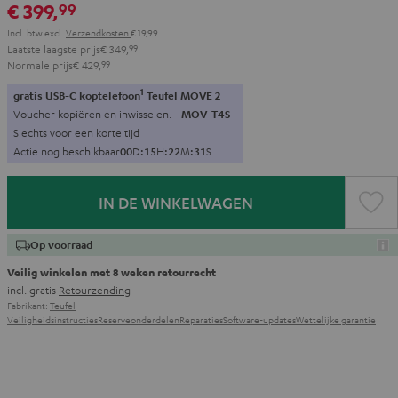
€ 399,
99
Incl. btw
excl.
Verzendkosten
€ 19,99
Laatste laagste prijs
€ 349,
99
Normale prijs
€ 429,
99
1
gratis USB-C koptelefoon
Teufel MOVE 2
Voucher kopiëren en inwisselen.
MOV-T4S
Slechts voor een korte tijd
Actie nog beschikbaar
0
0
D
:
1
5
H
:
2
2
M
:
3
0
S
IN DE WINKELWAGEN
Op voorraad
Veilig winkelen met 8 weken retourrecht
incl. gratis
Retourzending
Fabrikant:
Teufel
Veiligheidsinstructies
Reserveonderdelen
Reparaties
Software-updates
Wettelijke garantie