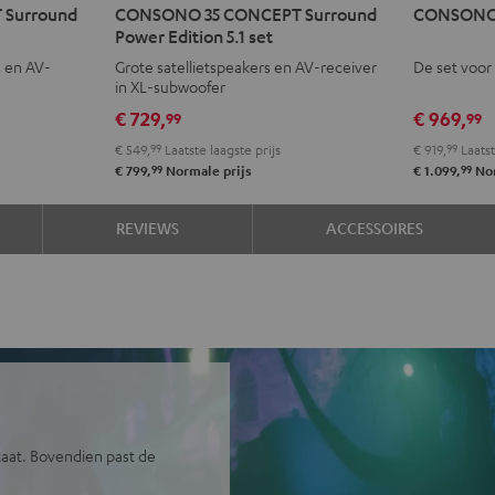
Surround
CONSONO 35 CONCEPT Surround
CONSONO 3
35
35
35
35
Power Edition 5.1 set
CONCEPT
CONCEPT
AVR
AVR
s en AV-
Grote satellietspeakers en AV-receiver
De set voor 
Surround
Surround
"5.1-
"5.1-
in XL-subwoofer
Power
Power
Set"
Set"
€ 729,
€ 969,
99
99
Edition
Edition
Zwart
Wit/
€ 549,
99
Laatste laagste prijs
€ 919,
99
Laatst
5.1
5.1
99
99
€ 799,
Normale prijs
€ 1.099,
Nor
set
set
Zwart
Wit
REVIEWS
ACCESSOIRES
taat. Bovendien past de