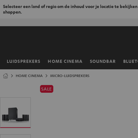
Selecteer een land of regio om de inhoud voor je locatie te bekijken
shoppen.
GA
NAAR
NHOUD
LUIDSPREKERS
HOME CINEMA
SOUNDBAR
BLUE
Home
HOME CINEMA
MICRO-LUIDSPREKERS
SALE