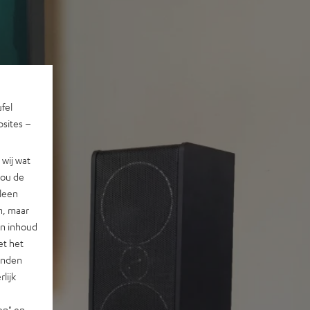
ufel
sites –
wij wat
jou de
lleen
n, maar
en inhoud
et het
landen
lijk
en" en