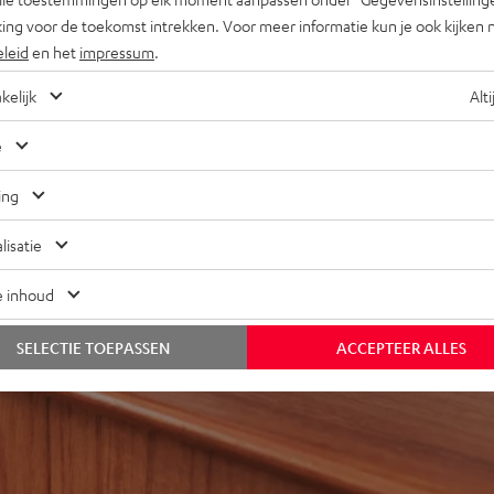
ing voor de toekomst intrekken. Voor meer informatie kun je ook kijken 
eleid
en het
impressum
.
REVIEWS
kelijk
Alti
e
ing
lisatie
e inhoud
SELECTIE TOEPASSEN
ACCEPTEER ALLES