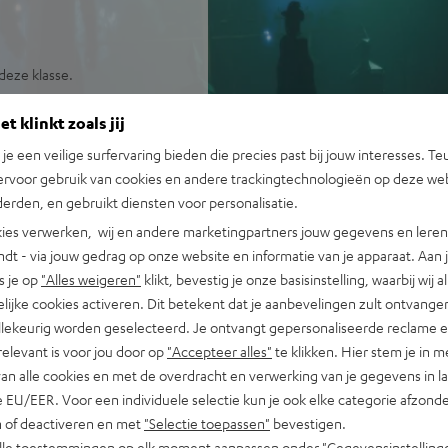
deze klasse.
t klinkt zoals jij
n je een veilige surfervaring bieden die precies past bij jouw interesses. Te
ervoor gebruik van cookies en andere trackingtechnologieën op deze web
erden, en gebruikt diensten voor personalisatie.
ies verwerken, wij en andere marketingpartners jouw gegevens en leren 
indt - via jouw gedrag op onze website en informatie van je apparaat. Aan 
s je op
"Alles weigeren"
klikt, bevestig je onze basisinstelling, waarbij wij a
lijke cookies activeren. Dit betekent dat je aanbevelingen zult ontvange
illekeurig worden geselecteerd. Je ontvangt gepersonaliseerde reclame 
relevant is voor jou door op
"Accepteer alles"
te klikken. Hier stem je in m
van alle cookies en met de overdracht en verwerking van je gegevens in 
 EU/EER. Voor een individuele selectie kun je ook elke categorie afzonder
n of deactiveren en met
"Selectie toepassen"
bevestigen.
j 253 beoordelingen)
alle toestemmingen op elk moment aanpassen onder "Gegevensinstelling