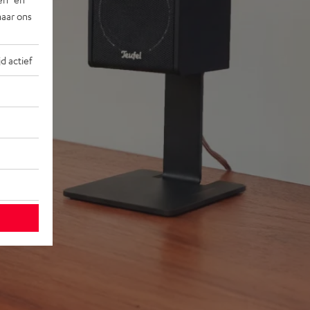
naar ons
jd actief