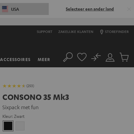
Selecteer een ander land
USA
SUPPORT
ZAKELIJKE KLANTEN
STOREFINDER
No
ACCESSOIRES
MEER
Zoeken
Mijn
Produc
account
winkel
(253)
CONSONO 35 Mk3
Sixpack met fun
Kleur:
Zwart
Zwart
Wit