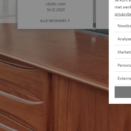
clubic.com
met werk
16.12.2025
privacyb
ALLE 
ALLE RECENSIES
Noodza
Analys
Market
Persona
Extern