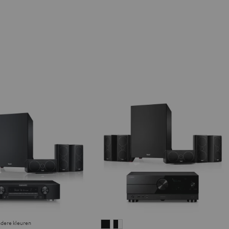
ndere kleuren
NO
SONO
CONSONO
CONSONO