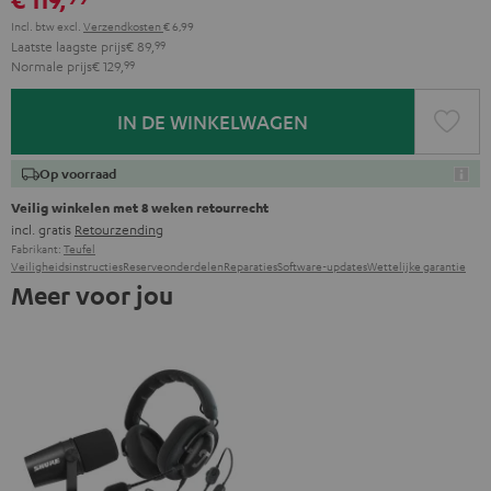
Incl. btw
excl.
Verzendkosten
€ 6,99
Laatste laagste prijs
€ 89,
99
Normale prijs
€ 129,
99
IN DE WINKELWAGEN
Op voorraad
Veilig winkelen met 8 weken retourrecht
incl. gratis
Retourzending
Fabrikant:
Teufel
Veiligheidsinstructies
Reserveonderdelen
Reparaties
Software-updates
Wettelijke garantie
Meer voor jou