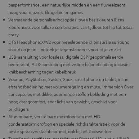
basperformance, een natuurlijke midden en een fluweelzacht
hoog voor muziek, filmgeluid en games
Verrassende personaliseringsopties: twee basiskleuren & zes
kleurensets voor talloze combinaties: van tijdloos tot hip tot totaal
crazy
DTS Headphone:X®V2 voor meeslepende 7.1 binaurale surround
sound op je pc – ontdek je tegenstanders voordat je ze ziet
USB-aansluiting voor lossless, digitale DSP-geoptimaliseerde
overdracht, AUX-aansluiting met veilige bajonetsluiting inclusief
knikbescherming tegen kabelbreuk
Voor pc, PlayStation, Switch, Xbox, smartphone en tablet, inline
afstandsbediening met volumeregeling en mute, Immersion Over
Ear capsules met dikke, ademende stoffen bekleding met een
hoog draagcomfort, zeer licht van gewicht, geschikt voor
brildragers
Afneembare, verstelbare microfoonarm met HD-
condensatormicrofoon en speciale richtkarakteristiek voor de
beste spraakverstaanbaarheid, ook bij het thuiswerken
TeamSpeak certificaat, geschikt voor Discord, HD-audio, VR/AR