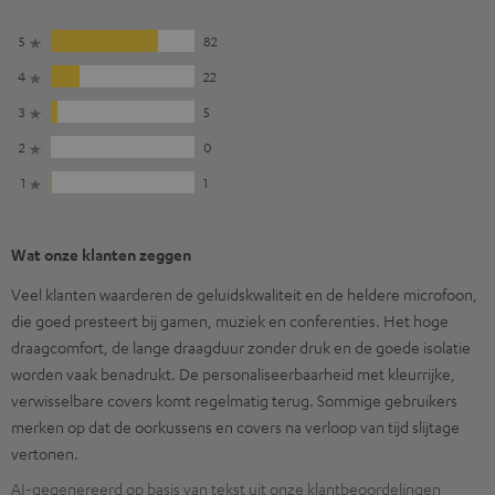
5
82
4
22
3
5
2
0
1
1
Wat onze klanten zeggen
Veel klanten waarderen de geluidskwaliteit en de heldere microfoon,
die goed presteert bij gamen, muziek en conferenties. Het hoge
draagcomfort, de lange draagduur zonder druk en de goede isolatie
worden vaak benadrukt. De personaliseerbaarheid met kleurrijke,
verwisselbare covers komt regelmatig terug. Sommige gebruikers
merken op dat de oorkussens en covers na verloop van tijd slijtage
vertonen.
AI-gegenereerd op basis van tekst uit onze klantbeoordelingen