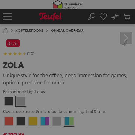
GA
NAAR
NHOUD
No
Ops
Home
Zoeken
Produ
winke
KOPTELEFOONS
ON-EAR OVER-EAR
DEAL
(110)
ZOLA
Unique style for the office, deep immersion for games,
optimal precision for music
Basis model:
Light gray
Dark
Light
Gray
gray
Cover, oorkussen & microfoonbescherming:
Teal & lime
Coral
Dark
Golden
Grape
Light
Teal
Red
Gray
Amber
&
Gray
&
€ 119,
99
aqua
lime