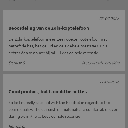
23-07-2026
Beoordeling van de Zola-koptelefoon
De Zola-koptelefoon is een zeer goede koptelefoon wat
betreft de bas, het geluid en de algehele prestaties. Er is
echter één minpunt: bij mi
Lees de hele recensie
Dariusz S.
(Automatisch vertaald *)
22-07-2026
Good product, but it could be better.
So far I'm really satisfied with the headset in regards to the
sound quality. The ear cushion materials are comfortable, even
during warm/ho
Lees de hele recensie
Remco d.