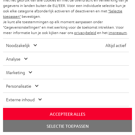
met het gebruik van alle cookies en met de overdracht en verwerking van je
gegevens in landen buiten de EU/EER. Voor een individuele selectie kun je
ook elke categorie afzonderlijk activeren of deactiveren en met
"Selectie
toepassen"
bevestigen.
Je kunt alle toestemmingen op elk moment aanpassen onder
"Gegevensinstellingen" en met werking voor de toekomst intrekken. Voor
meer informatie kun je ook kijken naar ons
privacybeleid
en het
impressum
.
Noodzakelijk
Altijd actief
Downloads & support
Analyse
Marketing
D
Quick Start Guide: ZOLA cover (paar)
o
Personalisatie
Quick Start Guide: ZOLA oorkussen (paar) &
w
microfoonbescherming
Externe inhoud
n
Handleiding: ZOLA
l
ACCEPTEER ALLES
Conformiteitsverklaring: ZOLA
o
Chat
SELECTIE TOEPASSEN
Quick Start Guide: ZOLA
starten
a