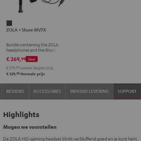
ZOLA
ZOLA + Shure MV7X
+
Shure
Bundle containing the ZOLA
MV7X
headphones and the Shure
Dark
MV7X microphone.
€ 269,
99
Deal
Gray
€ 279,
99
Laatste laagste prijs
99
€ 329,
Normale prijs
REVIEWS
ACCESSOIRES
INHOUD LEVERING
SUPPORT
Highlights
Mogen we voorstellen
De ZOLA HD-gaming headset klinkt verbluffend goed en je kunt hem