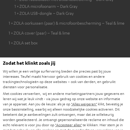
1 × ZOLA microfoonarm – Dark Gray
1 × ZOLA USB-dongle – Dark Gray
1 × ZOLA oorkussen (paar) & microfoonbescherming – Teal & lime
1 × ZOLA cover (paar) – Teal & lime
1 × ZOLA set box
Zodat het klinkt zoals jij
Wij willen je een veilige surfervaring bieden die precies past bij jouw
interesses. Teufel maakt hiervoor gebruik van cookies en andere
trackingtechnologieën op deze websites – ook van derden, en gebruikt
diensten voor personalisatie.
Met cookies verwerken, wij en andere marketingpartners jouw gegevens en
leren wij wat je leuk vindt - via jouw gedrag op onze website en informatie
van je apparaat. Aan jou de keuze: als je op
"Alles weigeren"
klikt, bevestig je
onze basisinstelling, waarbij wij alleen noodzakelijke cookies activeren. Dit
betekent dat je aanbevelingen zult ontvangen, maar dat ze willekeurig
worden geselecteerd. Je ontvangt gepersonaliseerde reclame en inhoud die
echt relevant is voor jou door op
"Accepteer alles"
te klikken. Hier stem je in