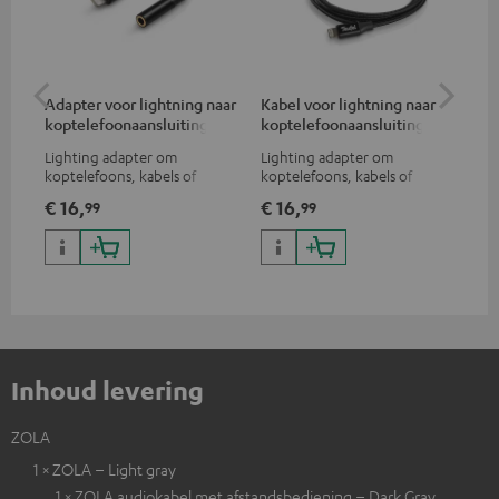
Adapter voor lightning naar
Kabel voor lightning naar
Ad
koptelefoonaansluiting
koptelefoonaansluiting
ko
Lighting adapter om
Lighting adapter om
USB
koptelefoons, kabels of
koptelefoons, kabels of
kop
audio-apparaten met 3,5 mm
audio-apparaten met 3,5 mm
3,5
€ 16,
€ 16,
€ 
99
99
jack plug aan te sluiten op
jack plug aan te sluiten op
op 
iPhone, iPad, iPod etc., MFI
iPhone, iPad, iPod etc., MFI
gecertificeerd, 100%
gecertificeerd, 100%
compatibel
compatibel
Inhoud levering
ZOLA
1 × ZOLA – Light gray
1 × ZOLA audiokabel met afstandsbediening – Dark Gray