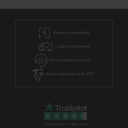
y
f
i
o
e
r
m
8 weken bedenktijd
a
Gratis retourneren
t
i
Inhouse klantenservice
e
Audio-expertise sinds 1979