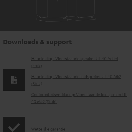
Downloads & support
D
Handleiding: Vloerstaande speaker UL 40 Actief
(stuk)
o
w
Handleiding: Vloerstaande luidspreker UL 40 Mk2
(Stuk)
n
l
Conformiteitsverklaring: Vloerstaande luidspreker UL
40 Mk2 (Stuk)
o
a
d
G
d
Wettelijke garantie