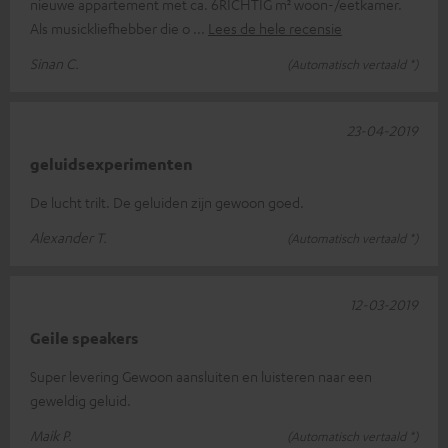
nieuwe appartement met ca. 6RICHTIG m² woon-/eetkamer.
Als musickliefhebber die o
Lees de hele recensie
Sinan C.
(Automatisch vertaald *)
23-04-2019
geluidsexperimenten
De lucht trilt. De geluiden zijn gewoon goed.
Alexander T.
(Automatisch vertaald *)
12-03-2019
Geile speakers
Super levering Gewoon aansluiten en luisteren naar een
geweldig geluid.
Maik P.
(Automatisch vertaald *)