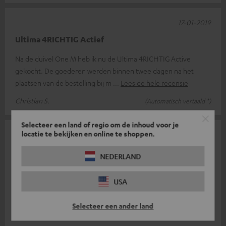
17-01-2019
Ultima 4RICHTIG Actief
Na de duivel One M heb ik nu de Ultima 4RICHTIG Active
gekocht. De goederen werden binnen twee dagen na het
plaatsen van de bestelling bij m
Lees de hele recensie
Christian S.
(Automatisch vertaald *)
Selecteer een land of regio om de inhoud voor je
locatie te bekijken en online te shoppen.
15-01-2019
sprakeloos.... eenvoudige top
NEDERLAND
Zondagavond en niet 48 uur later in onze woonkamer!!!!!!!!!!!
USA
De Ultima 4RICHTIG Active heeft al onze verwachtingen op het
gebied van geluid
Lees de hele recensie
Selecteer een ander land
Frank B.
(Automatisch vertaald *)