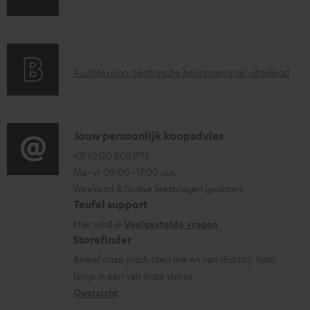
a
o
r
c
a
u
A
Audiolexicon: technische begrippen snel uitgelegd
n
m
u
t
e
d
i
n
i
C
Jouw persoonlijk koopadvies
e
t
o
o
+31 (0)20 8083195
i
e
Ma–vr 09:00–17:00 uur.
g
n
n
n
Weekend & Duitse feestdagen gesloten
l
t
f
Teufel support
o
a
o
Hier vind je
Veelgestelde vragen
s
c
Storefinder
r
s
t
Beleef onze producten live en van dichtbij. Kom
m
langs in een van onze stores.
a
i
a
Overzicht
r
n
t