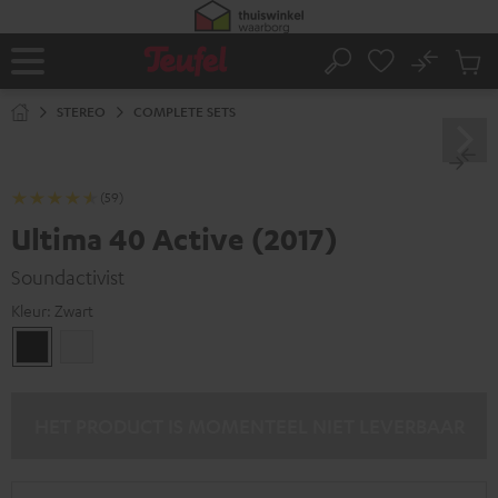
GA
NAAR
NHOUD
No
Ops
Home
Zoeken
Produ
winke
STEREO
COMPLETE SETS
(59)
Ultima 40 Active (2017)
Soundactivist
Kleur:
Zwart
Zwart
Wit
HET PRODUCT IS MOMENTEEL NIET LEVERBAAR