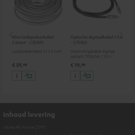
30m luidsprekerkabel
Optische digitaalkabel 1.5m
30
2.5mm² - C2530S
- C7515O
4.
Luidsprekerkabel 2 x 2.5 mm²
Verbindingskabel digitaal
Lui
optisch TOSLINK / 3,5 mm
mini TOSLINK
€ 59,
€ 19,
€ 
99
99
Inhoud levering
Ultima 40 Active (2017)