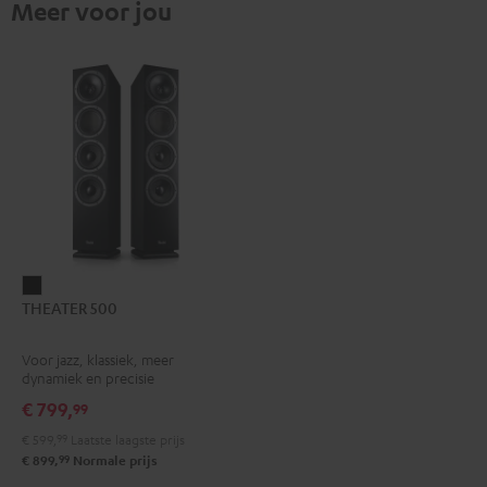
Meer voor jou
THEATER
THEATER 500
500
Zwart
Voor jazz, klassiek, meer
dynamiek en precisie
€ 799,
99
€ 599,
99
Laatste laagste prijs
99
€ 899,
Normale prijs