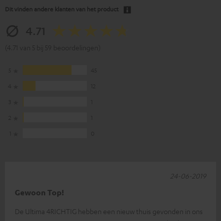
Dit vinden andere klanten van het product
4.71
(4.71 van 5 bij 59 beoordelingen)
5
45
4
12
3
1
2
1
1
0
24-06-2019
Gewoon Top!
De Ultima 4RICHTIG hebben een nieuw thuis gevonden in ons