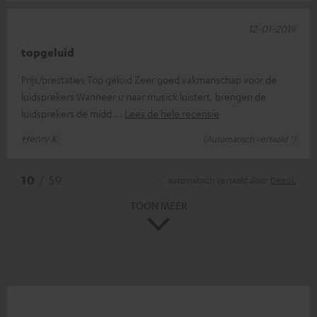
12-01-2019
topgeluid
Prijs/prestaties Top geluid Zeer goed vakmanschap voor de
luidsprekers Wanneer u naar musick luistert, brengen de
luidsprekers de midd
Lees de hele recensie
Henry K.
(Automatisch vertaald *)
*
10
/ 59
automatisch vertaald door
DeepL
TOON MEER