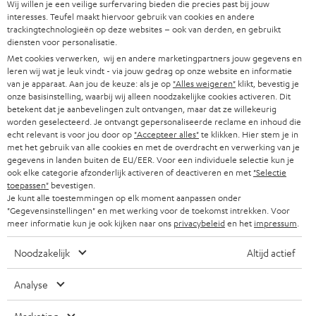
Wij willen je een veilige surfervaring bieden die precies past bij jouw
n
interesses. Teufel maakt hiervoor gebruik van cookies en andere
v
trackingtechnologieën op deze websites – ook van derden, en gebruikt
diensten voor personalisatie.
o
Met cookies verwerken, wij en andere marketingpartners jouw gegevens en
o
leren wij wat je leuk vindt - via jouw gedrag op onze website en informatie
Categorieën
van je apparaat. Aan jou de keuze: als je op
"Alles weigeren"
klikt, bevestig je
r
onze basisinstelling, waarbij wij alleen noodzakelijke cookies activeren. Dit
betekent dat je aanbevelingen zult ontvangen, maar dat ze willekeurig
HOME CINEMA SPEAKERS
n
Bedrijf
worden geselecteerd. Je ontvangt gepersonaliseerde reclame en inhoud die
i
echt relevant is voor jou door op
"Accepteer alles"
te klikken. Hier stem je in
COMPLETE SYSTEMEN
met het gebruik van alle cookies en met de overdracht en verwerking van je
SUPPORT
e
Teufel online shops
gegevens in landen buiten de EU/EER. Voor een individuele selectie kun je
ook elke categorie afzonderlijk activeren of deactiveren en met
"Selectie
SOUNDBARS
u
CARRIÈRE
toepassen"
bevestigen.
DUITSLAND
w
Je kunt alle toestemmingen op elk moment aanpassen onder
HIFI-SPEAKERS
"Gegevensinstellingen" en met werking voor de toekomst intrekken. Voor
PERS & MARKETING
s
meer informatie kun je ook kijken naar ons
privacybeleid
en het
impressum
.
OOSTENRIJK
SMART HOME
b
B2B
Noodzakelijk
Altijd actief
r
ZWITSERLAND
BLUETOOTH
PARTNERPROGRAMMA
i
Analyse
KOPTELEFOONS
e
NEDERLAND
BLOG