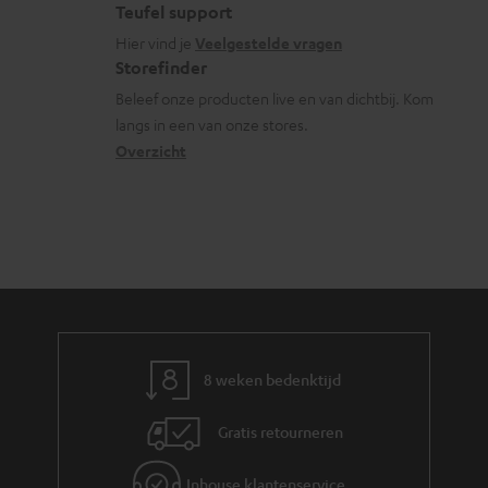
l
t
f
Teufel support
e
o
a
o
Hier vind je
Veelgestelde vragen
n
s
c
Storefinder
r
s
t
Beleef onze producten live en van dichtbij. Kom
m
langs in een van onze stores.
a
i
a
Overzicht
r
n
t
y
f
i
o
e
r
m
a
t
8 weken bedenktijd
i
e
Gratis retourneren
Inhouse klantenservice