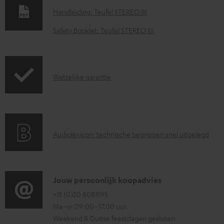
o
Handleiding: Teufel STEREO M
w
Safety Booklet: Teufel STEREO M
n
l
o
G
Wettelijke garantie
a
a
d
r
d
a
o
A
Audiolexicon: technische begrippen snel uitgelegd
n
c
u
t
u
d
i
m
i
C
Jouw persoonlijk koopadvies
e
e
o
o
+31 (0)20 8083195
i
n
Ma–vr 09:00–17:00 uur.
g
n
n
t
Weekend & Duitse feestdagen gesloten