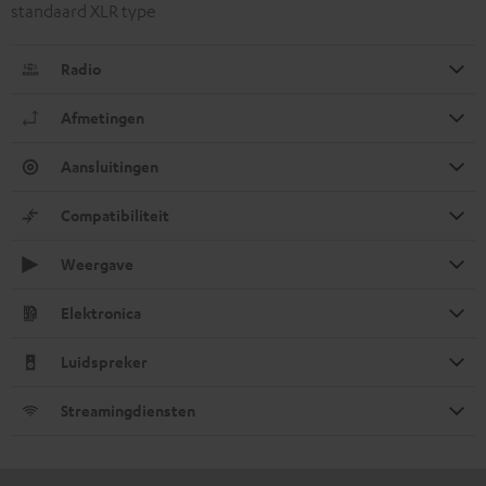
standaard XLR type
Radio
Afmetingen
Aansluitingen
Compatibiliteit
Weergave
Elektronica
Luidspreker
Streamingdiensten