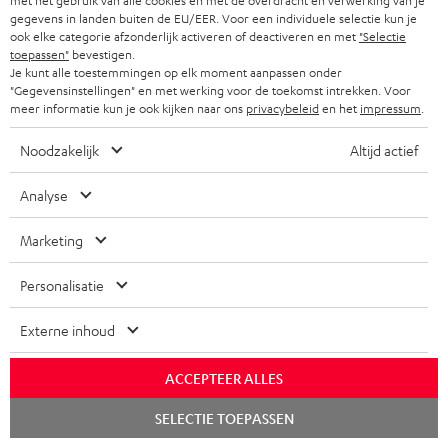
met het gebruik van alle cookies en met de overdracht en verwerking van je
gegevens in landen buiten de EU/EER. Voor een individuele selectie kun je
ook elke categorie afzonderlijk activeren of deactiveren en met
"Selectie
Teufel Support
toepassen"
bevestigen.
Veelgestelde vragen
Je kunt alle toestemmingen op elk moment aanpassen onder
Contact
"Gegevensinstellingen" en met werking voor de toekomst intrekken. Voor
meer informatie kun je ook kijken naar ons
privacybeleid
en het
impressum
.
Retourneren
Traceer bestelling
Noodzakelijk
Altijd actief
Storefinder
Analyse
Beleef onze producten van dichtbij en kom naar de store
voor advies op maat.
Marketing
Personalisatie
Externe inhoud
TOT
€ 45
ACCEPTEER ALLES
KORTING
Chat
SELECTIE TOEPASSEN
starten