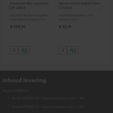
Panasonic Blu-ray player
Stereo-Cinch-Kabel 3.0m -
K&
DP-UB154
C7030A
wa
Ultra HD 4K Blu-ray speler
Verbindingskabel cinch
Ho
met Dolby Atmos en Multi
stereo 0,5 m
voo
HDR-ondersteuning,
met
€ 179,
€ 12,
€ 
00
99
waaronder HDR10+ voor
bas
superieure beeldkwaliteit met
levensecht contrast en
kleuren
Inhoud levering
Teufel STEREO M
1 × Teufel STEREO M - Passieve speaker (stk) – Wit
1 × Teufel STEREO M - Actieve speaker (stk.) – Wit