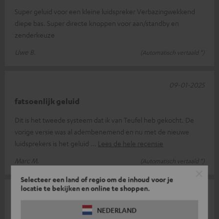
Super geluid voor een kleine luidspreker Verbazingwekkend
diepe bas. Super directe knoppen voor aan/standby en
zenderkeuze
Uwe B.
(Automatisch vertaald *)
09-01-2025
fatsoenlijk geluid
Dit is het tweede systeem dat ik van Teufel heb gekocht. De
vorige versie was al adembenemend en nu met de nieuwe
luidsprekers is het geluid
Lees de hele recensie
Marc M.
(Automatisch vertaald *)
Selecteer een land of regio om de inhoud voor je
locatie te bekijken en online te shoppen.
10-09-2024
Brute boekenplankluidsprekers
NEDERLAND