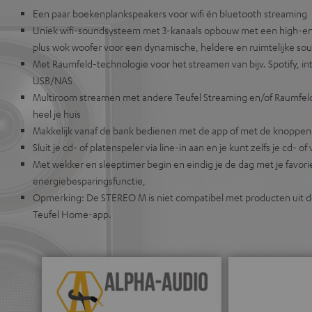
Een paar boekenplankspeakers voor wifi én bluetooth streaming
Uniek wifi-soundsysteem met 3-kanaals opbouw met een high-end 
plus wok woofer voor een dynamische, heldere en ruimtelijke sou
Met Raumfeld-technologie voor het streamen van bijv. Spotify, i
USB/NAS
Multiroom streamen met andere Teufel Streaming en/of Raumfel
heel je huis
Makkelijk vanaf de bank bedienen met de app of met de knoppen 
Sluit je cd- of platenspeler via line-in aan en je kunt zelfs je cd- 
Met wekker en sleeptimer begin en eindig je de dag met je favor
energiebesparingsfunctie,
Opmerking: De STEREO M is niet compatibel met producten uit d
Teufel Home-app.