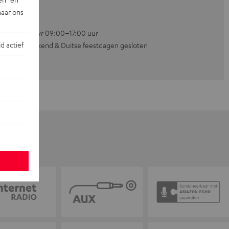
naar ons
Ma–vr 09:00–17:00 uur
jd actief
Weekend & Duitse feestdagen gesloten