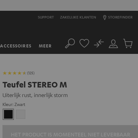
SUPPORT
ZAKELIJKE KLANTEN
STOREFINDER
No
ACCESSOIRES
MEER
Zoeken
Mijn
Produc
account
winkel
(125)
Teufel STEREO M
Uiterlijk rust, innerlijk storm
Kleur:
Zwart
Zwart
Wit
HET PRODUCT IS MOMENTEEL NIET LEVERBAAR