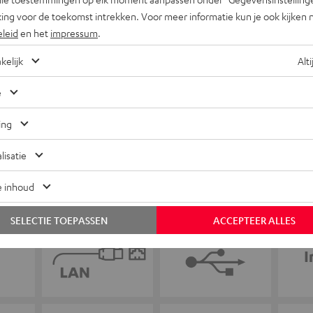
ing voor de toekomst intrekken. Voor meer informatie kun je ook kijken 
eleid
en het
impressum
.
+31 (0)20 8083195
kelijk
Alti
e
ing
lisatie
e inhoud
SELECTIE TOEPASSEN
ACCEPTEER ALLES