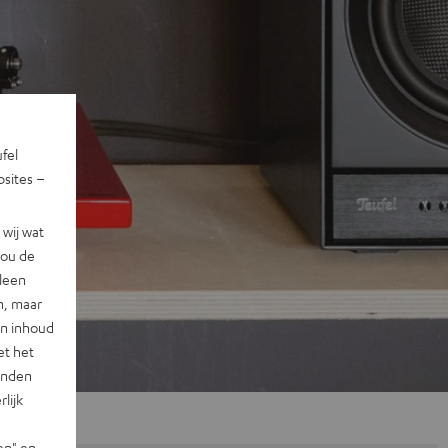
ufel
sites –
wij wat
jou de
lleen
n, maar
en inhoud
et het
landen
lijk
en" en