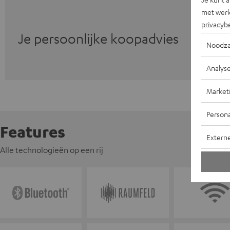
met werk
privacyb
Je persoonlijke koopadvies
Noodza
Analys
Market
Persona
Features
Extern
Alle technologieën op een rij