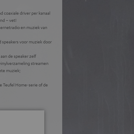
coaxiale driver per kanaal
nd – vet!
nternetradio en muziek van
d speakers voor muziek door
aan de speaker zelf
of vinylverzameling streamen
iete muziek;
e Teufel Home-serie of de