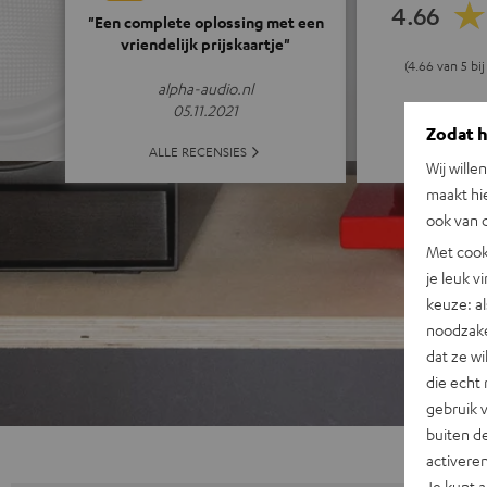
4.66
"Een complete oplossing met een
vriendelijk prijskaartje"
(4.66 van 5 bi
alpha-audio.nl
05.11.2021
Zodat he
ALLE 
ALLE RECENSIES
Wij wille
maakt hi
ook van d
Met cook
je leuk v
keuze: al
noodzake
dat ze w
die echt 
gebruik 
buiten de
activere
Je kunt 