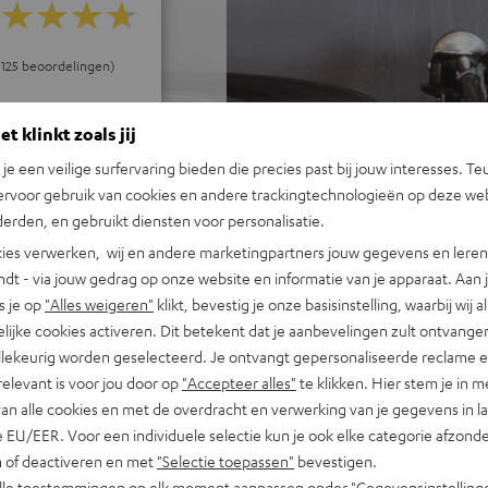
j 125 beoordelingen)
t klinkt zoals jij
REVIEWS
n je een veilige surfervaring bieden die precies past bij jouw interesses. Te
ervoor gebruik van cookies en andere trackingtechnologieën op deze web
erden, en gebruikt diensten voor personalisatie.
ies verwerken, wij en andere marketingpartners jouw gegevens en leren 
indt - via jouw gedrag op onze website en informatie van je apparaat. Aan 
s je op
"Alles weigeren"
klikt, bevestig je onze basisinstelling, waarbij wij a
lijke cookies activeren. Dit betekent dat je aanbevelingen zult ontvange
illekeurig worden geselecteerd. Je ontvangt gepersonaliseerde reclame 
relevant is voor jou door op
"Accepteer alles"
te klikken. Hier stem je in m
van alle cookies en met de overdracht en verwerking van je gegevens in 
 EU/EER. Voor een individuele selectie kun je ook elke categorie afzonder
n of deactiveren en met
"Selectie toepassen"
bevestigen.
alle toestemmingen op elk moment aanpassen onder "Gegevensinstelling