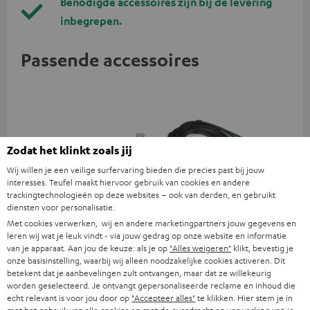
Benodigde accessoires zijn bij de levering
inbegrepen.
Passende accessoires
Zodat het klinkt zoals jij
Wij willen je een veilige surfervaring bieden die precies past bij jouw
interesses. Teufel maakt hiervoor gebruik van cookies en andere
trackingtechnologieën op deze websites – ook van derden, en gebruikt
diensten voor personalisatie.
Met cookies verwerken, wij en andere marketingpartners jouw gegevens en
YAMAHA CD-S303
Stereo-Cinch-Kabel 3.0m -
Ver
leren wij wat je leuk vindt - via jouw gedrag op onze website en informatie
C7030A
mm
van je apparaat. Aan jou de keuze: als je op
"Alles weigeren"
klikt, bevestig je
onze basisinstelling, waarbij wij alleen noodzakelijke cookies activeren. Dit
Kwaliteits cd-speler met
Verbindingskabel cinch
Uni
betekent dat je aanbevelingen zult ontvangen, maar dat ze willekeurig
indrukwekkend geluid en
stereo 0,5 m
ste
worden geselecteerd. Je ontvangt gepersonaliseerde reclame en inhoud die
hoogwaardige afwerking
€ 379,
€ 12,
€ 
00
99
echt relevant is voor jou door op
"Accepteer alles"
te klikken. Hier stem je in