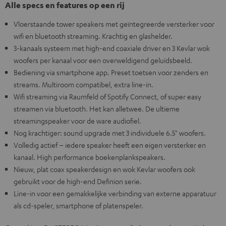
Alle specs en features op een rij
Vloerstaande tower speakers met geïntegreerde versterker voor
wifi en bluetooth streaming. Krachtig en glashelder.
3-kanaals systeem met high-end coaxiale driver en 3 Kevlar wok
woofers per kanaal voor een overweldigend geluidsbeeld.
Bediening via smartphone app. Preset toetsen voor zenders en
streams. Multiroom compatibel, extra line-in.
Wifi streaming via Raumfeld of Spotify Connect, of super easy
streamen via bluetooth. Het kan alletwee. De ultieme
streamingspeaker voor de ware audiofiel.
Nog krachtiger: sound upgrade met 3 individuele 6.5" woofers.
Volledig actief – iedere speaker heeft een eigen versterker en
kanaal. High performance boekenplankspeakers.
Nieuw, plat coax speakerdesign en wok Kevlar woofers ook
gebruikt voor de high-end Definion serie.
Line-in voor een gemakkelijke verbinding van externe apparatuur
als cd-speler, smartphone of platenspeler.