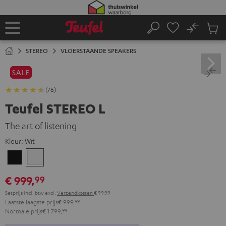
GA
NAAR
NHOUD
No
Ops
Home
Zoeken
Produ
winke
STEREO
VLOERSTAANDE SPEAKERS
SALE
(76)
Teufel STEREO L
The art of listening
Kleur:
Wit
Zwart
Wit
€ 999,
99
Setprijs incl. btw
excl.
Verzendkosten
€ 99,99
Laatste laagste prijs
€ 999,
99
Normale prijs
€ 1.799,
99