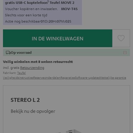
1
gratis USB-C koptelefoon
Teufel MOVE 2
Voucher kopiëren en inwisselen.
MOV-T4S
Slechts voor een korte tijd
Actie nog beschikbaar
0
1
D
:
2
0
H
:
0
7
M
:
0
1
S
IN DE WINKELWAGEN
Op voorraad
Veilig winkelen met 8 weken retourrecht
incl. gratis
Retourzending
Fabrikant:
Teufel
Veiligheidsinstructies
Reserveonderdelen
Reparaties
Software-updates
Wettelijke garantie
STEREO L 2
Bekijk nu de opvolger