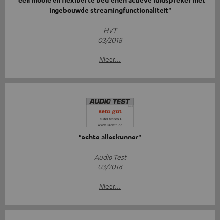
"een mooie en flexibel te bedienen actieve luidspreker met
ingebouwde streamingfunctionaliteit"
HVT
03/2018
Meer...
"echte alleskunner"
Audio Test
03/2018
Meer...