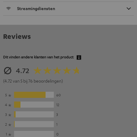
Streamingdiensten
Reviews
Dit vinden andere klanten van het product
4.72
(4.72 van 5 bij 76 beoordelingen)
5
60
4
12
3
3
2
1
1
0