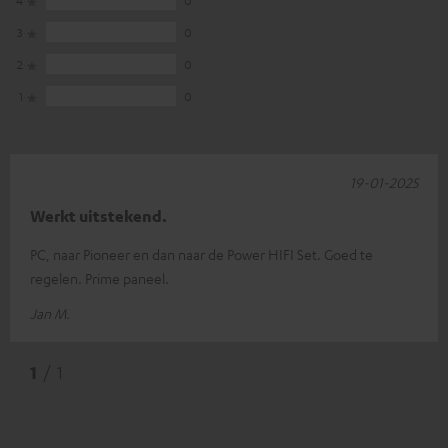
4
0
3
0
2
0
1
0
19-01-2025
Werkt uitstekend.
PC, naar Pioneer en dan naar de Power HIFI Set. Goed te
regelen. Prime paneel.
Jan M.
1
/ 1