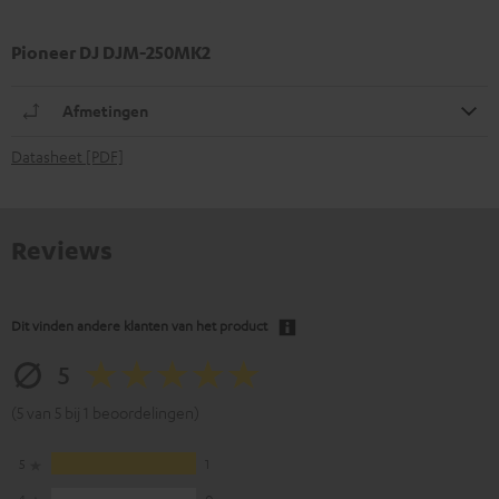
Pioneer DJ DJM-250MK2
Afmetingen
Datasheet [PDF]
Reviews
Dit vinden andere klanten van het product
5
(5 van 5 bij 1 beoordelingen)
5
1