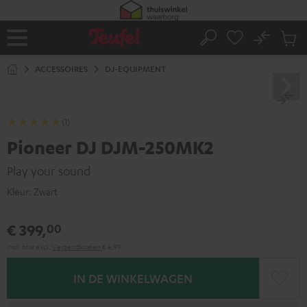
GA
NAAR
NHOUD
No
Ops
Home
Zoeken
Produ
winke
ACCESSOIRES
DJ-EQUIPMENT
(1)
Pioneer DJ DJM-250MK2
Play your sound
Kleur:
Zwart
€ 399,
00
Incl. btw
excl.
Verzendkosten
€ 6,99
IN DE WINKELWAGEN