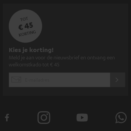
TOT
€ 45
KORTING
A
Kies je korting!
Meld je aan voor de nieuwsbrief en ontvang een
a
welkomstkado tot € 45
n
m
AANM
EMAIL
e
WIDGET
l
d
e
n
v