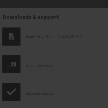
Downloads & support
D
Handleiding: Pioneer DJ DJM-250MK2
o
w
n
V
l
Verzendinformatie
e
o
r
a
z
d
G
Wettelijke garantie
e
d
a
n
o
r