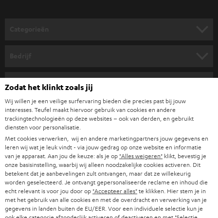
o
o
Categorieën
r
HOME CINEMA SPEAKERS
n
Bedrijf
i
COMPLETE SYSTEMEN
SUPPORT
e
Teufel online shops
Zodat het klinkt zoals jij
SOUNDBARS
u
CARRIÈRE
Wij willen je een veilige surfervaring bieden die precies past bij jouw
DUITSLAND
interesses. Teufel maakt hiervoor gebruik van cookies en andere
w
HIFI-SPEAKERS
trackingtechnologieën op deze websites – ook van derden, en gebruikt
PERS & MARKETING
s
diensten voor personalisatie.
OOSTENRIJK
SMART HOME
Met cookies verwerken, wij en andere marketingpartners jouw gegevens en
b
B2B
leren wij wat je leuk vindt - via jouw gedrag op onze website en informatie
r
van je apparaat. Aan jou de keuze: als je op
"Alles weigeren"
klikt, bevestig je
ZWITSERLAND
BLUETOOTH
PARTNERPROGRAMMA
onze basisinstelling, waarbij wij alleen noodzakelijke cookies activeren. Dit
i
betekent dat je aanbevelingen zult ontvangen, maar dat ze willekeurig
KOPTELEFOONS
worden geselecteerd. Je ontvangt gepersonaliseerde reclame en inhoud die
e
NEDERLAND
BLOG
echt relevant is voor jou door op
"Accepteer alles"
te klikken. Hier stem je in
f
met het gebruik van alle cookies en met de overdracht en verwerking van je
BLUETOOTH KOPTELEFOONS
NEWSLETTER
gegevens in landen buiten de EU/EER. Voor een individuele selectie kun je
BELGIË
ook elke categorie afzonderlijk activeren of deactiveren en met
"Selectie