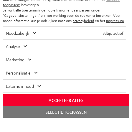
COMPLETE SETS
toepassen"
bevestigen.
STORES
Je kunt alle toestemmingen op elk moment aanpassen onder
FRANKRIJK
"Gegevensinstellingen" en met werking voor de toekomst intrekken. Voor
SPEAKERS
TEUFEL VOORDELEN
meer informatie kun je ook kijken naar ons
privacybeleid
en het
impressum
.
POLEN
ULTIMA
TEUFEL STORY
Noodzakelijk
Altijd actief
IN-EAR
SPANJE
MANAGEMENT
Analyse
'Kennelijke' (typ)fouten voorbehouden. De op de foto's afgebeelde
FANSHOP
DUURZAAMHEID
Marketing
accessoires zijn niet bij de levering inbegrepen. Eventuele
ITALIË
verwijderingskosten voor batterijen zijn bij de prijs inbegrepen.
NIEUWKOMERS
NORMEN EN WAARDES
Personalisatie
USA
©2026 Lautsprecher Teufel GmbH - All rights reserved.
STUDENTENKORTING
Externe inhoud
Disclaimer
Algemene voorwaarden
Privacybeleid
ANDERE LANDEN
KADOBON
Instellingen privacybeleid
EU Data Act
hier de overeenkomst herroepen
ACCEPTEER ALLES
TOEGANKELIJKHEID
Chat
SELECTIE TOEPASSEN
starten