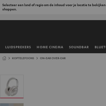
Selecteer een land of regio om de inhoud voor je locatie te bekijken
shoppen.
GA
NAAR
NHOUD
LUIDSPREKERS
HOME CINEMA
SOUNDBAR
BLUE
Home
KOPTELEFOONS
ON-EAR OVER-EAR