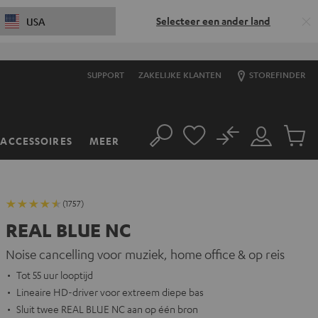
Selecteer een ander land
USA
SUPPORT
ZAKELIJKE KLANTEN
STOREFINDER
No
ACCESSOIRES
MEER
Zoeken
Mijn
Produc
account
winkel
(1757)
REAL BLUE NC
Noise cancelling voor muziek, home office & op reis
Tot 55 uur looptijd
Lineaire HD-driver voor extreem diepe bas
Sluit twee REAL BLUE NC aan op één bron