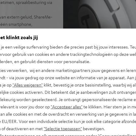
etimen, spraakbesturing via
van extern geluid, ShareMe-
t één smartphone,
on, Teufel Go app voor meer
t klinkt zoals jij
on is opvouwbaar,
n je een veilige surfervaring bieden die precies past bij jouw interesses. Te
ervoor gebruik van cookies en andere trackingtechnologieën op deze web
n vervangbare oorkussens,
erden, en gebruikt diensten voor personalisatie.
ies verwerken, wij en andere marketingpartners jouw gegevens en leren 
indt - via jouw gedrag op onze website en informatie van je apparaat. Aan 
s je op
"Alles weigeren"
klikt, bevestig je onze basisinstelling, waarbij wij a
lijke cookies activeren. Dit betekent dat je aanbevelingen zult ontvange
illekeurig worden geselecteerd. Je ontvangt gepersonaliseerde reclame 
relevant is voor jou door op
"Accepteer alles"
te klikken. Hier stem je in m
van alle cookies en met de overdracht en verwerking van je gegevens in 
 EU/EER. Voor een individuele selectie kun je ook elke categorie afzonder
j 1753 beoordelingen)
n of deactiveren en met
"Selectie toepassen"
bevestigen.
alle toestemmingen op elk moment aanpassen onder "Gegevensinstelling