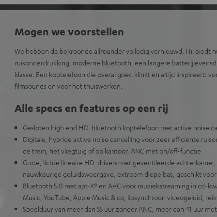
Mogen we voorstellen
We hebben de bekroonde allrounder volledig vernieuwd. Hij biedt n
ruisonderdrukking, moderne bluetooth, een langere batterijlevensdu
klasse. Een koptelefoon die overal goed klinkt en altijd inspireert: 
filmsounds en voor het thuiswerken.
Alle specs en features op een rij
Gesloten high end HD-bluetooth koptelefoon met active noise ca
Digitale, hybride active noise cancelling voor zeer efficiënte ruis
de trein, het vliegtuig of op kantoor, ANC met on/off-functie
Grote, lichte lineaire HD-drivers met geventileerde achterkamer
nauwkeurige geluidsweergave, extreem diepe bas, geschikt voor 
Bluetooth 5.0 met apt-X® en AAC voor muziekstreaming in cd-kwal
Music, YouTube, Apple Music & co, lipsynchroon videogeluid, reik
Speelduur van meer dan 55 uur zonder ANC, meer dan 41 uur me