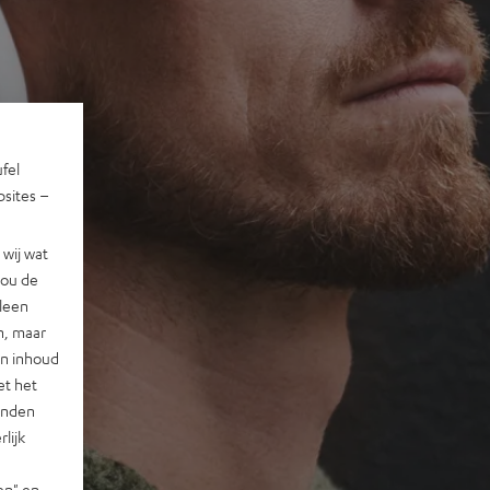
ufel
sites –
wij wat
jou de
lleen
n, maar
en inhoud
et het
landen
lijk
en" en