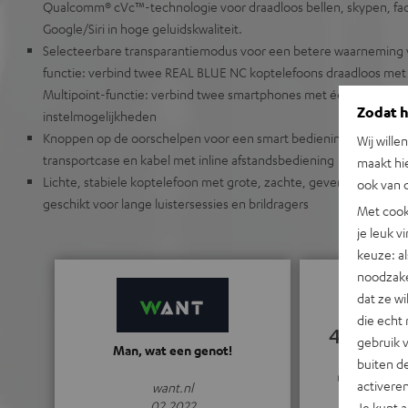
Qualcomm® cVc™-technologie voor draadloos bellen, skypen, fac
Google/Siri in hoge geluidskwaliteit.
Selecteerbare transparantiemodus voor een betere waarneming 
functie: verbind twee REAL BLUE NC koptelefoons draadloos me
Multipoint-functie: verbind twee smartphones met één koptelefo
Zodat he
instelmogelijkheden
Knoppen op de oorschelpen voor een smart bediening, koptelefo
Wij wille
transportcase en kabel met inline afstandsbediening
maakt hi
Lichte, stabiele koptelefoon met grote, zachte, geventileerde e
ook van d
geschikt voor lange luistersessies en brildragers
Met cook
je leuk v
keuze: al
noodzake
dat ze w
die echt 
4.76
gebruik 
Man, wat een genot!
buiten de
(4.76 van 5 bi
activere
want.nl
02.2022
Je kunt 