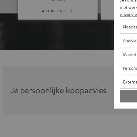
met werk
ALLE
ALLE RECENSIES
privacyb
Noodza
Analys
Market
Persona
Extern
Je persoonlijke koopadvies