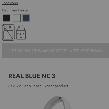
Toon meer
Kleur:
Pearl white
Night
Pearl
Steel
black
white
blue
HET PRODUCT IS MOMENTEEL NIET LEVERBAAR
REAL BLUE NC 3
Bekijk nu een vergelijkbaar product.