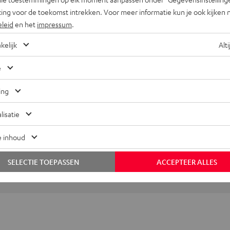
ing voor de toekomst intrekken. Voor meer informatie kun je ook kijken 
 REVIEWS
eleid
en het
impressum
.
kelijk
Alti
e
ing
lisatie
e inhoud
+31 (0)20 8083195
SELECTIE TOEPASSEN
ACCEPTEER ALLES