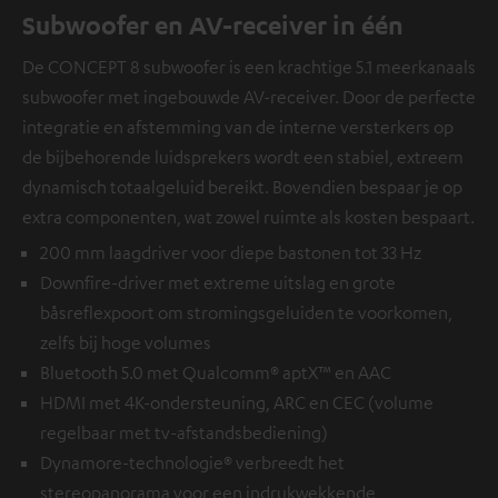
Subwoofer en AV-receiver in één
De CONCEPT 8 subwoofer is een krachtige 5.1 meerkanaals
subwoofer met ingebouwde AV-receiver. Door de perfecte
integratie en afstemming van de interne versterkers op
de bijbehorende luidsprekers wordt een stabiel, extreem
dynamisch totaalgeluid bereikt. Bovendien bespaar je op
extra componenten, wat zowel ruimte als kosten bespaart.
200 mm laagdriver voor diepe bastonen tot 33 Hz
Downfire-driver met extreme uitslag en grote
båsreflexpoort om stromingsgeluiden te voorkomen,
zelfs bij hoge volumes
Bluetooth 5.0 met Qualcomm® aptX™ en AAC
HDMI met 4K-ondersteuning, ARC en CEC (volume
regelbaar met tv-afstandsbediening)
Dynamore-technologie® verbreedt het
stereopanorama voor een indrukwekkende