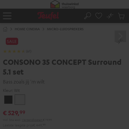
GA
NAAR
NHOUD
No
Ops
Home
Zoeken
Produ
winke
HOME CINEMA
MICRO-LUIDSPREKERS
SALE
(61)
CONSONO 35 CONCEPT Surround
5.1 set
Bass zoals jij 'm wilt
Kleur:
Wit
Zwart
Wit
€ 529,
99
Incl. btw
excl.
Verzendkosten
€ 19,99
Laatste laagste prijs
€ 449,
99