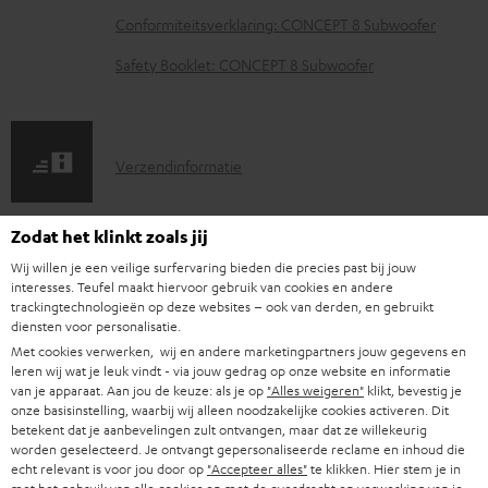
o
Conformiteitsverklaring: CONCEPT 8 Subwoofer
a
Safety Booklet: CONCEPT 8 Subwoofer
d
d
o
V
Verzendinformatie
c
e
u
r
Zodat het klinkt zoals jij
m
z
Wij willen je een veilige surfervaring bieden die precies past bij jouw
e
interesses. Teufel maakt hiervoor gebruik van cookies en andere
G
Wettelijke garantie
e
n
trackingtechnologieën op deze websites – ook van derden, en gebruikt
a
n
diensten voor personalisatie.
t
Met cookies verwerken, wij en andere marketingpartners jouw gegevens en
r
d
e
leren wij wat je leuk vindt - via jouw gedrag op onze website en informatie
a
van je apparaat. Aan jou de keuze: als je op
"Alles weigeren"
klikt, bevestig je
i
n
onze basisinstelling, waarbij wij alleen noodzakelijke cookies activeren. Dit
A
Audiolexicon: technische begrippen snel uitgelegd
n
n
betekent dat je aanbevelingen zult ontvangen, maar dat ze willekeurig
u
worden geselecteerd. Je ontvangt gepersonaliseerde reclame en inhoud die
t
f
echt relevant is voor jou door op
"Accepteer alles"
te klikken. Hier stem je in
d