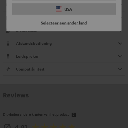
Aansluitingen
USA
Weergave
Selecteer een ander land
Elektronica
Afstandsbediening
Luidspreker
Compatibiliteit
Reviews
Dit vinden andere klanten van het product
4.82