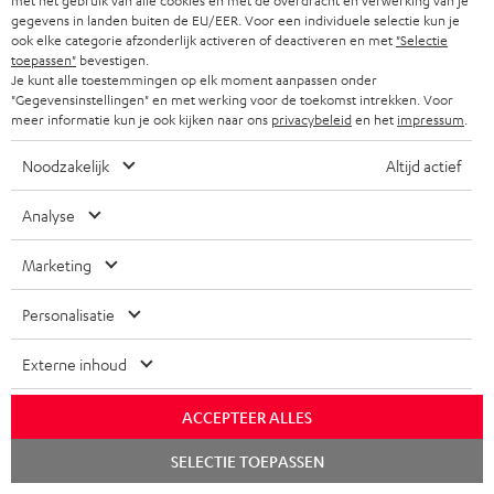
i
met het gebruik van alle cookies en met de overdracht en verwerking van je
o
gegevens in landen buiten de EU/EER. Voor een individuele selectie kun je
i
C
Jouw persoonlijk koopadvies
e
r
ook elke categorie afzonderlijk activeren of deactiveren en met
"Selectie
o
o
+31 (0)20 8083195
toepassen"
bevestigen.
i
m
Je kunt alle toestemmingen op elk moment aanpassen onder
Ma–vr 09:00–17:00 uur.
g
n
n
"Gegevensinstellingen" en met werking voor de toekomst intrekken. Voor
a
Weekend & Duitse feestdagen gesloten
meer informatie kun je ook kijken naar ons
privacybeleid
en het
impressum
.
l
t
f
t
Teufel support
o
a
o
Noodzakelijk
Altijd actief
i
Hier vind je
Veelgestelde vragen
s
c
Storefinder
r
e
Analyse
s
t
Beleef onze producten live en van dichtbij. Kom
m
langs in een van onze stores.
a
i
a
Marketing
Overzicht
r
n
t
Personalisatie
y
f
i
o
e
Externe inhoud
1
r
Opmerking
We geven slechts een gratis Teufel MOVE 2 bij aankoop van dit product.
ACCEPTEER ALLES
m
Een korting of een contante uitbetaling van de winkelwaarde is niet
Chat
a
mogelijk. Kadobonnen zijn van de actie uitgesloten.
SELECTIE TOEPASSEN
starten