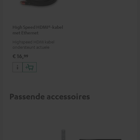
High Speed HDMI®-kabel
met Ethernet
Highspeed HDMI kabel
ondersteunt actuele
standaards zoals 4K 50/60p en
€ 16,
99
4K 3D
Passende accessoires