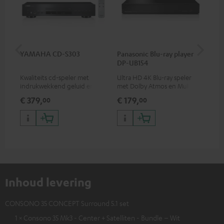
YAMAHA CD-S303
Panasonic Blu-ray player
Opt
DP-UB154
- 
Kwaliteits cd-speler met
Ultra HD 4K Blu-ray speler
Ver
indrukwekkend geluid en
met Dolby Atmos en Multi
opt
hoogwaardige afwerking
HDR-ondersteuning,
min
€ 379,
€ 179,
€ 
00
00
waaronder HDR10+ voor
superieure beeldkwaliteit met
levensecht contrast en
kleuren
Inhoud levering
CONSONO 35 CONCEPT Surround 5.1 set
1 × Consono 35 Mk3 - Center + Satelliten - Bundle – Wit