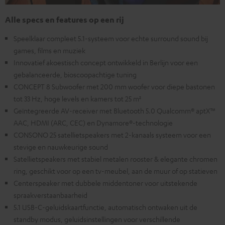
Alle specs en features op een rij
Speelklaar compleet 5.1-systeem voor echte surround sound bij
games, films en muziek
Innovatief akoestisch concept ontwikkeld in Berlijn voor een
gebalanceerde, bioscoopachtige tuning
CONCEPT 8 Subwoofer met 200 mm woofer voor diepe bastonen
tot 33 Hz, hoge levels en kamers tot 25 m²
Geïntegreerde AV-receiver met Bluetooth 5.0 Qualcomm® aptX™
AAC, HDMI (ARC, CEC) en Dynamore®-technologie
CONSONO 25 satellietspeakers met 2-kanaals systeem voor een
stevige en nauwkeurige sound
Satellietspeakers met stabiel metalen rooster & elegante chromen
ring, geschikt voor op een tv-meubel, aan de muur of op statieven
Centerspeaker met dubbele middentoner voor uitstekende
spraakverstaanbaarheid
5.1 USB-C-geluidskaartfunctie, automatisch ontwaken uit de
standby modus, geluidsinstellingen voor verschillende