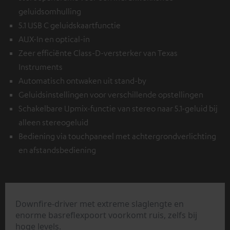
geluidsomhulling
5.1 USB C geluidskaartfunctie
AUX-In en optical-in
Zeer efficiënte Class-D-versterker van Texas
Instruments
Automatisch ontwaken uit stand-by
Geluidsinstellingen voor verschillende opstellingen
Schakelbare Upmix-functie van stereo naar 5.1-geluid bij
alleen stereogeluid
Bediening via touchpaneel met achtergrondverlichting
en afstandsbediening
Downfire-driver met extreme slaglengte en
enorme basreflexpoort voorkomt ruis, zelfs bij
hoge levels.