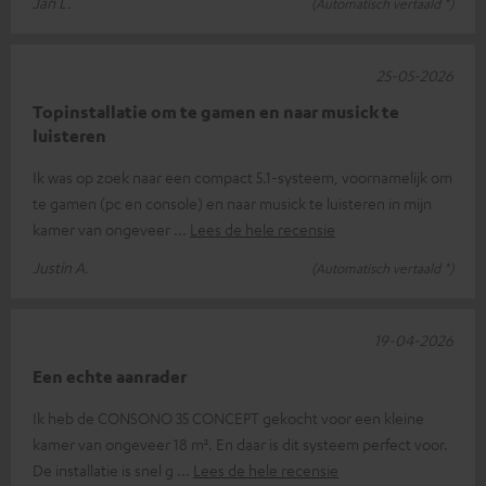
Jan L.
(Automatisch vertaald *)
25-05-2026
Topinstallatie om te gamen en naar musick te
luisteren
Ik was op zoek naar een compact 5.1-systeem, voornamelijk om
te gamen (pc en console) en naar musick te luisteren in mijn
kamer van ongeveer
Lees de hele recensie
Justin A.
(Automatisch vertaald *)
19-04-2026
Een echte aanrader
Ik heb de CONSONO 35 CONCEPT gekocht voor een kleine
kamer van ongeveer 18 m². En daar is dit systeem perfect voor.
De installatie is snel g
Lees de hele recensie