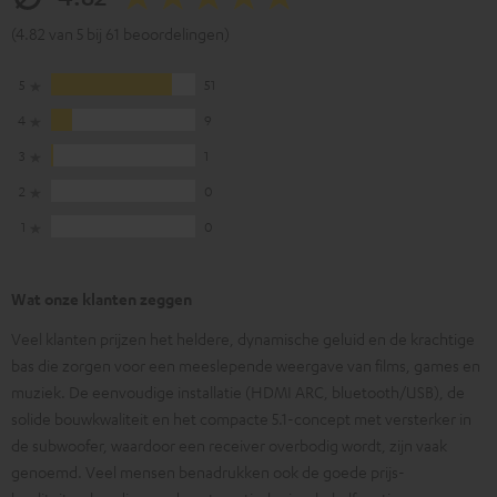
(4.82 van 5 bij 61 beoordelingen)
5
51
4
9
3
1
2
0
1
0
Wat onze klanten zeggen
Veel klanten prijzen het heldere, dynamische geluid en de krachtige
bas die zorgen voor een meeslepende weergave van films, games en
muziek. De eenvoudige installatie (HDMI ARC, bluetooth/USB), de
solide bouwkwaliteit en het compacte 5.1-concept met versterker in
de subwoofer, waardoor een receiver overbodig wordt, zijn vaak
genoemd. Veel mensen benadrukken ook de goede prijs-