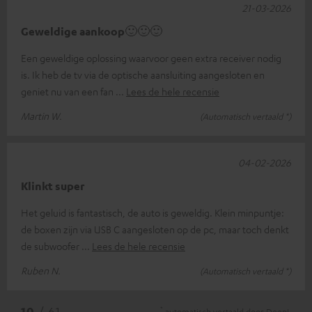
21-03-2026
Geweldige aankoop🙂🙂🙂
Een geweldige oplossing waarvoor geen extra receiver nodig
is. Ik heb de tv via de optische aansluiting aangesloten en
geniet nu van een fan
Lees de hele recensie
Martin W.
(Automatisch vertaald *)
04-02-2026
Klinkt super
Het geluid is fantastisch, de auto is geweldig. Klein minpuntje:
de boxen zijn via USB C aangesloten op de pc, maar toch denkt
de subwoofer
Lees de hele recensie
Ruben N.
(Automatisch vertaald *)
*
10
/ 61
automatisch vertaald door
DeepL