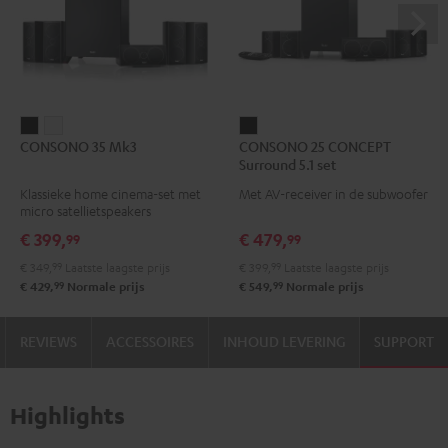
CONSONO
CONSONO
CONSONO
CONSONO 35 Mk3
CONSONO 25 CONCEPT
35
35
25
Surround 5.1 set
Mk3
Mk3
CONCEPT
Klassieke home cinema-set met
Met AV-receiver in de subwoofer
Zwart
Wit
Surround
micro satellietspeakers
5.1
€ 399,
€ 479,
99
99
set
€ 349,
99
Laatste laagste prijs
€ 399,
99
Laatste laagste prijs
Zwart
99
99
€ 429,
Normale prijs
€ 549,
Normale prijs
REVIEWS
ACCESSOIRES
INHOUD LEVERING
SUPPORT
Highlights