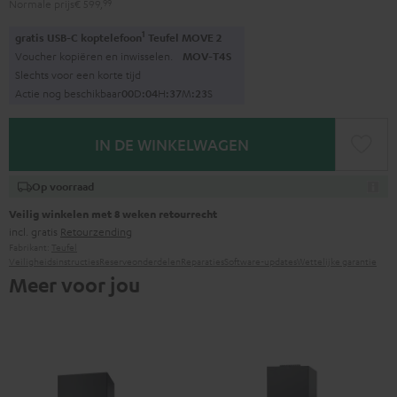
Normale prijs
€ 599,
99
1
gratis USB-C koptelefoon
Teufel MOVE 2
Voucher kopiëren en inwisselen.
MOV-T4S
Slechts voor een korte tijd
Actie nog beschikbaar
0
0
D
:
0
4
H
:
3
7
M
:
2
2
S
IN DE WINKELWAGEN
Op voorraad
Veilig winkelen met 8 weken retourrecht
incl. gratis
Retourzending
Fabrikant:
Teufel
Veiligheidsinstructies
Reserveonderdelen
Reparaties
Software-updates
Wettelijke garantie
Meer voor jou