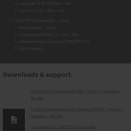
4 × Satelliet CS 35 FCR Mk3 – Wit
1 × Center CS 35 C Mk3 – Wit
1 × CONCEPT 8 Subwoofer – Zwart
1 × Stroomkabel – Zwart
1 × Luidsprekerkabel, 2 x 1 mm², 25m
1 × Afstandsbediening voor CONCEPT 8/12
2 × AAA-batterij
Downloads & support
D
Handleiding: Consono 35 Mk3 - Centre + Satellites -
Bundle
o
w
Conformiteitsverklaring: Consono 35 Mk3 - Centre +
Satellites - Bundle
n
l
Handleiding: CONCEPT 8 Subwoofer