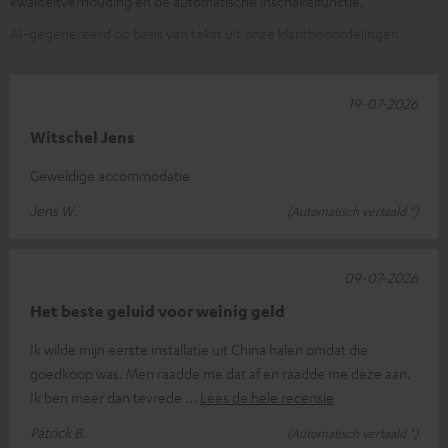
kwaliteitverhouding en de automatische inschakelfunctie.
AI-gegenereerd op basis van tekst uit onze klantbeoordelingen
19-07-2026
Witschel Jens
Geweldige accommodatie
Jens W.
(Automatisch vertaald *)
09-07-2026
Het beste geluid voor weinig geld
Ik wilde mijn eerste installatie uit China halen omdat die
goedkoop was. Men raadde me dat af en raadde me deze aan.
Ik ben meer dan tevrede
Lees de hele recensie
Patrick B.
(Automatisch vertaald *)