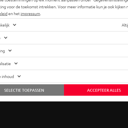
ing voor de toekomst intrekken. Voor meer informatie kun je ook kijken 
eleid
en het
impressum
.
 een volwaardige surround
oxen aan te schaffen voor
kelijk
Alti
tussen meerdere surround
e
m bijvoorbeeld de Consono
 van Teufel.
ing
lisatie
e inhoud
SELECTIE TOEPASSEN
ACCEPTEER ALLES