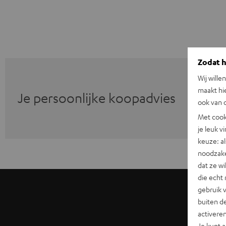
Zodat he
Wij wille
maakt hi
Je persoonlijke koopadvies
ook van d
Met cook
je leuk v
keuze: al
noodzake
dat ze w
die echt 
gebruik 
buiten de
activere
Je kunt 