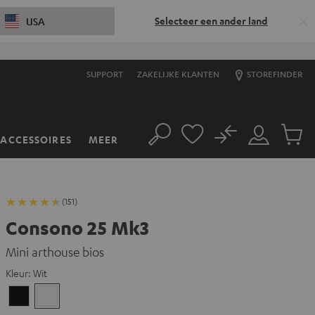
Selecteer een ander land
USA
SUPPORT
ZAKELIJKE KLANTEN
STOREFINDER
No
ACCESSOIRES
MEER
Zoeken
Mijn
Produc
account
winkel
(151)
Consono 25 Mk3
Mini arthouse bios
Kleur:
Wit
Zwart
Wit