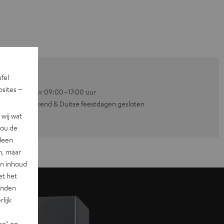
ufel
sites –
Ma–vr 09:00–17:00 uur
Weekend & Duitse feestdagen gesloten
wij wat
jou de
lleen
n, maar
en inhoud
et het
landen
lijk
en" en