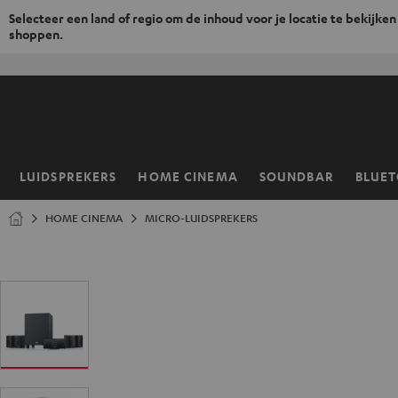
Selecteer een land of regio om de inhoud voor je locatie te bekijken
shoppen.
GA
NAAR
NHOUD
LUIDSPREKERS
HOME CINEMA
SOUNDBAR
BLUE
Home
HOME CINEMA
MICRO-LUIDSPREKERS