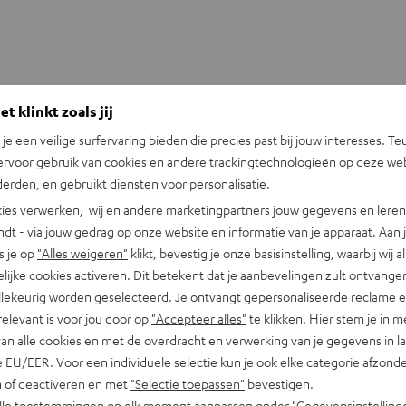
t klinkt zoals jij
n je een veilige surfervaring bieden die precies past bij jouw interesses. Te
ervoor gebruik van cookies en andere trackingtechnologieën op deze web
+31 (0)20 8083195
erden, en gebruikt diensten voor personalisatie.
ies verwerken, wij en andere marketingpartners jouw gegevens en leren 
indt - via jouw gedrag op onze website en informatie van je apparaat. Aan 
s je op
"Alles weigeren"
klikt, bevestig je onze basisinstelling, waarbij wij a
lijke cookies activeren. Dit betekent dat je aanbevelingen zult ontvange
illekeurig worden geselecteerd. Je ontvangt gepersonaliseerde reclame 
relevant is voor jou door op
"Accepteer alles"
te klikken. Hier stem je in m
van alle cookies en met de overdracht en verwerking van je gegevens in 
 EU/EER. Voor een individuele selectie kun je ook elke categorie afzonder
n of deactiveren en met
"Selectie toepassen"
bevestigen.
alle toestemmingen op elk moment aanpassen onder "Gegevensinstelling