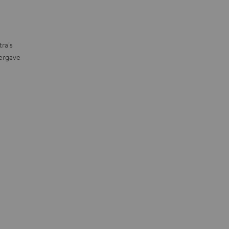
tra's
ergave