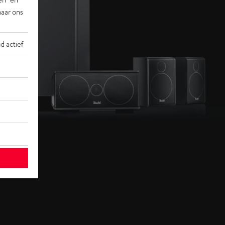
naar ons
jd actief