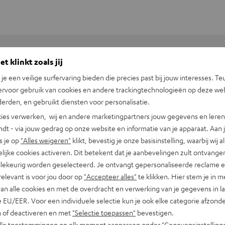
t klinkt zoals jij
+31 (0)20 8083195
n je een veilige surfervaring bieden die precies past bij jouw interesses. Te
ervoor gebruik van cookies en andere trackingtechnologieën op deze web
erden, en gebruikt diensten voor personalisatie.
ies verwerken, wij en andere marketingpartners jouw gegevens en leren 
indt - via jouw gedrag op onze website en informatie van je apparaat. Aan 
s je op
"Alles weigeren"
klikt, bevestig je onze basisinstelling, waarbij wij a
lijke cookies activeren. Dit betekent dat je aanbevelingen zult ontvange
illekeurig worden geselecteerd. Je ontvangt gepersonaliseerde reclame 
relevant is voor jou door op
"Accepteer alles"
te klikken. Hier stem je in m
van alle cookies en met de overdracht en verwerking van je gegevens in 
 EU/EER. Voor een individuele selectie kun je ook elke categorie afzonder
n of deactiveren en met
"Selectie toepassen"
bevestigen.
alle toestemmingen op elk moment aanpassen onder "Gegevensinstelling