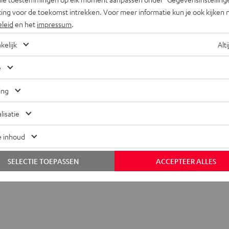
ing voor de toekomst intrekken. Voor meer informatie kun je ook kijken 
eleid
en het
impressum
.
kelijk
Alti
e
WS oplaadcase
ing
lisatie
fmetingen
e inhoud
lektronica
SELECTIE TOEPASSEN
ACCEPTEER ALLES
ansluitingen