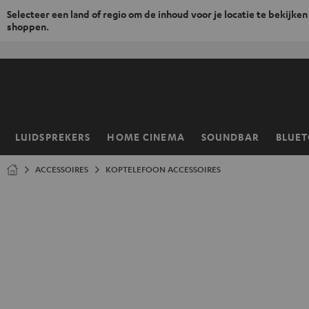
Selecteer een land of regio om de inhoud voor je locatie te bekijken
shoppen.
GA
NAAR
NHOUD
LUIDSPREKERS
HOME CINEMA
SOUNDBAR
BLUE
Home
ACCESSOIRES
KOPTELEFOON ACCESSOIRES