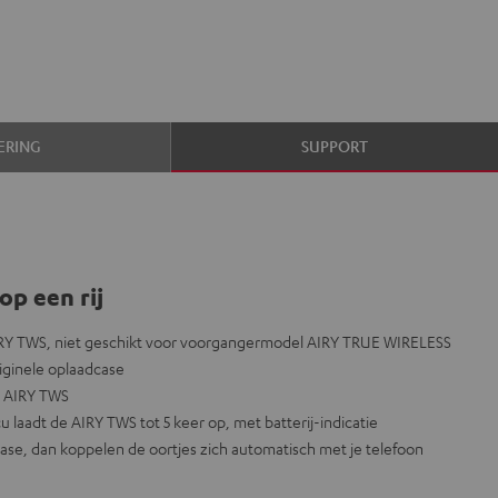
ERING
SUPPORT
op een rij
RY TWS, niet geschikt voor voorgangermodel AIRY TRUE WIRELESS
iginele oplaadcase
de AIRY TWS
laadt de AIRY TWS tot 5 keer op, met batterij-indicatie
ase, dan koppelen de oortjes zich automatisch met je telefoon