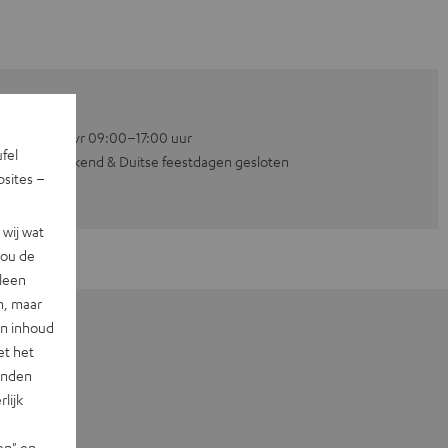
Ma–vr 09:00–17:00 uur
ufel
Weekend & Duitse feestdagen gesloten
sites –
wij wat
jou de
lleen
n, maar
en inhoud
et het
landen
lijk
en" en