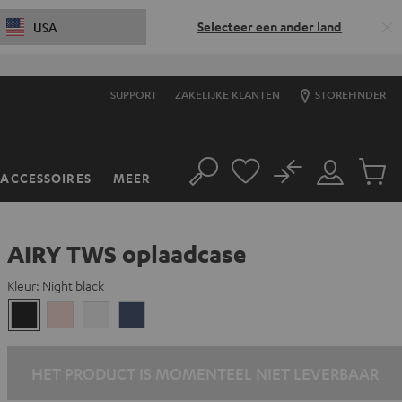
Selecteer een ander land
USA
SUPPORT
ZAKELIJKE KLANTEN
STOREFINDER
No
ACCESSOIRES
MEER
Zoeken
Mijn
Produc
account
winkel
AIRY TWS oplaadcase
Kleur:
Night black
Night
Pale
Silver
Steel
black
gold
White
blue
HET PRODUCT IS MOMENTEEL NIET LEVERBAAR