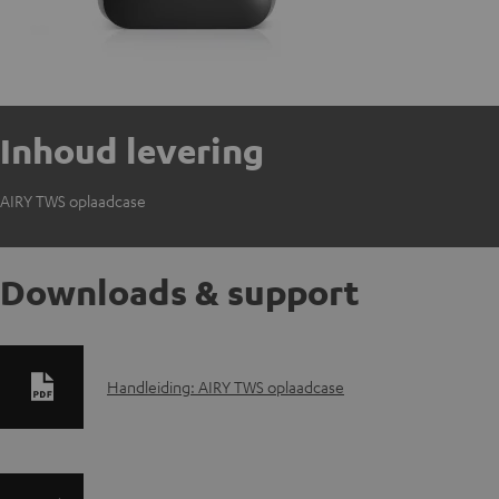
Inhoud levering
AIRY TWS oplaadcase
Downloads & support
D
Handleiding: AIRY TWS oplaadcase
o
w