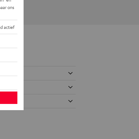
naar ons
jd actief