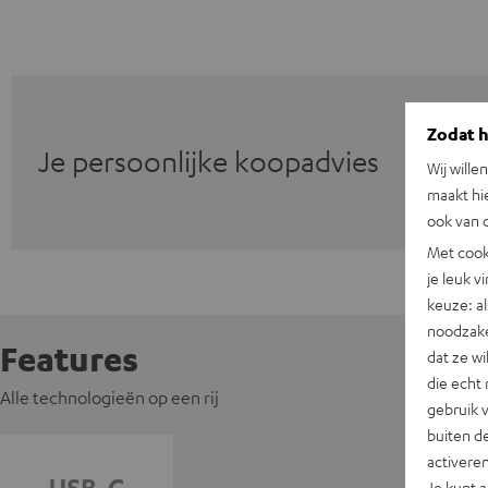
Zodat he
Je persoonlijke koopadvies
Wij wille
maakt hi
ook van d
Met cook
je leuk v
keuze: al
noodzake
Features
dat ze w
die echt 
Alle technologieën op een rij
gebruik 
buiten de
activere
Je kunt 