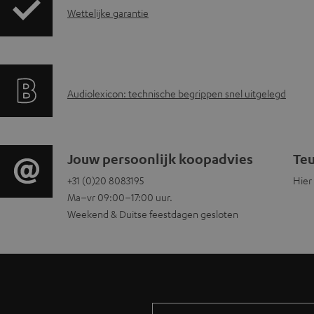
G
n
Wettelijke garantie
a
l
r
o
A
Audiolexicon: technische begrippen snel uitgelegd
a
a
u
n
d
d
t
d
C
Jouw persoonlijk koopadvies
Teu
i
i
o
+31 (0)20 8083195
Hier
o
Ma–vr 09:00–17:00 uur.
o
e
c
n
Weekend & Duitse feestdagen gesloten
g
i
u
t
l
n
m
a
o
f
e
c