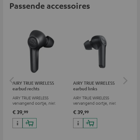
Passende accessoires
AIRY TRUE WIRELESS
AIRY TRUE WIRELESS
VA
earbud rechts
earbud links
Ba
AIRY TRUE WIRELESS
AIRY TRUE WIRELESS
2-i
vervangend oortje, niet
vervangend oortje, niet
W o
geschikt voor de AIRY TWS
geschikt voor de AIRY TWS
Typ
€ 39,
€ 39,
€ 
99
99
met
op