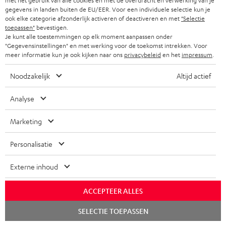
met het gebruik van alle cookies en met de overdracht en verwerking van je
gegevens in landen buiten de EU/EER. Voor een individuele selectie kun je
ook elke categorie afzonderlijk activeren of deactiveren en met
"Selectie
toepassen"
bevestigen.
Je kunt alle toestemmingen op elk moment aanpassen onder
"Gegevensinstellingen" en met werking voor de toekomst intrekken. Voor
meer informatie kun je ook kijken naar ons
privacybeleid
en het
impressum
.
Noodzakelijk
Altijd actief
Analyse
Marketing
Downloads & support
Personalisatie
D
Conformiteitsverklaring: AIRY TRUE WIRELESS
Externe inhoud
o
Handleiding: AIRY TRUE WIRELESS
w
ACCEPTEER ALLES
n
Chat
SELECTIE TOEPASSEN
starten
l