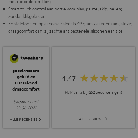
met ruisonderdrukking
Smart touch control aan oortje voor play, pauze, skip, bellen;
zonder klikgeluiden
Koptelefoon en oplaadcase : slechts 49 gram / aangenaam, stevig
draagcomfort dankzij zachte antibacteriële siliconen ear-tips
gebalanceerd
4.47
geluid en
uitstekend
draagcomfort
(4.47 van 5 bij 1252 beoordelingen)
tweakers.net
23.08.2021
ALLE REVIEWS
ALLE RECENSIES