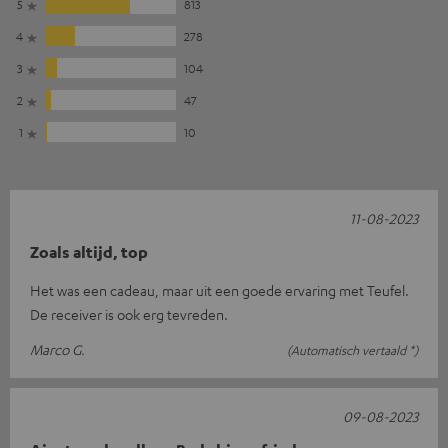
5
813
4
278
3
104
2
47
1
10
11-08-2023
Zoals altijd, top
Het was een cadeau, maar uit een goede ervaring met Teufel.
De receiver is ook erg tevreden.
Marco G.
(Automatisch vertaald *)
09-08-2023