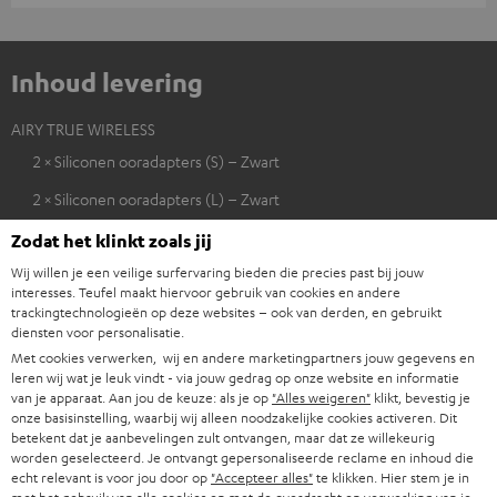
Inhoud levering
AIRY TRUE WIRELESS
2 × Siliconen ooradapters (S) – Zwart
2 × Siliconen ooradapters (L) – Zwart
1 × USB-kabel voor AIRY TRUE WIRELESS
Zodat het klinkt zoals jij
Wij willen je een veilige surfervaring bieden die precies past bij jouw
1 × AIRY TRUE WIRELESS oplaadcase – Night black
interesses. Teufel maakt hiervoor gebruik van cookies en andere
1 × AIRY TRUE WIRELESS earbud rechts – Night black
trackingtechnologieën op deze websites – ook van derden, en gebruikt
diensten voor personalisatie.
1 × AIRY TRUE WIRELESS earbud links – Night black
Met cookies verwerken, wij en andere marketingpartners jouw gegevens en
leren wij wat je leuk vindt - via jouw gedrag op onze website en informatie
2 × Siliconen ooradapters (M) – Zwart
van je apparaat. Aan jou de keuze: als je op
"Alles weigeren"
klikt, bevestig je
onze basisinstelling, waarbij wij alleen noodzakelijke cookies activeren. Dit
betekent dat je aanbevelingen zult ontvangen, maar dat ze willekeurig
worden geselecteerd. Je ontvangt gepersonaliseerde reclame en inhoud die
echt relevant is voor jou door op
"Accepteer alles"
te klikken. Hier stem je in