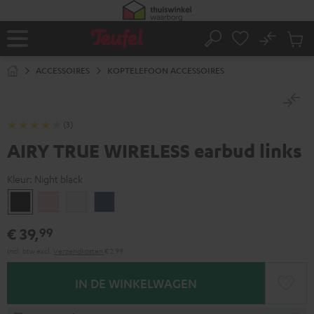
GA
NAAR
NHOUD
No
Ops
Home
Zoeken
Produ
winke
ACCESSOIRES
KOPTELEFOON ACCESSOIRES
(3)
AIRY TRUE WIRELESS earbud links
Kleur:
Night black
Night
Pale
Silver
Steel
black
gold
White
blue
€ 39,
99
Incl. btw
excl.
Verzendkosten
€ 2,99
IN DE WINKELWAGEN