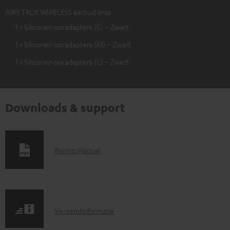
AIRY TRUE WIRELESS earbud links
1 × Siliconen ooradapters (S) – Zwart
1 × Siliconen ooradapters (M) – Zwart
1 × Siliconen ooradapters (L) – Zwart
Downloads & support
D
Pairing Manual
o
w
n
V
l
Verzendinformatie
e
o