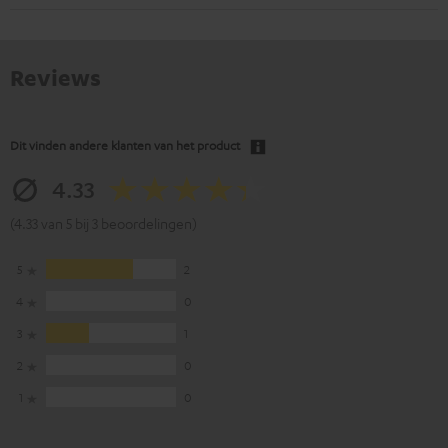
Reviews
Dit vinden andere klanten van het product
4.33
(4.33 van 5 bij 3 beoordelingen)
5
2
4
0
3
1
2
0
1
0