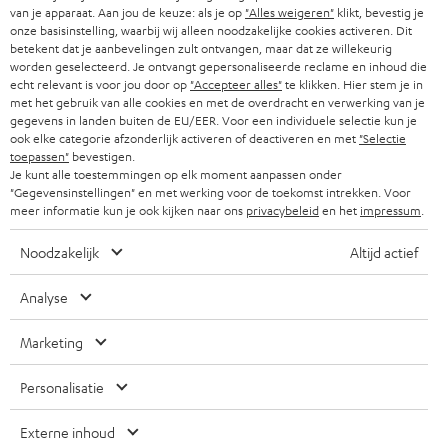
r
van je apparaat. Aan jou de keuze: als je op
"Alles weigeren"
klikt, bevestig je
ZWITSERLAND
BLUETOOTH
PARTNERPROGRAMMA
onze basisinstelling, waarbij wij alleen noodzakelijke cookies activeren. Dit
i
betekent dat je aanbevelingen zult ontvangen, maar dat ze willekeurig
KOPTELEFOONS
worden geselecteerd. Je ontvangt gepersonaliseerde reclame en inhoud die
e
NEDERLAND
BLOG
echt relevant is voor jou door op
"Accepteer alles"
te klikken. Hier stem je in
f
met het gebruik van alle cookies en met de overdracht en verwerking van je
BLUETOOTH KOPTELEFOONS
NEWSLETTER
gegevens in landen buiten de EU/EER. Voor een individuele selectie kun je
BELGIË
ook elke categorie afzonderlijk activeren of deactiveren en met
"Selectie
COMPLETE SETS
toepassen"
bevestigen.
STORES
Je kunt alle toestemmingen op elk moment aanpassen onder
FRANKRIJK
"Gegevensinstellingen" en met werking voor de toekomst intrekken. Voor
SPEAKERS
TEUFEL VOORDELEN
meer informatie kun je ook kijken naar ons
privacybeleid
en het
impressum
.
POLEN
ULTIMA
TEUFEL STORY
Noodzakelijk
Altijd actief
IN-EAR
SPANJE
MANAGEMENT
Analyse
'Kennelijke' (typ)fouten voorbehouden. De op de foto's afgebeelde
FANSHOP
DUURZAAMHEID
Marketing
accessoires zijn niet bij de levering inbegrepen. Eventuele
ITALIË
verwijderingskosten voor batterijen zijn bij de prijs inbegrepen.
NIEUWKOMERS
NORMEN EN WAARDES
Personalisatie
USA
©2026 Lautsprecher Teufel GmbH - All rights reserved.
STUDENTENKORTING
Externe inhoud