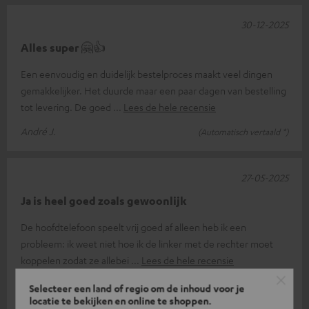
30-12-2025
Alles super 🤗👍
Een eenvoudig en duidelijk bestelproces maakt veel dingen
gemakkelijker. Het duurde maar een paar dagen van bestelling
tot levering. De goed
Lees de hele recensie
André J.
(Automatisch vertaald *)
27-05-2025
Ja is heel goed zoals gewoonlijk
De hoofdtelefoon speelt vrij goed af alleen heb ik een
probleem: ik weet niet hoe ik de linker met de rechter moet
koppelen zodat ze allebei
Lees de hele recensie
Peter l.
(Automatisch vertaald *)
Selecteer een land of regio om de inhoud voor je
locatie te bekijken en online te shoppen.