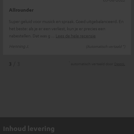
Allrounder
Super geluid voor musick en spraak. Goed uitgebalanceerd. En
het beste: als je er een verliest, kun je er precies een
nabestellen. Dat was g
Lees de hele recensie
Henning J.
(Automatisch vertaald *)
*
3
/ 3
automatisch vertaald door
DeepL
Inhoud levering