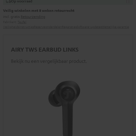
Op voorraad
Veilig winkelen met 8 weken retourrecht
incl. gratis
Retourzending
Fabrikant:
Teufel
Veiligheidsinstructies
Reserveonderdelen
Reparaties
Software-updates
Wettelijke garantie
AIRY TWS EARBUD LINKS
Bekijk nu een vergelijkbaar product.