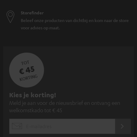
Storefinder
Beleef onze producten van dichtbij en kom naar de store
voor advies op maat.
TOT
€ 45
KORTING
A
Kies je korting!
Meld je aan voor de nieuwsbrief en ontvang een
a
welkomstkado tot € 45
n
m
AANM
EMAIL
e
WIDGET