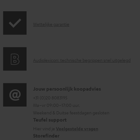
r
a
z
d
G
Wettelijke garantie
e
d
a
n
o
r
d
c
a
i
u
A
Audiolexicon: technische begrippen snel uitgelegd
n
n
m
u
t
f
e
d
i
o
n
i
C
Jouw persoonlijk koopadvies
e
r
t
o
o
+31 (0)20 8083195
i
m
e
Ma–vr 09:00–17:00 uur.
g
n
n
a
n
Weekend & Duitse feestdagen gesloten
l
t
f
t
Teufel support
o
a
o
i
Hier vind je
Veelgestelde vragen
s
c
Storefinder
r
e