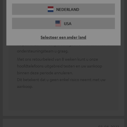
Antwoord van Teufel:
NEDERLAND
Dank u voor uw feedback!
USA
Eerst moeten beide hoofdtelefoons aan elkaar
worden gekoppeld.
Selecteer een ander land
In het geval van aanhoudende technische problemen
helpen onze vriendelijke collega's van het technische
ondersteuningsteam u graag.
Met ons retourbeleid van 8 weken kunt u onze
hoofdtelefoons uitgebreid testen en uw aankoop
binnen deze periode annuleren.
Dit betekent dat u geen enkel risico neemt met uw
aankoop.
03-08-2022