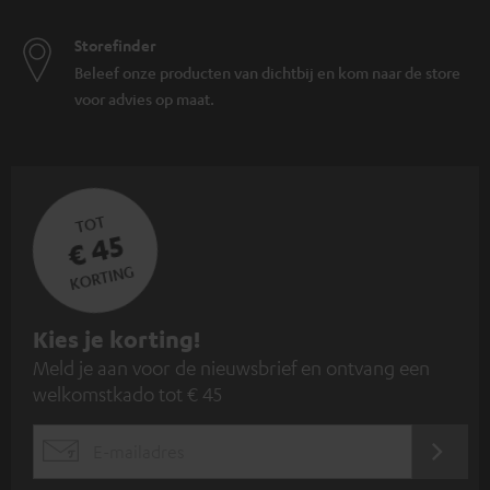
Storefinder
Beleef onze producten van dichtbij en kom naar de store
voor advies op maat.
TOT
€ 45
KORTING
A
Kies je korting!
Meld je aan voor de nieuwsbrief en ontvang een
a
welkomstkado tot € 45
n
m
AANM
EMAIL
e
WIDGET