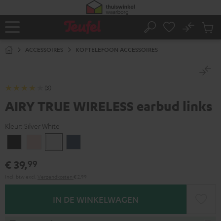
GA
NAAR
NHOUD
No
Ops
Home
Zoeken
Produ
winke
ACCESSOIRES
KOPTELEFOON ACCESSOIRES
(3)
AIRY TRUE WIRELESS earbud links
Kleur:
Silver White
Night
Pale
Silver
Steel
black
gold
White
blue
€ 39,
99
Incl. btw
excl.
Verzendkosten
€ 2,99
IN DE WINKELWAGEN