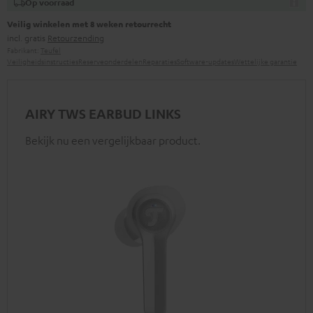
Op voorraad
Veilig winkelen met 8 weken retourrecht
incl. gratis
Retourzending
Fabrikant:
Teufel
Veiligheidsinstructies
Reserveonderdelen
Reparaties
Software-updates
Wettelijke garantie
AIRY TWS EARBUD LINKS
Bekijk nu een vergelijkbaar product.