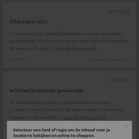
30-12-2025
Alles super 🤗👍
Een eenvoudig en duidelijk bestelproces maakt veel dingen
gemakkelijker. Het duurde maar een paar dagen van bestelling
tot levering. De goed
Lees de hele recensie
André J.
(Automatisch vertaald *)
27-05-2025
Ja is heel goed zoals gewoonlijk
De hoofdtelefoon speelt vrij goed af alleen heb ik een
probleem: ik weet niet hoe ik de linker met de rechter moet
koppelen zodat ze allebei
Lees de hele recensie
Peter l.
(Automatisch vertaald *)
Selecteer een land of regio om de inhoud voor je
locatie te bekijken en online te shoppen.