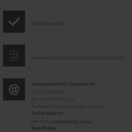
r
a
z
d
G
Wettelijke garantie
e
d
a
n
o
r
d
c
a
i
u
A
Audiolexicon: technische begrippen snel uitgelegd
n
n
m
u
t
f
e
d
i
o
n
i
C
Jouw persoonlijk koopadvies
e
r
t
o
o
+31 (0)20 8083195
i
m
e
Ma–vr 09:00–17:00 uur.
g
n
n
a
n
Weekend & Duitse feestdagen gesloten
l
t
f
t
Teufel support
o
a
o
i
Hier vind je
Veelgestelde vragen
s
c
Storefinder
r
e