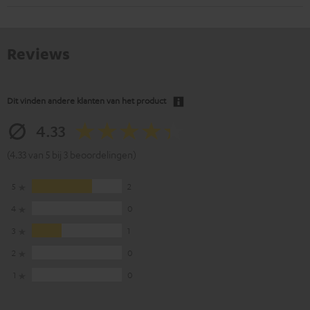
Reviews
Dit vinden andere klanten van het product
4.33
(4.33 van 5 bij 3 beoordelingen)
5
2
4
0
3
1
2
0
1
0