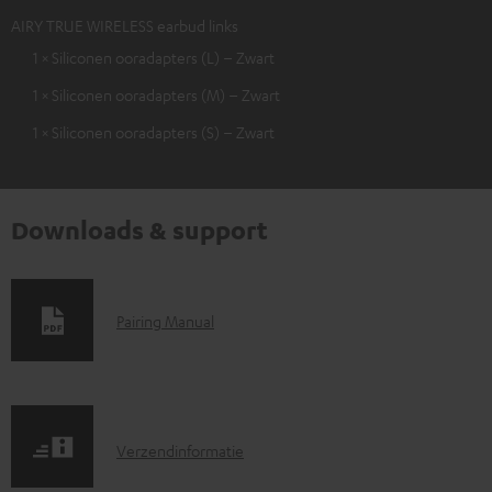
AIRY TRUE WIRELESS earbud links
1 × Siliconen ooradapters (L) – Zwart
1 × Siliconen ooradapters (M) – Zwart
1 × Siliconen ooradapters (S) – Zwart
Downloads & support
D
Pairing Manual
o
w
n
V
l
Verzendinformatie
e
o