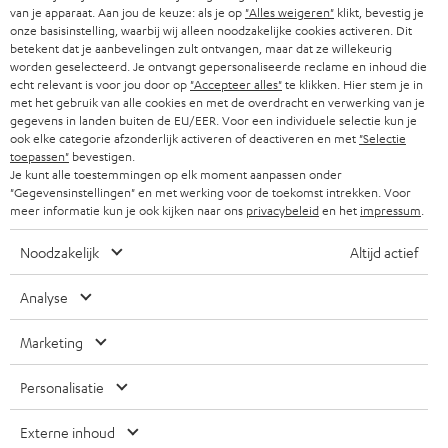
r
van je apparaat. Aan jou de keuze: als je op
"Alles weigeren"
klikt, bevestig je
ZWITSERLAND
BLUETOOTH
PARTNERPROGRAMMA
onze basisinstelling, waarbij wij alleen noodzakelijke cookies activeren. Dit
i
betekent dat je aanbevelingen zult ontvangen, maar dat ze willekeurig
KOPTELEFOONS
worden geselecteerd. Je ontvangt gepersonaliseerde reclame en inhoud die
e
NEDERLAND
BLOG
echt relevant is voor jou door op
"Accepteer alles"
te klikken. Hier stem je in
f
met het gebruik van alle cookies en met de overdracht en verwerking van je
BLUETOOTH KOPTELEFOONS
NEWSLETTER
gegevens in landen buiten de EU/EER. Voor een individuele selectie kun je
BELGIË
ook elke categorie afzonderlijk activeren of deactiveren en met
"Selectie
COMPLETE SETS
toepassen"
bevestigen.
STORES
Je kunt alle toestemmingen op elk moment aanpassen onder
FRANKRIJK
"Gegevensinstellingen" en met werking voor de toekomst intrekken. Voor
SPEAKERS
TEUFEL VOORDELEN
meer informatie kun je ook kijken naar ons
privacybeleid
en het
impressum
.
POLEN
ULTIMA
TEUFEL STORY
Noodzakelijk
Altijd actief
IN-EAR
SPANJE
MANAGEMENT
Analyse
'Kennelijke' (typ)fouten voorbehouden. De op de foto's afgebeelde
FANSHOP
DUURZAAMHEID
Marketing
accessoires zijn niet bij de levering inbegrepen. Eventuele
ITALIË
verwijderingskosten voor batterijen zijn bij de prijs inbegrepen.
NIEUWKOMERS
NORMEN EN WAARDES
Personalisatie
USA
©2026 Lautsprecher Teufel GmbH - All rights reserved.
STUDENTENKORTING
Externe inhoud