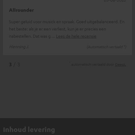
Allrounder
Super geluid voor musick en spraak. Goed uitgebalanceerd. En
het beste: als je er een verliest, kun je er precies een
nabestellen. Dat was g
Lees de hele recensie
Henning J.
(Automatisch vertaald *)
*
3
/ 3
automatisch vertaald door
DeepL
Inhoud levering