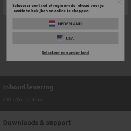
Selecteer een land of regio om de inhoud voor je
locatie te bekijken en online te shoppen.
*
1
/ 1
NEDERLAND
automatisch vertaald door
DeepL
USA
Selecteer een ander land
Inhoud levering
AIRY TWS earbud links
Downloads & support