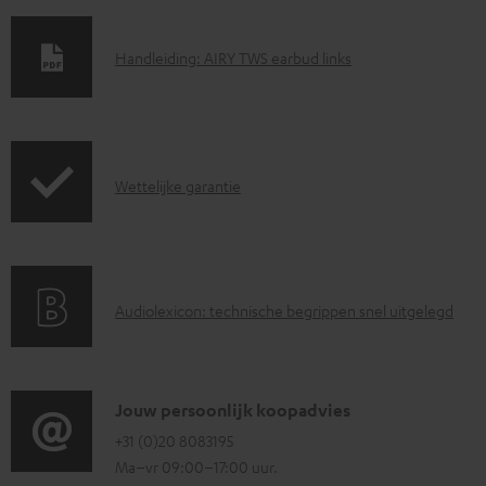
D
Handleiding: AIRY TWS earbud links
o
w
n
G
l
Wettelijke garantie
a
o
r
a
a
d
A
Audiolexicon: technische begrippen snel uitgelegd
n
d
u
t
o
d
i
c
i
C
Jouw persoonlijk koopadvies
e
u
o
o
+31 (0)20 8083195
i
m
Ma–vr 09:00–17:00 uur.
g
n
n
e