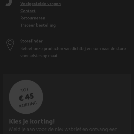
Veelgestelde vragen
Contact
Retourneren
Traceer bestelling
Storefinder
Beleef onze producten van dichtbij en kom naar de store
voor advies op maat.
TOT
€ 45
KORTING
A
Kies je korting!
Meld je aan voor de nieuwsbrief en ontvang een
a