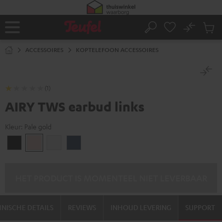
GA
NAAR
NHOUD
No
Ops
Home
Zoeken
Produ
winke
ACCESSOIRES
KOPTELEFOON ACCESSOIRES
(1)
AIRY TWS earbud links
Kleur:
Pale gold
Night
Pale
Silver
Steel
black
gold
White
blue
HET PRODUCT IS MOMENTEEL NIET LEVERBAAR
NISCHE DETAILS
REVIEWS
INHOUD LEVERING
SUPPORT