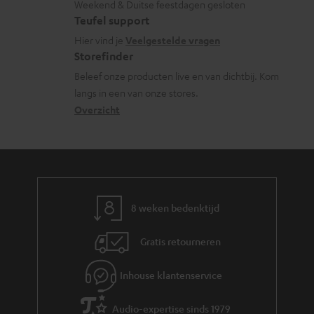
Weekend & Duitse feestdagen gesloten
l
t
f
n
Teufel support
o
a
o
t
Hier vind je
Veelgestelde vragen
s
c
Storefinder
r
e
s
t
Beleef onze producten live en van dichtbij. Kom
m
n
langs in een van onze stores.
a
i
a
Overzicht
r
n
t
y
f
i
o
e
r
m
8 weken bedenktijd
a
Gratis retourneren
t
i
Inhouse klantenservice
e
Audio-expertise sinds 1979