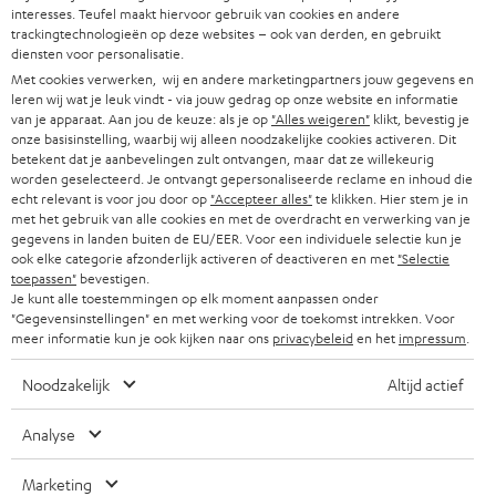
DUITSLAND
interesses. Teufel maakt hiervoor gebruik van cookies en andere
w
HIFI-SPEAKERS
trackingtechnologieën op deze websites – ook van derden, en gebruikt
PERS & MARKETING
s
diensten voor personalisatie.
OOSTENRIJK
SMART HOME
Met cookies verwerken, wij en andere marketingpartners jouw gegevens en
b
B2B
leren wij wat je leuk vindt - via jouw gedrag op onze website en informatie
r
van je apparaat. Aan jou de keuze: als je op
"Alles weigeren"
klikt, bevestig je
ZWITSERLAND
BLUETOOTH
PARTNERPROGRAMMA
onze basisinstelling, waarbij wij alleen noodzakelijke cookies activeren. Dit
i
betekent dat je aanbevelingen zult ontvangen, maar dat ze willekeurig
KOPTELEFOONS
worden geselecteerd. Je ontvangt gepersonaliseerde reclame en inhoud die
e
NEDERLAND
BLOG
echt relevant is voor jou door op
"Accepteer alles"
te klikken. Hier stem je in
f
met het gebruik van alle cookies en met de overdracht en verwerking van je
BLUETOOTH KOPTELEFOONS
NEWSLETTER
gegevens in landen buiten de EU/EER. Voor een individuele selectie kun je
BELGIË
ook elke categorie afzonderlijk activeren of deactiveren en met
"Selectie
COMPLETE SETS
toepassen"
bevestigen.
STORES
Je kunt alle toestemmingen op elk moment aanpassen onder
FRANKRIJK
"Gegevensinstellingen" en met werking voor de toekomst intrekken. Voor
SPEAKERS
TEUFEL VOORDELEN
meer informatie kun je ook kijken naar ons
privacybeleid
en het
impressum
.
POLEN
ULTIMA
TEUFEL STORY
Noodzakelijk
Altijd actief
IN-EAR
SPANJE
MANAGEMENT
Analyse
'Kennelijke' (typ)fouten voorbehouden. De op de foto's afgebeelde
FANSHOP
DUURZAAMHEID
Marketing
accessoires zijn niet bij de levering inbegrepen. Eventuele
ITALIË