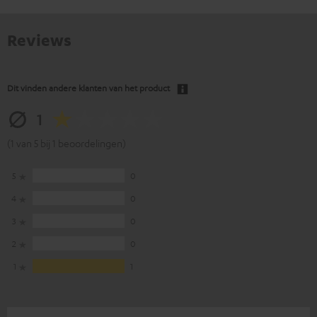
Reviews
Dit vinden andere klanten van het product
1
(1 van 5 bij 1 beoordelingen)
5
0
4
0
3
0
2
0
1
1