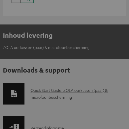
Inhoud levering
ZOLA oorkussen (paar) & microfoonbescherming
Downloads & support
D
Quick Start Guide: ZOLA oorkussen (paar) &
microfoonbescherming
o
w
n
l
V
Verzendinformatie