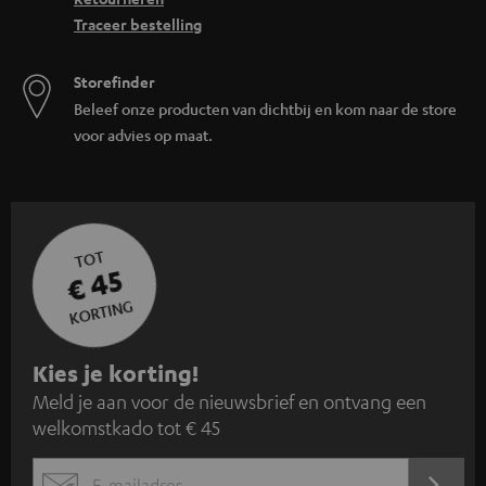
Traceer bestelling
Storefinder
Beleef onze producten van dichtbij en kom naar de store
voor advies op maat.
TOT
€ 45
KORTING
A
Kies je korting!
Meld je aan voor de nieuwsbrief en ontvang een
a
welkomstkado tot € 45
n
m