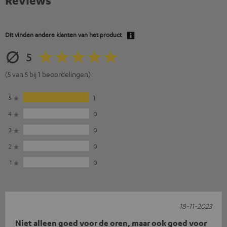
Reviews
Dit vinden andere klanten van het product
5
(5 van 5 bij 1 beoordelingen)
5
1
4
0
3
0
2
0
1
0
18-11-2023
Niet alleen goed voor de oren, maar ook goed voor