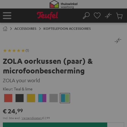
GA
NAAR
NHOUD
No
Ops
Home
Zoeken
Produ
winke
ACCESSOIRES
KOPTELEFOON ACCESSOIRES
(1)
ZOLA oorkussen (paar) &
microfoonbescherming
ZOLA your world
Kleur:
Teal & lime
Coral
Dark
Golden
Grape
Light
Teal
red
Gray
Amber
&
gray
&
€ 24,
99
aqua
lime
Incl. btw
excl.
Verzendkosten
€ 2,99