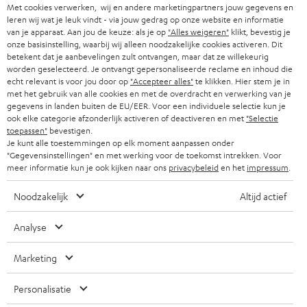
SMART HOME
Met cookies verwerken, wij en andere marketingpartners jouw gegevens en
b
B2B
leren wij wat je leuk vindt - via jouw gedrag op onze website en informatie
r
van je apparaat. Aan jou de keuze: als je op
"Alles weigeren"
klikt, bevestig je
ZWITSERLAND
BLUETOOTH
PARTNERPROGRAMMA
onze basisinstelling, waarbij wij alleen noodzakelijke cookies activeren. Dit
i
betekent dat je aanbevelingen zult ontvangen, maar dat ze willekeurig
KOPTELEFOONS
worden geselecteerd. Je ontvangt gepersonaliseerde reclame en inhoud die
e
NEDERLAND
BLOG
echt relevant is voor jou door op
"Accepteer alles"
te klikken. Hier stem je in
f
met het gebruik van alle cookies en met de overdracht en verwerking van je
BLUETOOTH KOPTELEFOONS
NEWSLETTER
gegevens in landen buiten de EU/EER. Voor een individuele selectie kun je
BELGIË
ook elke categorie afzonderlijk activeren of deactiveren en met
"Selectie
COMPLETE SETS
toepassen"
bevestigen.
STORES
Je kunt alle toestemmingen op elk moment aanpassen onder
FRANKRIJK
"Gegevensinstellingen" en met werking voor de toekomst intrekken. Voor
SPEAKERS
TEUFEL VOORDELEN
meer informatie kun je ook kijken naar ons
privacybeleid
en het
impressum
.
POLEN
ULTIMA
TEUFEL STORY
Noodzakelijk
Altijd actief
IN-EAR
SPANJE
MANAGEMENT
Analyse
'Kennelijke' (typ)fouten voorbehouden. De op de foto's afgebeelde
FANSHOP
DUURZAAMHEID
Marketing
accessoires zijn niet bij de levering inbegrepen. Eventuele
ITALIË
verwijderingskosten voor batterijen zijn bij de prijs inbegrepen.
NIEUWKOMERS
NORMEN EN WAARDES
Personalisatie
USA
©2026 Lautsprecher Teufel GmbH - All rights reserved.