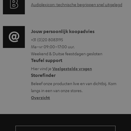
A
Audiolexicon: technische begrippen snel uitgelegd
n
n
m
u
t
f
e
d
i
o
n
i
C
Jouw persoonlijk koopadvies
e
r
t
o
o
+31 (0)20 8083195
i
m
e
Ma–vr 09:00–17:00 uur.
g
n
n
a
n
Weekend & Duitse feestdagen gesloten
l
t
f
t
Teufel support
o
a
o
i
Hier vind je
Veelgestelde vragen
s
c
Storefinder
r
e
s
t
Beleef onze producten live en van dichtbij. Kom
m
langs in een van onze stores.
a
i
a
Overzicht
r
n
t
y
f
i
o
e
r