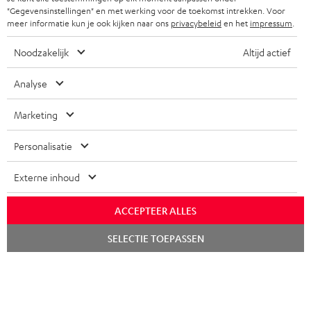
FRANKRIJK
"Gegevensinstellingen" en met werking voor de toekomst intrekken. Voor
SPEAKERS
TEUFEL VOORDELEN
meer informatie kun je ook kijken naar ons
privacybeleid
en het
impressum
.
POLEN
ULTIMA
TEUFEL STORY
Noodzakelijk
Altijd actief
IN-EAR
SPANJE
MANAGEMENT
Analyse
'Kennelijke' (typ)fouten voorbehouden. De op de foto's afgebeelde
FANSHOP
DUURZAAMHEID
Marketing
accessoires zijn niet bij de levering inbegrepen. Eventuele
ITALIË
verwijderingskosten voor batterijen zijn bij de prijs inbegrepen.
NIEUWKOMERS
NORMEN EN WAARDES
Personalisatie
USA
©2026 Lautsprecher Teufel GmbH - All rights reserved.
STUDENTENKORTING
Externe inhoud
Disclaimer
Algemene voorwaarden
Privacybeleid
ANDERE LANDEN
KADOBON
Instellingen privacybeleid
EU Data Act
hier de overeenkomst herroepen
ACCEPTEER ALLES
TOEGANKELIJKHEID
Chat
SELECTIE TOEPASSEN
starten