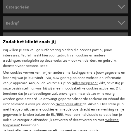
o
Categorieën
r
HOME CINEMA SPEAKERS
n
Bedrijf
i
COMPLETE SYSTEMEN
SUPPORT
e
Teufel online shops
Zodat het klinkt zoals jij
SOUNDBARS
u
CARRIÈRE
Wij willen je een veilige surfervaring bieden die precies past bij jouw
DUITSLAND
interesses. Teufel maakt hiervoor gebruik van cookies en andere
w
HIFI-SPEAKERS
trackingtechnologieën op deze websites – ook van derden, en gebruikt
PERS & MARKETING
s
diensten voor personalisatie.
OOSTENRIJK
SMART HOME
Met cookies verwerken, wij en andere marketingpartners jouw gegevens en
b
B2B
leren wij wat je leuk vindt - via jouw gedrag op onze website en informatie
r
van je apparaat. Aan jou de keuze: als je op
"Alles weigeren"
klikt, bevestig je
ZWITSERLAND
BLUETOOTH
PARTNERPROGRAMMA
onze basisinstelling, waarbij wij alleen noodzakelijke cookies activeren. Dit
i
betekent dat je aanbevelingen zult ontvangen, maar dat ze willekeurig
KOPTELEFOONS
worden geselecteerd. Je ontvangt gepersonaliseerde reclame en inhoud die
e
NEDERLAND
BLOG
echt relevant is voor jou door op
"Accepteer alles"
te klikken. Hier stem je in
f
met het gebruik van alle cookies en met de overdracht en verwerking van je
BLUETOOTH KOPTELEFOONS
NEWSLETTER
gegevens in landen buiten de EU/EER. Voor een individuele selectie kun je
BELGIË
ook elke categorie afzonderlijk activeren of deactiveren en met
"Selectie
COMPLETE SETS
toepassen"
bevestigen.
STORES
Je kunt alle toestemmingen op elk moment aanpassen onder