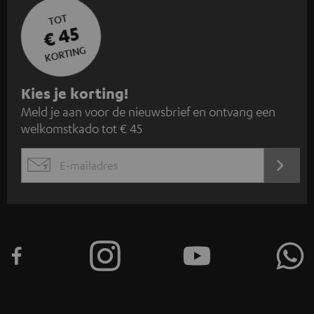
TOT
€ 45
KORTING
A
Kies je korting!
Meld je aan voor de nieuwsbrief en ontvang een
a
welkomstkado tot € 45
n
m
AANM
EMAIL
e
WIDGET
l
d
e
n
v
o