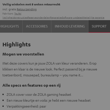
Veilig winkelen met 8 weken retourrecht
incl. gratis
Retourzending
Fabrikant:
Teufel
Veiligheidsinstructies
Reserveonderdelen
Reparaties
Software-updates
Wettelijke garantie
HIGHLIGHTS
ACCESSOIRES
INHOUD LEVERING
SUPPORT
Highlights
Mogen we voorstellen
Met deze covers kun je jouw ZOLA van kleur veranderen. Erop
klikken en klaar is de nieuwe look. Perfect passend bij je nieuwe
toetsenbord, mousepad, bureaulamp – you name it...
Alle specs en features op een rij
ZOLA cover voor de ZOLA gaming headset
Een nieuw kleurtje en voila: je hebt een nieuwe headset
Verpakkingseenheid: paar