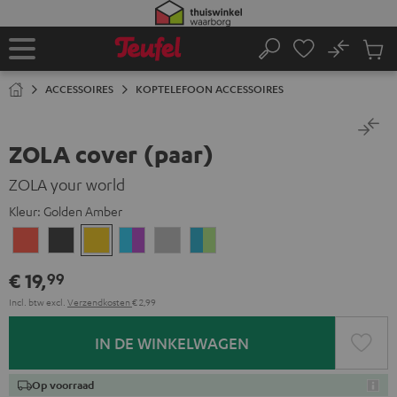
GA
NAAR
NHOUD
No
Ops
Home
Zoeken
Produ
winke
ACCESSOIRES
KOPTELEFOON ACCESSOIRES
ZOLA cover (paar)
ZOLA your world
Kleur:
Golden Amber
Coral
Dark
Golden
Grape
Light
Teal
red
Gray
Amber
&
gray
&
€ 19,
99
aqua
lime
Incl. btw
excl.
Verzendkosten
€ 2,99
IN DE WINKELWAGEN
Op voorraad