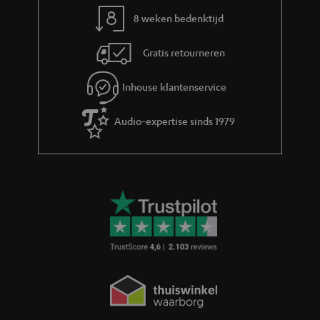
m
8 weken bedenktijd
a
Gratis retourneren
t
i
Inhouse klantenservice
e
Audio-expertise sinds 1979