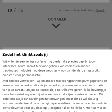
*
10
/ 116
automatisch vertaald door
DeepL
TOON MEER
Zodat het klinkt zoals jij
Wij willen je een veilige surfervaring bieden die precies past bij jouw
interesses. Teufel maakt hiervoor gebruik van cookies en andere
trackingtechnologieën op deze websites – ook van derden, en gebruikt
"is en blijft een highlight in zijn prijsklasse"
diensten voor personalisatie.
Met cookies verwerken, wij en andere marketingpartners jouw gegevens en
HiFi Vision
leren wij wat je leuk vindt - via jouw gedrag op onze website en informatie
van je apparaat. Aan jou de keuze: als je op
"Alles weigeren"
klikt, bevestig je
02/2019
onze basisinstelling, waarbij wij alleen noodzakelijke cookies activeren. Dit
betekent dat je aanbevelingen zult ontvangen, maar dat ze willekeurig
Meer...
worden geselecteerd. Je ontvangt gepersonaliseerde reclame en inhoud die
echt relevant is voor jou door op
"Accepteer alles"
te klikken. Hier stem je in