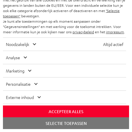
met het gebruik van alle cookies en met de overdracht en verwerking van je
gegevens in landen buiten de EU/EER. Voor een individuele selectie kun je
ook elke categorie afzonderlijk activeren of deactiveren en met
"Selectie
toepassen"
bevestigen.
Je kunt alle toestemmingen op elk moment aanpassen onder
"Gegevensinstellingen" en met werking voor de toekomst intrekken. Voor
"Opvallend goed"
meer informatie kun je ook kijken naar ons
privacybeleid
en het
impressum
.
HVT
Noodzakelijk
Altijd actief
06/2019
Analyse
Meer...
Marketing
Personalisatie
Externe inhoud
"Goede staande speakers zijn meestal een dure grap. Teufel
ACCEPTEER ALLES
maakt een uitzondering."
Chat
SELECTIE TOEPASSEN
icreate
starten
12/2018