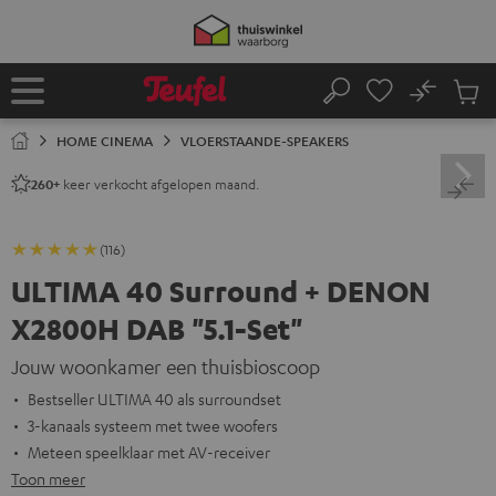
GA
50% verzendkosten besparen met
VKF-72F
NAAR
NHOUD
06
D
:
20
H
:
28
M
:
36
S
No
Ops
Home
Zoeken
Produ
winke
HOME CINEMA
VLOERSTAANDE-SPEAKERS
keer verkocht afgelopen maand.
260+
(116)
ULTIMA 40 Surround + DENON
X2800H DAB "5.1-Set"
Jouw woonkamer een thuisbioscoop
Bestseller ULTIMA 40 als surroundset
3-kanaals systeem met twee woofers
Meteen speelklaar met AV-receiver
Toon meer