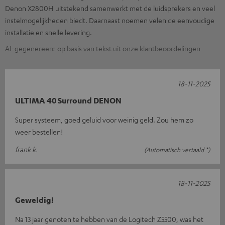
Denon X2800H uitstekend samenwerkt met de luidsprekers en veel
instelmogelijkheden biedt. Daarnaast noemen velen de eenvoudige
installatie en snelle levering.
AI-gegenereerd op basis van tekst uit onze klantbeoordelingen
18-11-2025
ULTIMA 40 Surround DENON
Super systeem, goed geluid voor weinig geld. Zou hem zo
weer bestellen!
frank k.
(Automatisch vertaald *)
18-11-2025
Geweldig!
Na 13 jaar genoten te hebben van de Logitech Z5500, was het