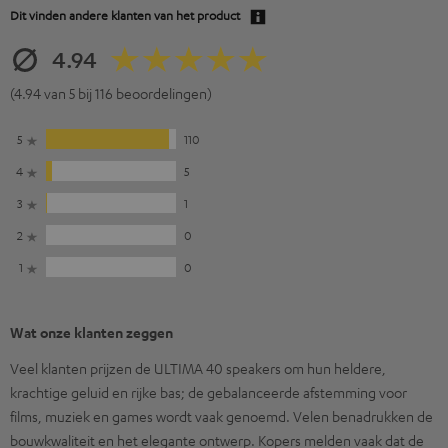
Dit vinden andere klanten van het product
4.94
(4.94 van 5 bij 116 beoordelingen)
5
110
4
5
3
1
2
0
1
0
Wat onze klanten zeggen
Veel klanten prijzen de ULTIMA 40 speakers om hun heldere,
krachtige geluid en rijke bas; de gebalanceerde afstemming voor
films, muziek en games wordt vaak genoemd. Velen benadrukken de
bouwkwaliteit en het elegante ontwerp. Kopers melden vaak dat de