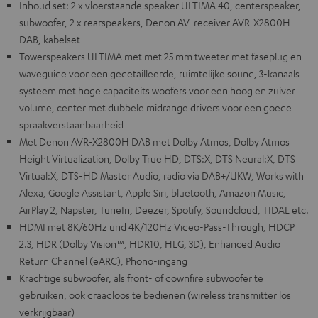
Inhoud set: 2 x vloerstaande speaker ULTIMA 40, centerspeaker,
subwoofer, 2 x rearspeakers, Denon AV-receiver AVR-X2800H
DAB, kabelset
Towerspeakers ULTIMA met met 25 mm tweeter met faseplug en
waveguide voor een gedetailleerde, ruimtelijke sound, 3-kanaals
systeem met hoge capaciteits woofers voor een hoog en zuiver
volume, center met dubbele midrange drivers voor een goede
spraakverstaanbaarheid
Met Denon AVR-X2800H DAB met Dolby Atmos, Dolby Atmos
Height Virtualization, Dolby True HD, DTS:X, DTS Neural:X, DTS
Virtual:X, DTS-HD Master Audio, radio via DAB+/UKW, Works with
Alexa, Google Assistant, Apple Siri, bluetooth, Amazon Music,
AirPlay 2, Napster, TuneIn, Deezer, Spotify, Soundcloud, TIDAL etc.
HDMI met 8K/60Hz und 4K/120Hz Video-Pass-Through, HDCP
2.3, HDR (Dolby Vision™, HDR10, HLG, 3D), Enhanced Audio
Return Channel (eARC), Phono-ingang
Krachtige subwoofer, als front- of downfire subwoofer te
gebruiken, ook draadloos te bedienen (wireless transmitter los
verkrijgbaar)