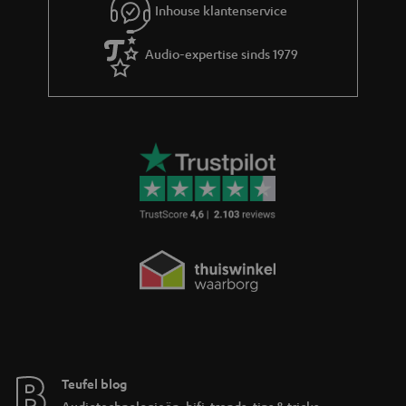
i
Inhouse klantenservice
e
Audio-expertise sinds 1979
Teufel blog
Audiotechnologieën, hifi-trends, tips & tricks