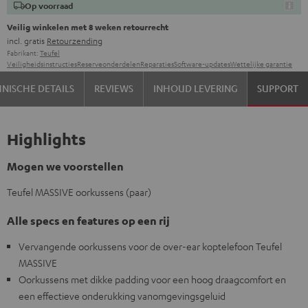
Op voorraad
Veilig winkelen met 8 weken retourrecht
incl. gratis
Retourzending
Fabrikant:
Teufel
Veiligheidsinstructies
Reserveonderdelen
Reparaties
Software-updates
Wettelijke garantie
NISCHE DETAILS
REVIEWS
INHOUD LEVERING
SUPPORT
Highlights
Mogen we voorstellen
Teufel MASSIVE oorkussens (paar)
Alle specs en features op een rij
Vervangende oorkussens voor de over-ear koptelefoon Teufel
MASSIVE
Oorkussens met dikke padding voor een hoog draagcomfort en
een effectieve onderukking vanomgevingsgeluid