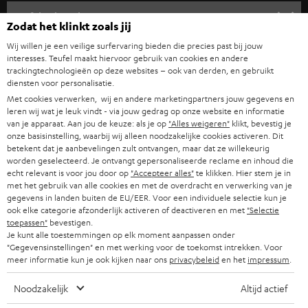
COMPLETE SYSTEMEN
SUPPORT
e
Teufel online shops
Zodat het klinkt zoals jij
SOUNDBARS
u
CARRIÈRE
Wij willen je een veilige surfervaring bieden die precies past bij jouw
DUITSLAND
w
interesses. Teufel maakt hiervoor gebruik van cookies en andere
HIFI-SPEAKERS
PERS & MARKETING
trackingtechnologieën op deze websites – ook van derden, en gebruikt
s
diensten voor personalisatie.
OOSTENRIJK
SMART HOME
b
Met cookies verwerken, wij en andere marketingpartners jouw gegevens en
B2B
leren wij wat je leuk vindt - via jouw gedrag op onze website en informatie
r
ZWITSERLAND
BLUETOOTH
van je apparaat. Aan jou de keuze: als je op
"Alles weigeren"
klikt, bevestig je
PARTNERPROGRAMMA
onze basisinstelling, waarbij wij alleen noodzakelijke cookies activeren. Dit
i
betekent dat je aanbevelingen zult ontvangen, maar dat ze willekeurig
KOPTELEFOONS
e
worden geselecteerd. Je ontvangt gepersonaliseerde reclame en inhoud die
NEDERLAND
BLOG
echt relevant is voor jou door op
"Accepteer alles"
te klikken. Hier stem je in
f
BLUETOOTH KOPTELEFOONS
met het gebruik van alle cookies en met de overdracht en verwerking van je
NEWSLETTER
gegevens in landen buiten de EU/EER. Voor een individuele selectie kun je
BELGIË
ook elke categorie afzonderlijk activeren of deactiveren en met
"Selectie
COMPLETE SETS
STORES
toepassen"
bevestigen.
Je kunt alle toestemmingen op elk moment aanpassen onder
FRANKRIJK
SPEAKERS
"Gegevensinstellingen" en met werking voor de toekomst intrekken. Voor
TEUFEL VOORDELEN
meer informatie kun je ook kijken naar ons
privacybeleid
en het
impressum
.
POLEN
ULTIMA
TEUFEL STORY
Noodzakelijk
Altijd actief
IN-EAR