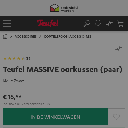
GA
NAAR
NHOUD
No
Ops
Home
Zoeken
Produ
winke
ACCESSOIRES
KOPTELEFOON ACCESSOIRES
(35)
Teufel MASSIVE oorkussen (paar)
Kleur:
Zwart
€ 16,
99
Incl. btw
excl.
Verzendkosten
€ 2,99
IN DE WINKELWAGEN