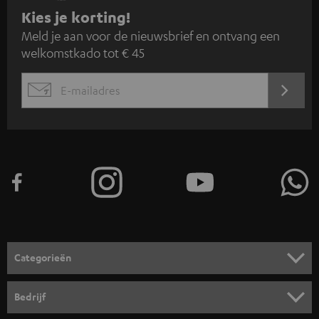
A
Kies je korting!
Meld je aan voor de nieuwsbrief en ontvang een
a
welkomstkado tot € 45
n
m
AANM
EMAIL
e
WIDGET
l
d
e
n
v
o
o
Categorieën
r
HOME CINEMA SPEAKERS
n
Bedrijf
i