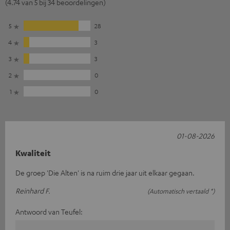
(4.74 van 5 bij 34 beoordelingen)
5
28
4
3
3
3
2
0
1
0
01-08-2026
Kwaliteit
De groep 'Die Alten' is na ruim drie jaar uit elkaar gegaan.
Reinhard F.
(Automatisch vertaald *)
Antwoord van Teufel: