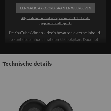
EENMALIG AKKOORD GAAN EN WEERGEVEN
Altijd externe inhoud weergeven? Schakel dit in de
gegevensinstellingen in
De YouTube/Vimeo video's bevatten externe inhoud.
Je kunt deze inhoud met een klik bekijken. Door het
aanklikken accepteer je externe inhoud te zien krijgt.
Hierdoor kunnen persoonlijke gegevens worden
verzameld en aan derden doorgestuurd. Meer info
Technische details
hierover vind je in ons
privacybeleid
.