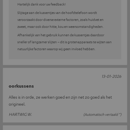
Hartelijk dank voor uw feedback!
Slijtage aan de kussentjes van de hoofdtelefoon wordt
veroorzaakt door diverse externe factoren, zoals huidvet en
zweet, maar ook door hitte, kou en weersomstandigheden.
Afhankelijk van het gebruik kunnen de kussentjes daardoor
sneller of langzamer slijten – dit is grotenapparaats te wijten aan
natuurlijke factoren waarop wij geen invloed hebben.
13-01-2026
oorkussens
Alles is in orde, ze werken goed en zijn net zo goed als het
origineel.
HARTWIG W.
(Automatisch vertaald *)