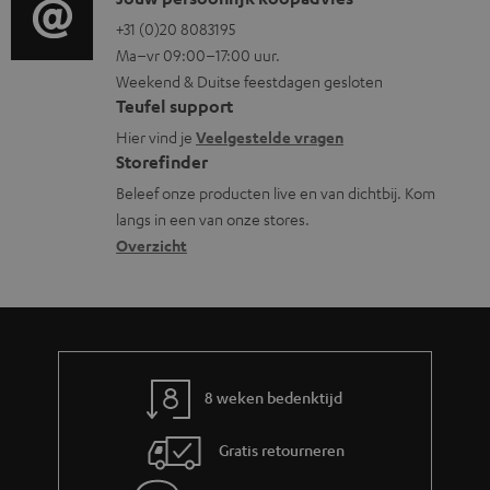
C
e
r
o
o
+31 (0)20 8083195
i
m
Ma–vr 09:00–17:00 uur.
g
n
n
a
Weekend & Duitse feestdagen gesloten
l
t
f
t
Teufel support
o
a
o
i
Hier vind je
Veelgestelde vragen
s
c
Storefinder
r
e
s
t
Beleef onze producten live en van dichtbij. Kom
m
langs in een van onze stores.
a
i
a
Overzicht
r
n
t
y
f
i
o
e
r
m
8 weken bedenktijd
a
Gratis retourneren
t