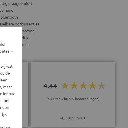
ettig draagcomfort
 de hand
 bluetooth
selbare oorkussentjes
gebouwde microfoon
en snelle laadtijd
ufel
sief transportcase
sites –
wij wat
jou de
lleen
4.44
n, maar
en"
en inhoud
(4.44 van 5 bij 369 beoordelingen)
et het
landen
lijk
ALLE REVIEWS
en" en