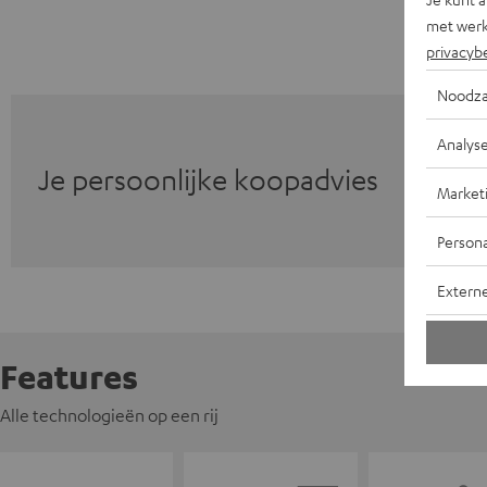
met werk
privacyb
Noodza
Analys
Je persoonlijke koopadvies
Market
Persona
Extern
Features
Alle technologieën op een rij