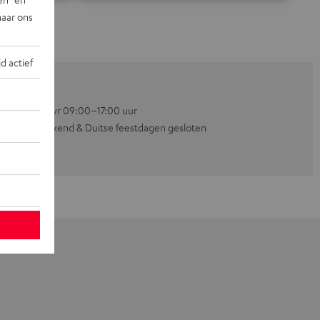
naar ons
jd actief
Ma–vr 09:00–17:00 uur
Weekend & Duitse feestdagen gesloten