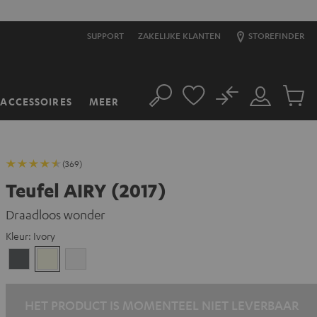
SUPPORT
ZAKELIJKE KLANTEN
STOREFINDER
No
ACCESSOIRES
MEER
Zoeken
Mijn
Produc
account
winkel
(369)
Teufel AIRY (2017)
Draadloos wonder
Kleur:
Ivory
Antraciet
Ivory
Wit
HET PRODUCT IS MOMENTEEL NIET LEVERBAAR