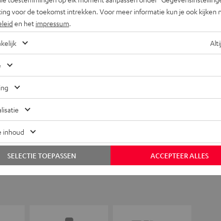
ing voor de toekomst intrekken. Voor meer informatie kun je ook kijken 
eleid
en het
impressum
.
kelijk
Alti
e
+31 (0)20 8083195
ing
lisatie
e inhoud
SELECTIE TOEPASSEN
ACCEPTEER ALLES