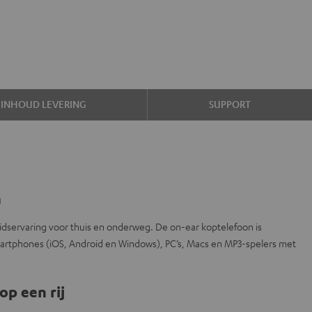
INHOUD LEVERING
SUPPORT
n
idservaring voor thuis en onderweg. De on-ear koptelefoon is
martphones (iOS, Android en Windows), PC’s, Macs en MP3-spelers met
op een rij