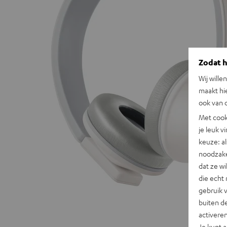
Zodat he
Wij wille
maakt hi
ook van d
Met cook
je leuk v
keuze: al
noodzake
dat ze w
die echt 
gebruik 
buiten de
activere
Je kunt 