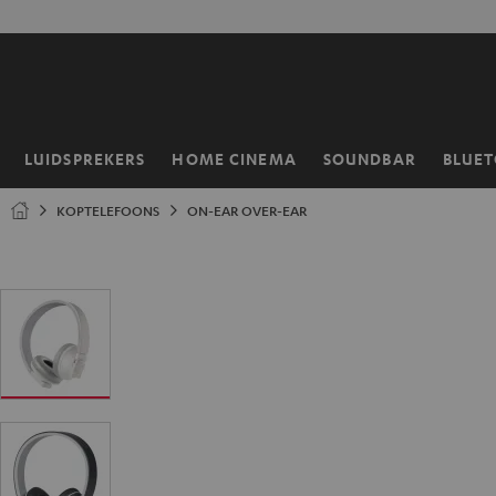
GA
NAAR
NHOUD
LUIDSPREKERS
HOME CINEMA
SOUNDBAR
BLUE
Home
KOPTELEFOONS
ON-EAR OVER-EAR