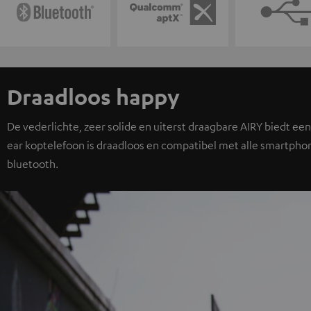
Draadloos happy
De vederlichte, zeer solide en uiterst draagbare AIRY biedt ee
ear koptelefoon is draadloos en compatibel met alle smartpho
bluetooth.