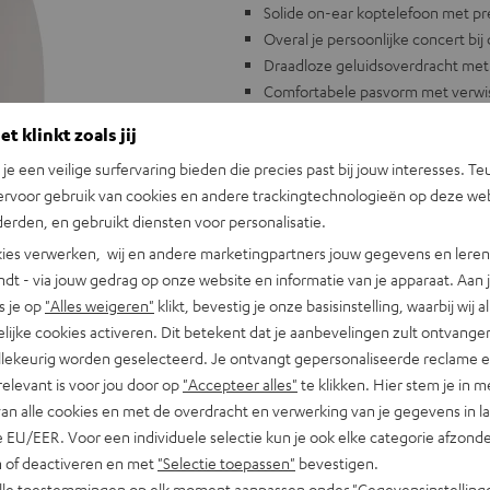
Solide on-ear koptelefoon met pr
Overal je persoonlijke concert bij
Draadloze geluidsoverdracht met
Comfortabele pasvorm met verwis
Draadloze communicatie met in
t klinkt zoals jij
Batterij met speelduur van 20 uur 
n je een veilige surfervaring bieden die precies past bij jouw interesses. Te
Verkrijgbaar in wit en zwart, inclu
ervoor gebruik van cookies en andere trackingtechnologieën op deze web
erden, en gebruikt diensten voor personalisatie.
ies verwerken, wij en andere marketingpartners jouw gegevens en leren 
indt - via jouw gedrag op onze website en informatie van je apparaat. Aan 
s je op
"Alles weigeren"
klikt, bevestig je onze basisinstelling, waarbij wij a
lijke cookies activeren. Dit betekent dat je aanbevelingen zult ontvange
"Oren in de watt
illekeurig worden geselecteerd. Je ontvangt gepersonaliseerde reclame 
relevant is voor jou door op
"Accepteer alles"
te klikken. Hier stem je in m
Hardware.info
van alle cookies en met de overdracht en verwerking van je gegevens in 
10/2016
 EU/EER. Voor een individuele selectie kun je ook elke categorie afzonder
ALLE RECENSIES
n of deactiveren en met
"Selectie toepassen"
bevestigen.
alle toestemmingen op elk moment aanpassen onder "Gegevensinstelling