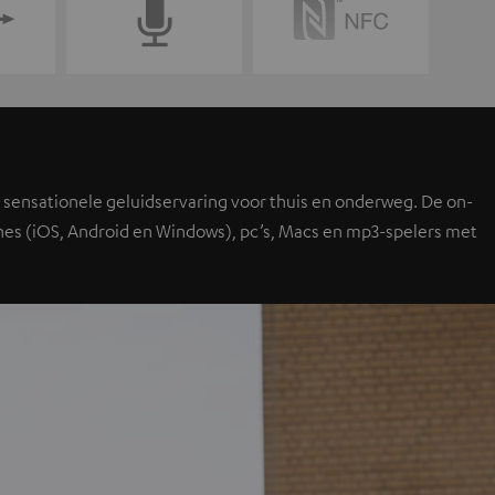
n sensationele geluidservaring voor thuis en onderweg. De on-
nes (iOS, Android en Windows), pc’s, Macs en mp3-spelers met