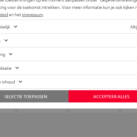
+31 (0)20 8083195
ing voor de toekomst intrekken. Voor meer informatie kun je ook kijken 
eleid
en het
impressum
.
kelijk
Alti
e
ing
lisatie
e inhoud
SELECTIE TOEPASSEN
ACCEPTEER ALLES