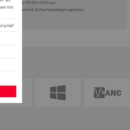
Ma–vr 09:00–17:00 uur
naar ons
Weekend & Duitse feestdagen gesloten
jd actief