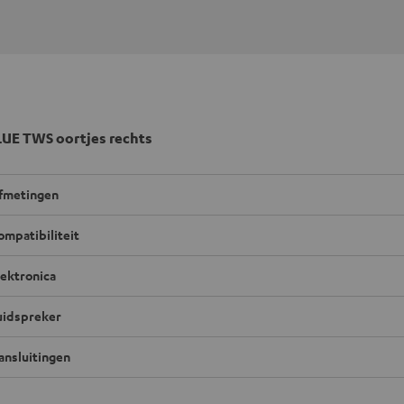
UE TWS oortjes rechts
fmetingen
ompatibiliteit
lektronica
uidspreker
ansluitingen