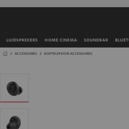
GA
NAAR
NHOUD
LUIDSPREKERS
HOME CINEMA
SOUNDBAR
BLUE
Home
ACCESSOIRES
KOPTELEFOON ACCESSOIRES