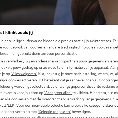
t klinkt zoals jij
n je een veilige surfervaring bieden die precies past bij jouw interesses. Te
ervoor gebruik van cookies en andere trackingtechnologieën op deze web
erden, en gebruikt diensten voor personalisatie.
ies verwerken, wij en andere marketingpartners jouw gegevens en leren 
indt - via jouw gedrag op onze website en informatie van je apparaat. Aan 
s je op
"Alles weigeren"
klikt, bevestig je onze basisinstelling, waarbij wij a
lijke cookies activeren. Dit betekent dat je aanbevelingen zult ontvange
illekeurig worden geselecteerd. Je ontvangt gepersonaliseerde reclame 
relevant is voor jou door op
"Accepteer alles"
te klikken. Hier stem je in m
van alle cookies en met de overdracht en verwerking van je gegevens in 
 EU/EER. Voor een individuele selectie kun je ook elke categorie afzonder
n of deactiveren en met
"Selectie toepassen"
bevestigen.
alle toestemmingen op elk moment aanpassen onder "Gegevensinstelling