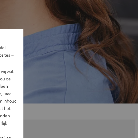
ufel
sites –
wij wat
jou de
lleen
n, maar
en inhoud
et het
landen
lijk
en" en