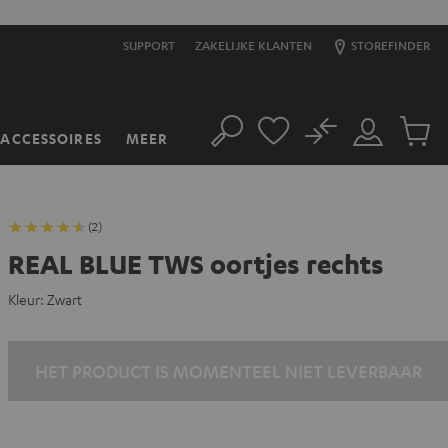
SUPPORT
ZAKELIJKE KLANTEN
STOREFINDER
No
ACCESSOIRES
MEER
Zoeken
Mijn
Produc
account
winkel
(2)
REAL BLUE TWS oortjes rechts
Kleur:
Zwart
HET PRODUCT IS MOMENTEEL NIET LEVERBAAR