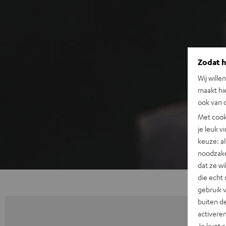
Zodat he
Wij wille
maakt hi
ook van d
Met cook
je leuk v
keuze: al
noodzake
dat ze w
die echt 
gebruik 
buiten de
activere
Je kunt 