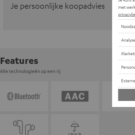
Je persoonlijke koopadvies
met werk
privacyb
Noodza
Analys
Market
Features
Persona
Alle technologieën op een rij
Extern