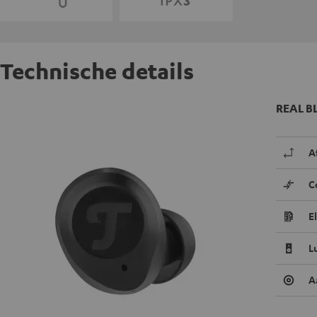
Technische details
REAL BL
A
C
E
L
A