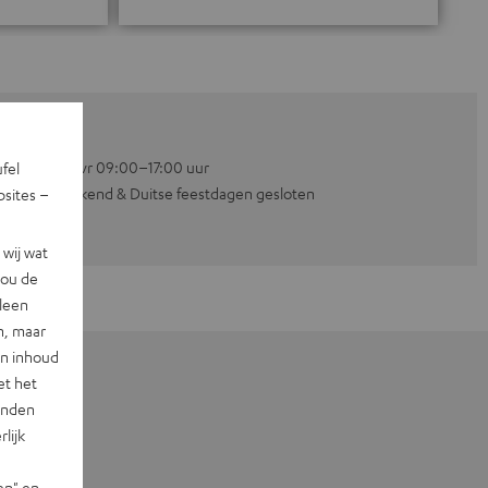
Ma–vr 09:00–17:00 uur
ufel
Weekend & Duitse feestdagen gesloten
sites –
wij wat
jou de
lleen
n, maar
en inhoud
et het
landen
lijk
en" en