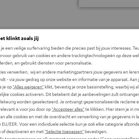
t klinkt zoals jij
n je een veilige surfervaring bieden die precies past bij jouw interesses. Te
+31 (0)20 8083195
ervoor gebruik van cookies en andere trackingtechnologieën op deze web
erden, en gebruikt diensten voor personalisatie.
ies verwerken, wij en andere marketingpartners jouw gegevens en leren 
indt - via jouw gedrag op onze website en informatie van je apparaat. Aan 
s je op
"Alles weigeren"
klikt, bevestig je onze basisinstelling, waarbij wij a
lijke cookies activeren. Dit betekent dat je aanbevelingen zult ontvange
illekeurig worden geselecteerd. Je ontvangt gepersonaliseerde reclame 
relevant is voor jou door op
"Accepteer alles"
te klikken. Hier stem je in m
van alle cookies en met de overdracht en verwerking van je gegevens in 
 EU/EER. Voor een individuele selectie kun je ook elke categorie afzonder
n of deactiveren en met
"Selectie toepassen"
bevestigen.
alle toestemmingen op elk moment aanpassen onder "Gegevensinstelling