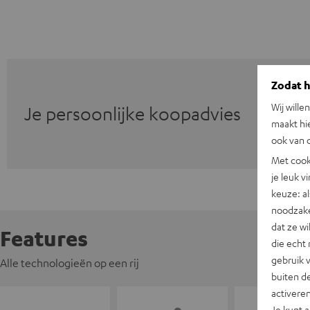
Zodat he
Wij wille
Je persoonlijke koopadvies
maakt hi
ook van d
Met cook
je leuk v
keuze: al
noodzake
dat ze w
Features
die echt 
gebruik 
Alle technologieën op een rij
buiten de
activere
Je kunt 