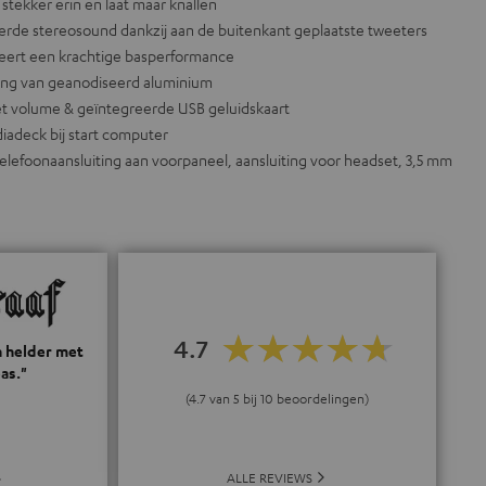
stekker erin en laat maar knallen
erde stereosound dankzij aan de buitenkant geplaatste tweeters
eert een krachtige basperformance
ing van geanodiseerd aluminium
et volume & geïntegreerde USB geluidskaart
adeck bij start computer
elefoonaansluiting aan voorpaneel, aansluiting voor headset, 3,5 mm
4.7
n helder met
as."
(4.7 van 5 bij 10 beoordelingen)
ALLE REVIEWS