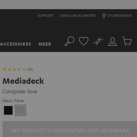
SUPPORT
ZAKELIJKE KLANTEN
STOREFINDER
No
ACCESSOIRES
MEER
Zoeken
Mijn
Produc
account
winkel
(10)
Mediadeck
Computer love
Kleur:
Silver
Zwart
Silver
HET PRODUCT IS MOMENTEEL NIET LEVERBAAR