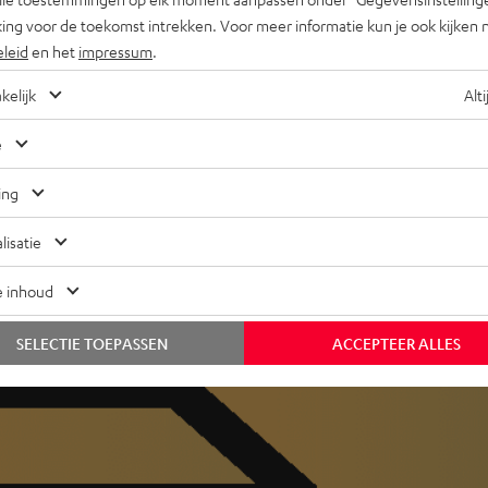
ing voor de toekomst intrekken. Voor meer informatie kun je ook kijken 
eleid
en het
impressum
.
kelijk
Alti
op je bureau, thuis of
e
ing
lisatie
e inhoud
SELECTIE TOEPASSEN
ACCEPTEER ALLES