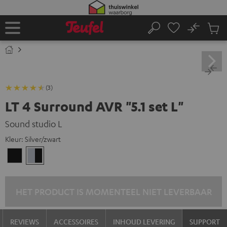
GA
NAAR
NHOUD
No
Ops
Home
Zoeken
Produ
winke
(3)
LT 4 Surround AVR "5.1 set L"
Sound studio L
Kleur:
Silver/zwart
Zwart/zwart
Silver/zwart
HET PRODUCT IS MOMENTEEL NIET LEVERBAAR
REVIEWS
ACCESSOIRES
INHOUD LEVERING
SUPPORT