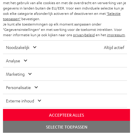
met het gebruik van alle cookies en met de overdracht en verwerking van je
f
gegevens in landen buiten de EU/EER. Voor een individuele selectie kun je
BLUETOOTH KOPTELEFOONS
NEWSLETTER
ook elke categorie afzonderlijk activeren of deactiveren en met
"Selectie
BELGIË
toepassen"
bevestigen.
COMPLETE SETS
Je kunt alle toestemmingen op elk moment aanpassen onder
STORES
"Gegevensinstellingen" en met werking voor de toekomst intrekken. Voor
FRANKRIJK
meer informatie kun je ook kijken naar ons
privacybeleid
en het
impressum
.
SPEAKERS
TEUFEL VOORDELEN
Noodzakelijk
Altijd actief
POLEN
ULTIMA
TEUFEL STORY
Analyse
IN-EAR
SPANJE
MANAGEMENT
'Kennelijke' (typ)fouten voorbehouden. De op de foto's afgebeelde
Marketing
FANSHOP
DUURZAAMHEID
accessoires zijn niet bij de levering inbegrepen. Eventuele
ITALIË
verwijderingskosten voor batterijen zijn bij de prijs inbegrepen.
Personalisatie
NIEUWKOMERS
NORMEN EN WAARDES
USA
©2026 Lautsprecher Teufel GmbH - All rights reserved.
Externe inhoud
STUDENTENKORTING
Disclaimer
Algemene voorwaarden
Privacybeleid
ANDERE LANDEN
ACCEPTEER ALLES
KADOBON
Instellingen privacybeleid
EU Data Act
hier de overeenkomst herroepen
Chat
SELECTIE TOEPASSEN
starten
TOEGANKELIJKHEID