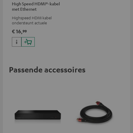
High Speed HDMI®-kabel
met Ethernet
Highspeed HDMI kabel
ondersteunt actuele
standaards zoals 4K 50/60p en
€ 16,
99
4K 3D
Passende accessoires