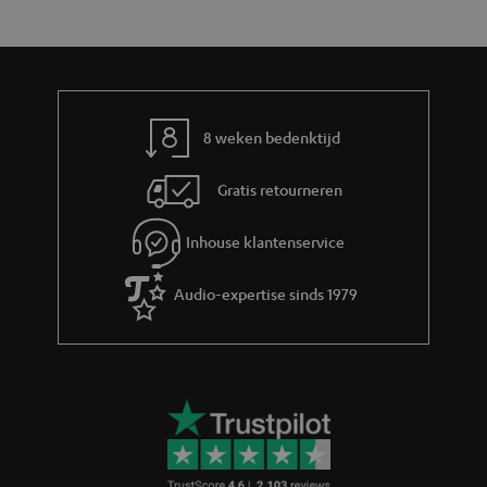
r
n
t
y
f
i
o
e
r
m
8 weken bedenktijd
a
Gratis retourneren
t
i
Inhouse klantenservice
e
Audio-expertise sinds 1979