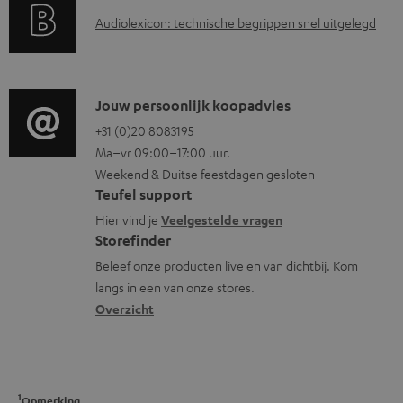
a
n
i
A
Audiolexicon: technische begrippen snel uitgelegd
n
n
u
t
f
d
i
o
i
C
Jouw persoonlijk koopadvies
e
r
o
o
+31 (0)20 8083195
i
m
Ma–vr 09:00–17:00 uur.
g
n
n
a
Weekend & Duitse feestdagen gesloten
l
t
f
t
Teufel support
o
a
o
i
Hier vind je
Veelgestelde vragen
s
c
Storefinder
r
e
s
t
Beleef onze producten live en van dichtbij. Kom
m
langs in een van onze stores.
a
i
a
Overzicht
r
n
t
y
f
i
o
e
1
Opmerking