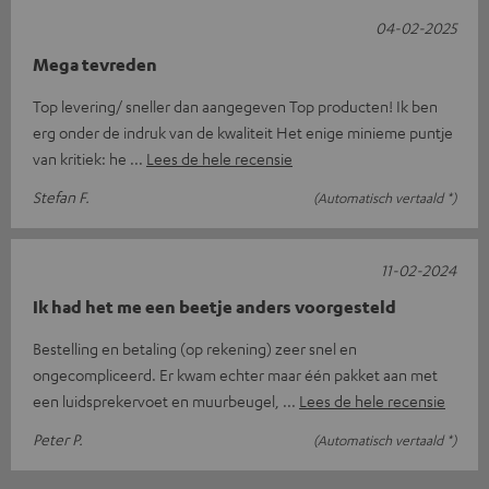
04-02-2025
Mega tevreden
Top levering/ sneller dan aangegeven Top producten! Ik ben
erg onder de indruk van de kwaliteit Het enige minieme puntje
van kritiek: he
Lees de hele recensie
Stefan F.
(Automatisch vertaald *)
11-02-2024
Ik had het me een beetje anders voorgesteld
Bestelling en betaling (op rekening) zeer snel en
ongecompliceerd. Er kwam echter maar één pakket aan met
een luidsprekervoet en muurbeugel,
Lees de hele recensie
Peter P.
(Automatisch vertaald *)