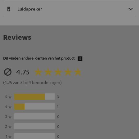
Luidspreker
Reviews
Dit vinden andere klanten van het product
4.75
(4.75 van 5 bij 4 beoordelingen)
5
3
4
1
3
0
2
0
1
0