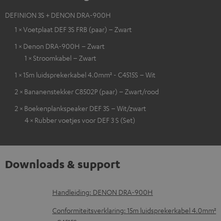
DEFINION 3S + DENON DRA-900H
1 × Voetplaat DEF 3S FRB (paar) – Zwart
1 × Denon DRA-900H – Zwart
1 × Stroomkabel – Zwart
1 × 15m luidsprekerkabel 4.0mm² - C4515S – Wit
2 × Bananenstekker C8502P (paar) – Zwart/rood
2 × Boekenplankspeaker DEF 3S – Wit/zwart
4 × Rubber voetjes voor DEF 3 S (Set)
Downloads & support
D
Handleiding: DENON DRA-900H
o
Conformiteitsverklaring: 15m luidsprekerkabel 4.0mm²