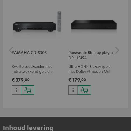
YAMAHA CD-S303
Panasonic Blu-ray player
Hi
DP-UB154
me
Kwaliteits cd-speler met
Ultra HD 4K Blu-ray speler
Hi
indrukwekkend geluid en
met Dolby Atmos en Multi
ond
hoogwaardige afwerking
HDR-ondersteuning,
sta
€ 379,
€ 179,
€ 
00
00
waaronder HDR10+ voor
4K
superieure beeldkwaliteit met
levensecht contrast en
kleuren
Inhoud levering