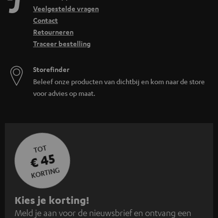
Veelgestelde vragen
Contact
Retourneren
Traceer bestelling
Storefinder
Beleef onze producten van dichtbij en kom naar de store
voor advies op maat.
TOT
€ 45
KORTING
A
Kies je korting!
Meld je aan voor de nieuwsbrief en ontvang een
a