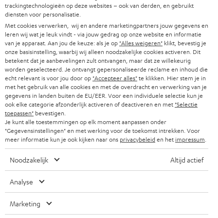
DUITSLAND
trackingtechnologieën op deze websites – ook van derden, en gebruikt
w
diensten voor personalisatie.
HIFI-SPEAKERS
PERS & MARKETING
s
Met cookies verwerken, wij en andere marketingpartners jouw gegevens en
OOSTENRIJK
leren wij wat je leuk vindt - via jouw gedrag op onze website en informatie
SMART HOME
b
B2B
van je apparaat. Aan jou de keuze: als je op
"Alles weigeren"
klikt, bevestig je
onze basisinstelling, waarbij wij alleen noodzakelijke cookies activeren. Dit
r
ZWITSERLAND
BLUETOOTH
betekent dat je aanbevelingen zult ontvangen, maar dat ze willekeurig
PARTNERPROGRAMMA
i
worden geselecteerd. Je ontvangt gepersonaliseerde reclame en inhoud die
echt relevant is voor jou door op
"Accepteer alles"
te klikken. Hier stem je in
KOPTELEFOONS
e
NEDERLAND
BLOG
met het gebruik van alle cookies en met de overdracht en verwerking van je
gegevens in landen buiten de EU/EER. Voor een individuele selectie kun je
f
BLUETOOTH KOPTELEFOONS
ook elke categorie afzonderlijk activeren of deactiveren en met
"Selectie
NEWSLETTER
BELGIË
toepassen"
bevestigen.
Je kunt alle toestemmingen op elk moment aanpassen onder
COMPLETE SETS
STORES
"Gegevensinstellingen" en met werking voor de toekomst intrekken. Voor
FRANKRIJK
meer informatie kun je ook kijken naar ons
privacybeleid
en het
impressum
.
SPEAKERS
TEUFEL VOORDELEN
Noodzakelijk
Altijd actief
POLEN
ULTIMA
TEUFEL STORY
Analyse
IN-EAR
SPANJE
MANAGEMENT
Marketing
'Kennelijke' (typ)fouten voorbehouden. De op de foto's afgebeelde
FANSHOP
DUURZAAMHEID
accessoires zijn niet bij de levering inbegrepen. Eventuele
ITALIË