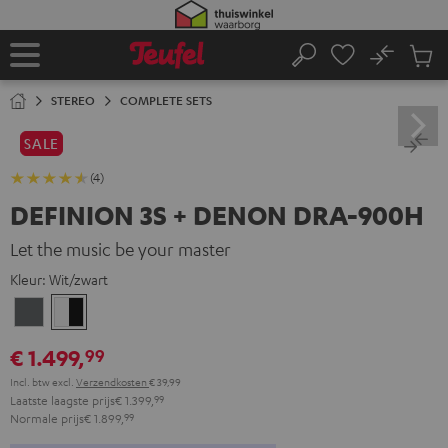
GA
NAAR
NHOUD
No
Ops
Home
Zoeken
Produ
winke
STEREO
COMPLETE SETS
SALE
(4)
DEFINION 3S + DENON DRA-900H
Let the music be your master
Kleur:
Wit/zwart
Antraciet
Wit/zwart
€ 1.499,
99
Incl. btw
excl.
Verzendkosten
€ 39,99
Laatste laagste prijs
€ 1.399,
99
Normale prijs
€ 1.899,
99