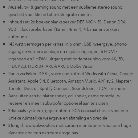
Muziek, tv- & gaming sound met een sublieme stereo sound,
geschikt voor kleine tot middelgrote ruimtes
Inhoud set: 2x boekenplankspeaker DEFINION 3S, Denon DRA-
900H, luidsprekerkabel (15mm, 4mm²), 4 bananenstekkers,
antennen
145 watt vermogen per kanaal in 6 ohm, USB-weergave, phono-
ingang en verdere analoge en digitale ingangen, 6 HDMI-
ingangen en 1 HDMI-uitgang met ondersteuning voor 4K, 3D,
HDCP 2.3, HDR10+, ARC/eARC & Dolby Vision
Radio via FM en DAB+, voice control met Works with Alexa, Google
Assistant, Apple Siri, Bluetooth, Amazon Music, AirPlay 2, Napster,
TuneIn, Deezer, Spotify Connect, Soundcloud, TIDAL en meer
Aansluiten aan tv, platenspeler, cd-speler, game console, tv-
receiver en meer, subwoofer optioneel aan te sluiten
3-kanaals systeem, gepatenteerd SCA coaxiaal chassis voor een
unieke ruimtelijke weergave en afstraling en precisie
3 long throw wokwoofers met carbon membranen voor een hoge
dynamiek en een extreem droge bas