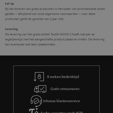
Let op
Bij het leveren van gratis producten in het kader van promotionele acties
gelden – afwijkend van onze algemene voorwaarden – voor deze
producten geldt de garantie van 2 jaar niet.
Levering
De levering van het gratis artikel Teufel MOVE 2 hoeft niet per se
tegelijkertijd met het aangeschafte product plaats te vinden. De levering
kan eventueel ook later plaatsvinden.
8 weken bedenktijd
Gratis retourneren
Inhouse klantenservice
Audio-expertise sinds 1979