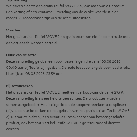
r
We geven slechts een gratis Teufel MOVE 2 bij aankoop van dit product.
m
Een korting of een contante uitbetaling van de winkelwaarde is niet
a
mogelijk. Kadobonnen zijn van de actie uitgesloten.
t
Voucher
i
Het gratis artikel Teufel MOVE 2 als gratis extra kan niet in combinatie met
een actiecode worden besteld.
e
Duur van de actie
Deze aanbieding geldt alleen voor bestellingen die vanaf 03.08.2026,
00:00 uur bij Teufel zijn gedaan. De actie loopt zo lang de voorraad strekt.
Uiterlijk tot 08.08.2026, 23:59 uur.
Bij retourneren
Het gratis artikel Teufel MOVE 2 heeft een verkoopwaarde van € 29,99.
Deze aanbieding is als eenheid te betrachten. De producten worden
samen aangeboden. Het is uitgesloten de koopovereenkomst te splitsen
(bijv. alleen te beperken op het gebruik van het gratis artikel Teufel MOVE
2). Dit houdt in dat bij een eventueel retourneren van het aangeschafte
product, ook het gratis artikel Teufel MOVE 2 geretourneerd dient te
worden.