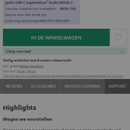
1
gratis USB-C koptelefoon
Teufel MOVE 2
Voucher kopiëren en inwisselen.
MOV-T4S
Slechts voor een korte tijd
Actie nog beschikbaar
0
0
D
:
0
7
H
:
5
9
M
:
0
6
S
IN DE WINKELWAGEN
Op voorraad
Veilig winkelen met 8 weken retourrecht
incl. gratis
Retourzending
Fabrikant:
Teufel
,
Denon
Veiligheidsinstructies
Reserveonderdelen
Reparaties
Software-updates
Wettelijke garantie
REVIEWS
ACCESSOIRES
INHOUD LEVERING
SUPPORT
Highlights
Mogen we voorstellen
Wanneer je een puur stereogeluid zoekt, en geen water bij de wijn