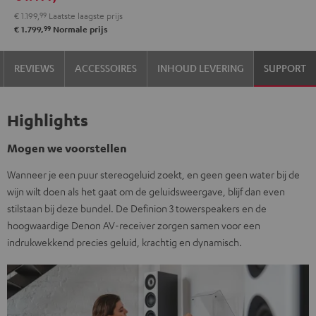
€ 1.199,
99
Laatste laagste prijs
99
€ 1.799,
Normale prijs
REVIEWS
ACCESSOIRES
INHOUD LEVERING
SUPPORT
Highlights
Mogen we voorstellen
Wanneer je een puur stereogeluid zoekt, en geen geen water bij de
wijn wilt doen als het gaat om de geluidsweergave, blijf dan even
stilstaan bij deze bundel. De Definion 3 towerspeakers en de
hoogwaardige Denon AV-receiver zorgen samen voor een
indrukwekkend precies geluid, krachtig en dynamisch.