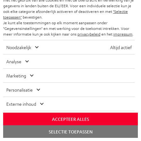
w
met het gebruik van alle cookies en met de overdracht en verwerking van je
Handleiding: Vloerstaande speaker DEF 3 F
gegevens in landen buiten de EU/EER. Voor een individuele selectie kun je
n
ook elke categorie afzonderlijk activeren of deactiveren en met
"Selectie
Quick Start Guide: Vloerstaande speaker DEF 3 F
toepassen"
bevestigen.
l
Je kunt alle toestemmingen op elk moment aanpassen onder
Safety Booklet: Vloerstaande speaker DEF 3 F
o
"Gegevensinstellingen" en met werking voor de toekomst intrekken. Voor
meer informatie kun je ook kijken naar ons
privacybeleid
en het
impressum
.
Handleiding: DENON DRA-800H
a
d
Noodzakelijk
Altijd actief
Conformiteitsverklaring: 15m luidsprekerkabel 4.0mm²
- C4515S
d
Analyse
o
c
Marketing
G
Wettelijke garantie
u
Personalisatie
a
m
r
e
Externe inhoud
a
n
ACCEPTEER ALLES
A
Audiolexicon: technische begrippen snel uitgelegd
n
t
u
Chat
t
SELECTIE TOEPASSEN
e
starten
d