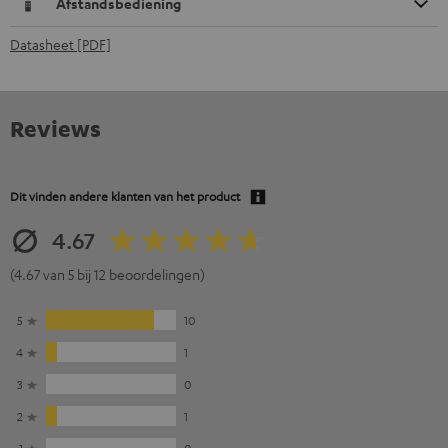
Afstandsbediening
Datasheet [PDF]
Reviews
Dit vinden andere klanten van het product
4.67
(4.67 van 5 bij 12 beoordelingen)
5
10
4
1
3
0
2
1
1
0