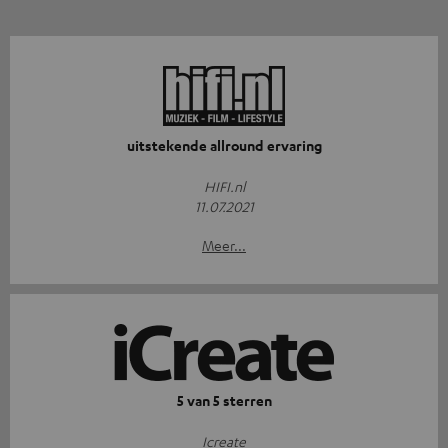
uitstekende allround ervaring
HIFI.nl
11.07.2021
Meer...
5 van 5 sterren
Icreate