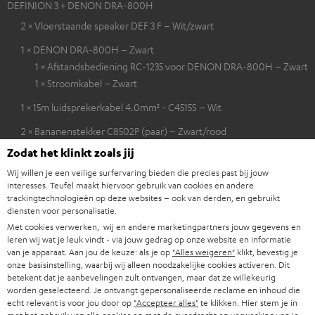
DEFINION 3 + DENON DRA-800H
2 × Vloerstaande speaker DEF 3 F – Wit/zwart
1 × DENON DRA-800H – Zwart
1 × Afstandsbediening RC-1235 voor DENON DRA-800H – Zwart
1 × Stroomkabel – Zwart
1 × 15m luidsprekerkabel 4.0mm² - C4515S – Wit
2 × Bananenstekker C8502P (paar) – Zwart/rood
Zodat het klinkt zoals jij
2 × Spikes voor vloerstaanders AC 8544 BA – Titaan
4 × Satellieten spike – Titaan
Wij willen je een veilige surfervaring bieden die precies past bij jouw
interesses. Teufel maakt hiervoor gebruik van cookies en andere
trackingtechnologieën op deze websites – ook van derden, en gebruikt
diensten voor personalisatie.
Met cookies verwerken, wij en andere marketingpartners jouw gegevens en
Downloads & support
leren wij wat je leuk vindt - via jouw gedrag op onze website en informatie
van je apparaat. Aan jou de keuze: als je op
"Alles weigeren"
klikt, bevestig je
onze basisinstelling, waarbij wij alleen noodzakelijke cookies activeren. Dit
D
Conformiteitsverklaring: Vloerstaande speaker DEF 3
betekent dat je aanbevelingen zult ontvangen, maar dat ze willekeurig
worden geselecteerd. Je ontvangt gepersonaliseerde reclame en inhoud die
F
o
echt relevant is voor jou door op
"Accepteer alles"
te klikken. Hier stem je in