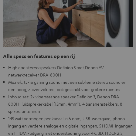
Alle specs en features op een rij
High end stereo speakers Definion 3 met Denon AV-
netwerkreceiver DRA-800H
Muziek, tv- & gaming sound met een sublieme stereo sound en
een hoog, zuiver volume, ook geschikt voor grotere ruimtes
Inhoud set: 2x vloerstaande speaker Definion 3, Denon DRA-
800H, luidsprekerkabel (15mm, 4mm²), 4 bananenstekkers, 8
spikes, antennen
145 watt vermogen per kanaal in 6 ohm, USB-weergave, phono-
ingang en verdere analoge en digitale ingangen, 5 HDMI-ingangen
en 1 HDMI-uitgang met ondersteuning voor 4K, 3D, HDCP 2.3,