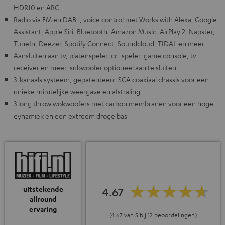
HDR10 en ARC
Radio via FM en DAB+, voice control met Works with Alexa, Google
Assistant, Apple Siri, Bluetooth, Amazon Music, AirPlay 2, Napster,
TuneIn, Deezer, Spotify Connect, Soundcloud, TIDAL en meer
Aansluiten aan tv, platenspeler, cd-speler, game console, tv-
receiver en meer, subwoofer optioneel aan te sluiten
3-kanaals systeem, gepatenteerd SCA coaxiaal chassis voor een
unieke ruimtelijke weergave en afstraling
3 long throw wokwoofers met carbon membranen voor een hoge
dynamiek en een extreem droge bas
uitstekende
4.67
allround
ervaring
(4.67 van 5 bij 12 beoordelingen)