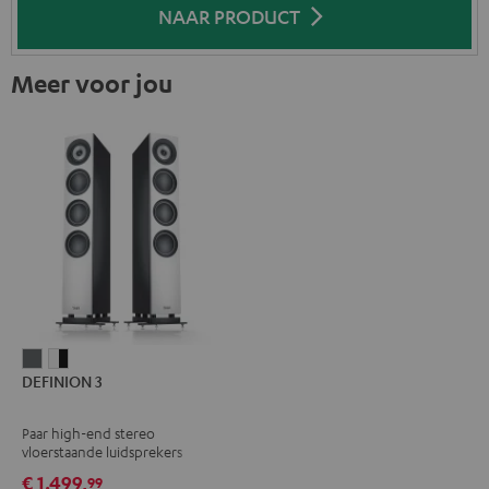
NAAR PRODUCT
Meer voor jou
DEFINION
DEFINION
DEFINION 3
3
3
Antraciet
Wit/zwart
Paar high-end stereo
vloerstaande luidsprekers
€ 1.499,
99