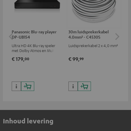
Panasonic Blu-ray player
30m luidsprekerkabel
Hi
DP-UB154
4.0mm² - C4530S
me
Ultra HD 4K Blu-ray speler
Luidsprekerkabel 2 x 4,0 mm²
Hi
met Dolby Atmos en Multi
ond
HDR-ondersteuning,
sta
€ 179,
€ 99,
€ 
00
99
waaronder HDR10+ voor
4K
superieure beeldkwaliteit met
levensecht contrast en
kleuren
Inhoud levering