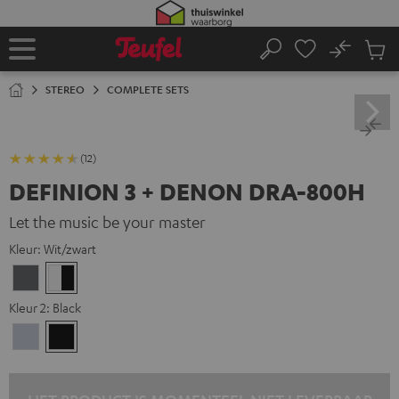
GA
NAAR
NHOUD
No
Ops
Home
Zoeken
Produ
winke
STEREO
COMPLETE SETS
(12)
DEFINION 3 + DENON DRA-800H
Let the music be your master
Kleur:
Wit/zwart
Antraciet
Wit/zwart
Kleur 2:
Black
Premium
Black
zilver