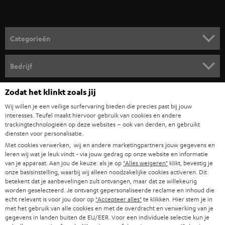
v
o
o
Categorieën
r
HOME CINEMA SPEAKERS
n
Bedrijf
i
COMPLETE SYSTEMEN
SUPPORT
Zodat het klinkt zoals jij
e
Teufel online shops
SOUNDBARS
Wij willen je een veilige surfervaring bieden die precies past bij jouw
u
CARRIÈRE
interesses. Teufel maakt hiervoor gebruik van cookies en andere
DUITSLAND
w
trackingtechnologieën op deze websites – ook van derden, en gebruikt
HIFI-SPEAKERS
PERS & MARKETING
diensten voor personalisatie.
s
OOSTENRIJK
Met cookies verwerken, wij en andere marketingpartners jouw gegevens en
SMART HOME
b
leren wij wat je leuk vindt - via jouw gedrag op onze website en informatie
B2B
van je apparaat. Aan jou de keuze: als je op
"Alles weigeren"
klikt, bevestig je
r
ZWITSERLAND
BLUETOOTH
onze basisinstelling, waarbij wij alleen noodzakelijke cookies activeren. Dit
PARTNERPROGRAMMA
betekent dat je aanbevelingen zult ontvangen, maar dat ze willekeurig
i
worden geselecteerd. Je ontvangt gepersonaliseerde reclame en inhoud die
KOPTELEFOONS
e
NEDERLAND
echt relevant is voor jou door op
"Accepteer alles"
te klikken. Hier stem je in
BLOG
met het gebruik van alle cookies en met de overdracht en verwerking van je
f
BLUETOOTH KOPTELEFOONS
gegevens in landen buiten de EU/EER. Voor een individuele selectie kun je
NEWSLETTER