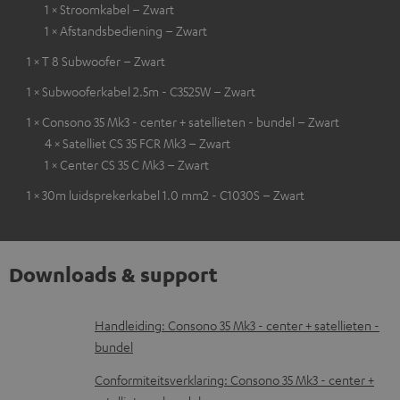
1 × Stroomkabel – Zwart
1 × Afstandsbediening – Zwart
1 × T 8 Subwoofer – Zwart
1 × Subwooferkabel 2.5m - C3525W – Zwart
1 × Consono 35 Mk3 - center + satellieten - bundel – Zwart
4 × Satelliet CS 35 FCR Mk3 – Zwart
1 × Center CS 35 C Mk3 – Zwart
1 × 30m luidsprekerkabel 1.0 mm2 - C1030S – Zwart
Downloads & support
D
Handleiding: Consono 35 Mk3 - center + satellieten -
bundel
o
w
Conformiteitsverklaring: Consono 35 Mk3 - center +