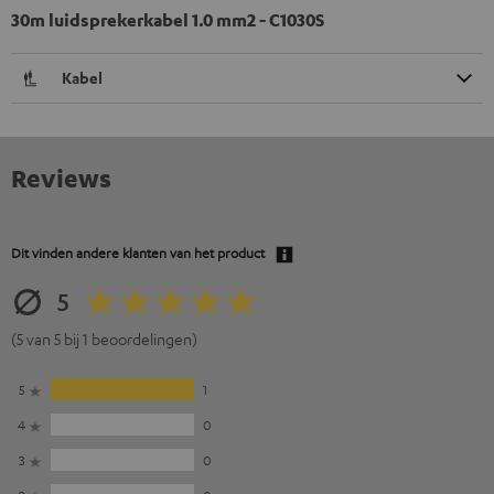
30m luidsprekerkabel 1.0 mm2 - C1030S
Kabel
Reviews
Dit vinden andere klanten van het product
5
(5 van 5 bij 1 beoordelingen)
5
1
4
0
3
0