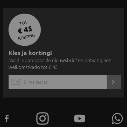
TOT
€ 45
KORTING
A
Kies je korting!
Meld je aan voor de nieuwsbrief en ontvang een
a
welkomstkado tot € 45
n
m
AANM
EMAIL
e
WIDGET
l
d
e
n