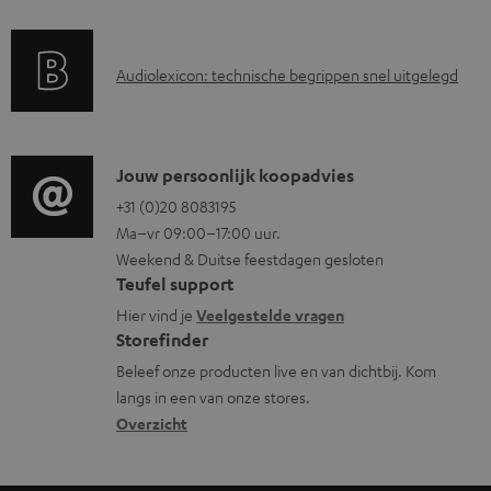
r
a
A
Audiolexicon: technische begrippen snel uitgelegd
n
u
t
d
i
i
C
Jouw persoonlijk koopadvies
e
o
o
+31 (0)20 8083195
i
Ma–vr 09:00–17:00 uur.
g
n
n
Weekend & Duitse feestdagen gesloten
l
t
f
Teufel support
o
a
o
Hier vind je
Veelgestelde vragen
s
c
Storefinder
r
s
t
Beleef onze producten live en van dichtbij. Kom
m
langs in een van onze stores.
a
i
a
Overzicht
r
n
t
y
f
i