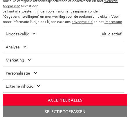
ook elke categorie afzonderlijk activeren of deactiveren en met
"Selectie
BELGIË
toepassen"
bevestigen.
COMPLETE SETS
STORES
Je kunt alle toestemmingen op elk moment aanpassen onder
"Gegevensinstellingen" en met werking voor de toekomst intrekken. Voor
FRANKRIJK
SPEAKERS
meer informatie kun je ook kijken naar ons
privacybeleid
en het
impressum
.
TEUFEL VOORDELEN
POLEN
ULTIMA
Noodzakelijk
Altijd actief
TEUFEL STORY
IN-EAR
Analyse
SPANJE
MANAGEMENT
'Kennelijke' (typ)fouten voorbehouden. De op de foto's afgebeelde
FANSHOP
Marketing
DUURZAAMHEID
accessoires zijn niet bij de levering inbegrepen. Eventuele
ITALIË
verwijderingskosten voor batterijen zijn bij de prijs inbegrepen.
NIEUWKOMERS
Personalisatie
NORMEN EN WAARDES
USA
©2026 Lautsprecher Teufel GmbH - All rights reserved.
Externe inhoud
STUDENTENKORTING
Disclaimer
Algemene voorwaarden
Privacybeleid
ANDERE LANDEN
ACCEPTEER ALLES
KADOBON
Instellingen privacybeleid
EU Data Act
hier de overeenkomst herroepen
Chat
SELECTIE TOEPASSEN
TOEGANKELIJKHEID
starten