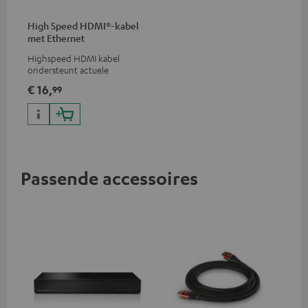
High Speed HDMI®-kabel
met Ethernet
Highspeed HDMI kabel
ondersteunt actuele
standaards zoals 4K 50/60p en
€ 16,
99
4K 3D
Passende accessoires