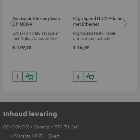
Panasonic Blu-ray player
High Speed HDMI®-kabel
Su
DP-UB154
met Ethernet
C3
Ultra HD 4K Blu-ray speler
Highspeed HDMI kabel
Ho
met Dolby Atmos en Multi
ondersteunt actuele
ver
HDR-ondersteuning,
standaards zoals 4K 50/60p en
ci
€ 179,
€ 16,
€ 
00
99
waaronder HDR10+ voor
4K 3D
superieure beeldkwaliteit met
levensecht contrast en
kleuren
Inhoud levering
CONSONO 35 + Marantz NR1711 "5.1-Set"
1 × Marantz NR1711 – Zwart