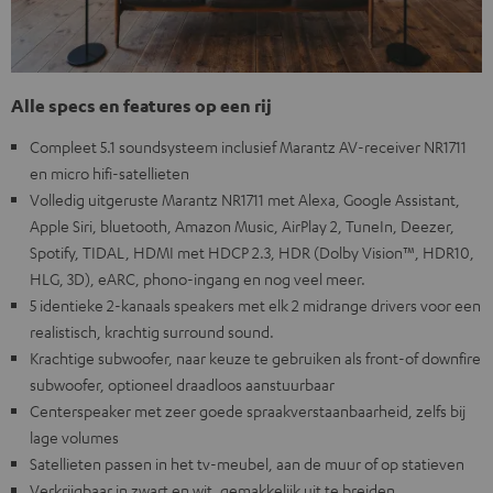
Alle specs en features op een rij
Compleet 5.1 soundsysteem inclusief Marantz AV-receiver NR1711
en micro hifi-satellieten
Volledig uitgeruste Marantz NR1711 met Alexa, Google Assistant,
Apple Siri, bluetooth, Amazon Music, AirPlay 2, TuneIn, Deezer,
Spotify, TIDAL, HDMI met HDCP 2.3, HDR (Dolby Vision™, HDR10,
HLG, 3D), eARC, phono-ingang en nog veel meer.
5 identieke 2-kanaals speakers met elk 2 midrange drivers voor een
realistisch, krachtig surround sound.
Krachtige subwoofer, naar keuze te gebruiken als front-of downfire
subwoofer, optioneel draadloos aanstuurbaar
Centerspeaker met zeer goede spraakverstaanbaarheid, zelfs bij
lage volumes
Satellieten passen in het tv-meubel, aan de muur of op statieven
Verkrijgbaar in zwart en wit, gemakkelijk uit te breiden