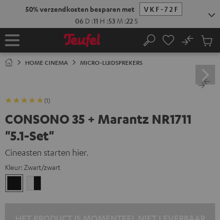
GA
50% verzendkosten besparen met
VKF-72F
NAAR
NHOUD
06
D
:
11
H
:
53
M
:
20
S
No
Ops
Home
Zoeken
Produ
winke
HOME CINEMA
MICRO-LUIDSPREKERS
(1)
CONSONO 35 + Marantz NR1711
"5.1-Set"
Cineasten starten hier.
Kleur:
Zwart/zwart
Zwart/zwart
Wit/zwart
HET PRODUCT IS MOMENTEEL NIET LEVERBAAR