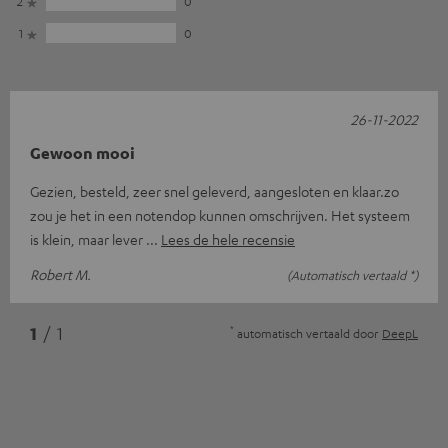
2
0
1
0
26-11-2022
Gewoon mooi
Gezien, besteld, zeer snel geleverd, aangesloten en klaar.zo
zou je het in een notendop kunnen omschrijven. Het systeem
is klein, maar lever
Lees de hele recensie
Robert M.
(Automatisch vertaald *)
*
1
/ 1
automatisch vertaald door
DeepL