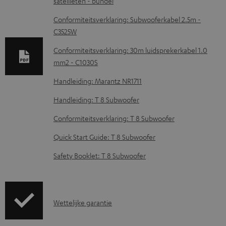
satellieten - bundel
n
l
Conformiteitsverklaring: Subwooferkabel 2.5m -
C3525W
o
a
Conformiteitsverklaring: 30m luidsprekerkabel 1.0
d
mm2 - C1030S
d
Handleiding: Marantz NR1711
o
Handleiding: T 8 Subwoofer
c
Conformiteitsverklaring: T 8 Subwoofer
u
Quick Start Guide: T 8 Subwoofer
m
e
Safety Booklet: T 8 Subwoofer
n
t
e
G
Wettelijke garantie
n
a