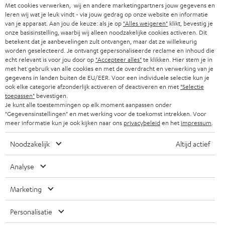
SMART HOME
Met cookies verwerken, wij en andere marketingpartners jouw gegevens en
b
B2B
leren wij wat je leuk vindt - via jouw gedrag op onze website en informatie
r
van je apparaat. Aan jou de keuze: als je op
"Alles weigeren"
klikt, bevestig je
ZWITSERLAND
BLUETOOTH
PARTNERPROGRAMMA
onze basisinstelling, waarbij wij alleen noodzakelijke cookies activeren. Dit
i
betekent dat je aanbevelingen zult ontvangen, maar dat ze willekeurig
KOPTELEFOONS
worden geselecteerd. Je ontvangt gepersonaliseerde reclame en inhoud die
e
NEDERLAND
BLOG
echt relevant is voor jou door op
"Accepteer alles"
te klikken. Hier stem je in
f
met het gebruik van alle cookies en met de overdracht en verwerking van je
BLUETOOTH KOPTELEFOONS
NEWSLETTER
gegevens in landen buiten de EU/EER. Voor een individuele selectie kun je
BELGIË
ook elke categorie afzonderlijk activeren of deactiveren en met
"Selectie
COMPLETE SETS
toepassen"
bevestigen.
STORES
Je kunt alle toestemmingen op elk moment aanpassen onder
FRANKRIJK
"Gegevensinstellingen" en met werking voor de toekomst intrekken. Voor
SPEAKERS
TEUFEL VOORDELEN
meer informatie kun je ook kijken naar ons
privacybeleid
en het
impressum
.
POLEN
ULTIMA
TEUFEL STORY
Noodzakelijk
Altijd actief
IN-EAR
SPANJE
MANAGEMENT
Analyse
'Kennelijke' (typ)fouten voorbehouden. De op de foto's afgebeelde
FANSHOP
DUURZAAMHEID
Marketing
accessoires zijn niet bij de levering inbegrepen. Eventuele
ITALIË
verwijderingskosten voor batterijen zijn bij de prijs inbegrepen.
NIEUWKOMERS
NORMEN EN WAARDES
Personalisatie
USA
©2026 Lautsprecher Teufel GmbH - All rights reserved.