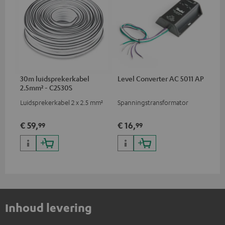
30m luidsprekerkabel
Level Converter AC 5011 AP
2.5mm² - C2530S
Luidsprekerkabel 2 x 2.5 mm²
Spanningstransformator
€ 59,
€ 16,
99
99
Inhoud levering