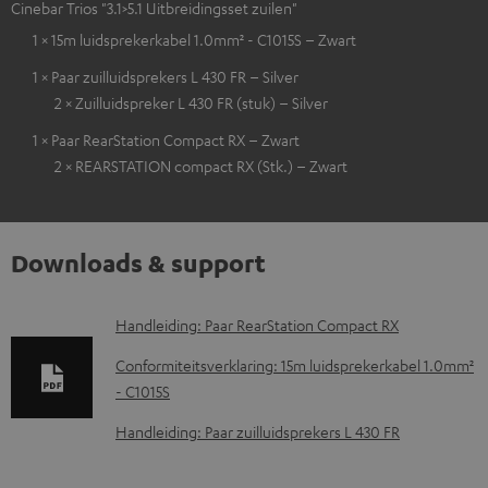
Cinebar Trios "3.1>5.1 Uitbreidingsset zuilen"
1 × 15m luidsprekerkabel 1.0mm² - C1015S – Zwart
1 × Paar zuilluidsprekers L 430 FR – Silver
2 × Zuilluidspreker L 430 FR (stuk) – Silver
1 × Paar RearStation Compact RX – Zwart
2 × REARSTATION compact RX (Stk.) – Zwart
Downloads & support
D
Handleiding: Paar RearStation Compact RX
o
Conformiteitsverklaring: 15m luidsprekerkabel 1.0mm²
w
- C1015S
n
Handleiding: Paar zuilluidsprekers L 430 FR
l