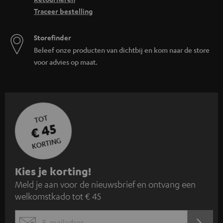
Traceer bestelling
Storefinder
Beleef onze producten van dichtbij en kom naar de store
voor advies op maat.
TOT
€ 45
KORTING
A
Kies je korting!
Meld je aan voor de nieuwsbrief en ontvang een
a
welkomstkado tot € 45
n
m