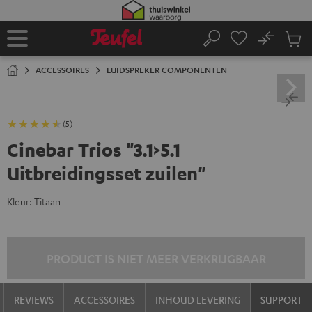
GA
NAAR
NHOUD
No
Ops
Home
Zoeken
Produ
winke
ACCESSOIRES
LUIDSPREKER COMPONENTEN
(5)
Cinebar Trios "3.1>5.1
Uitbreidingsset zuilen"
Kleur:
Titaan
PRODUCT IS NIET MEER VERKRIJGBAAR
REVIEWS
ACCESSOIRES
INHOUD LEVERING
SUPPORT