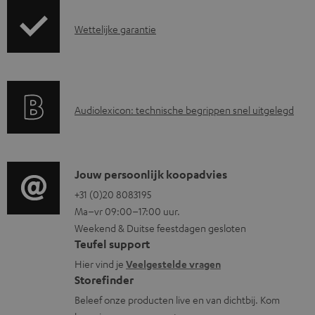
o
a
G
Wettelijke garantie
d
a
d
r
o
a
c
A
Audiolexicon: technische begrippen snel uitgelegd
n
u
u
t
m
d
i
e
i
C
Jouw persoonlijk koopadvies
e
n
o
o
+31 (0)20 8083195
i
t
Ma–vr 09:00–17:00 uur.
g
n
n
Weekend & Duitse feestdagen gesloten
e
l
t
f
Teufel support
n
o
a
o
Hier vind je
Veelgestelde vragen
s
c
Storefinder
r
s
t
Beleef onze producten live en van dichtbij. Kom
m