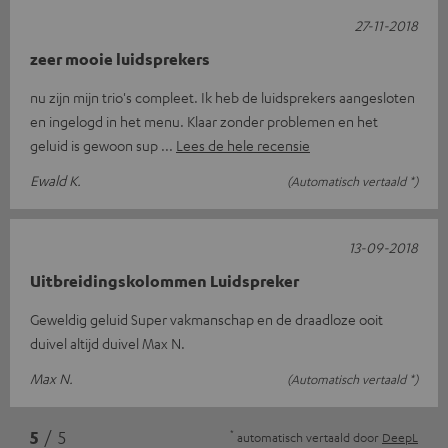
27-11-2018
zeer mooie luidsprekers
nu zijn mijn trio's compleet. Ik heb de luidsprekers aangesloten
en ingelogd in het menu. Klaar zonder problemen en het
geluid is gewoon sup
Lees de hele recensie
Ewald K.
(Automatisch vertaald *)
13-09-2018
Uitbreidingskolommen Luidspreker
Geweldig geluid Super vakmanschap en de draadloze ooit
duivel altijd duivel Max N.
Max N.
(Automatisch vertaald *)
*
5
/ 5
automatisch vertaald door
DeepL