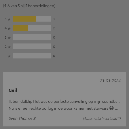
(4.6 van 5 bij 5 beoordelingen)
5
3
4
2
3
0
2
0
1
0
23-03-2024
Geil
Ik ben dolblij. Het was de perfecte aanvulling op mijn soundbar.
Nu is er een echte oorlog in de woonkamer met starwars 😀 ...
Sven Thomas B.
(Automatisch vertaald *)