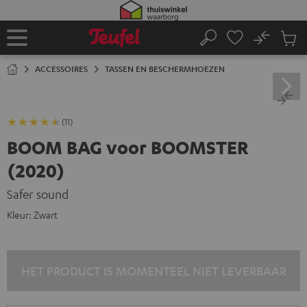
GA
NAAR
NHOUD
No
Ops
Home
Zoeken
Produ
winke
ACCESSOIRES
TASSEN EN BESCHERMHOEZEN
(11)
BOOM BAG voor BOOMSTER
(2020)
Safer sound
Kleur:
Zwart
HET PRODUCT IS MOMENTEEL NIET LEVERBAAR