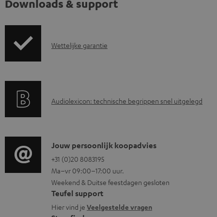
Downloads & support
G
Wettelijke garantie
a
r
a
A
Audiolexicon: technische begrippen snel uitgelegd
n
u
t
d
i
i
C
Jouw persoonlijk koopadvies
e
o
o
+31 (0)20 8083195
i
Ma–vr 09:00–17:00 uur.
g
n
n
Weekend & Duitse feestdagen gesloten
l
t
f
Teufel support
o
a
o
Hier vind je
Veelgestelde vragen