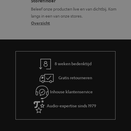
s
c
Storefinder
r
s
t
Beleef onze producten live en van dichtbij. Kom
m
langs in een van onze stores.
a
i
a
Overzicht
r
n
t
y
f
i
o
e
r
m
8 weken bedenktijd
a
Gratis retourneren
t
i
Inhouse klantenservice
e
Audio-expertise sinds 1979