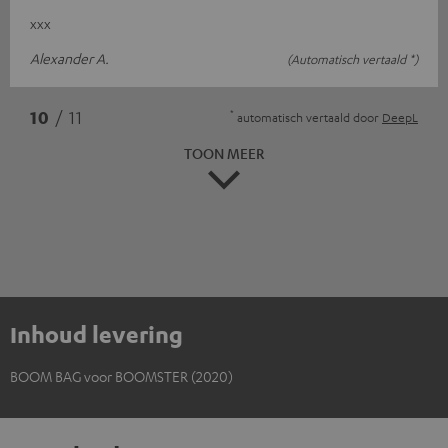
xxx
Alexander A.
(Automatisch vertaald *)
*
10
/ 11
automatisch vertaald door
DeepL
TOON MEER
Inhoud levering
BOOM BAG voor BOOMSTER (2020)