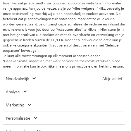
leren wij wat je leuk vindt - via jouw gedrag op onze website en informatie
r
van je apparaat. Aan jou de keuze: als je op
"Alles weigeren"
klikt, bevestig je
ZWITSERLAND
BLUETOOTH
PARTNERPROGRAMMA
onze basisinstelling, waarbij wij alleen noodzakelijke cookies activeren. Dit
i
betekent dat je aanbevelingen zult ontvangen, maar dat ze willekeurig
KOPTELEFOONS
worden geselecteerd. Je ontvangt gepersonaliseerde reclame en inhoud die
e
NEDERLAND
BLOG
echt relevant is voor jou door op
"Accepteer alles"
te klikken. Hier stem je in
f
met het gebruik van alle cookies en met de overdracht en verwerking van je
BLUETOOTH KOPTELEFOONS
NEWSLETTER
gegevens in landen buiten de EU/EER. Voor een individuele selectie kun je
BELGIË
ook elke categorie afzonderlijk activeren of deactiveren en met
"Selectie
COMPLETE SETS
toepassen"
bevestigen.
STORES
Je kunt alle toestemmingen op elk moment aanpassen onder
FRANKRIJK
"Gegevensinstellingen" en met werking voor de toekomst intrekken. Voor
SPEAKERS
TEUFEL VOORDELEN
meer informatie kun je ook kijken naar ons
privacybeleid
en het
impressum
.
POLEN
ULTIMA
TEUFEL STORY
Noodzakelijk
Altijd actief
IN-EAR
SPANJE
MANAGEMENT
Analyse
'Kennelijke' (typ)fouten voorbehouden. De op de foto's afgebeelde
FANSHOP
DUURZAAMHEID
Marketing
accessoires zijn niet bij de levering inbegrepen. Eventuele
ITALIË
verwijderingskosten voor batterijen zijn bij de prijs inbegrepen.
NIEUWKOMERS
NORMEN EN WAARDES
Personalisatie
USA
©2026 Lautsprecher Teufel GmbH - All rights reserved.
STUDENTENKORTING