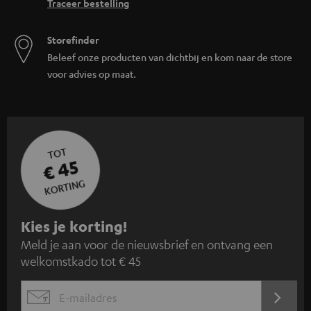
Traceer bestelling
Storefinder
Beleef onze producten van dichtbij en kom naar de store
voor advies op maat.
TOT
€ 45
KORTING
A
Kies je korting!
Meld je aan voor de nieuwsbrief en ontvang een
a
welkomstkado tot € 45
n
m
AANM
EMAIL
e