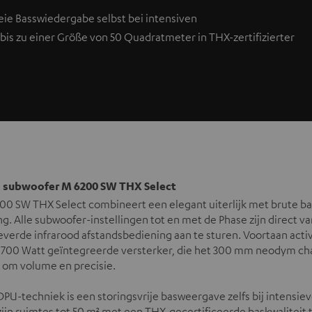
eie Basswiedergabe selbst bei intensiven
is zu einer Größe von 50 Quadratmeter in THX-zertifizierter
 subwoofer M 6200 SW THX Select
00 SW THX Select combineert een elegant uiterlijk met brute b
g. Alle subwoofer-instellingen tot en met de Phase zijn direct va
erde infrarood afstandsbediening aan te sturen. Voortaan acti
700 Watt geïntegreerde versterker, die het 300 mm neodym chas
 om volume en precisie.
PU-techniek is een storingsvrije basweergave zelfs bij intensi
ijn ruimtes tot 50 m² met een THX-gecertificeerde baskwaliteit 