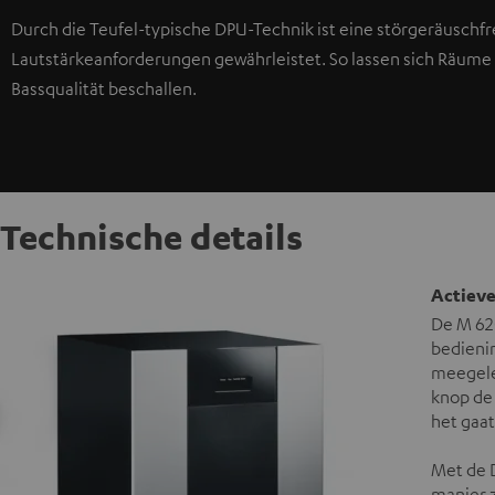
Durch die Teufel-typische DPU-Technik ist eine störgeräuschfr
Lautstärkeanforderungen gewährleistet. So lassen sich Räume b
Bassqualität beschallen.
Technische details
Actieve
De M 62
bedienin
meegelev
knop de 
het gaat
Met de D
manier z