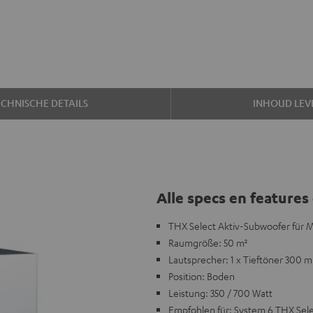
ECHNISCHE DETAILS
INHOUD LEV
Alle specs en features 
THX Select Aktiv-Subwoofer für
Raumgröße: 50 m²
Lautsprecher: 1 x Tieftöner 300 
Position: Boden
Leistung: 350 / 700 Watt
Empfohlen für: System 6 THX Sel