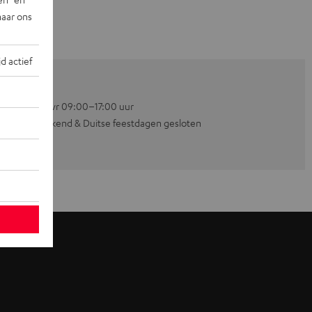
naar ons
jd actief
Ma–vr 09:00–17:00 uur
Weekend & Duitse feestdagen gesloten