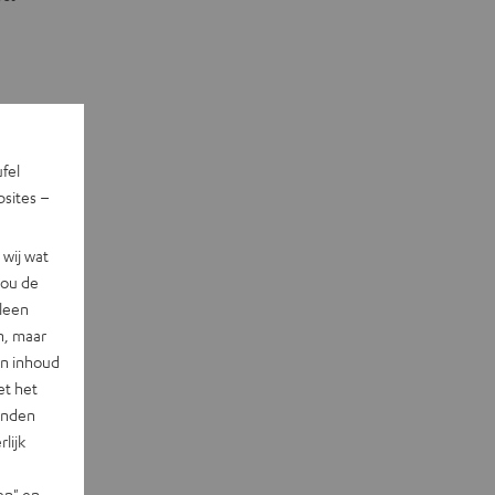
ufel
sites –
wij wat
jou de
lleen
n, maar
en inhoud
et het
landen
lijk
en" en