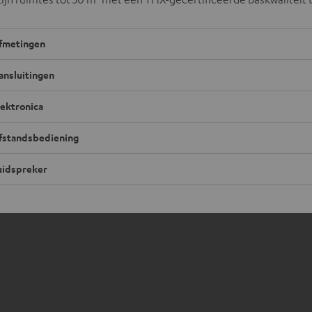
fmetingen
ansluitingen
lektronica
fstandsbediening
uidspreker