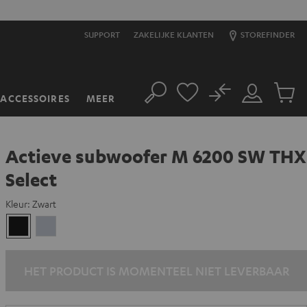
SUPPORT
ZAKELIJKE KLANTEN
STOREFINDER
No
ACCESSOIRES
MEER
Zoeken
Mijn
Produc
account
winkel
Actieve subwoofer M 6200 SW THX
Select
Kleur:
Zwart
Zwart
Silver
HET PRODUCT IS MOMENTEEL NIET LEVERBAAR