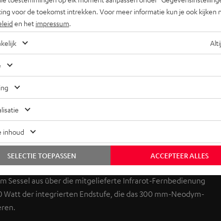
ing voor de toekomst intrekken. Voor meer informatie kun je ook kijken 
eleid
en het
impressum
.
kelijk
Alti
e
+31 (0)20 8083195
ing
lisatie
e inhoud
SELECTIE TOEPASSEN
ACCEPTEER ALLES
achialem Bass bei komfortabelster Bedienung. Alle
om Sessel aus über die mitgelieferte Infrarot-Fernbedienung
700 Watt der integrierten Endstufe, die das 300 mm-Neodym-
eren.