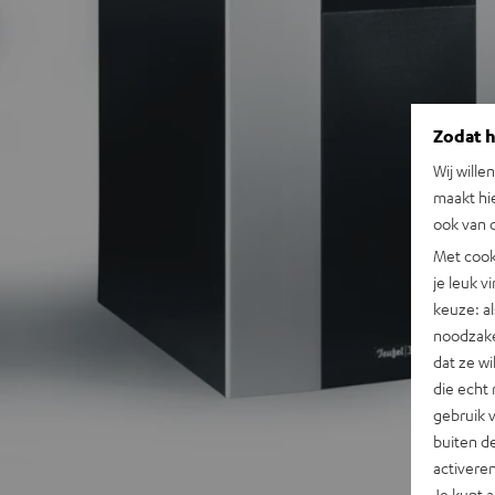
Zodat he
Wij wille
maakt hi
ook van d
Met cook
je leuk v
keuze: al
noodzake
dat ze w
die echt 
gebruik 
buiten de
activere
Je kunt 