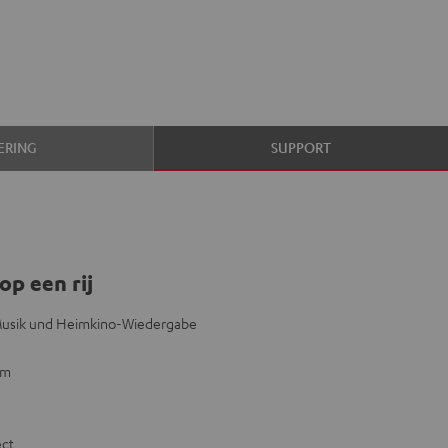
ERING
SUPPORT
op een rij
 Musik und Heimkino-Wiedergabe
mm
ect