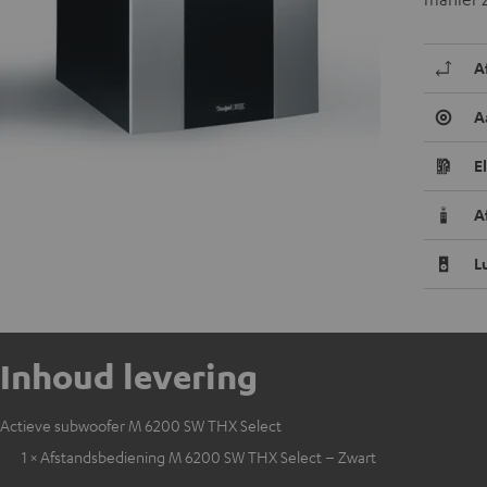
A
A
E
A
L
Inhoud levering
Actieve subwoofer M 6200 SW THX Select
1 × Afstandsbediening M 6200 SW THX Select – Zwart