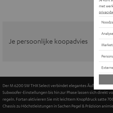
met werk
privacyb
Noodza
Analys
Je persoonlijke koopadvies
Market
Persona
Extern
Der M 6200 SW THX Select verbindet elegantes Äußeres mit br
Subwoofer-Einstellungen bis hin zur Phase lassen sich direkt v
regeln. Fortan aktivieren Sie mit leichtem Knopfdruck satte 
Chassis zu Höchstleistungen in Sachen Pegel & Präzision animi