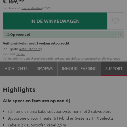
€ 169,
99
Incl. btw
excl.
Verzendkosten
€ 2,99
IN DE WINKELWAGEN
Op voorraad
Veilig winkelen met 8 weken retourrecht
incl. gratis
Retourzending
Fabrikant:
Teufel
Veiligheidsinstructies
Reserveonderdelen
Reparaties
Software-updates
Wettelijke garantie
HIGHLIGHTS
REVIEWS
INHOUD LEVERING
SUPPORT
Highlights
Alle specs en features op een rij
5.2 home cinema kabelset voor systemen met 2 subwoofers
Bijvoorbeeld voor Theater 6 Hybrid en System 5 THX Select 2
Kabels: 2 x subwoofer-kabel 2,5 m