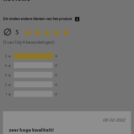
Dit vinden andere klanten van het product
5
(5 van 5 bij 4 beoordelingen)
5
4
4
0
3
0
2
0
1
0
08-02-2022
zeer hoge kwaliteit!