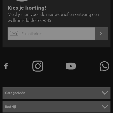
A
Kies je korting!
Meld je aan voor de nieuwsbrief en ontvang een
a
welkomstkado tot € 45
n
m
AANM
EMAIL
e
WIDGET
l
d
e
n
v
o
o
Categorieën
r
HOME CINEMA SPEAKERS
n
Bedrijf