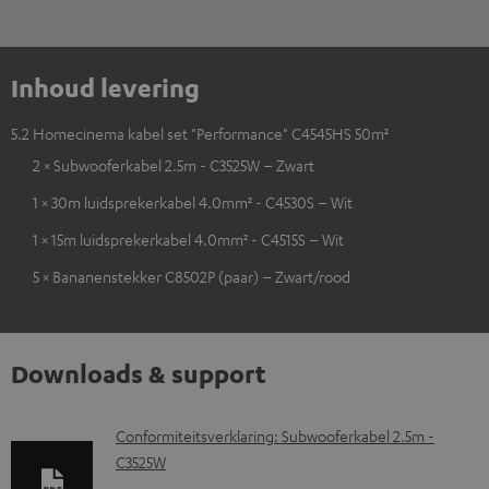
Inhoud levering
5.2 Homecinema kabel set "Performance" C4545HS 50m²
2 × Subwooferkabel 2.5m - C3525W – Zwart
1 × 30m luidsprekerkabel 4.0mm² - C4530S – Wit
1 × 15m luidsprekerkabel 4.0mm² - C4515S – Wit
5 × Bananenstekker C8502P (paar) – Zwart/rood
Downloads & support
D
Conformiteitsverklaring: Subwooferkabel 2.5m -
C3525W
o