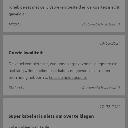
Ik heb de set met de luidsprekers besteld en de kwaliteit is echt
geweldig!
Nico L.
(Automatisch vertaald *)
10-03-2021
Goede kwaliteit
De kabel complete set, was goed verpakt.voor al diegenen die
niet lang willen zoeken naar kabels en gewoon alles uit één
bron nodig hebben i
Lees de hele recensie
Stefan L.
(Automatisch vertaald *)
19-02-2021
Super kabel er is niets om over te klagen
Kabels alleen van Teufel