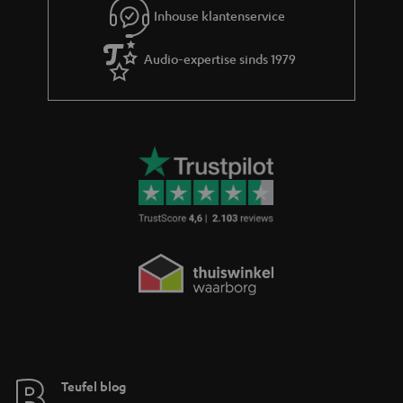
i
Inhouse klantenservice
e
Audio-expertise sinds 1979
Teufel blog