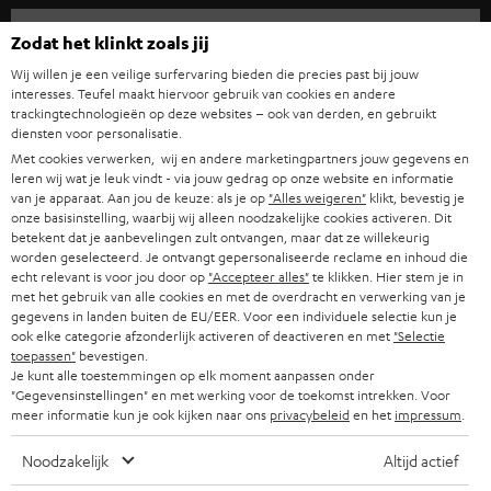
i
COMPLETE SYSTEMEN
SUPPORT
e
Teufel online shops
Zodat het klinkt zoals jij
SOUNDBARS
u
CARRIÈRE
Wij willen je een veilige surfervaring bieden die precies past bij jouw
DUITSLAND
interesses. Teufel maakt hiervoor gebruik van cookies en andere
w
HIFI-SPEAKERS
trackingtechnologieën op deze websites – ook van derden, en gebruikt
PERS & MARKETING
s
diensten voor personalisatie.
OOSTENRIJK
SMART HOME
Met cookies verwerken, wij en andere marketingpartners jouw gegevens en
b
B2B
leren wij wat je leuk vindt - via jouw gedrag op onze website en informatie
r
van je apparaat. Aan jou de keuze: als je op
"Alles weigeren"
klikt, bevestig je
ZWITSERLAND
BLUETOOTH
PARTNERPROGRAMMA
onze basisinstelling, waarbij wij alleen noodzakelijke cookies activeren. Dit
i
betekent dat je aanbevelingen zult ontvangen, maar dat ze willekeurig
KOPTELEFOONS
worden geselecteerd. Je ontvangt gepersonaliseerde reclame en inhoud die
e
NEDERLAND
BLOG
echt relevant is voor jou door op
"Accepteer alles"
te klikken. Hier stem je in
f
met het gebruik van alle cookies en met de overdracht en verwerking van je
BLUETOOTH KOPTELEFOONS
NEWSLETTER
gegevens in landen buiten de EU/EER. Voor een individuele selectie kun je
BELGIË
ook elke categorie afzonderlijk activeren of deactiveren en met
"Selectie
COMPLETE SETS
toepassen"
bevestigen.
STORES
Je kunt alle toestemmingen op elk moment aanpassen onder
FRANKRIJK
"Gegevensinstellingen" en met werking voor de toekomst intrekken. Voor
SPEAKERS
TEUFEL VOORDELEN
meer informatie kun je ook kijken naar ons
privacybeleid
en het
impressum
.
POLEN
ULTIMA
TEUFEL STORY
Noodzakelijk
Altijd actief