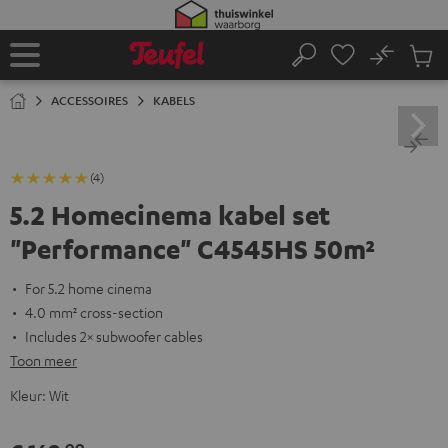
GA
NAAR
NHOUD
No
Ops
Home
Zoeken
Produ
winke
ACCESSOIRES
KABELS
(4)
5.2 Homecinema kabel set
"Performance" C4545HS 50m²
For 5.2 home cinema
4.0 mm² cross-section
Includes 2× subwoofer cables
Toon meer
Kleur:
Wit