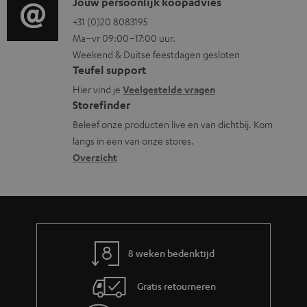
i
C
Jouw persoonlijk koopadvies
e
r
n
o
o
+31 (0)20 8083195
i
m
Ma–vr 09:00–17:00 uur.
g
n
n
a
Weekend & Duitse feestdagen gesloten
l
t
f
t
Teufel support
o
a
o
i
Hier vind je
Veelgestelde vragen
s
c
Storefinder
r
e
s
t
Beleef onze producten live en van dichtbij. Kom
m
langs in een van onze stores.
a
i
a
Overzicht
r
n
t
y
f
i
o
e
r
m
8 weken bedenktijd
a
Gratis retourneren
t