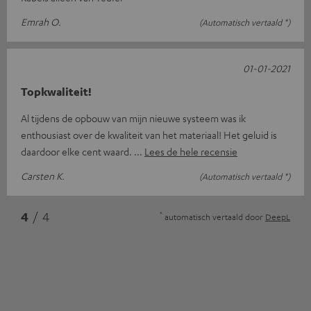
Emrah O.
(Automatisch vertaald *)
01-01-2021
Topkwaliteit!
Al tijdens de opbouw van mijn nieuwe systeem was ik
enthousiast over de kwaliteit van het materiaal! Het geluid is
daardoor elke cent waard.
Lees de hele recensie
Carsten K.
(Automatisch vertaald *)
*
4
/ 4
automatisch vertaald door
DeepL