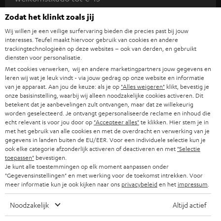
n
m
Zodat het klinkt zoals jij
AANM
EMAIL
e
Wij willen je een veilige surfervaring bieden die precies past bij jouw
interesses. Teufel maakt hiervoor gebruik van cookies en andere
WIDGET
l
trackingtechnologieën op deze websites – ook van derden, en gebruikt
diensten voor personalisatie.
d
Met cookies verwerken, wij en andere marketingpartners jouw gegevens en
e
leren wij wat je leuk vindt - via jouw gedrag op onze website en informatie
van je apparaat. Aan jou de keuze: als je op
"Alles weigeren"
klikt, bevestig je
n
onze basisinstelling, waarbij wij alleen noodzakelijke cookies activeren. Dit
v
betekent dat je aanbevelingen zult ontvangen, maar dat ze willekeurig
worden geselecteerd. Je ontvangt gepersonaliseerde reclame en inhoud die
o
echt relevant is voor jou door op
"Accepteer alles"
te klikken. Hier stem je in
met het gebruik van alle cookies en met de overdracht en verwerking van je
o
Categorieën
gegevens in landen buiten de EU/EER. Voor een individuele selectie kun je
r
ook elke categorie afzonderlijk activeren of deactiveren en met
"Selectie
toepassen"
bevestigen.
HOME CINEMA SPEAKERS
n
Je kunt alle toestemmingen op elk moment aanpassen onder
Bedrijf
"Gegevensinstellingen" en met werking voor de toekomst intrekken. Voor
i
meer informatie kun je ook kijken naar ons
privacybeleid
en het
impressum
.
COMPLETE SYSTEMEN
SUPPORT
e
Teufel online shops
Noodzakelijk
Altijd actief
SOUNDBARS
u
CARRIÈRE
DUITSLAND