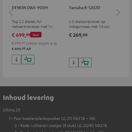
DENON DRA-900H
Yamaha R-S202D
YA
Top 2.2 stereo AV-
2.0 stereoreceiver op
Kwa
netwerkreceiver met 145 watt
instapniveau met 115 watt per
ind
per kanaal in 6 ohm, USB-
kanaal in 4 ohm (bij 1 kHz,
hoo
€ 699,
€ 269,
€ 
99
00
Deal
weergave plus extra analoge
0,7% THD)
en digitale ingangen, 6
€ 899,
00
Laatste laagste prijs
HDMI-ingangen en 1 HDMI-
00
€ 899,
AP
uitgang met support voor:8K,
3D, HDCP 2.3, HDR10+,
ARC/eARC en Dolby Vision
Inhoud levering
Ultima 20
1 × Paar boekenplankspeaker UL 20 Mk3 18 – Wit
2 × Rode rubberen voetjes (4 stuk) UL 20/40 Mk3 18