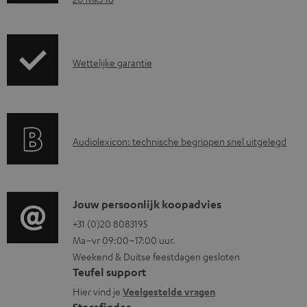
n
l
o
G
Wettelijke garantie
a
a
d
r
d
a
A
o
Audiolexicon: technische begrippen snel uitgelegd
n
u
c
t
d
u
i
i
m
C
Jouw persoonlijk koopadvies
e
o
e
o
+31 (0)20 8083195
i
Ma–vr 09:00–17:00 uur.
g
n
n
n
Weekend & Duitse feestdagen gesloten
l
t
t
f
Teufel support
o
e
a
o
Hier vind je
Veelgestelde vragen