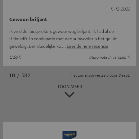
11-12-2025
Gewoon briljant
Ik vind de luidsprekers gewoonweg briljant. Ik had al de
Ultima40. In combinatie met een subwoofer is het geluid
geweldig. Een duidelijke ko
Lees de hele recensie
Udo F.
(Automatisch vertaald *)
*
10
/ 582
automatisch vertaald door
DeepL
TOON MEER