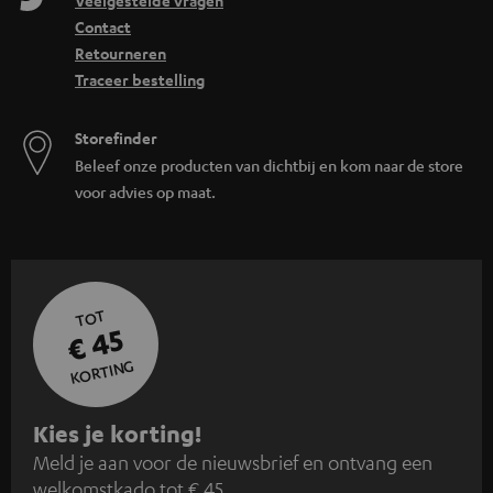
Veelgestelde vragen
Contact
Retourneren
Traceer bestelling
Storefinder
Beleef onze producten van dichtbij en kom naar de store
voor advies op maat.
TOT
€ 45
KORTING
A
Kies je korting!
Meld je aan voor de nieuwsbrief en ontvang een
a
welkomstkado tot € 45