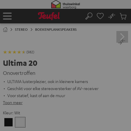
GA
NAAR
NHOUD
No
Ops
Home
Zoeken
Produ
winke
STEREO
BOEKENPLANKSPEAKERS
(582)
Ultima 20
Onovertroffen
ULTIMA luisterplezier, ook in kleinere kamers
Geschikt voor elke stereoversterker of AV-receiver
Voor statief, kast of aan de muur
Toon meer
Kleur:
Wit
Zwart
Wit