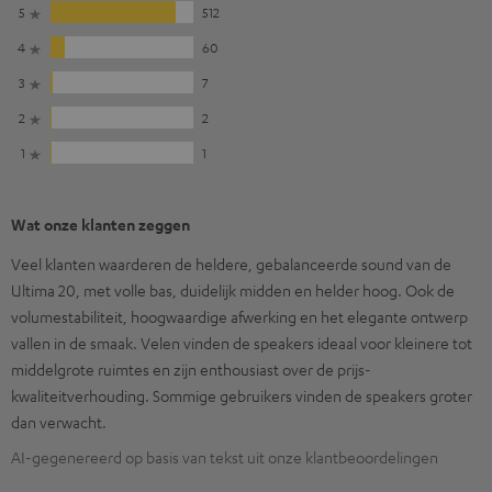
5
512
4
60
3
7
2
2
1
1
Wat onze klanten zeggen
Veel klanten waarderen de heldere, gebalanceerde sound van de
Ultima 20, met volle bas, duidelijk midden en helder hoog. Ook de
volumestabiliteit, hoogwaardige afwerking en het elegante ontwerp
vallen in de smaak. Velen vinden de speakers ideaal voor kleinere tot
middelgrote ruimtes en zijn enthousiast over de prijs-
kwaliteitverhouding. Sommige gebruikers vinden de speakers groter
dan verwacht.
AI-gegenereerd op basis van tekst uit onze klantbeoordelingen