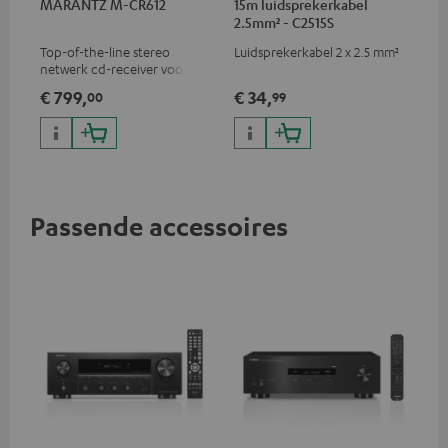
MARANTZ M-CR612
15m luidsprekerkabel
2.5mm² - C2515S
Top-of-the-line stereo
Luidsprekerkabel 2 x 2.5 mm²
netwerk cd-receiver voor
compacte luidsprekers en
€ 799,
€ 34,
00
99
kleinere kamers
Passende accessoires