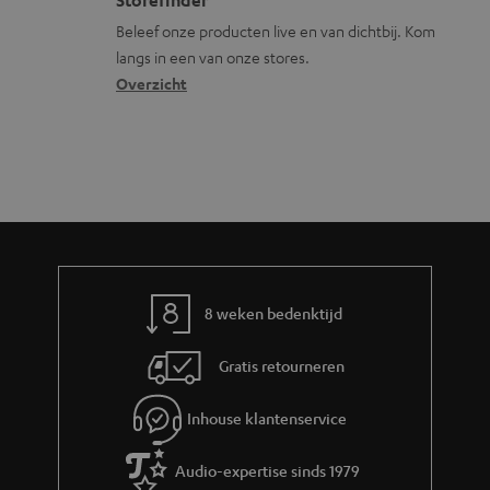
s
n
c
Storefinder
r
s
t
Beleef onze producten live en van dichtbij. Kom
m
langs in een van onze stores.
a
i
a
Overzicht
r
n
t
y
f
i
o
e
r
m
a
t
8 weken bedenktijd
i
e
Gratis retourneren
Inhouse klantenservice
Audio-expertise sinds 1979