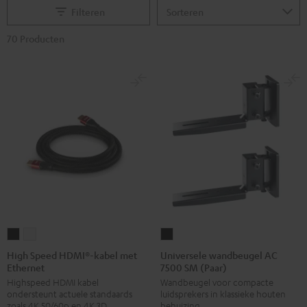
Filteren
70 Producten
High
High
Universele
Speed
Speed
wandbeugel
High Speed HDMI®-kabel met
Universele wandbeugel AC
Ethernet
7500 SM (Paar)
HDMI®-
HDMI®-
AC
Highspeed HDMI kabel
Wandbeugel voor compacte
kabel
kabel
7500
ondersteunt actuele standaards
luidsprekers in klassieke houten
met
met
SM
zoals 4K 50/60p en 4K 3D
behuizing