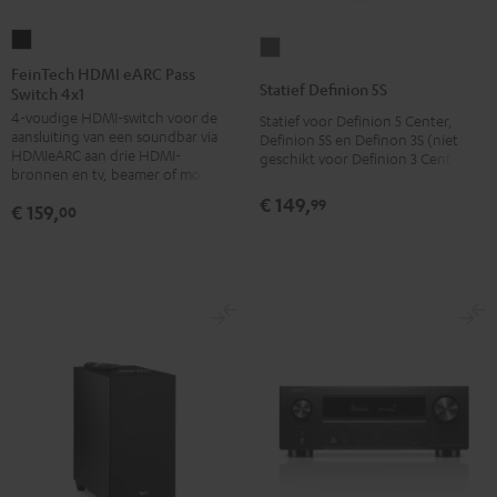
FeinTech
Statief
HDMI
FeinTech HDMI eARC Pass
Definion
Statief Definion 5S
Switch 4x1
eARC
5S
4-voudige HDMI-switch voor de
Pass
Statief voor Definion 5 Center,
Antraciet
aansluiting van een soundbar via
Definion 5S en Definon 3S (niet
Switch
HDMIeARC aan drie HDMI-
geschikt voor Definion 3 Center)
4x1
bronnen en tv, beamer of monitor
Zwart
€ 149,
99
€ 159,
00