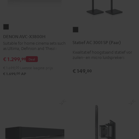
DENON
Statief
AVC-
DENON AVC-X3800H
AC
X3800H
Statief AC 3001 SP (Paar)
Suitable for home cinema sets such
3001
as Ultima, Definion and Theater
Zwart
Kwalitatief hoogstaand statief vor
SP
zuilen- en micro luidsprekers
€ 1.299,
99
Deal
(Paar)
Zwart
€ 1.699,
00
Laatste laagste prijs
€ 149,
00
00
€ 1.699,
AP