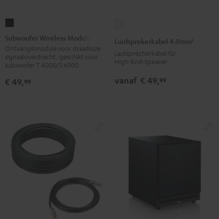
Subwoofer
Luidsprekerkabel
Wireless
4.0mm²
Subwoofer Wireless Module
Luidsprekerkabel 4.0mm²
Module
Wit
Ontvangstmodule voor draadloze
Lautsprecherkabel für
signaaloverdracht, geschikt voor
Zwarte
High‑End‑Speaker
subwoofer T 4000/S 6000
versie
vanaf
€ 49,
99
€ 49,
99