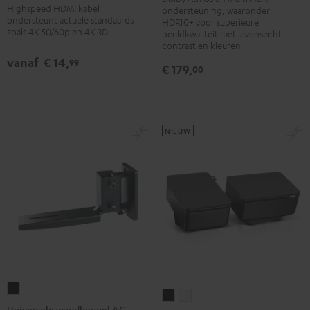
DP-
Highspeed HDMI kabel
ondersteuning, waaronder
met
met
ondersteunt actuele standaards
UB154
HDR10+ voor superieure
Ethernet
Ethernet
zoals 4K 50/60p en 4K 3D
beeldkwaliteit met levensecht
Zwart
Zwart
Wit
contrast en kleuren
vanaf
€ 14,
99
€ 179,
00
NIEUW
Universele
REFLEKT
REFLEKT
wandbeugel
Universele wandbeugel AC