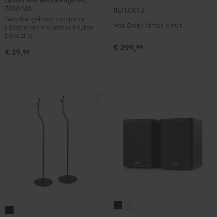
2
2
7500 SM
AC
REFLEKT 2
Zwart
Wit
Wandbeugel voor compacte
7500
Haal Dolby Atmos in huis
luidsprekers in klassieke houten
SM
behuizing
Zwart
€ 299,
99
€ 29,
99
EFFEKT
EFFEKT
Statief