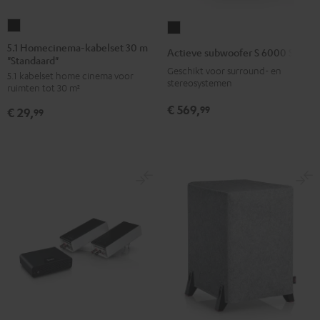
5.1
Actieve
Homecinema-
subwoofer
5.1 Homecinema-kabelset 30 m
Actieve subwoofer S 6000 SW
"Standaard"
kabelset
S
Geschikt voor surround- en
5.1 kabelset home cinema voor
30
6000
stereosystemen
ruimten tot 30 m²
m
SW
€ 569,
99
€ 29,
"Standaard"
99
Zwart
Zwart