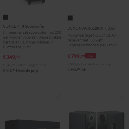
CONCEPT
DENON
8
AVR-
CONCEPT 8 Subwoofer
DENON AVR-X2800H DAB
Subwoofer
X2800H
5.1 meerkanaals subwoofer met 200
Hoogwaardige 5.2.2 of 7.2-AV-
mm woofer voor een diepe strakke
Zwart
DAB
receiver met 150 watt
bas tot 33 Hz, hoge volumes in
uitgangsvermogen per kanaal
Zwart
ruimtes tot 25 m²
€ 799,
99
€ 349,
Deal
99
€ 999,
00
Laatste laagste prijs
€ 349,
99
Laatste laagste prijs
00
€ 999,
AP
99
€ 419,
Normale prijs