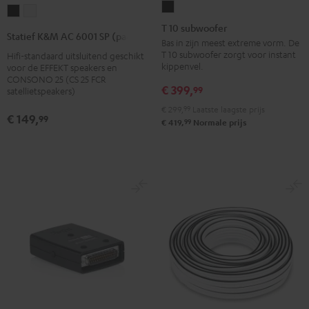
T
Statief
Statief
10
T 10 subwoofer
K&M
K&M
Statief K&M AC 6001 SP (paar)
subwoofer
Bas in zijn meest extreme vorm. De
AC
AC
T 10 subwoofer zorgt voor instant
Hifi-standaard uitsluitend geschikt
Zwart
6001
6001
kippenvel.
voor de EFFEKT speakers en
SP
SP
CONSONO 25 (CS 25 FCR
€ 399,
99
satellietspeakers)
(paar)
(paar)
€ 299,
99
Laatste laagste prijs
Zwart
Wit
€ 149,
99
99
€ 419,
Normale prijs