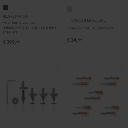
REARSTATION
T
Zwart
REARSTATION
10
T 10 WOOFER SLEEVE
Voor een draadloze
WOOFER
geluidsoverdracht aan 2 passieve
Hoes voor de T 10 subwoofer
SLEEVE
speakers
Grijs
€ 24,
99
€ 399,
99