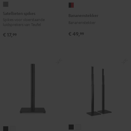
Satellieten
Bananenstekker
spikes
Zwart/rood
Satellieten spikes
Bananenstekker
Titaan
Spikes voor vloerstaande
Bananenstekker
luidsprekers van Teufel
€ 49,
99
€ 17,
99
Statief
Statief
K&M
K&M