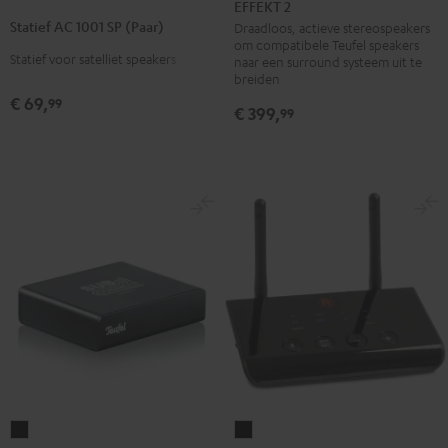
2
2
EFFEKT 2
AC
Zwart
Wit
Statief AC 1001 SP (Paar)
Draadloos, actieve stereospeakers
1001
om compatibele Teufel speakers
Statief voor satelliet speakers
SP
naar een surround systeem uit te
breiden
(Paar)
€ 69,
99
Zwart
€ 399,
99
FeinTech
Subwoofer