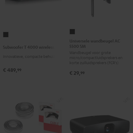
Universele
Subwoofer
wandbeugel
Universele wandbeugel AC
T
5500 SM
AC
Subwoofer T 4000 wireless
4000
Wandbeugel voor grote
5500
wireless
Innovatieve, compacte behuizing
micro/compactluidsprekers en
SM
korte zuilluidsprekers (FCR's)
Zwart
Zwart
€ 489,
99
€ 29,
99