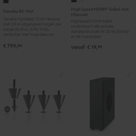
Yamaha
Speed
Speed
RX-
High Speed HDMI®-kabel met
Yamaha RX-V6A
Ethernet
HDMI®-
HDMI®-
V6A
Yamaha topklasse 7.2 AV-receiver
Highspeed HDMI-kabel
kabel
kabel
Zwart
met 125 W uitgangsvermogen per
ondersteunt alle actuele
met
met
kanaal (8 ohm, 0,9% THD),
standaards zoals 4K 3D bij 50/60p
versterker met hoge slew rate
Ethernet
Ethernet
en 8K transmissie
Zwart
Wit
€ 799,
00
vanaf
€ 19,
99