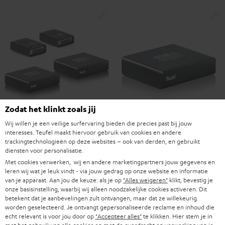
Zodat het klinkt zoals jij
Wij willen je een veilige surfervaring bieden die precies past bij jouw
Subwoofer
Subwoofer
interesses. Teufel maakt hiervoor gebruik van cookies en andere
Wireless
trackingtechnologieën op deze websites – ook van derden, en gebruikt
Subwoofer Wireless Maker
Wireless
diensten voor personalisatie.
Subwoofer Wireless Receiver
System 6 THX
Maker
Receiver
Met cookies verwerken, wij en andere marketingpartners jouw gegevens en
Set voor de draadloze bediening
System
Receiver voor de draadloze
Zwart
leren wij wat je leuk vindt - via jouw gedrag op onze website en informatie
van de twee subwoofers van System
ontvangst van je subwoofersignaal
6
van je apparaat. Aan jou de keuze: als je op
"Alles weigeren"
klikt, bevestig je
6 THX
THX
onze basisinstelling, waarbij wij alleen noodzakelijke cookies activeren. Dit
€ 99,
99
€ 299,
00
betekent dat je aanbevelingen zult ontvangen, maar dat ze willekeurig
Zwart
worden geselecteerd. Je ontvangt gepersonaliseerde reclame en inhoud die
echt relevant is voor jou door op
"Accepteer alles"
te klikken. Hier stem je in