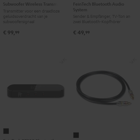
Bluetooth
Wireless
FeinTech Bluetooth Audio
Subwoofer Wireless Transmitter
System
Audio
Transmitter
Transmitter voor een draadloze
geluidsoverdracht van je
Sender & Empfänger, TV-Ton an
System
Zwart
subwoofersignaal
zwei Bluetooth-Kopfhörer
Zwart
€ 99,
€ 49,
99
99
FeinTech
Optisch
BT200