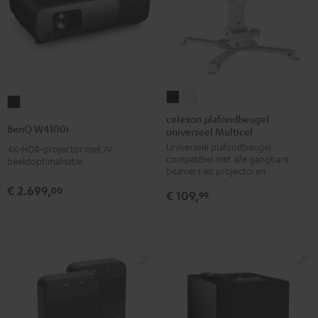
celexon
celexon
BenQ
plafondbeugel
plafondbeugel
celexon plafondbeugel
W4100i
BenQ W4100i
universeel Multicel
universeel
universeel
Zwart
Universele plafondbeugel,
Multicel
Multicel
4K-HDR-projector met AI
compatibel met alle gangbare
beeldoptimalisatie
Zwart
Wit
beamers en projectoren.
€ 2.699,
00
€ 109,
99