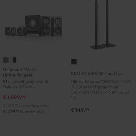
Definion
Definion
K&M
3
3
Definion 3 "2.0>5.1
AC
K&M AC 6002 SP stand (pair)
Uitbreidingsset"
"2.0>5.1
"2.0>5.1
6002
5.1 uitbreidingsset voor de
Hifi-statief voor CONSONO 35 (CS
Uitbreidingsset"
Uitbreidingsset"
SP
Definion 3/3S serie
35 FCR satellietspeakers) en
Antraciet
Wit/zwart
stand
CUBYCON (CUB 2 FR 15 en CUB 2 C
€ 1.699,
99
15)
(pair)
€ 1.499,
99
Laatste laagste prijs
Zwart
€ 149,
99
99
€ 1.799,
Normale prijs