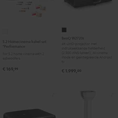
BenQ
5.2
W2720i
BenQ W2720i
Homecinema
5.2 Homecinema kabel set
Zwart
4K UHD-projector met
kabel
"Performance
indrukwekkende helderheid
set
(2.500 ANSI lumen), AI cinema
For 5.2 home cinema with 2
mode en geïntegreerde Android
"Performance
subwoofers
tv
Wit
€ 169,
99
€ 1.999,
00