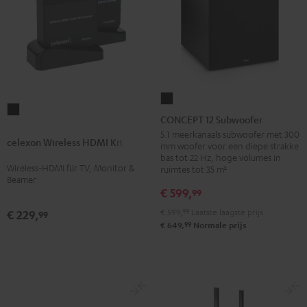
CONCEPT
celexon
12
CONCEPT 12 Subwoofer
Wireless
Subwoofer
5.1 meerkanaals subwoofer met 300
celexon Wireless HDMI Kit
HDMI
mm woofer voor een diepe strakke
Zwart
bas tot 22 Hz, hoge volumes in
Kit
Wireless-HDMI für TV, Monitor &
ruimtes tot 35 m²
Zwart
Beamer
€ 599,
99
€ 599,
99
Laatste laagste prijs
€ 229,
99
99
€ 649,
Normale prijs