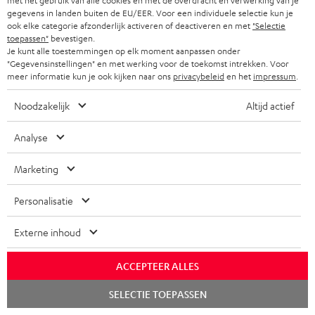
met het gebruik van alle cookies en met de overdracht en verwerking van je
gegevens in landen buiten de EU/EER. Voor een individuele selectie kun je
ook elke categorie afzonderlijk activeren of deactiveren en met
"Selectie
toepassen"
bevestigen.
Je kunt alle toestemmingen op elk moment aanpassen onder
"Gegevensinstellingen" en met werking voor de toekomst intrekken. Voor
meer informatie kun je ook kijken naar ons
privacybeleid
en het
impressum
.
Noodzakelijk
Altijd actief
Analyse
Marketing
SYSTEM
Subwoofer
Personalisatie
6
Wireless
SYSTEM 6 THX "5.2>7.2-upgrade
Subwoofer Wireless Set
set dipool"
THX
Set
Wireless set met transmitter en
Externe inhoud
receiver: stream je subwoofer
7. 2 uitbreidingsset voor System 6
"5.2>7.2-
Zwart
geluid geheel draadloos
en vergelijkbare sets
upgrade
ACCEPTEER ALLES
€ 199,
€ 569,
set
00
99
dipool"
Chat
SELECTIE TOEPASSEN
starten
Zwart