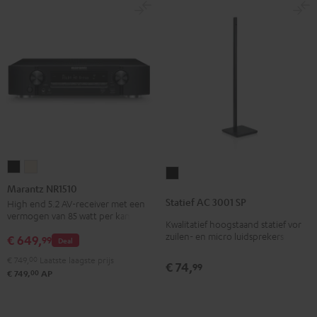
Marantz
Marantz
Statief
NR1510
NR1510
Marantz NR1510
AC
Zwart
Silver-
Statief AC 3001 SP
High end 5.2 AV-receiver met een
3001
vermogen van 85 watt per kanaal
Gold
Kwalitatief hoogstaand statief vor
SP
zuilen- en micro luidsprekers
€ 649,
99
Deal
Zwart
€ 749,
00
Laatste laagste prijs
€ 74,
99
00
€ 749,
AP