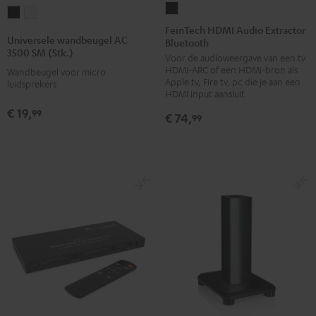
FeinTech
Universele
Universele
HDMI
FeinTech HDMI Audio Extractor
wandbeugel
wandbeugel
Universele wandbeugel AC
Bluetooth
Audio
AC
AC
3500 SM (Stk.)
Voor de audioweergave van een tv
Extractor
3500
3500
HDMI-ARC of een HDMI-bron als
Wandbeugel voor micro
Bluetooth
SM
SM
Apple tv, Fire tv, pc die je aan een
luidsprekers
Zwart
HDMI input aansluit
(Stk.)
(Stk.)
€ 19,
99
Zwart
Wit
€ 74,
99