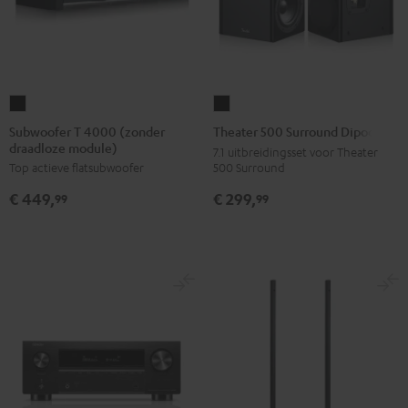
Subwoofer
Theater
T
500
Subwoofer T 4000 (zonder
Theater 500 Surround Dipool
draadloze module)
4000
Surround
7.1 uitbreidingsset voor Theater
500 Surround
Top actieve flatsubwoofer
(zonder
Dipool
draadloze
Zwart
€ 299,
€ 449,
99
99
module)
Zwart