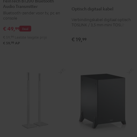
FeinTech BT200 Bluetooth
digitaal
Audio Transmitter
Bluetooth
Optisch digitaal kabel
kabel
Bluetooth-zender voor tv, pc en
Audio
Zwart
console
Verbindingskabel digitaal optisch
Transmitter
TOSLINK / 3,5 mm mini TOSLINK
€ 49,
Zwart
99
Deal
€ 59,
99
Laatste laagste prijs
€ 19,
99
99
€ 59,
AP