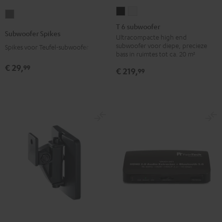
T
T
Subwoofer
6
6
T 6 subwoofer
Spikes
Subwoofer Spikes
subwoofer
subwoofer
Ultracompacte high end
Titaan
subwoofer voor diepe, precieze
Spikes voor Teufel-subwoofer
Zwart
Wit
bass in ruimtes tot ca. 20 m²
€ 29,
99
€ 219,
99