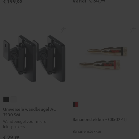
vanaf
€ 34,
99
€ 199,
00
3
3
(Paar)
(Paar)
Zwart
Wit
Universele
Universele
Bananenstekker
wandbeugel
wandbeugel
Universele wandbeugel AC
-
3500 SM
AC
AC
Bananenstekker - C8502P (Paar)
C8502P
Wandbeugel voor micro
3500
3500
luidsprekers
(Paar)
SM
SM
Bananenstekker
Zwart/rood
€ 29,
Zwart
Wit
99