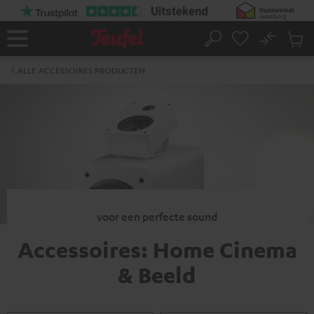
GA
NAAR
NHOUD
No
Ops
Home
Zoeken
Produ
winke
ALLE ACCESSOIRES PRODUCTEN
voor een perfecte sound
Accessoires: Home Cinema
& Beeld