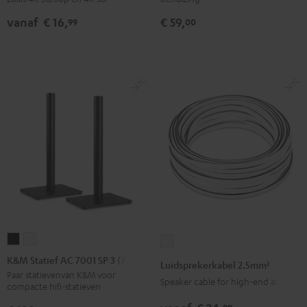
Ethernet
Ethernet
(Paar)
vanaf
€ 16,
€ 59,
99
00
Zwart
Wit
Zwart
K&M
K&M
Luidsprekerkabel
Statief
Statief
2.5mm²
K&M Statief AC 7001 SP 3 (Paar)
Luidsprekerkabel 2.5mm²
AC
AC
Wit
Paar statievenvan K&M voor
Speaker cable for high-end audio
compacte hifi-statieven
7001
7001
SP
SP