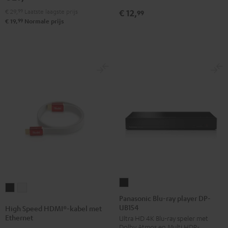
€ 29,
99
Laatste laagste prijs
€ 12,
99
99
€ 19,
Normale prijs
Panasonic
High
High
Blu-
Panasonic Blu-ray player DP-
Speed
Speed
UB154
ray
High Speed HDMI®-kabel met
HDMI®-
HDMI®-
Ethernet
Ultra HD 4K Blu-ray speler met
player
kabel
kabel
Dolby Atmos en Multi HDR-