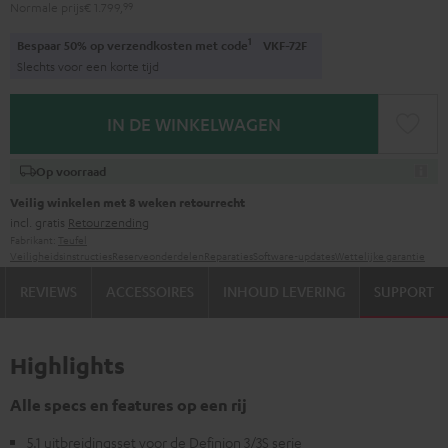
Normale prijs
€ 1.799,
99
1
Bespaar 50% op verzendkosten met code
VKF-72F
Slechts voor een korte tijd
IN DE WINKELWAGEN
Op voorraad
Veilig winkelen met 8 weken retourrecht
incl. gratis
Retourzending
Fabrikant:
Teufel
Veiligheidsinstructies
Reserveonderdelen
Reparaties
Software-updates
Wettelijke garantie
REVIEWS
ACCESSOIRES
INHOUD LEVERING
SUPPORT
Highlights
Alle specs en features op een rij
5.1 uitbreidingsset voor de Definion 3/3S serie