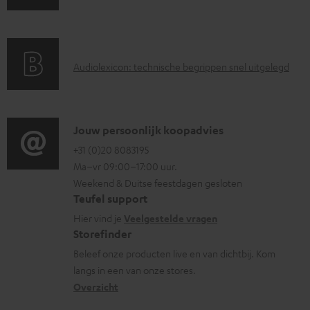
a
n
r
d
a
i
A
Audiolexicon: technische begrippen snel uitgelegd
n
n
u
t
f
d
i
o
i
C
Jouw persoonlijk koopadvies
e
r
o
o
+31 (0)20 8083195
i
m
Ma–vr 09:00–17:00 uur.
g
n
n
a
Weekend & Duitse feestdagen gesloten
l
t
f
t
Teufel support
o
a
o
i
Hier vind je
Veelgestelde vragen
s
c
Storefinder
r
e
s
t
Beleef onze producten live en van dichtbij. Kom
m
langs in een van onze stores.
a
i
a
Overzicht
r
n
t