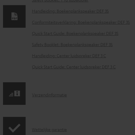
l
o
Handleiding: Boekenplankspeaker DEF 3S
a
Conformiteitsverklaring: Boekenplankspeaker DEF 3S
d
Quick Start Guide: Boekenplankspeaker DEF 3S
d
Safety Booklet: Boekenplankspeaker DEF 3S
o
Handleiding: Center luidspreker DEF 3 C
c
u
Quick Start Guide: Center luidspreker DEF 3 C
m
e
n
V
Verzendinformatie
t
e
e
r
n
z
G
Wettelijke garantie
e