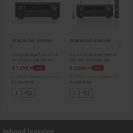
DENON AVC-X3800H
DENON AVC-X4800H
30
4.
Hoogwaardige 7.2.4 of 11.4
Top 9.4 AV-receiver met tot
Lui
AV-receiver met 180 watt
200 watt vermogen per
uitgangsvermogen per kanaal
kanaal, ondersteunt 11.4
€ 1.299,
€ 2.099,
€ 
99
99
Deal
Deal
kanaalsverwerking
€ 1.699,
00
Laatste laagste prijs
€ 2.599,
00
Laatste laagste prijs
00
00
€ 1.699,
AP
€ 2.599,
AP
Inhoud levering