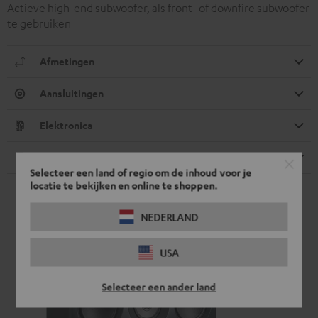
Actieve high-end subwoofer, als front- of downfire subwoofer
te gebruiken
Afmetingen
Aansluitingen
Elektronica
Luidspreker
Selecteer een land of regio om de inhoud voor je
locatie te bekijken en online te shoppen.
NEDERLAND
USA
Selecteer een ander land