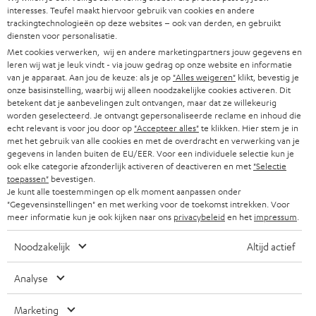
A
Kies je korting!
interesses. Teufel maakt hiervoor gebruik van cookies en andere
trackingtechnologieën op deze websites – ook van derden, en gebruikt
Meld je aan voor de nieuwsbrief en ontvang een
a
diensten voor personalisatie.
welkomstkado tot € 45
n
Met cookies verwerken, wij en andere marketingpartners jouw gegevens en
leren wij wat je leuk vindt - via jouw gedrag op onze website en informatie
m
van je apparaat. Aan jou de keuze: als je op
"Alles weigeren"
klikt, bevestig je
AANM
onze basisinstelling, waarbij wij alleen noodzakelijke cookies activeren. Dit
EMAIL
e
betekent dat je aanbevelingen zult ontvangen, maar dat ze willekeurig
WIDGET
l
worden geselecteerd. Je ontvangt gepersonaliseerde reclame en inhoud die
echt relevant is voor jou door op
"Accepteer alles"
te klikken. Hier stem je in
d
met het gebruik van alle cookies en met de overdracht en verwerking van je
gegevens in landen buiten de EU/EER. Voor een individuele selectie kun je
e
ook elke categorie afzonderlijk activeren of deactiveren en met
"Selectie
n
toepassen"
bevestigen.
Je kunt alle toestemmingen op elk moment aanpassen onder
v
"Gegevensinstellingen" en met werking voor de toekomst intrekken. Voor
meer informatie kun je ook kijken naar ons
privacybeleid
en het
impressum
.
o
o
Noodzakelijk
Altijd actief
Categorieën
r
Analyse
HOME CINEMA SPEAKERS
n
Bedrijf
i
Marketing
COMPLETE SYSTEMEN