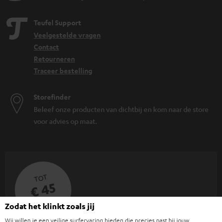
Teufel Support
Veelgestelde vragen
Contact
Retourneren
Traceer bestelling
Storefinder
Beleef onze producten van dichtbij en kom naar de store
voor advies op maat.
TOT
€ 45
KORTING
Zodat het klinkt zoals jij
Wij willen je een veilige surfervaring bieden die precies past bij jouw