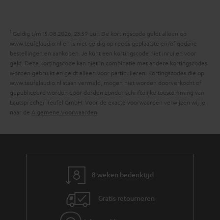
y
f
i
o
e
1
r
Geldig t/m 15.08.2026, 23:59 uur. De kortingscode geldt alleen op
www.teufelaudio.nl en is niet geldig op reeds geplaatste en/of gedane
m
bestellingen en aankopen. Je kunt een kortingscode niet inruilen voor
a
geld. Deze kortingscode kan niet in combinatie met andere kortingscodes
worden gebruikt en geldt alleen voor particulieren. Kortingscodes die op
t
www.teufelaudio.nl staan vermeld, mogen niet worden doorverkocht of
i
gepubliceerd worden door derden zonder schriftelijke toestemming van
Lautsprecher Teufel GmbH. Voor de exacte voorwaarden verwijzen wij je
e
naar de
Algemene Voorwaarden
.
8 weken bedenktijd
Gratis retourneren