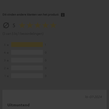
Dit vinden andere klanten van het product
5
(5 van 5 bij 1 beoordelingen)
5
1
4
0
3
0
2
0
1
0
16-07-2024
Uitmuntend