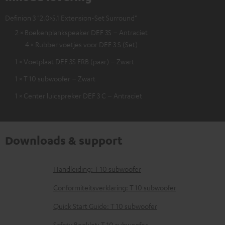
Definion 3 "2.0>5.1 Extension-Set Surround"
2 × Boekenplankspeaker DEF 3S – Antraciet
4 × Rubber voetjes voor DEF 3 S (Set)
1 × Voetplaat DEF 3S FRB (paar) – Zwart
1 × T 10 subwoofer – Zwart
1 × Center luidspreker DEF 3 C – Antraciet
Downloads & support
D
Handleiding: T 10 subwoofer
o
Conformiteitsverklaring: T 10 subwoofer
w
Quick Start Guide: T 10 subwoofer
n
Safety Booklet: T 10 subwoofer