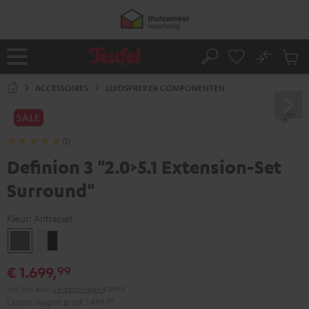
GA
50% verzendkosten besparen met
VKF-72F
NAAR
NHOUD
05
D
:
20
H
:
35
M
:
11
S
No
Ops
Home
Zoeken
Produ
winke
ACCESSOIRES
LUIDSPREKER COMPONENTEN
SALE
(1)
Definion 3 "2.0>5.1 Extension-Set
Surround"
Kleur:
Antraciet
Antraciet
Wit/zwart
€ 1.699,
99
Incl. btw
excl.
Verzendkosten
€ 39,99
Laatste laagste prijs
€ 1.499,
99