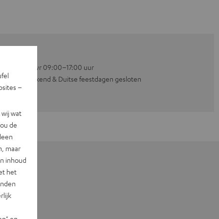
Ma–vr 09:00–17:00 uur
ufel
Weekend & Duitse feestdagen gesloten
sites –
wij wat
jou de
lleen
n, maar
en inhoud
et het
landen
lijk
en" en