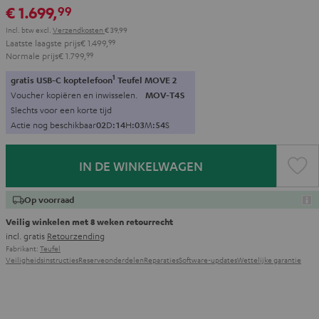
€ 1.699,
99
Incl. btw
excl.
Verzendkosten
€ 39,99
Laatste laagste prijs
€ 1.499,
99
Normale prijs
€ 1.799,
99
1
gratis USB-C koptelefoon
Teufel MOVE 2
Voucher kopiëren en inwisselen.
MOV-T4S
Slechts voor een korte tijd
Actie nog beschikbaar
0
2
D
:
1
4
H
:
0
3
M
:
5
3
S
IN DE WINKELWAGEN
Op voorraad
Veilig winkelen met 8 weken retourrecht
incl. gratis
Retourzending
Fabrikant:
Teufel
Veiligheidsinstructies
Reserveonderdelen
Reparaties
Software-updates
Wettelijke garantie