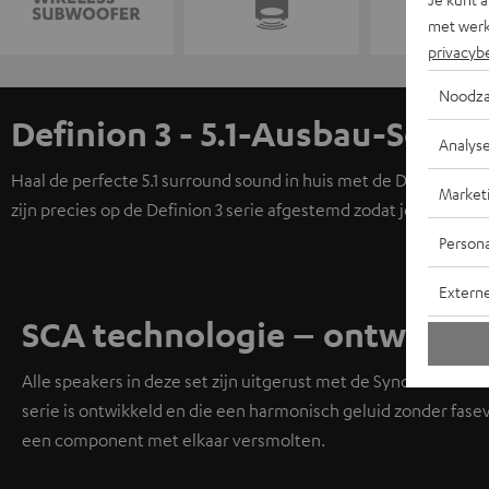
met werk
privacyb
Noodza
Definion 3 - 5.1-Ausbau-Set
Analys
Haal de perfecte 5.1 surround sound in huis met de Definion 3 
Market
zijn precies op de Definion 3 serie afgestemd zodat je met voll
Persona
Extern
SCA technologie – ontworpen 
Alle speakers in deze set zijn uitgerust met de Synchronized 
serie is ontwikkeld en die een harmonisch geluid zonder fase
een component met elkaar versmolten.