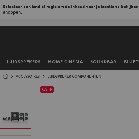
Selecteer een land of regio om de inhoud voor je locatie te bekijken
shoppen.
GA
NAAR
NHOUD
LUIDSPREKERS
HOME CINEMA
SOUNDBAR
BLUE
Home
ACCESSOIRES
LUIDSPREKER COMPONENTEN
SALE