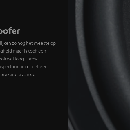
ofer
ijken zo nog het meeste op
gheid maar is toch een
 ook wel long-throw
basperformance met een
spreker die aan de