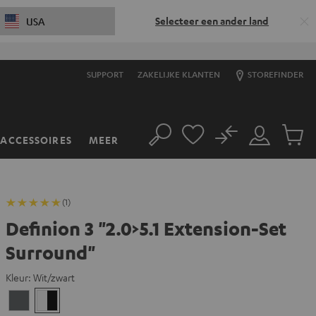
Selecteer een ander land
USA
SUPPORT
ZAKELIJKE KLANTEN
STOREFINDER
No
ACCESSOIRES
MEER
Zoeken
Mijn
Produc
account
winkel
(1)
Definion 3 "2.0>5.1 Extension-Set
Surround"
Kleur:
Wit/zwart
Antraciet
Wit/zwart