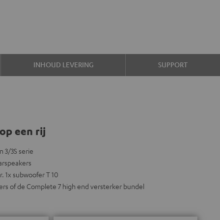
INHOUD LEVERING
SUPPORT
op een rij
n 3/3S serie
arspeakers
er. 1x subwoofer T 10
ers of de Complete 7 high end versterker bundel