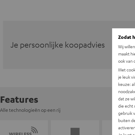
Zodat he
Je persoonlijke koopadvies
Wij wille
maakt hi
ook van d
Met cook
je leuk v
keuze: al
noodzake
Features
dat ze w
die echt 
Alle technologieën op een rij
gebruik 
buiten de
activere
Je kunt 