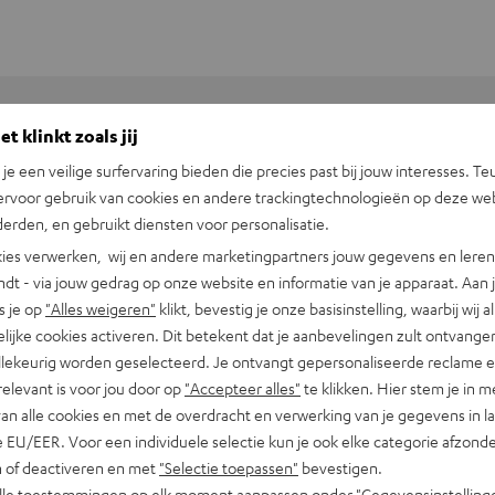
t klinkt zoals jij
+31 (0)20 8083195
n je een veilige surfervaring bieden die precies past bij jouw interesses. Te
ervoor gebruik van cookies en andere trackingtechnologieën op deze web
erden, en gebruikt diensten voor personalisatie.
ies verwerken, wij en andere marketingpartners jouw gegevens en leren 
indt - via jouw gedrag op onze website en informatie van je apparaat. Aan 
s je op
"Alles weigeren"
klikt, bevestig je onze basisinstelling, waarbij wij a
lijke cookies activeren. Dit betekent dat je aanbevelingen zult ontvange
illekeurig worden geselecteerd. Je ontvangt gepersonaliseerde reclame 
relevant is voor jou door op
"Accepteer alles"
te klikken. Hier stem je in m
van alle cookies en met de overdracht en verwerking van je gegevens in 
 EU/EER. Voor een individuele selectie kun je ook elke categorie afzonder
n of deactiveren en met
"Selectie toepassen"
bevestigen.
alle toestemmingen op elk moment aanpassen onder "Gegevensinstelling