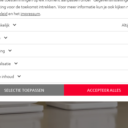
ing voor de toekomst intrekken. Voor meer informatie kun je ook kijken 
eleid
en het
impressum
.
kelijk
Alti
e
j 183 beoordelingen)
ing
lisatie
REVIEWS
e inhoud
SELECTIE TOEPASSEN
ACCEPTEER ALLES