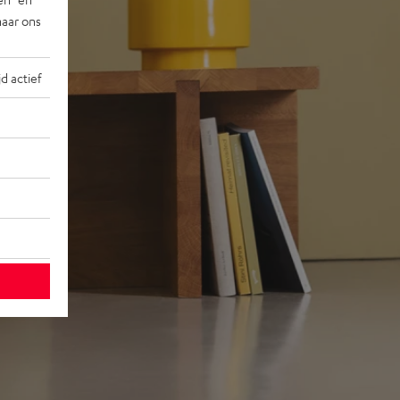
naar ons
jd actief