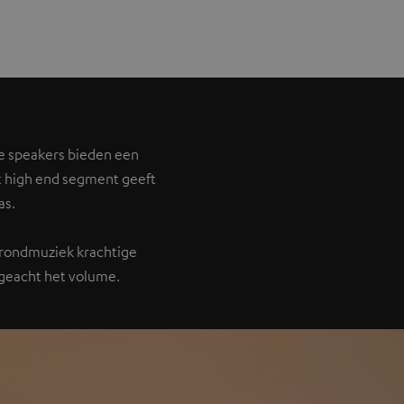
e speakers bieden een
t high end segment geeft
as.
rgrondmuziek krachtige
ongeacht het volume.