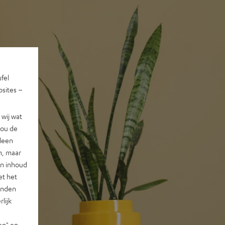
ufel
sites –
wij wat
jou de
lleen
n, maar
en inhoud
et het
landen
lijk
en" en