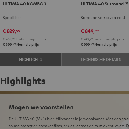
ULTIMA
ULTIMA
ULTIMA
ULTIMA
ULTIMA 40 KOMBO 3
ULTIMA 40 Surround "5.
40
40
40
40
KOMBO
KOMBO
Surround
Surround
Speelklaar
Surround versie van de UL
3
3
"5.1-
"5.1-
Zwart
Wit
Set"
Set"
€ 829,
€ 849,
99
99
Zwart
Wit/zwart
€ 769,
99
Laatste laagste prijs
€ 749,
99
Laatste laagste prijs
99
99
€ 999,
Normale prijs
€ 999,
Normale prijs
HIGHLIGHTS
TECHNISCHE DETAILS
Highlights
Mogen we voorstellen
De ULTIMA 40 (Mk4) is dé blikvanger in je woonkamer. Met een str
sound brengt de speaker films, series, games en muziek tot leven. D