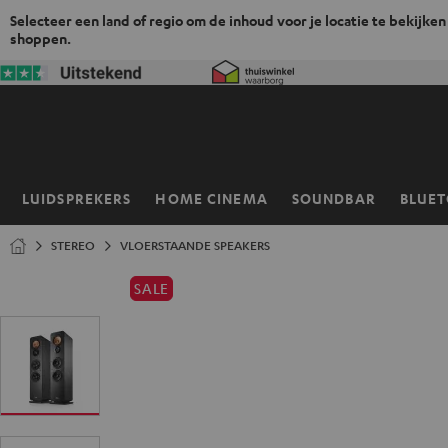
Selecteer een land of regio om de inhoud voor je locatie te bekijken
shoppen.
GA
NAAR
NHOUD
LUIDSPREKERS
HOME CINEMA
SOUNDBAR
BLUE
Home
STEREO
VLOERSTAANDE SPEAKERS
SALE