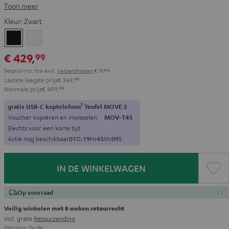
Toon meer
Kleur:
Zwart
Zwart
Wit
€ 429,
99
Setprijs incl. btw
excl.
Verzendkosten
€ 19,99
Laatste laagste prijs
€ 369,
99
Normale prijs
€ 499,
99
1
gratis USB-C koptelefoon
Teufel MOVE 2
Voucher kopiëren en inwisselen.
MOV-T4S
Slechts voor een korte tijd
Actie nog beschikbaar
0
1
D
:
1
9
H
:
4
5
M
:
0
8
S
IN DE WINKELWAGEN
Op voorraad
Veilig winkelen met 8 weken retourrecht
incl. gratis
Retourzending