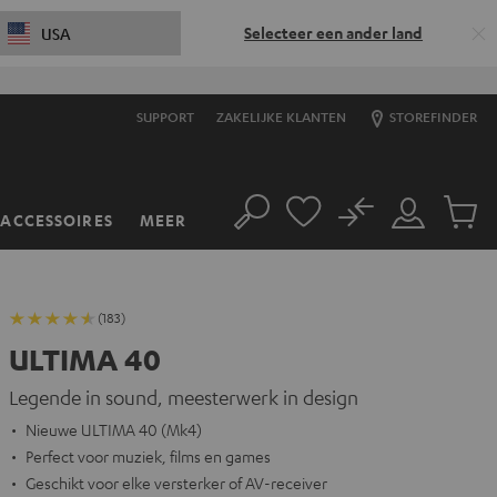
Selecteer een ander land
USA
SUPPORT
ZAKELIJKE KLANTEN
STOREFINDER
No
ACCESSOIRES
MEER
Zoeken
Mijn
Produc
account
winkel
(183)
ULTIMA 40
Legende in sound, meesterwerk in design
Nieuwe ULTIMA 40 (Mk4)
Perfect voor muziek, films en games
Geschikt voor elke versterker of AV-receiver