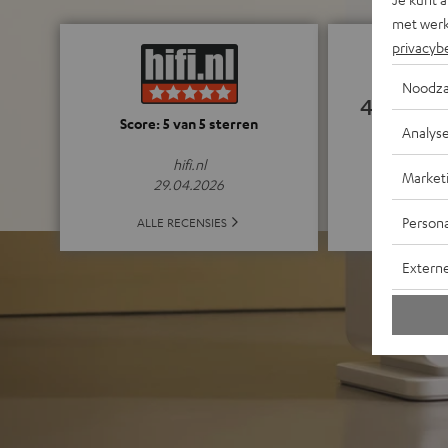
met werk
privacyb
Noodza
4.87
Analys
Score: 5 van 5 sterren
(4.87 van 5 bi
hifi.nl
Market
29.04.2026
Persona
ALLE 
ALLE RECENSIES
Extern