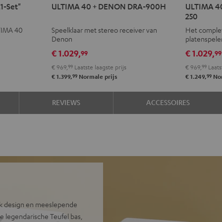
ULTIMA
ULTIMA
ULTIMA
ULT
1-Set"
ULTIMA 40 + DENON DRA-900H
ULTIMA 4
40
40
40
40
250
+
+
KOMBO
KOM
TIMA 40
Speelklaar met stereo receiver van
Het comple
DENON
DENON
3
3
Denon
platenspele
DRA-
DRA-
+
+
€ 1.029,
€ 1.029,
99
99
900H
900H
DUAL
DUA
€ 969,
99
Laatste laagste prijs
€ 969,
99
Laats
Zwart
Wit
DT
DT
99
99
€ 1.399,
Normale prijs
€ 1.249,
Nor
250
250
Zwart
Wit
REVIEWS
ACCESSOIRES
ak design en meeslepende
e legendarische Teufel bas,