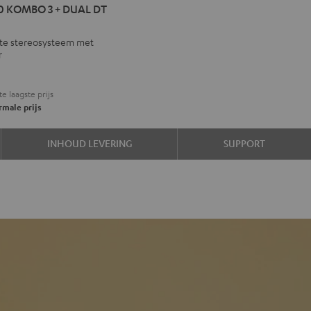
IMA
0 KOMBO 3 + DUAL DT
BO
te stereosysteem met
r
L
te laagste prijs
male prijs
INHOUD LEVERING
SUPPORT