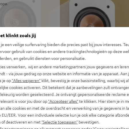
ropa.
 ontworpen voor krachtig
t klinkt zoals jij
n je een veilige surfervaring bieden die precies past bij jouw interesses. Te
nauwkeurige bas zonder
ervoor gebruik van cookies en andere trackingtechnologieën op deze web
erden, en gebruikt diensten voor personalisatie.
basprestaties, zelfs zonder
ies verwerken, wij en andere marketingpartners jouw gegevens en leren 
nkkamer voor een brede
indt - via jouw gedrag op onze website en informatie van je apparaat. Aan 
s je op
"Alles weigeren"
klikt, bevestig je onze basisinstelling, waarbij wij a
hoge tonen en zeer goede
lijke cookies activeren. Dit betekent dat je aanbevelingen zult ontvange
illekeurig worden geselecteerd. Je ontvangt gepersonaliseerde reclame 
sterkers en AV-receivers
relevant is voor jou door op
"Accepteer alles"
te klikken. Hier stem je in m
deel van een complete
van alle cookies en met de overdracht en verwerking van je gegevens in 
 EU/EER. Voor een individuele selectie kun je ook elke categorie afzonder
rs
n of deactiveren en met
"Selectie toepassen"
bevestigen.
alle toestemmingen op elk moment aanpassen onder "Gegevensinstelling