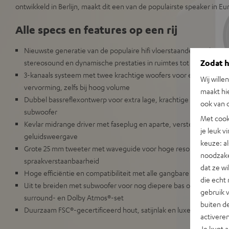
ontwikkeld in Berlijn, maakt dit een van de populairste speaker in Eu
Alle specs en features op een rij
Nieuwste generatie van de populaire hifi vloerstaande speakers,
Zodat he
stereosound en dynamische prestaties in ruimtes tot 35 m².
Wij wille
3-kanaals systeem met twee krachtige woofers voor een diepe, 
maakt hi
vervorming, zelfs bij hoog volume
ook van d
Dubbel bassreflexontwerp voor extra lage, krachtige en precieze 
subwoofer
Met cook
Kevlar midrange driver met faseplug en aparte, verstevigde kla
je leuk v
geluidsweergave
keuze: al
Grote 25 mm tweeter met waveguide voor hoge resolutie, fijne 
noodzake
spraakverstaanbaarheid
dat ze w
Hoge efficiëntie en compatibiliteit met alle gangbare stereo-ver
die echt 
Uit te breiden met subwoofer voor nog diepere bas of als onder
gebruik 
surround- en Dolby Atmos®-set
buiten de
Duurzaam FSC®-gecertificeerd hout, satijnlak en luxe textielcove
activere
Je kunt 