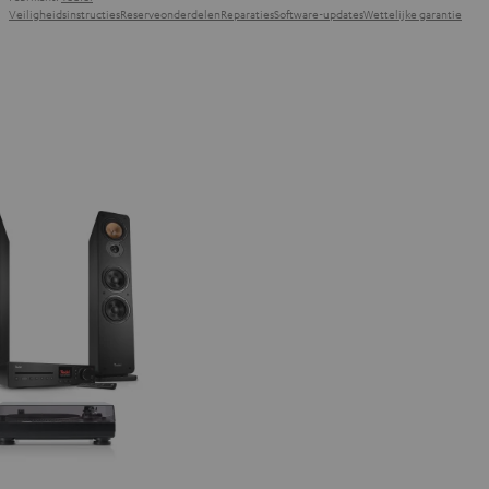
Fabrikant:
Teufel
Veiligheidsinstructies
Reserveonderdelen
Reparaties
Software-updates
Wettelijke garantie