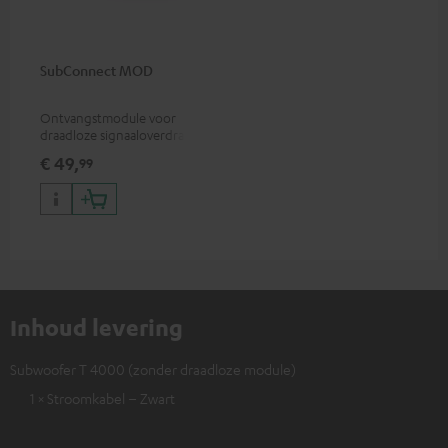
SubConnect MOD
Ontvangstmodule voor
draadloze signaaloverdracht,
geschikt voor subwoofer T
€ 49,
99
4000/S 6000
Inhoud levering
Subwoofer T 4000 (zonder draadloze module)
1 × Stroomkabel – Zwart