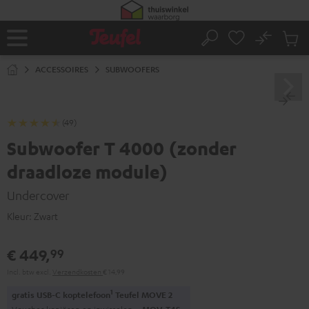
GA
NAAR
NHOUD
No
Ops
Home
Zoeken
Produ
winke
ACCESSOIRES
SUBWOOFERS
(49)
Subwoofer T 4000 (zonder
draadloze module)
Undercover
Kleur:
Zwart
€ 449,
99
Incl. btw
excl.
Verzendkosten
€ 14,99
1
gratis USB-C koptelefoon
Teufel MOVE 2