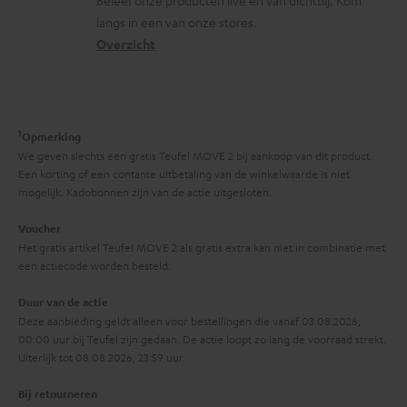
s
t
Beleef onze producten live en van dichtbij. Kom
m
langs in een van onze stores.
a
i
a
Overzicht
r
n
t
y
f
i
o
e
1
r
Opmerking
We geven slechts een gratis Teufel MOVE 2 bij aankoop van dit product.
m
Een korting of een contante uitbetaling van de winkelwaarde is niet
a
mogelijk. Kadobonnen zijn van de actie uitgesloten.
t
Voucher
i
Het gratis artikel Teufel MOVE 2 als gratis extra kan niet in combinatie met
een actiecode worden besteld.
e
Duur van de actie
Deze aanbieding geldt alleen voor bestellingen die vanaf 03.08.2026,
00:00 uur bij Teufel zijn gedaan. De actie loopt zo lang de voorraad strekt.
Uiterlijk tot 08.08.2026, 23:59 uur.
Bij retourneren