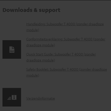
Downloads & support
D
Handleiding: Subwoofer T 4000 (zonder draadloze
module)
o
w
Conformiteitsverklaring: Subwoofer T 4000 (zonder
draadloze module)
n
l
Quick Start Guide: Subwoofer T 4000 (zonder
draadloze module)
o
a
Safety Booklet: Subwoofer T 4000 (zonder draadloze
d
module)
d
o
c
V
Verzendinformatie
u
e