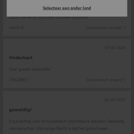
Horst D.
Selecteer een ander land
Super bas en je kunt hem discreet plaatsen
Horst D.
(Automatisch vertaald *)
07-10-2025
Onderkast
Zeer goede subwoofer
DAGAND j.
(Automatisch vertaald *)
26-07-2025
geweldig!
Erg krachtig voor zo'n praktisch onzichtbare speaker. Geweldig
vakmanschap. Mijn enige klacht is dat het geluid meer