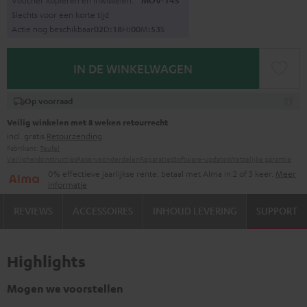
Voucher kopiëren en inwisselen.
MOV-T4S
Slechts voor een korte tijd
Actie nog beschikbaar
0
2
D
:
1
8
H
:
0
0
M
:
5
2
S
IN DE WINKELWAGEN
Op voorraad
Veilig winkelen met 8 weken retourrecht
incl. gratis
Retourzending
Fabrikant:
Teufel
Veiligheidsinstructies
Reserveonderdelen
Reparaties
Software-updates
Wettelijke garantie
0% effectieve jaarlijkse rente: betaal met Alma in 2 of 3 keer.
Meer
informatie
REVIEWS
ACCESSOIRES
INHOUD LEVERING
SUPPORT
Highlights
Mogen we voorstellen