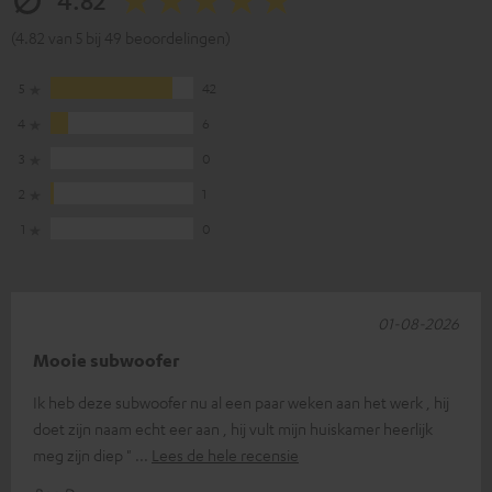
(4.82 van 5 bij 49 beoordelingen)
5
42
4
6
3
0
2
1
1
0
01-08-2026
Mooie subwoofer
Ik heb deze subwoofer nu al een paar weken aan het werk , hij
doet zijn naam echt eer aan , hij vult mijn huiskamer heerlijk
meg zijn diep "
Lees de hele recensie