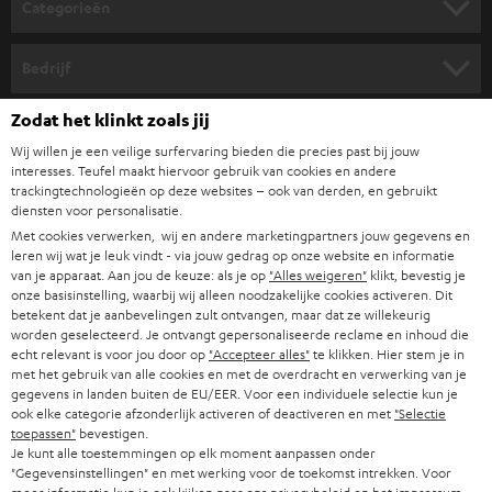
Categorieën
r
HOME CINEMA SPEAKERS
n
Bedrijf
i
COMPLETE SYSTEMEN
SUPPORT
Zodat het klinkt zoals jij
e
Teufel online shops
Wij willen je een veilige surfervaring bieden die precies past bij jouw
SOUNDBARS
u
CARRIÈRE
interesses. Teufel maakt hiervoor gebruik van cookies en andere
DUITSLAND
w
trackingtechnologieën op deze websites – ook van derden, en gebruikt
HIFI-SPEAKERS
diensten voor personalisatie.
PERS & MARKETING
s
Met cookies verwerken, wij en andere marketingpartners jouw gegevens en
OOSTENRIJK
SMART HOME
leren wij wat je leuk vindt - via jouw gedrag op onze website en informatie
b
B2B
van je apparaat. Aan jou de keuze: als je op
"Alles weigeren"
klikt, bevestig je
r
onze basisinstelling, waarbij wij alleen noodzakelijke cookies activeren. Dit
ZWITSERLAND
BLUETOOTH
PARTNERPROGRAMMA
betekent dat je aanbevelingen zult ontvangen, maar dat ze willekeurig
i
worden geselecteerd. Je ontvangt gepersonaliseerde reclame en inhoud die
KOPTELEFOONS
echt relevant is voor jou door op
"Accepteer alles"
te klikken. Hier stem je in
e
NEDERLAND
BLOG
met het gebruik van alle cookies en met de overdracht en verwerking van je
f
gegevens in landen buiten de EU/EER. Voor een individuele selectie kun je
BLUETOOTH KOPTELEFOONS
NEWSLETTER
ook elke categorie afzonderlijk activeren of deactiveren en met
"Selectie
BELGIË
toepassen"
bevestigen.
COMPLETE SETS
Je kunt alle toestemmingen op elk moment aanpassen onder
STORES
"Gegevensinstellingen" en met werking voor de toekomst intrekken. Voor
FRANKRIJK
SPEAKERS