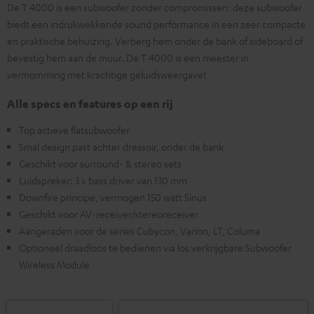
De T 4000 is een subwoofer zonder compromissen: deze subwoofer
biedt een indrukwekkende sound performance in een zeer compacte
en praktische behuizing. Verberg hem onder de bank of sideboard of
bevestig hem aan de muur. De T 4000 is een meester in
vermomming met krachtige geluidsweergave!
Alle specs en features op een rij
Top actieve flatsubwoofer
Smal design past achter dressoir, onder de bank
Geschikt voor surround- & stereo sets
Luidspreker: 3 x bass driver van 130 mm
Downfire principe, vermogen 150 watt Sinus
Geschikt voor AV-receiver/stereoreceiver
Aangeraden voor de series Cubycon, Varion, LT, Columa
Optioneel draadloos te bedienen via los verkrijgbare Subwoofer
Wireless Module