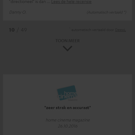
"directioneel" is dan
Lees de hele recensie
Danny O.
(Automatisch vertaald *)
*
10
/ 49
automatisch vertaald door
DeepL
TOON MEER
"zeer strak en accuraat"
home cinema magazine
26.10.2016