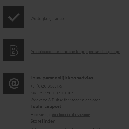
m
r
e
z
G
Wettelijke garantie
n
e
a
t
n
r
e
d
a
n
i
A
Audiolexicon: technische begrippen snel uitgelegd
n
n
u
t
f
d
i
o
i
C
Jouw persoonlijk koopadvies
e
r
o
o
+31 (0)20 8083195
i
m
Ma–vr 09:00–17:00 uur.
g
n
n
a
Weekend & Duitse feestdagen gesloten
l
t
f
t
Teufel support
o
a
o
i
Hier vind je
Veelgestelde vragen
s
c
Storefinder
r
e