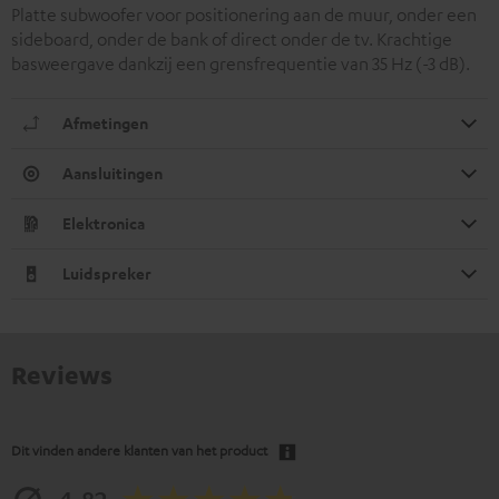
Platte subwoofer voor positionering aan de muur, onder een
sideboard, onder de bank of direct onder de tv. Krachtige
basweergave dankzij een grensfrequentie van 35 Hz (-3 dB).
Afmetingen
Aansluitingen
Elektronica
Luidspreker
Reviews
Dit vinden andere klanten van het product
4.82