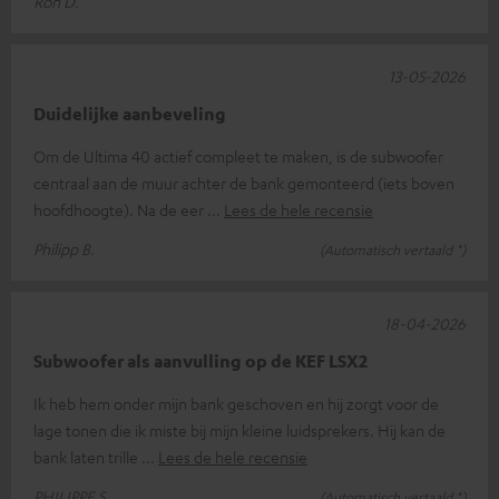
Ron D.
13-05-2026
Duidelijke aanbeveling
Om de Ultima 40 actief compleet te maken, is de subwoofer
centraal aan de muur achter de bank gemonteerd (iets boven
hoofdhoogte). Na de eer
Lees de hele recensie
Philipp B.
(Automatisch vertaald *)
18-04-2026
Subwoofer als aanvulling op de KEF LSX2
Ik heb hem onder mijn bank geschoven en hij zorgt voor de
lage tonen die ik miste bij mijn kleine luidsprekers. Hij kan de
bank laten trille
Lees de hele recensie
PHILIPPE S.
(Automatisch vertaald *)