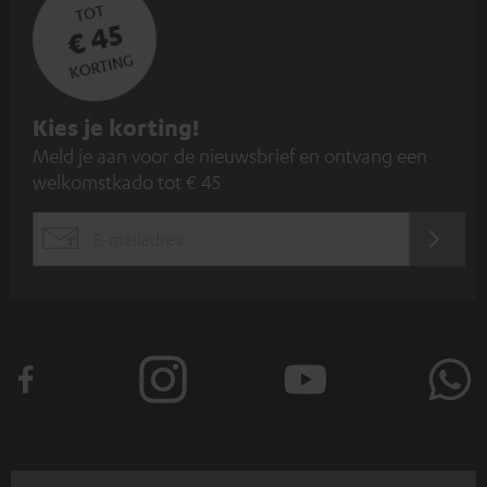
TOT
€ 45
KORTING
A
Kies je korting!
Meld je aan voor de nieuwsbrief en ontvang een
a
welkomstkado tot € 45
n
m
AANM
EMAIL
e
WIDGET
l
d
e
n
v
o
o