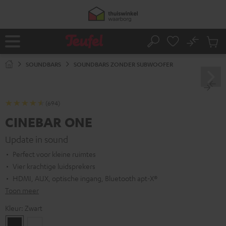
GA
50% verzendkosten besparen met
VKF-72F
NAAR
NHOUD
07
D
:
00
H
:
47
M
:
37
S
No
Ops
Home
Zoeken
Produ
winke
SOUNDBARS
SOUNDBARS ZONDER SUBWOOFER
(694)
CINEBAR ONE
Update in sound
Perfect voor kleine ruimtes
Vier krachtige luidsprekers
HDMI, AUX, optische ingang, Bluetooth apt-X®
Toon meer
Kleur:
Zwart
Zwart
Wit