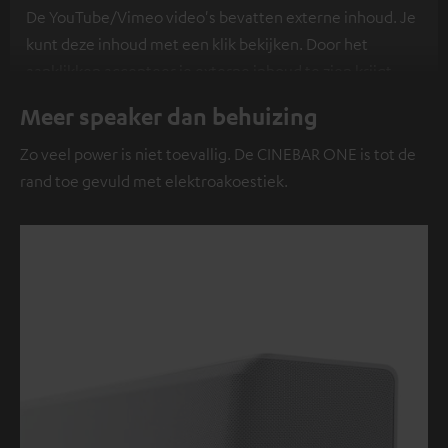
De YouTube/Vimeo video's bevatten externe inhoud. Je
kunt deze inhoud met een klik bekijken. Door het
aanklikken accepteer je externe inhoud te zien krijgt.
Hierdoor kunnen persoonlijke gegevens worden
Meer speaker dan behuizing
verzameld en aan derden doorgestuurd. Meer info
hierover vind je in ons
privacybeleid
.
Zo veel power is niet toevallig. De CINEBAR ONE is tot de
rand toe gevuld met elektroakoestiek.