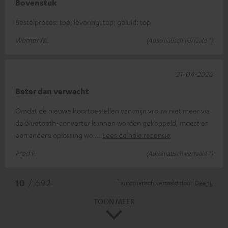
Bovenstuk
Bestelproces: top; levering: top; geluid: top
Werner M.
(Automatisch vertaald *)
21-04-2026
Beter dan verwacht
Omdat de nieuwe hoortoestellen van mijn vrouw niet meer via
de Bluetooth-converter kunnen worden gekoppeld, moest er
een andere oplossing wo
Lees de hele recensie
Fred F.
(Automatisch vertaald *)
*
10
/ 692
automatisch vertaald door
DeepL
TOON MEER