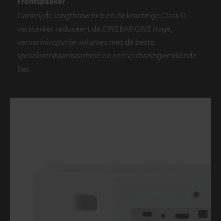
Frontspeaker
Dankzij de longthrow hub en de krachtige Class D
versterker reduceert de CINEBAR ONE hoge,
vervormingsvrije volumes met de beste
spraakverstaanbaarheid en een verbazingwekkende
bas.