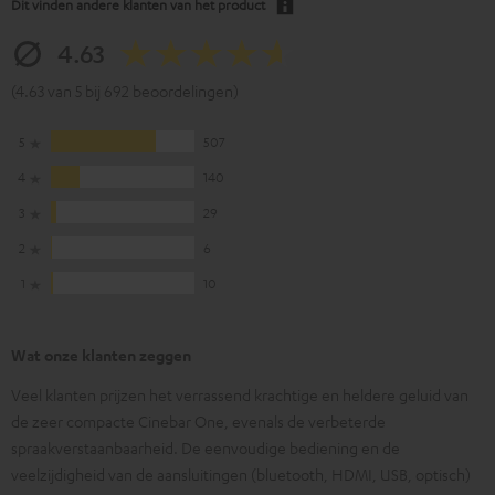
Dit vinden andere klanten van het product
4.63
(4.63 van 5 bij 692 beoordelingen)
5
507
4
140
3
29
2
6
1
10
Wat onze klanten zeggen
Veel klanten prijzen het verrassend krachtige en heldere geluid van
de zeer compacte Cinebar One, evenals de verbeterde
spraakverstaanbaarheid. De eenvoudige bediening en de
veelzijdigheid van de aansluitingen (bluetooth, HDMI, USB, optisch)