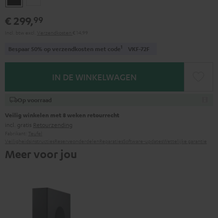
€ 299,
99
Incl. btw
excl.
Verzendkosten
€ 14,99
1
Bespaar 50% op verzendkosten met code
VKF-72F
IN DE WINKELWAGEN
Op voorraad
Veilig winkelen met 8 weken retourrecht
incl. gratis
Retourzending
Fabrikant:
Teufel
Veiligheidsinstructies
Reserveonderdelen
Reparaties
Software-updates
Wettelijke garantie
Meer voor jou