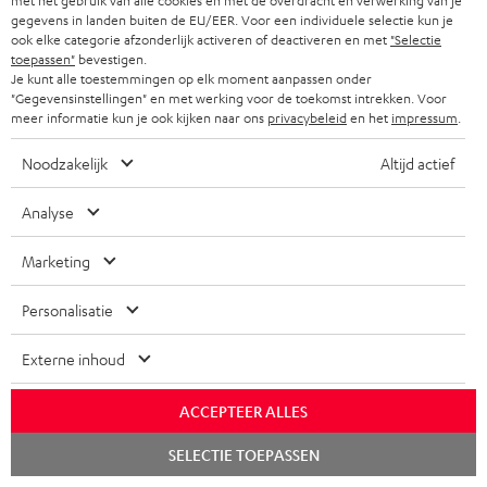
met het gebruik van alle cookies en met de overdracht en verwerking van je
gegevens in landen buiten de EU/EER. Voor een individuele selectie kun je
ook elke categorie afzonderlijk activeren of deactiveren en met
"Selectie
toepassen"
bevestigen.
Je kunt alle toestemmingen op elk moment aanpassen onder
"Gegevensinstellingen" en met werking voor de toekomst intrekken. Voor
meer informatie kun je ook kijken naar ons
privacybeleid
en het
impressum
.
Noodzakelijk
Altijd actief
High Speed HDMI®-kabel
Universele wandbeugel AC
Ra
met Ethernet
3500 SM (Stk.)
Analyse
Highspeed HDMI kabel
Wandbeugel voor micro
Ge
ondersteunt actuele
luidsprekers
toe
standaards zoals 4K 50/60p en
rob
Marketing
€ 16,
€ 19,
€ 
99
99
4K 3D
toe
sli
Personalisatie
Externe inhoud
ACCEPTEER ALLES
Inhoud levering
Chat
SELECTIE TOEPASSEN
starten