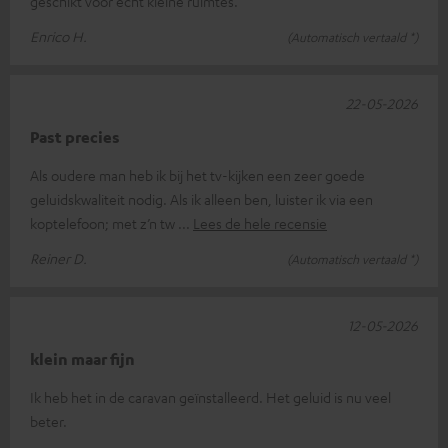
geschikt voor echt kleine ruimtes.
Enrico H.
(Automatisch vertaald *)
22-05-2026
Past precies
Als oudere man heb ik bij het tv-kijken een zeer goede
geluidskwaliteit nodig. Als ik alleen ben, luister ik via een
koptelefoon; met z’n tw
Lees de hele recensie
Reiner D.
(Automatisch vertaald *)
12-05-2026
klein maar fijn
Ik heb het in de caravan geïnstalleerd. Het geluid is nu veel
beter.