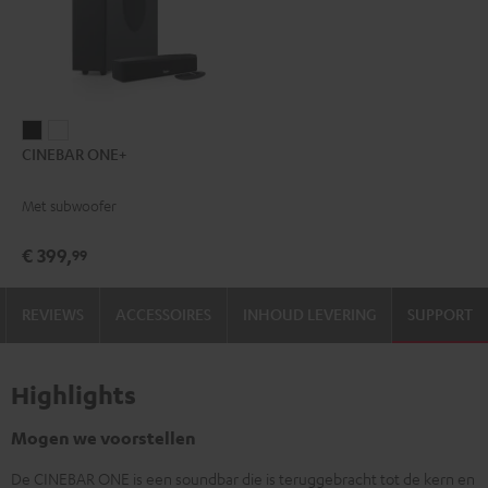
CINEBAR
CINEBAR
CINEBAR ONE+
ONE+
ONE+
Zwart
Wit
Met subwoofer
€ 399,
99
REVIEWS
ACCESSOIRES
INHOUD LEVERING
SUPPORT
Highlights
Mogen we voorstellen
De CINEBAR ONE is een soundbar die is teruggebracht tot de kern en