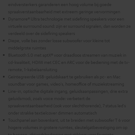
eindversterkers garanderen een hoog volume bij goede
spraakverstaanbaarheid met extreem geringe vervormingen
Dynamore® Ultra technologie met sidefiring speakers voor een
virtuele surrround sound: zijn er surround signalen, dan worden ze
verdeeld over de sidefiring speakers
Diepe, volle bas zonder losse subwoofer voor kleine tot
middelgrote ruimtes
Bluetooth 5.0 met aptX® voor draadloos streamen van muziek in
cd-kwaliteit, HDMI met CEC en ARC voor de bediening met de tv-
remote, 1-kabelaansluiting
Geïntegreerde USB-geluidskaart te gebruiken als pc- en Mac
soundbar voor games, video's, homeoffice of muziekstreaming
Line-in, optische digitale ingang, geluidsaanpassingen, drie extra
geluidsmodi, zoals voice mode: verbetert de
spraakverstaanbaarheid (ook voor slechthorende), 7 status led's
onder strakke textielcover dimmen automatisch
Touchpanel aan bovenkant, uit te breiden met subwoofer T 6 voor
hogere volumes in grotere ruimtes, sleutelgatbevestiging om op
te hangen, afstandsbediening met stikkers voor favoriete