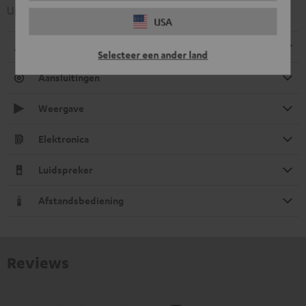
Update in sound
USA
Afmetingen
Selecteer een ander land
Aansluitingen
Weergave
Elektronica
Luidspreker
Afstandsbediening
Reviews