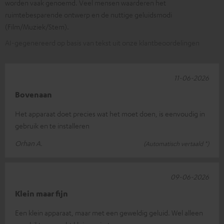
worden vaak genoemd. Veel mensen waarderen het
ruimtebesparende ontwerp en de nuttige geluidsmodi
(Film/Muziek/Stem).
AI-gegenereerd op basis van tekst uit onze klantbeoordelingen
11-06-2026
Bovenaan
Het apparaat doet precies wat het moet doen, is eenvoudig in
gebruik en te installeren
Orhan A.
(Automatisch vertaald *)
09-06-2026
Klein maar fijn
Een klein apparaat, maar met een geweldig geluid. Wel alleen