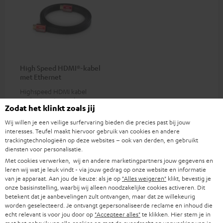
High Speed HDMI®-kabel
met Ethernet
Highspeed HDMI kabel
ondersteunt actuele
Zodat het klinkt zoals jij
standaards zoals 4K 50/60p en
€ 16,
99
4K 3D
Wij willen je een veilige surfervaring bieden die precies past bij jouw
interesses. Teufel maakt hiervoor gebruik van cookies en andere
trackingtechnologieën op deze websites – ook van derden, en gebruikt
diensten voor personalisatie.
Met cookies verwerken, wij en andere marketingpartners jouw gegevens en
leren wij wat je leuk vindt - via jouw gedrag op onze website en informatie
Passende accessoires
van je apparaat. Aan jou de keuze: als je op
"Alles weigeren"
klikt, bevestig je
onze basisinstelling, waarbij wij alleen noodzakelijke cookies activeren. Dit
betekent dat je aanbevelingen zult ontvangen, maar dat ze willekeurig
worden geselecteerd. Je ontvangt gepersonaliseerde reclame en inhoud die
echt relevant is voor jou door op
"Accepteer alles"
te klikken. Hier stem je in