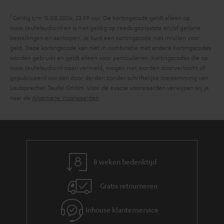
o
e
1
r
Geldig t/m 15.08.2026, 23:59 uur. De kortingscode geldt alleen op
www.teufelaudio.nl en is niet geldig op reeds geplaatste en/of gedane
m
bestellingen en aankopen. Je kunt een kortingscode niet inruilen voor
a
geld. Deze kortingscode kan niet in combinatie met andere kortingscodes
worden gebruikt en geldt alleen voor particulieren. Kortingscodes die op
t
www.teufelaudio.nl staan vermeld, mogen niet worden doorverkocht of
i
gepubliceerd worden door derden zonder schriftelijke toestemming van
Lautsprecher Teufel GmbH. Voor de exacte voorwaarden verwijzen wij je
e
naar de
Algemene Voorwaarden
.
8 weken bedenktijd
Gratis retourneren
Inhouse klantenservice