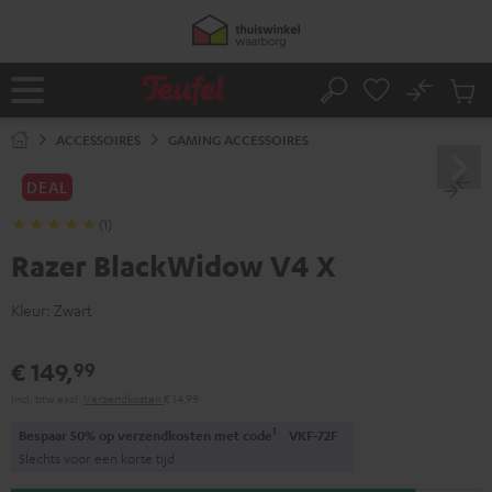
GA
NAAR
NHOUD
No
Ops
Home
Zoeken
Produ
winke
ACCESSOIRES
GAMING ACCESSOIRES
DEAL
(1)
Razer BlackWidow V4 X
Kleur:
Zwart
€ 149,
99
Incl. btw
excl.
Verzendkosten
€ 14,99
1
Bespaar 50% op verzendkosten met code
VKF-72F
Slechts voor een korte tijd