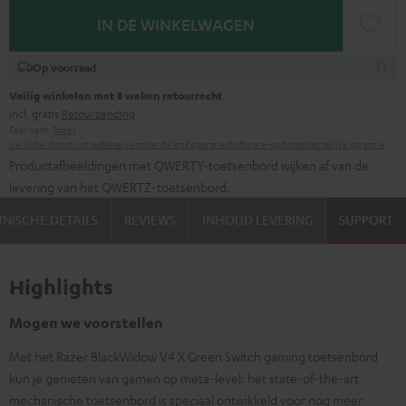
IN DE WINKELWAGEN
Op voorraad
Veilig winkelen met 8 weken retourrecht
incl. gratis
Retourzending
Fabrikant:
Razer
Veiligheidsinstructies
Reserveonderdelen
Reparaties
Software-updates
Wettelijke garantie
Productafbeeldingen met QWERTY-toetsenbord wijken af van de
levering van het QWERTZ-toetsenbord.
NISCHE DETAILS
REVIEWS
INHOUD LEVERING
SUPPORT
Highlights
Mogen we voorstellen
Met het Razer BlackWidow V4 X Green Switch gaming toetsenbord
kun je genieten van gamen op meta-level: het state-of-the-art
mechanische toetsenbord is speciaal ontwikkeld voor nog meer