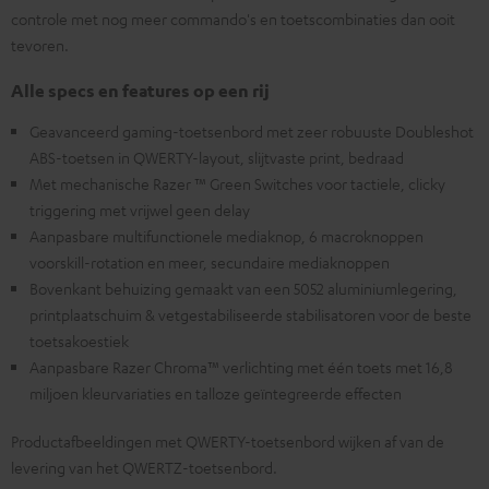
controle met nog meer commando's en toetscombinaties dan ooit
tevoren.
Alle specs en features op een rij
Geavanceerd gaming-toetsenbord met zeer robuuste Doubleshot
ABS-toetsen in QWERTY-layout, slijtvaste print, bedraad
Met mechanische Razer ™ Green Switches voor tactiele, clicky
triggering met vrijwel geen delay
Aanpasbare multifunctionele mediaknop, 6 macroknoppen
voorskill-rotation en meer, secundaire mediaknoppen
Bovenkant behuizing gemaakt van een 5052 aluminiumlegering,
printplaatschuim & vetgestabiliseerde stabilisatoren voor de beste
toetsakoestiek
Aanpasbare Razer Chroma™ verlichting met één toets met 16,8
miljoen kleurvariaties en talloze geïntegreerde effecten
Productafbeeldingen met QWERTY-toetsenbord wijken af van de
levering van het QWERTZ-toetsenbord.