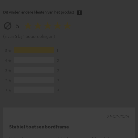
Dit vinden andere klanten van het product
5
(5 van 5 bij 1 beoordelingen)
5
1
4
0
3
0
2
0
1
0
21-02-2026
Stabiel toetsenbordframe