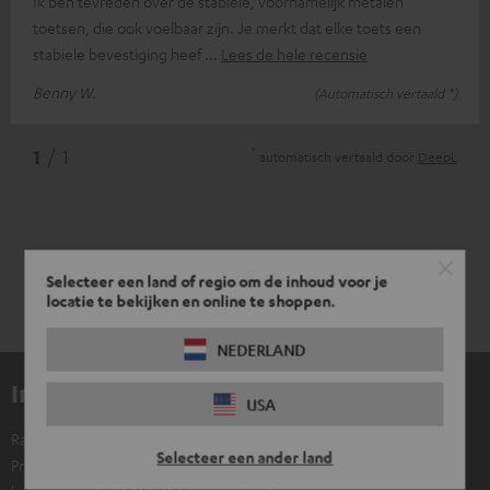
Ik ben tevreden over de stabiele, voornamelijk metalen
toetsen, die ook voelbaar zijn. Je merkt dat elke toets een
stabiele bevestiging heef
Lees de hele recensie
Benny W.
(Automatisch vertaald *)
*
1
/ 1
automatisch vertaald door
DeepL
Selecteer een land of regio om de inhoud voor je
locatie te bekijken en online te shoppen.
NEDERLAND
Inhoud levering
USA
Razer BlackWidow V4 X
Selecteer een ander land
Productafbeeldingen met QWERTY-toetsenbord wijken af van de