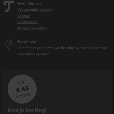
Teufel Support
Veelgestelde vragen
Contact
Retourneren
Traceer bestelling
Storefinder
Beleef onze producten van dichtbij en kom naar de store
voor advies op maat.
TOT
€ 45
KORTING
A
Kies je korting!