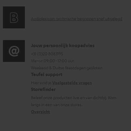
r
d
u
a
i
m
A
Audiolexicon: technische begrippen snel uitgelegd
n
n
e
u
t
f
n
d
i
o
t
i
C
Jouw persoonlijk koopadvies
e
r
e
o
o
+31 (0)20 8083195
i
m
n
Ma–vr 09:00–17:00 uur.
g
n
n
a
Weekend & Duitse feestdagen gesloten
l
t
f
t
Teufel support
o
a
o
i
Hier vind je
Veelgestelde vragen
s
c
Storefinder
r
e
s
t
Beleef onze producten live en van dichtbij. Kom
m
langs in een van onze stores.
a
i
a
Overzicht
r
n
t
y
f
i