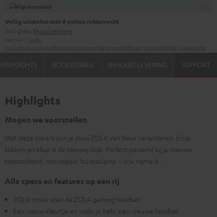
Op voorraad
Veilig winkelen met 8 weken retourrecht
incl. gratis
Retourzending
Fabrikant:
Teufel
Veiligheidsinstructies
Reserveonderdelen
Reparaties
Software-updates
Wettelijke garantie
HIGHLIGHTS
ACCESSOIRES
INHOUD LEVERING
SUPPORT
Highlights
Mogen we voorstellen
Met deze covers kun je jouw ZOLA van kleur veranderen. Erop
klikken en klaar is de nieuwe look. Perfect passend bij je nieuwe
toetsenbord, mousepad, bureaulamp – you name it...
Alle specs en features op een rij
ZOLA cover voor de ZOLA gaming headset
Een nieuw kleurtje en voila: je hebt een nieuwe headset