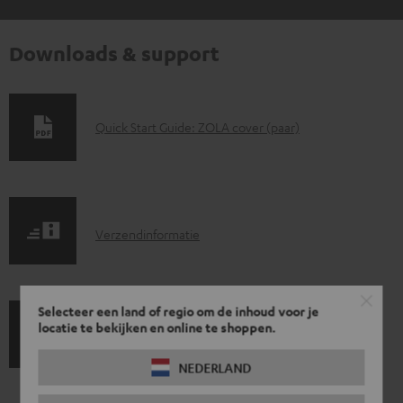
Downloads & support
D
Quick Start Guide: ZOLA cover (paar)
o
w
n
V
l
Verzendinformatie
e
o
r
a
Selecteer een land of regio om de inhoud voor je
z
d
locatie te bekijken en online te shoppen.
G
Wettelijke garantie
e
d
a
n
NEDERLAND
o
r
d
c