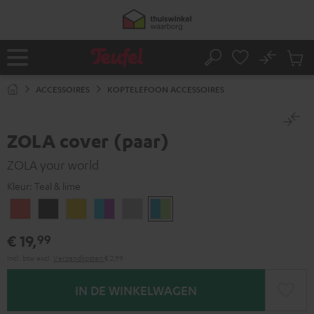
GA
NAAR
NHOUD
No
Ops
Home
Zoeken
Produ
winke
ACCESSOIRES
KOPTELEFOON ACCESSOIRES
ZOLA cover (paar)
ZOLA your world
Kleur:
Teal & lime
Coral
Dark
Golden
Grape
Light
Teal
red
Gray
Amber
&
gray
&
€ 19,
99
aqua
lime
Incl. btw
excl.
Verzendkosten
€ 2,99
IN DE WINKELWAGEN