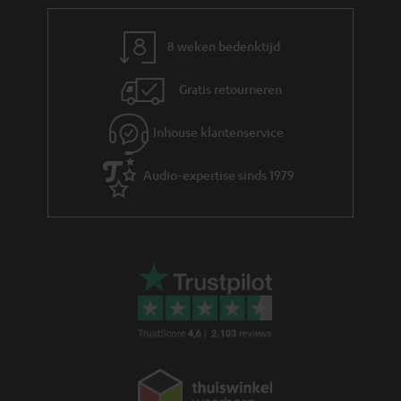
r
m
8 weken bedenktijd
a
Gratis retourneren
t
i
Inhouse klantenservice
e
Audio-expertise sinds 1979