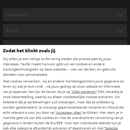
o
o
Categorieën
r
HOME CINEMA SPEAKERS
n
Bedrijf
i
COMPLETE SYSTEMEN
SUPPORT
e
Teufel online shops
Zodat het klinkt zoals jij
SOUNDBARS
u
CARRIÈRE
Wij willen je een veilige surfervaring bieden die precies past bij jouw
DUITSLAND
w
interesses. Teufel maakt hiervoor gebruik van cookies en andere
HIFI-SPEAKERS
PERS & MARKETING
trackingtechnologieën op deze websites – ook van derden, en gebruikt
s
diensten voor personalisatie.
OOSTENRIJK
SMART HOME
b
Met cookies verwerken, wij en andere marketingpartners jouw gegevens en
B2B
leren wij wat je leuk vindt - via jouw gedrag op onze website en informatie
r
ZWITSERLAND
BLUETOOTH
van je apparaat. Aan jou de keuze: als je op
"Alles weigeren"
klikt, bevestig je
PARTNERPROGRAMMA
onze basisinstelling, waarbij wij alleen noodzakelijke cookies activeren. Dit
i
betekent dat je aanbevelingen zult ontvangen, maar dat ze willekeurig
KOPTELEFOONS
e
worden geselecteerd. Je ontvangt gepersonaliseerde reclame en inhoud die
NEDERLAND
BLOG
echt relevant is voor jou door op
"Accepteer alles"
te klikken. Hier stem je in
f
BLUETOOTH KOPTELEFOONS
met het gebruik van alle cookies en met de overdracht en verwerking van je
NEWSLETTER
gegevens in landen buiten de EU/EER. Voor een individuele selectie kun je
BELGIË
ook elke categorie afzonderlijk activeren of deactiveren en met
"Selectie
COMPLETE SETS