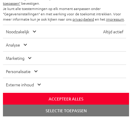
STORES
toepassen"
bevestigen.
Je kunt alle toestemmingen op elk moment aanpassen onder
FRANKRIJK
SPEAKERS
"Gegevensinstellingen" en met werking voor de toekomst intrekken. Voor
TEUFEL VOORDELEN
meer informatie kun je ook kijken naar ons
privacybeleid
en het
impressum
.
POLEN
ULTIMA
TEUFEL STORY
Noodzakelijk
Altijd actief
IN-EAR
SPANJE
MANAGEMENT
Analyse
'Kennelijke' (typ)fouten voorbehouden. De op de foto's afgebeelde
FANSHOP
DUURZAAMHEID
accessoires zijn niet bij de levering inbegrepen. Eventuele
Marketing
ITALIË
verwijderingskosten voor batterijen zijn bij de prijs inbegrepen.
NIEUWKOMERS
NORMEN EN WAARDES
Personalisatie
USA
©2026 Lautsprecher Teufel GmbH - All rights reserved.
STUDENTENKORTING
Externe inhoud
Disclaimer
Algemene voorwaarden
Privacybeleid
ANDERE LANDEN
KADOBON
Instellingen privacybeleid
EU Data Act
hier de overeenkomst herroepen
ACCEPTEER ALLES
TOEGANKELIJKHEID
Chat
SELECTIE TOEPASSEN
starten