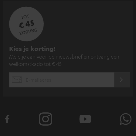
TOT
€ 45
KORTING
A
Kies je korting!
Meld je aan voor de nieuwsbrief en ontvang een
a
welkomstkado tot € 45
n
m
AANM
EMAIL
e
WIDGET
l
d
e
n
v