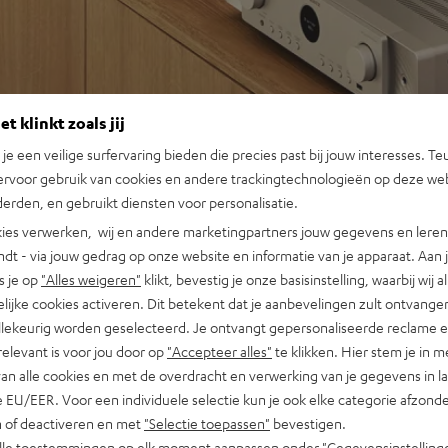
t klinkt zoals jij
n je een veilige surfervaring bieden die precies past bij jouw interesses. Te
ervoor gebruik van cookies en andere trackingtechnologieën op deze web
erden, en gebruikt diensten voor personalisatie.
ies verwerken, wij en andere marketingpartners jouw gegevens en leren 
indt - via jouw gedrag op onze website en informatie van je apparaat. Aan 
s je op
"Alles weigeren"
klikt, bevestig je onze basisinstelling, waarbij wij a
lijke cookies activeren. Dit betekent dat je aanbevelingen zult ontvange
illekeurig worden geselecteerd. Je ontvangt gepersonaliseerde reclame 
relevant is voor jou door op
"Accepteer alles"
te klikken. Hier stem je in m
van alle cookies en met de overdracht en verwerking van je gegevens in 
 EU/EER. Voor een individuele selectie kun je ook elke categorie afzonder
n of deactiveren en met
"Selectie toepassen"
bevestigen.
alle toestemmingen op elk moment aanpassen onder "Gegevensinstelling