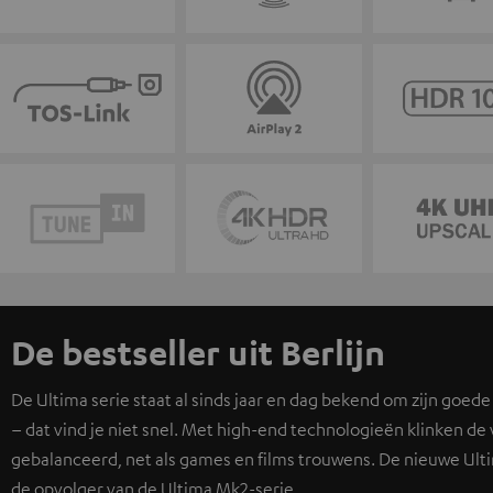
De bestseller uit Berlijn
De Ultima serie staat al sinds jaar en dag bekend om zijn goede
– dat vind je niet snel. Met high-end technologieën klinken de v
gebalanceerd, net als games en films trouwens. De nieuwe Ulti
de opvolger van de Ultima Mk2-serie.