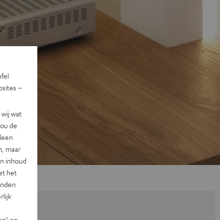
ufel
sites –
wij wat
jou de
lleen
n, maar
en inhoud
et het
landen
lijk
en" en