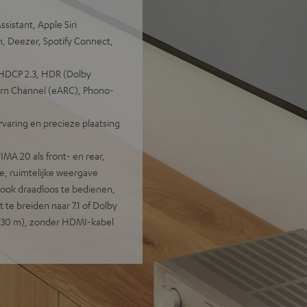
sistant, Apple Siri
, Deezer, Spotify Connect,
HDCP 2.3, HDR (Dolby
rn Channel (eARC), Phono-
aring en precieze plaatsing
 20 als front- en rear,
e, ruimtelijke weergave
, ook draadloos te bedienen,
 te breiden naar 7.1 of Dolby
l (30 m), zonder HDMI-kabel