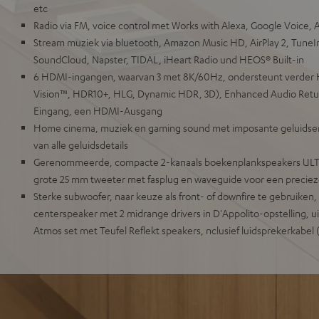
etc
Radio via FM, voice control met Works with Alexa, Google Voice, As
Stream muziek via bluetooth, Amazon Music HD, AirPlay 2, TuneIn
SoundCloud, Napster, TIDAL, iHeart Radio und HEOS® Built-in
6 HDMI-ingangen, waarvan 3 met 8K/60Hz, ondersteunt verder 
Vision™, HDR10+, HLG, Dynamic HDR, 3D), Enhanced Audio Retu
Eingang, een HDMI-Ausgang
Home cinema, muziek en gaming sound met imposante geluidserv
van alle geluidsdetails
Gerenommeerde, compacte 2-kanaals boekenplankspeakers ULTIMA
grote 25 mm tweeter met fasplug en waveguide voor een preciez
Sterke subwoofer, naar keuze als front- of downfire te gebruiken
centerspeaker met 2 midrange drivers in D'Appolito-opstelling, uit
Atmos set met Teufel Reflekt speakers, nclusief luidsprekerkabe