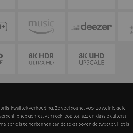
 prijs-kwaliteitverhouding. Zo veel sound, voor zo weinig geld
erschillende genres, van rock, pop tot jazz en klassiek uiterst
ma-serie is te herkennen aan de tekst boven de tweeter. Het is