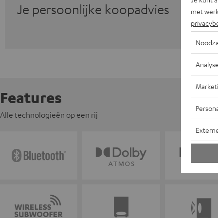
Je persoonlijke koopadvies
met werk
privacyb
Noodza
Analys
Market
Features
Persona
Alle technologieën op een rij
Extern