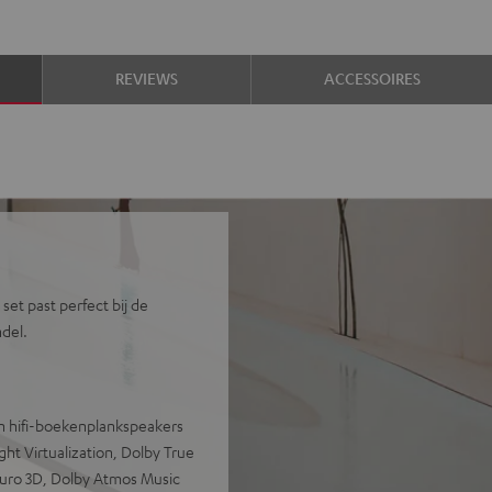
REVIEWS
ACCESSOIRES
et past perfect bij de
del.
n hifi-boekenplankspeakers
t Virtualization, Dolby True
Auro 3D, Dolby Atmos Music