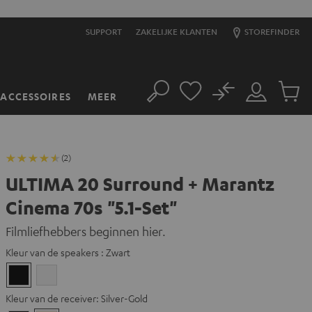
SUPPORT
ZAKELIJKE KLANTEN
STOREFINDER
No
ACCESSOIRES
MEER
Zoeken
Mijn
Produc
account
winkel
(2)
ULTIMA 20 Surround + Marantz
Cinema 70s "5.1-Set"
Filmliefhebbers beginnen hier.
Kleur van de speakers :
Zwart
Zwart
Wit
Kleur van de receiver:
Silver-Gold