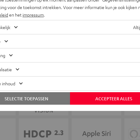
+31 (0)20 8083195
ing voor de toekomst intrekken. Voor meer informatie kun je ook kijken 
eleid
en het
impressum
.
kelijk
Alti
e
ing
lisatie
e inhoud
SELECTIE TOEPASSEN
ACCEPTEER ALLES