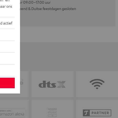
Ma–vr 09:00–17:00 uur
naar ons
Weekend & Duitse feestdagen gesloten
jd actief