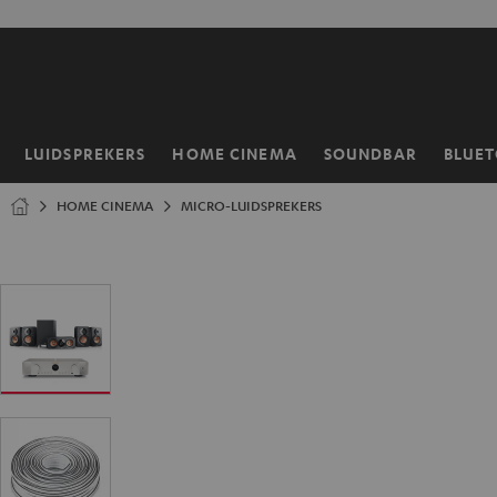
GA
NAAR
NHOUD
LUIDSPREKERS
HOME CINEMA
SOUNDBAR
BLUE
Home
HOME CINEMA
MICRO-LUIDSPREKERS