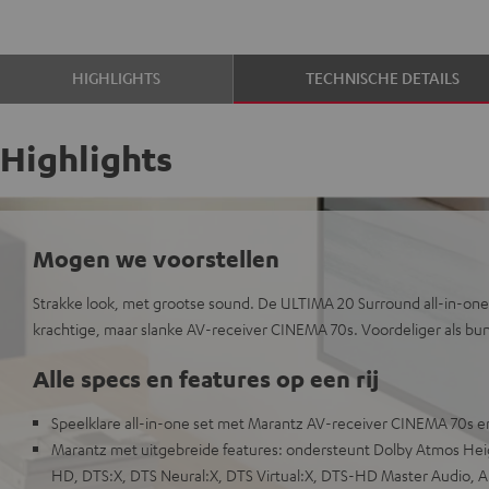
HIGHLIGHTS
TECHNISCHE DETAILS
Highlights
Mogen we voorstellen
Strakke look, met grootse sound. De ULTIMA 20 Surround all-in-one s
krachtige, maar slanke AV-receiver CINEMA 70s. Voordeliger als bun
Alle specs en features op een rij
Speelklare all-in-one set met Marantz AV-receiver CINEMA 70s e
Marantz met uitgebreide features: ondersteunt Dolby Atmos Heigh
HD, DTS:X, DTS Neural:X, DTS Virtual:X, DTS-HD Master Audio, 