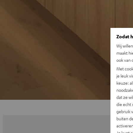
Zodat he
Wij wille
maakt hi
ook van d
Met cook
je leuk v
keuze: al
noodzake
dat ze w
die echt 
gebruik 
buiten de
activere
Je kunt 